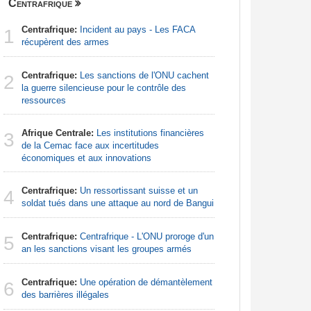
Centrafrique
Finance
Centrafrique:
Incident au pays - Les FACA
Congo-Br
1
1
récupèrent des armes
Des jeune
Centrafrique:
Les sanctions de l'ONU cachent
Afrique:
2
2
la guerre silencieuse pour le contrôle des
Francoph
ressources
Sénégal
3
Afrique Centrale:
Les institutions financières
la Commiss
3
de la Cemac face aux incertitudes
d'exercic
économiques et aux innovations
Sénégal
4
Centrafrique:
Un ressortissant suisse et un
FCFA pour
4
soldat tués dans une attaque au nord de Bangui
Afrique:
5
Centrafrique:
Centrafrique - L'ONU proroge d'un
bien plus
5
an les sanctions visant les groupes armés
les chiffr
Centrafrique:
Une opération de démantèlement
Sénégal
6
6
des barrières illégales
financeme
accompagn