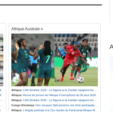
Guinée:
Polémique autour des vacances du
7
EC
président Doumbouya en Grèce - Opposition et
citoyens divisés
Afrique Australe
6
Afrique:
CAN féminine 2026 - Le Nigeria et la Zambie rejoignent les quarts de finale
6
Afrique:
Revue de presse de l'Afrique Francophone du 06 aout 2026
e
Afrique:
CAN féminine 2026 - Le Nigeria et la Zambie rejoignent les quarts de finale
Congo-Kinshasa:
Hon Jacques Djoli annonce une forte participation du pays à la Conférence des présidents de parlements à Midrand
t
Afrique:
L'Angola participe à la 21e réunion du Partenariat Afrique-Monde arabe au Caire