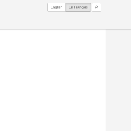
(current)
Mon Compte
English
En Français