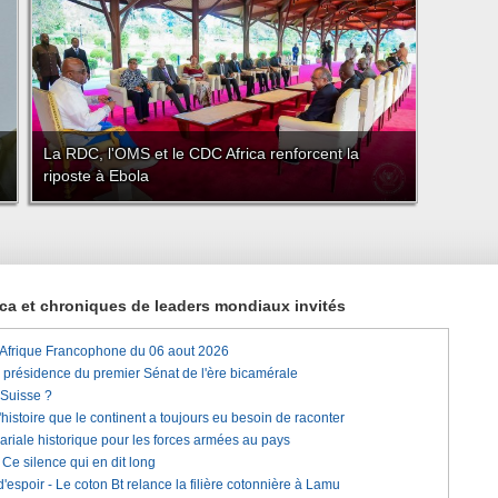
La RDC, l'OMS et le CDC Africa renforcent la
riposte à Ebola
rica et chroniques de leaders mondiaux invités
'Afrique Francophone du 06 aout 2026
a présidence du premier Sénat de l'ère bicamérale
 Suisse ?
histoire que le continent a toujours eu besoin de raconter
lariale historique pour les forces armées au pays
e silence qui en dit long
'espoir - Le coton Bt relance la filière cotonnière à Lamu