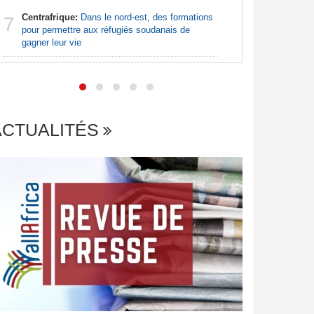
Centrafrique:
Dans le nord-est, des formations
7
Afrique:
pour permettre aux réfugiés soudanais de
7
faux ordr
gagner leur vie
ACTUALITÉS