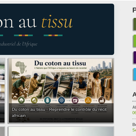
on au
tissu
ndustriel de l'Afrique
A
Af
Du coton au tissu - Reprendre le contrôle du récit
0
africain
B
Sé