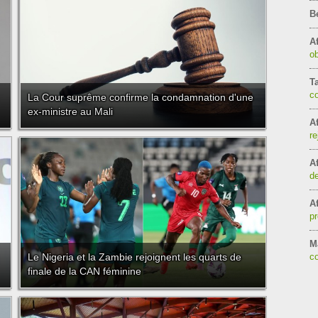
B
Af
ob
T
c
La Cour suprême confirme la condamnation d'une
ex-ministre au Mali
Af
re
Af
de
Af
pr
Ma
Le Nigeria et la Zambie rejoignent les quarts de
co
finale de la CAN féminine