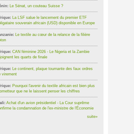
énin:
Le Sénat, un couteau Suisse ?
rique:
La LSF salue le lancement du premier ETF
ligataire souverain africain (USD) disponible en Europe
anzanie:
Le textile au cœur de la relance de la filière
oton
rique:
CAN féminine 2026 - Le Nigeria et la Zambie
joignent les quarts de finale
rique:
Le continent, plaque tournante des faux ordres
 virement
rique:
Pourquoi l'avenir du textile africain est bien plus
ometteur que ne le laissent penser les chiffres
li:
Achat d'un avion présidentiel - La Cour suprême
nfirme la condamnation de l'ex-ministre de l'Économie
suite
»