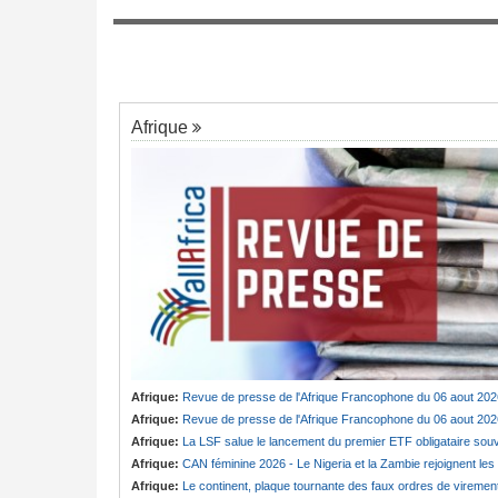
Congo-Kinshasa:
Compromis avec la F
7
6 - Un colloque met
pour créer des investisseurs congolais
rselle de la pensée de
Afrique
Afrique:
Revue de presse de l'Afrique Francophone du 06 aout 202
Afrique:
Revue de presse de l'Afrique Francophone du 06 aout 202
Afrique:
La LSF salue le lancement du premier ETF obligataire souverain africain (USD) disponible en Europ
Afrique:
CAN féminine 2026 - Le Nigeria et la Zambie rejoignent les quarts de finale
Afrique:
Le continent, plaque tournante des faux ordres de viremen