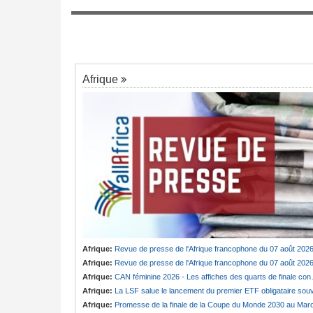
pesé sur la position
Cameroun:
Ngobo olive, le nom qui ressu
ste concernant les
7
dans l'affaire badjeck
ebta
Afrique
Afrique:
Revue de presse de l'Afrique francophone du 07 août 202
Afrique:
Revue de presse de l'Afrique francophone du 07 août 202
Afrique:
CAN féminine 2026 - Les affiches des quarts de finale connues
Afrique:
La LSF salue le lancement du premier ETF obligataire souverain africain (USD) disponible en Europ
Afrique:
Promesse de la finale de la Coupe du Monde 2030 au Maroc - Infantino marquera-t-il le but de son maintien 