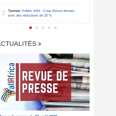
Afrique:
7
Tunisie:
Soldes d'été - Coup d'envoi demain
visent un 
7
avec des réductions de 20 %
Marocain
ACTUALITÉS