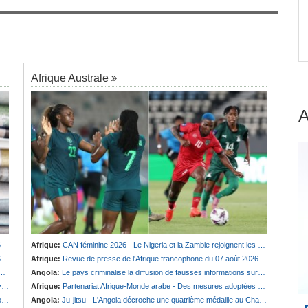
Bénin:
Patrice Talon prend la présidence du
7
rgit
premier Sénat de l'ère bicamérale
Afrique Australe
6
Afrique:
CAN féminine 2026 - Le Nigeria et la Zambie rejoignent les quarts de finale
6
Afrique:
Revue de presse de l'Afrique francophone du 07 août 2026
Angola:
Le pays criminalise la diffusion de fausses informations sur Internet
e
Afrique:
Partenariat Afrique-Monde arabe - Des mesures adoptées pour relancer la coopération
?
Angola:
Ju-jitsu - L'Angola décroche une quatrième médaille au Championnat du monde