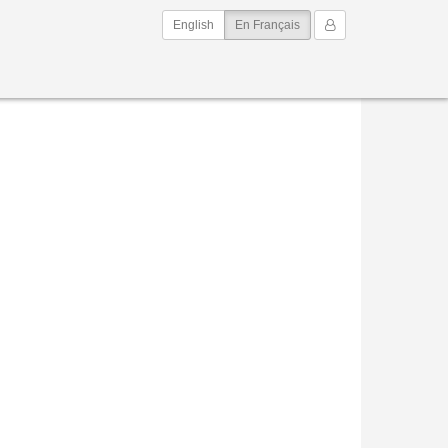
(current)
Mon Compte
English
En Français