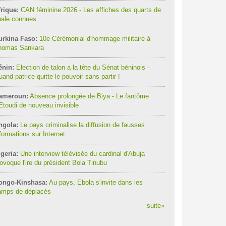
rique:
CAN féminine 2026 - Les affiches des quarts de
nale connues
urkina Faso:
10e Cérémonial d'hommage militaire à
homas Sankara
énin:
Election de talon a la tête du Sénat béninois -
and patrice quitte le pouvoir sans partir !
ameroun:
Absence prolongée de Biya - Le fantôme
Etoudi de nouveau invisible
ngola:
Le pays criminalise la diffusion de fausses
formations sur Internet
geria:
Une interview télévisée du cardinal d'Abuja
ovoque l'ire du président Bola Tinubu
ongo-Kinshasa:
Au pays, Ebola s'invite dans les
amps de déplacés
suite
»