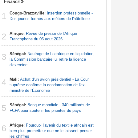
Finance
Nigeria
Congo-Brazzaville:
Insertion professionnelle -
Afrique:
1
1
Des jeunes formés aux métiers de l'hôtellerie
Francoph
Afrique:
Revue de presse de l'Afrique
Afrique:
2
2
Francophone du 06 aout 2026
Zambie rej
Sénégal:
Naufrage de Locafrique en liquidation,
Afrique:
3
3
la Commission bancaire lui retire la licence
francopho
d'exercice
Nigeria:
4
Mali:
Achat d'un avion présidentiel - La Cour
tensions 
4
suprême confirme la condamnation de l'ex-
déclarati
ministre de l'Économie
Nigeria:
5
Sénégal:
Banque mondiale - 340 milliards de
de lever 5
5
FCFA pour soutenir les priorités du pays
introduct
Afrique:
Pourquoi l'avenir du textile africain est
Afrique:
6
6
bien plus prometteur que ne le laissent penser
Francopho
les chiffres