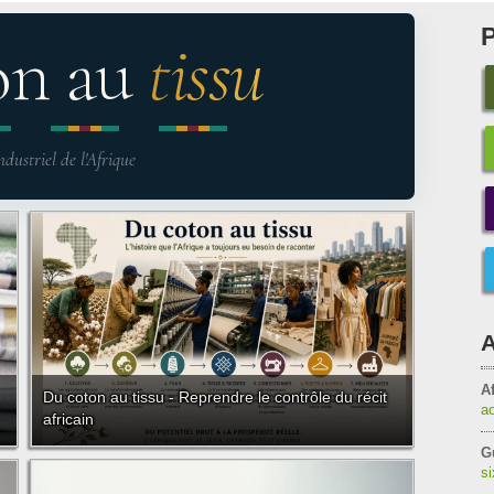
on au
tissu
ndustriel de l'Afrique
A
Af
Du coton au tissu - Reprendre le contrôle du récit
a
africain
G
s