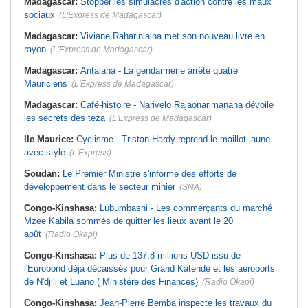
Madagascar:
Stopper les simulacres d'action contre les maux
sociaux
(L'Express de Madagascar)
Madagascar:
Viviane Rahariniaina met son nouveau livre en
rayon
(L'Express de Madagascar)
Madagascar:
Antalaha - La gendarmerie arrête quatre
Mauriciens
(L'Express de Madagascar)
Madagascar:
Café-histoire - Narivelo Rajaonarimanana dévoile
les secrets des teza
(L'Express de Madagascar)
Ile Maurice:
Cyclisme - Tristan Hardy reprend le maillot jaune
avec style
(L'Express)
Soudan:
Le Premier Ministre s'informe des efforts de
développement dans le secteur minier
(SNA)
Congo-Kinshasa:
Lubumbashi - Les commerçants du marché
Mzee Kabila sommés de quitter les lieux avant le 20
août
(Radio Okapi)
Congo-Kinshasa:
Plus de 137,8 millions USD issu de
l'Eurobond déjà décaissés pour Grand Katende et les aéroports
de N'djili et Luano ( Ministère des Finances)
(Radio Okapi)
Congo-Kinshasa:
Jean-Pierre Bemba inspecte les travaux du