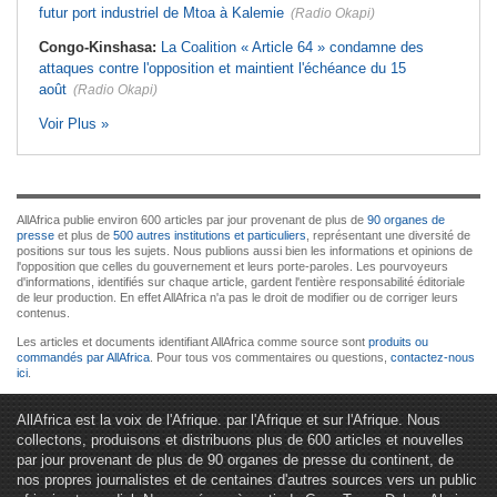
futur port industriel de Mtoa à Kalemie
(Radio Okapi)
Congo-Kinshasa:
La Coalition « Article 64 » condamne des
attaques contre l'opposition et maintient l'échéance du 15
août
(Radio Okapi)
Voir Plus »
AllAfrica publie environ 600 articles par jour provenant de plus de
90 organes de
presse
et plus de
500 autres institutions et particuliers
, représentant une diversité de
positions sur tous les sujets. Nous publions aussi bien les informations et opinions de
l'opposition que celles du gouvernement et leurs porte-paroles. Les pourvoyeurs
d'informations, identifiés sur chaque article, gardent l'entière responsabilité éditoriale
de leur production. En effet AllAfrica n'a pas le droit de modifier ou de corriger leurs
contenus.
Les articles et documents identifiant AllAfrica comme source sont
produits ou
commandés par AllAfrica
. Pour tous vos commentaires ou questions,
contactez-nous
ici
.
AllAfrica est la voix de l'Afrique. par l'Afrique et sur l'Afrique. Nous
collectons, produisons et distribuons plus de 600 articles et nouvelles
par jour provenant de plus de 90 organes de presse du continent, de
nos propres journalistes et de centaines d'autres sources vers un public