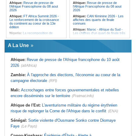
Afrique:
Revue de presse de
Afrique:
Revue de presse de
l'Afrique Francophone du 08 aout
l'Afrique Francophone du 08 aout
2026
2026
Afrique:
FT Africa Summit 2026 -
Afrique:
CAN féminine 2026 - Les
Le renforcement de la croissance
affiches des quarts de finale
du continent au coeur de la 13e
connues
édition
Afrique:
Maroc - Afrique du Sud -
Nigeria:
La recomposition de
Les chiffres d'un quart de finale très
l'opposition menacée par le
attendu
durcissement électoral
Afrique:
Élodie Nakkach (Maroc) -
A La Une
Afrique de l'Ouest:
Marché
« La finale de 2022, on l'utilise
financier régional - Un bon plant
comme une expérience pour aller de
pour le secteur agricole
l'avant »
Afrique:
Revue de presse de l'Afrique francophone du 10 août
Afrique de l'Ouest:
Terrorisme,
Afrique:
Les statistiques clés avant
armes légères - L'ONU tire la
le quart de finale entre la Côte
2026
(allAfrica)
sonnette d'alarme
d'Ivoire et l'Algérie
Mali:
La Biennale sportive fait son
Afrique:
Le Maroc et l'Afrique du
Zambie:
À l'approche des élections, l'économie au coeur de la
retour après 36 ans d'interruption
Sud se retrouvent quatre ans après
campagne électorale
(RFI)
la finale
Guinée:
Nouvelle coupure des
réseaux sociaux, la sixième depuis
Afrique:
Côte d'Ivoire - Algérie, un
Mali:
Accrochages entre forces gouvernementales et rebelles
2023
duel de contrastes
encore disséminés sur le territoire
(Fratmat.info)
Burkina Faso:
10e Cérémonial
Afrique:
AfroBasket U18 - Le
d'hommage militaire à Thomas
Sénégal bat la Tunisie et prend le
Sankara
quart
Afrique de l'Est:
L'aventurisme militaire du régime érythréen
risque de replonger la Corne de l'Afrique dans le conflit
(ENA)
Sénégal:
Sortie violente d'Ousmane Sonko contre Diomaye
Faye
(Le Pays)
Congo-Kinshasa:
Épidémie d'Ébola - Alerte à