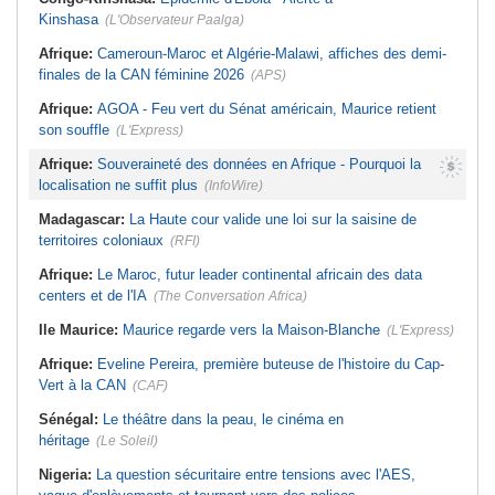
Kinshasa
(L'Observateur Paalga)
Afrique:
Cameroun-Maroc et Algérie-Malawi, affiches des demi-
finales de la CAN féminine 2026
(APS)
Afrique:
AGOA - Feu vert du Sénat américain, Maurice retient
son souffle
(L'Express)
Afrique:
Souveraineté des données en Afrique - Pourquoi la
localisation ne suffit plus
(InfoWire)
Madagascar:
La Haute cour valide une loi sur la saisine de
territoires coloniaux
(RFI)
Afrique:
Le Maroc, futur leader continental africain des data
centers et de l'IA
(The Conversation Africa)
Ile Maurice:
Maurice regarde vers la Maison-Blanche
(L'Express)
Afrique:
Eveline Pereira, première buteuse de l'histoire du Cap-
Vert à la CAN
(CAF)
Sénégal:
Le théâtre dans la peau, le cinéma en
héritage
(Le Soleil)
Nigeria:
La question sécuritaire entre tensions avec l'AES,