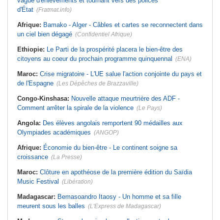
vague d'enlèvements et tournant vers des polices
d'État
(Fratmat.info)
Afrique:
Bamako - Alger - Câbles et cartes se reconnectent dans
un ciel bien dégagé
(Confidentiel Afrique)
Ethiopie:
Le Parti de la prospérité placera le bien-être des
citoyens au coeur du prochain programme quinquennal
(ENA)
Maroc:
Crise migratoire - L'UE salue l'action conjointe du pays et
de l'Espagne
(Les Dépêches de Brazzaville)
Congo-Kinshasa:
Nouvelle attaque meurtrière des ADF -
Comment arrêter la spirale de la violence
(Le Pays)
Angola:
Des élèves angolais remportent 90 médailles aux
Olympiades académiques
(ANGOP)
Afrique:
Économie du bien-être - Le continent soigne sa
croissance
(La Presse)
Maroc:
Clôture en apothéose de la première édition du Saïdia
Music Festival
(Libération)
Madagascar:
Bemasoandro Itaosy - Un homme et sa fille
meurent sous les balles
(L'Express de Madagascar)