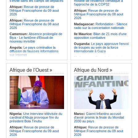
s'invite dans les camps de déplacés
modèle de résilience climatique à
Angola:
Le Wiliete échoue en demi-
comme une expérience pour aller de
l'approche de la COP32
finales du championnat national
Afrique:
Revue de presse de
l'avant »
féminin
l'Afrique Francophone du 09 aout
Afrique:
Revue de presse de
Afrique:
Les statistiques clés avant
2026
l'Afrique Francophone du 08 aout
le quart de finale entre la Côte
2026
Afrique:
Revue de presse de
d'Ivoire et l'Algérie
l'Afrique Francophone du 08 aout
Madagascar:
Refondation - Silence
2026
radio sur la concertation nationale
Cameroun:
Absence prolongée de
Ile Maurice:
Bilan de 21 mois d'une
Biya - Le fantôme d'Etoudi de
opposition combative
nouveau invisible
Ouganda:
Le pays approuve l'envoi
Angola:
Le pays criminalise la
de troupes au sein de la force
diffusion de fausses informations
internationale à Gaza
sur Internet
Madagascar:
Bras de fer entre le
Congo-Brazzaville:
Concours de
pays et le FMI autour du déblocage
musique 'Talents +' - La liste des
de plus de 180 millions de dollars
participants publiée
Afrique de l'Ouest
Afrique du Nord
Ile Maurice:
24 bénéficiaires pour
Congo-Brazzaville:
Coupe du
les bourses additionnelles sur
Congo de football - JST, Inter, Cara
critères sociaux
et V Club qualifiés pour les demi-
Afrique de l'Est:
« La dépendance
finales
de l'Égypte vis-à-vis du régime
Congo-Brazzaville:
Lutte contre la
érythréen aggrave l'instabilité dans
corruption - Les parlementaires
la région de la Corne de l'Afrique »,
sensibilisés
selon le RSADO
Congo-Brazzaville:
Santé publique
Ethiopie:
Le peuple oromo s'est
- Ollombo réceptionne son hôpital de
historiquement opposé à des
référence
systèmes administratifs défaillants
Nigeria:
Une interview télévisée du
Maroc:
Gianni Infantino accusé
cardinal d'Abuja provoque l'ire du
d'avoir promis la finale du Mondial
Congo-Brazzaville:
Lutte contre
Ethiopie:
« Le renforcement des
président Bola Tinubu
2030 au pays
les épidémies - Les employés de la
capacités de l'armée de l'air
maison de retraite Kambissi en
éthiopienne consolide la dissuasion
Afrique:
Revue de presse de
Afrique:
Revue de presse de
formation
nationale », déclare le commandant
l'Afrique Francophone du 09 aout
l'Afrique Francophone du 09 aout
en second
2026
2026