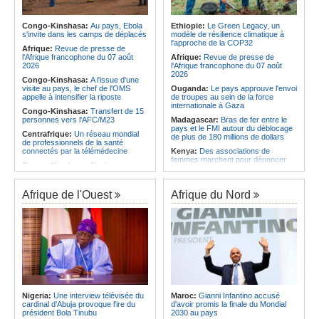
l'économie
Afrique:
L'Angola possède l'un des
régimes juridiques les plus complets
Angola:
La nouvelle loi renforce la
du continent
protection des institutions contre les
Congo-Kinshasa:
Au pays, Ebola
Ethiopie:
Le Green Legacy, un
cyberattaques, selon Mário Oliveira
s'invite dans les camps de déplacés
modèle de résilience climatique à
Afrique:
AfroBasket U18 (F) - Le
l'approche de la COP32
Sénégal craque au 3e quart-temps
Angola:
Le pays criminalise la
Afrique:
Revue de presse de
et s'incline face à la Tunisie (44-43)
diffusion de fausses informations
l'Afrique francophone du 07 août
Afrique:
Revue de presse de
sur Internet
2026
l'Afrique francophone du 07 août
2026
Congo-Kinshasa:
A l'issue d'une
visite au pays, le chef de l'OMS
Ouganda:
Le pays approuve l'envoi
appelle à intensifier la riposte
de troupes au sein de la force
internationale à Gaza
Congo-Kinshasa:
Transfert de 15
personnes vers l'AFC/M23
Madagascar:
Bras de fer entre le
pays et le FMI autour du déblocage
Centrafrique:
Un réseau mondial
de plus de 180 millions de dollars
de professionnels de la santé
connectés par la télémédecine
Kenya:
Des associations de
femmes marchent pour dénoncer
Congo-Kinshasa:
Ebola au pays -
les disparitions forcées
Africa CDC mise sur les
communautés
Afrique:
La CEA renforce les
capacités des parlementaires de
Afrique de l'Ouest
Afrique du Nord
Afrique Centrale:
L'explosion de la
l'Afrique de l'Est
demande de viande de brousse
extermine la faune sauvage
Congo-Kinshasa:
Après l'accord
avec une branche des FDLR, les
Congo-Kinshasa:
Après l'accord
zones d'ombre persistent
avec une branche des FDLR, les
zones d'ombre persistent
Sud-Soudan:
Le pays à la croisée
des chemins, alerte l'ONU
Centrafrique:
Un gendarme détenu
par le groupe armé AAKG retrouve
Rwanda:
Rome et Kigali discutent
la liberté
d'une possible externalisation au
pays des procédures d'asile à
Rwanda:
Rome et Kigali discutent
destination de l'Italie
Nigeria:
Une interview télévisée du
Maroc:
Gianni Infantino accusé
d'une possible externalisation au
cardinal d'Abuja provoque l'ire du
d'avoir promis la finale du Mondial
pays des procédures d'asile à
Somalie:
Le camp de Galkayo
président Bola Tinubu
2030 au pays
destination de l'Italie
frappé par une violente attaque des