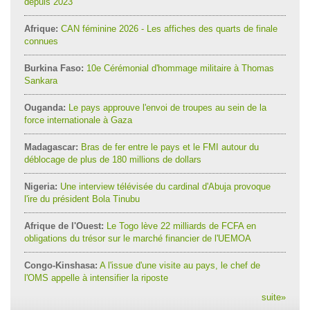
depuis 2023
Afrique:
CAN féminine 2026 - Les affiches des quarts de finale
connues
Burkina Faso:
10e Cérémonial d'hommage militaire à Thomas
Sankara
Ouganda:
Le pays approuve l'envoi de troupes au sein de la
force internationale à Gaza
Madagascar:
Bras de fer entre le pays et le FMI autour du
déblocage de plus de 180 millions de dollars
Nigeria:
Une interview télévisée du cardinal d'Abuja provoque
l'ire du président Bola Tinubu
Afrique de l'Ouest:
Le Togo lève 22 milliards de FCFA en
obligations du trésor sur le marché financier de l'UEMOA
Congo-Kinshasa:
A l'issue d'une visite au pays, le chef de
l'OMS appelle à intensifier la riposte
suite
»