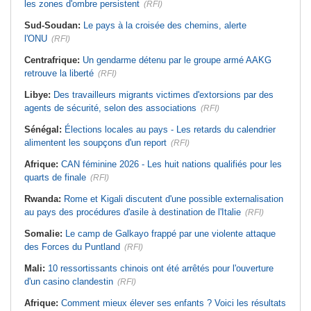
les zones d'ombre persistent
(RFI)
Sud-Soudan:
Le pays à la croisée des chemins, alerte
l'ONU
(RFI)
Centrafrique:
Un gendarme détenu par le groupe armé AAKG
retrouve la liberté
(RFI)
Libye:
Des travailleurs migrants victimes d'extorsions par des
agents de sécurité, selon des associations
(RFI)
Sénégal:
Élections locales au pays - Les retards du calendrier
alimentent les soupçons d'un report
(RFI)
Afrique:
CAN féminine 2026 - Les huit nations qualifiés pour les
quarts de finale
(RFI)
Rwanda:
Rome et Kigali discutent d'une possible externalisation
au pays des procédures d'asile à destination de l'Italie
(RFI)
Somalie:
Le camp de Galkayo frappé par une violente attaque
des Forces du Puntland
(RFI)
Mali:
10 ressortissants chinois ont été arrêtés pour l'ouverture
d'un casino clandestin
(RFI)
Afrique:
Comment mieux élever ses enfants ? Voici les résultats