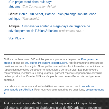
d'un projet testé dans huit pays
africains
(The Conversation Africa)
Bénin:
Bénin - Au Sénat, Patrice Talon prolonge son influence
politique
(Fratmat.info)
Afrique:
Kinshasa va abriter le siège-pays de l'Agence de
développement de l'Union Africaine
(Présidence RDC)
Voir Plus »
AllAfrica publie environ 600 articles par jour provenant de plus de
90 organes de
presse
et plus de
500 autres institutions et particuliers
, représentant une diversité de
positions sur tous les sujets. Nous publions aussi bien les informations et opinions de
l'opposition que celles du gouvernement et leurs porte-paroles. Les pourvoyeurs
d'informations, identifiés sur chaque article, gardent l'entière responsabilité éditoriale
de leur production. En effet AllAfrica n'a pas le droit de modifier ou de corriger leurs
contenus.
Les articles et documents identifiant AllAfrica comme source sont
produits ou
commandés par AllAfrica
. Pour tous vos commentaires ou questions,
contactez-nous
ici
.
AllAfrica est la voix de l'Afrique. par l'Afrique et sur l'Afrique. Nous
collectons, produisons et distribuons plus de 600 articles et nouvelles