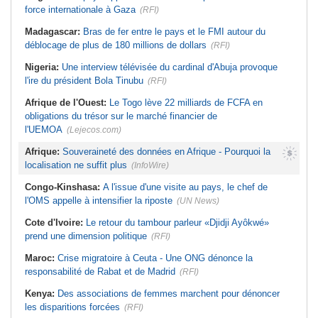
force internationale à Gaza
(RFI)
Madagascar:
Bras de fer entre le pays et le FMI autour du
déblocage de plus de 180 millions de dollars
(RFI)
Nigeria:
Une interview télévisée du cardinal d'Abuja provoque
l'ire du président Bola Tinubu
(RFI)
Afrique de l'Ouest:
Le Togo lève 22 milliards de FCFA en
obligations du trésor sur le marché financier de
l'UEMOA
(Lejecos.com)
Afrique:
Souveraineté des données en Afrique - Pourquoi la
localisation ne suffit plus
(InfoWire)
Congo-Kinshasa:
A l'issue d'une visite au pays, le chef de
l'OMS appelle à intensifier la riposte
(UN News)
Cote d'Ivoire:
Le retour du tambour parleur «Djidji Ayôkwé»
prend une dimension politique
(RFI)
Maroc:
Crise migratoire à Ceuta - Une ONG dénonce la
responsabilité de Rabat et de Madrid
(RFI)
Kenya:
Des associations de femmes marchent pour dénoncer
les disparitions forcées
(RFI)