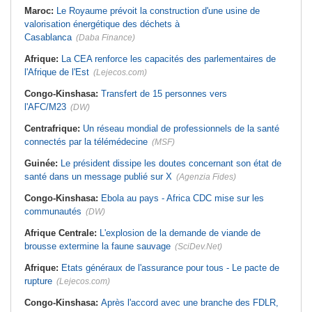
Maroc:
Le Royaume prévoit la construction d'une usine de
valorisation énergétique des déchets à
Casablanca
(Daba Finance)
Afrique:
La CEA renforce les capacités des parlementaires de
l'Afrique de l'Est
(Lejecos.com)
Congo-Kinshasa:
Transfert de 15 personnes vers
l'AFC/M23
(DW)
Centrafrique:
Un réseau mondial de professionnels de la santé
connectés par la télémédecine
(MSF)
Guinée:
Le président dissipe les doutes concernant son état de
santé dans un message publié sur X
(Agenzia Fides)
Congo-Kinshasa:
Ebola au pays - Africa CDC mise sur les
communautés
(DW)
Afrique Centrale:
L'explosion de la demande de viande de
brousse extermine la faune sauvage
(SciDev.Net)
Afrique:
Etats généraux de l'assurance pour tous - Le pacte de
rupture
(Lejecos.com)
Congo-Kinshasa:
Après l'accord avec une branche des FDLR,