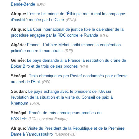
Bende-Bende
(DW)
Afrique:
L'essor historique de l'Éthiopie met à mal la campagne
d'hostilité menée par Le Caire
(ENA)
Afrique:
La Cour international de justice fixe le calendrier de la
procédure engagée par la RDC contre le Rwanda
(RFI)
Algérie:
France - L'affaire Mehdi Laribi relance la coopération
policière contre le narcotrafic
(RFI)
Guinée:
Le pays demande à la France la restitution du crâne de
Bokar Biro et de trois de ses proches
(RFI)
Sénégal:
Trois chroniqueurs pro-Pastef condamnés pour offense
au chef de l'État
(RFI)
Soudan:
Le pays échange avec le président de l'UA sur
l'évolution de la situation et la visite du Conseil de paix à
Khartoum
(SNA)
Sénégal:
Procès de trois chroniqueurs proches du
PASTEF
(L'Observateur Paalga)
Afrique:
Visite du Président de la République et de la Première
Dame à Yamoussoukro
(Gabonews)