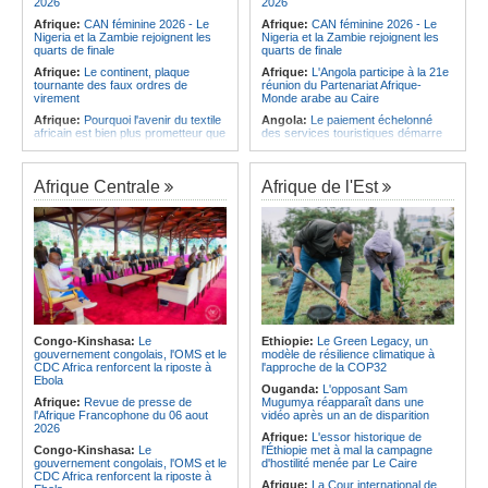
2026
2026
Afrique:
CAN féminine 2026 - Le
Afrique:
CAN féminine 2026 - Le
Nigeria et la Zambie rejoignent les
Nigeria et la Zambie rejoignent les
quarts de finale
quarts de finale
Afrique:
Le continent, plaque
Afrique:
L'Angola participe à la 21e
tournante des faux ordres de
réunion du Partenariat Afrique-
virement
Monde arabe au Caire
Afrique:
Pourquoi l'avenir du textile
Angola:
Le paiement échelonné
africain est bien plus prometteur que
des services touristiques démarre
ne le laissent penser les chiffres
ce jeudi
Afrique:
Les Africains en première
Angola:
Jiu-jitsu - Le pays
ligne face à la crise de la biodiversité
décroche une troisième médaille à
Afrique Centrale
Afrique de l'Est
Abou Dabi
Afrique:
L'essor historique de
l'Éthiopie met à mal la campagne
Afrique:
Ju-Jitsu - La délégation
d'hostilité menée par Le Caire
angolaise reçue par l'ambassadeur
d'Angola aux Émirats arabes unis
Afrique:
La Cour international de
justice fixe le calendrier de la
Angola:
Une expédition automobile
procédure engagée par la RDC
favorise le tourisme à Humpata
contre le Rwanda
Angola:
La WAS-AC souhaite
Afrique:
Visite du Président de la
collaborer avec le pays pour
République et de la Première Dame
stimuler l'aquaculture
à Yamoussoukro
Congo-Kinshasa:
Le
Ethiopie:
Le Green Legacy, un
Afrique:
Un groupe parlementaire
gouvernement congolais, l'OMS et le
modèle de résilience climatique à
Afrique:
Le Forum de
se penche sur le rôle des femmes
CDC Africa renforcent la riposte à
l'approche de la COP32
l'entrepreneuriat de Sept Afrique se
dans l'interaction avec les
Ebola
veut une plateforme de mobilisation
communautés
Ouganda:
L'opposant Sam
des investissements
Afrique:
Revue de presse de
Mugumya réapparaît dans une
l'Afrique Francophone du 06 aout
vidéo après un an de disparition
2026
Afrique:
L'essor historique de
Congo-Kinshasa:
Le
l'Éthiopie met à mal la campagne
gouvernement congolais, l'OMS et le
d'hostilité menée par Le Caire
CDC Africa renforcent la riposte à
Afrique:
La Cour international de