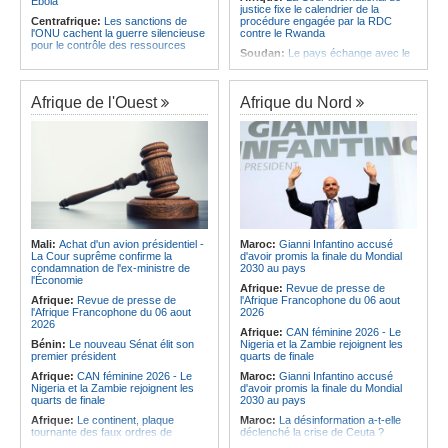
Ebola
justice fixe le calendrier de la
Centrafrique:
Les sanctions de
procédure engagée par la RDC
l'ONU cachent la guerre silencieuse
contre le Rwanda
pour le contrôle des ressources
Soudan:
Le pays échange avec le
Congo-Kinshasa:
Un bateau sous
président de l'UA sur l'évolution de la
surveillance sanitaire à Bende-
situation et la visite du Conseil de
Bende
paix à Khartoum
Afrique de l'Ouest
Afrique du Nord
Afrique:
La Cour international de
Afrique:
L'Éthiopie accueillera la
justice fixe le calendrier de la
76e session du Comité régional de
procédure engagée par la RDC
l'OMS pour le continent
contre le Rwanda
Kenya:
Une nouvelle récolte
Afrique:
Visite du Président de la
d'espoir - Le coton Bt relance la
République et de la Première Dame
filière cotonnière à Lamu
à Yamoussoukro
Ile Maurice:
Alpine Challenge - Une
Afrique:
L'Angola participe à la 21e
claque magistrale aux Racing
réunion du Partenariat Afrique-
Stewards
Monde arabe au Caire
Ile Maurice:
Pas de libération sous
Mali:
Achat d'un avion présidentiel -
Maroc:
Gianni Infantino accusé
Congo-Kinshasa:
Ebola - Contre le
caution pour Seewoo et Deoojee, la
La Cour suprême confirme la
d'avoir promis la finale du Mondial
variant Bundibugyo, plusieurs
FCC craint une interférence avec
condamnation de l'ex-ministre de
2030 au pays
essais lancés mais aucun traitement
les témoins
l'Économie
Afrique:
Revue de presse de
encore validé
Ile Maurice:
Kreol Morisien - Un
Afrique:
Revue de presse de
l'Afrique Francophone du 06 aout
Cameroun:
Plusieurs
débat sans voix dissidente
l'Afrique Francophone du 06 aout
2026
ressortissants expulsés des États-
2026
Afrique:
CAN féminine 2026 - Le
Unis redoutent un retour dans leur
Bénin:
Le nouveau Sénat élit son
Nigeria et la Zambie rejoignent les
pays
premier président
quarts de finale
Afrique:
CAN féminine 2026 - Le
Maroc:
Gianni Infantino accusé
Nigeria et la Zambie rejoignent les
d'avoir promis la finale du Mondial
quarts de finale
2030 au pays
Afrique:
Le continent, plaque
Maroc:
La désinformation a-t-elle
tournante des faux ordres de
déclenché la crise de Ceuta ?
virement