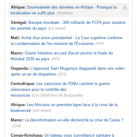
Afrique:
Souveraineté des données en Afrique - Pourquoi la
localisation ne suffit plus
(InfoWire)
Sénégal:
Banque mondiale - 340 milliards de FCFA pour soutenir
les priorités du pays
(Le Soleil)
Mali:
Achat d'un avion présidentiel - La Cour suprême confirme
la condamnation de l'ex-ministre de l'Économie
(RFI)
Maroc:
Gianni Infantino accusé d'avoir promis la finale du
Mondial 2030 au pays
(RFI)
Ouganda:
L'opposant Sam Mugumya réapparaît dans une vidéo
après un an de disparition
(RFI)
Centrafrique:
Les sanctions de l'ONU cachent la guerre
silencieuse pour le contrôle des
ressources
(Les Dépêches de Brazzaville)
Afrique:
Les Africains en première ligne face à la crise de la
biodiversité
(UN News)
Maroc:
La désinformation a-t-elle déclenché la crise de Ceuta ?
(DW)
Congo-Kinshasa:
Un bateau sous surveillance sanitaire à