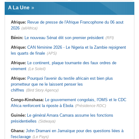
Afrique:
L'essor historique de
Guinée:
Le général Amara Camara
l'Éthiopie met à mal la campagne
A La Une
assume les fonctions présidentielles
d'hostilité menée par Le Caire
Ghana:
John Dramani en Jamaïque
Algérie:
France - L'affaire Mehdi
pour des questions liées à
Laribi relance la coopération
Afrique:
Revue de presse de l'Afrique Francophone du 06 aout
l'esclavage
policière contre le narcotrafic
2026
(allAfrica)
Sénégal:
Banque mondiale - 340
Afrique:
L'Angola participe à la 21e
milliards de FCFA pour soutenir les
réunion du Partenariat Afrique-
priorités du pays
Monde arabe au Caire
Bénin:
Le nouveau Sénat élit son premier président
(RFI)
Mali:
Achat d'un avion présidentiel -
Afrique:
Sondage Afrobarometer
La Cour suprême confirme la
2026 - Le continent, entre ouverture
Afrique:
CAN féminine 2026 - Le Nigeria et la Zambie rejoignent
condamnation de l'ex-ministre de
commerciale et défiance migratoire
les quarts de finale
(APS)
l'Économie
Afrique:
CAN Féminine 2026 - Ce
Guinée:
Le pays demande à la
silence qui en dit long
Afrique:
Le continent, plaque tournante des faux ordres de
France la restitution du crâne de
Bokar Biro et de trois de ses
virement
(Le Soleil)
proches
Afrique:
Pourquoi l'avenir du textile africain est bien plus
prometteur que ne le laissent penser les
chiffres
(Bird Story Agency)
Congo-Kinshasa:
Le gouvernement congolais, l'OMS et le CDC
Africa renforcent la riposte à Ebola
(Présidence RDC)
Guinée:
Le général Amara Camara assume les fonctions
présidentielles
(Sidwaya)
Ghana:
John Dramani en Jamaïque pour des questions liées à
l'esclavage
(Le Pays)