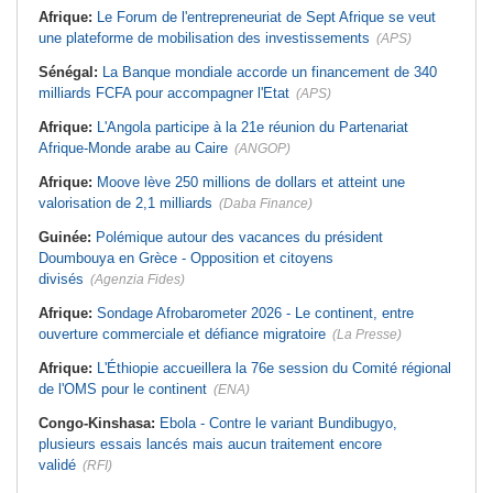
Afrique:
Le Forum de l'entrepreneuriat de Sept Afrique se veut
une plateforme de mobilisation des investissements
(APS)
Sénégal:
La Banque mondiale accorde un financement de 340
milliards FCFA pour accompagner l'Etat
(APS)
Afrique:
L'Angola participe à la 21e réunion du Partenariat
Afrique-Monde arabe au Caire
(ANGOP)
Afrique:
Moove lève 250 millions de dollars et atteint une
valorisation de 2,1 milliards
(Daba Finance)
Guinée:
Polémique autour des vacances du président
Doumbouya en Grèce - Opposition et citoyens
divisés
(Agenzia Fides)
Afrique:
Sondage Afrobarometer 2026 - Le continent, entre
ouverture commerciale et défiance migratoire
(La Presse)
Afrique:
L'Éthiopie accueillera la 76e session du Comité régional
de l'OMS pour le continent
(ENA)
Congo-Kinshasa:
Ebola - Contre le variant Bundibugyo,
plusieurs essais lancés mais aucun traitement encore
validé
(RFI)