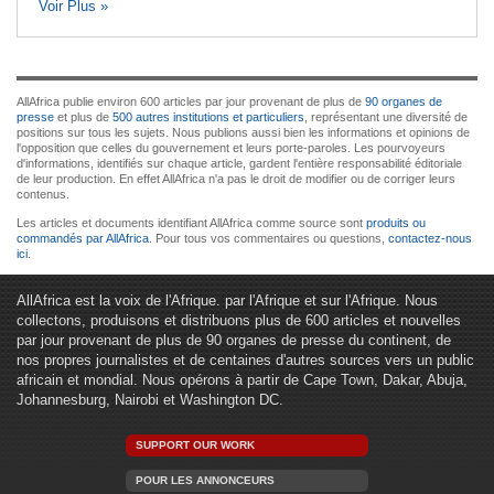
Voir Plus »
AllAfrica publie environ 600 articles par jour provenant de plus de
90 organes de
presse
et plus de
500 autres institutions et particuliers
, représentant une diversité de
positions sur tous les sujets. Nous publions aussi bien les informations et opinions de
l'opposition que celles du gouvernement et leurs porte-paroles. Les pourvoyeurs
d'informations, identifiés sur chaque article, gardent l'entière responsabilité éditoriale
de leur production. En effet AllAfrica n'a pas le droit de modifier ou de corriger leurs
contenus.
Les articles et documents identifiant AllAfrica comme source sont
produits ou
commandés par AllAfrica
. Pour tous vos commentaires ou questions,
contactez-nous
ici
.
AllAfrica est la voix de l'Afrique. par l'Afrique et sur l'Afrique. Nous
collectons, produisons et distribuons plus de 600 articles et nouvelles
par jour provenant de plus de 90 organes de presse du continent, de
nos propres journalistes et de centaines d'autres sources vers un public
africain et mondial. Nous opérons à partir de Cape Town, Dakar, Abuja,
Johannesburg, Nairobi et Washington DC.
SUPPORT OUR WORK
POUR LES ANNONCEURS