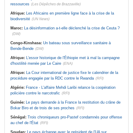
ressources
(Les Dépêches de Brazzaville)
Afrique:
Les Africains en première ligne face à la crise de la
biodiversité
(UN News)
Maroc:
La désinformation a-t-elle déclenché la crise de Ceuta ?
(DW)
Congo-Kinshasa:
Un bateau sous surveillance sanitaire à
Bende-Bende
(DW)
Afrique:
L'essor historique de l'Éthiopie met à mal la campagne
d'hostilité menée par Le Caire
(ENA)
Afrique:
La Cour international de justice fixe le calendrier de la
procédure engagée par la RDC contre le Rwanda
(RFI)
Algérie:
France - L'affaire Mehdi Laribi relance la coopération
policière contre le narcotrafic
(RFI)
Guinée:
Le pays demande à la France la restitution du crâne de
Bokar Biro et de trois de ses proches
(RFI)
Sénégal:
Trois chroniqueurs pro-Pastef condamnés pour offense
au chef de l'État
(RFI)
Soudan:
Le pays échange avec le président de l'UA sur