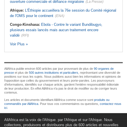
ouverture commerciale et défiance migratoire
(La Presse)
Afrique:
L'Éthiopie accueillera la 76e session du Comité régional
de l'OMS pour le continent
(ENA)
Congo-Kinshasa:
Ebola - Contre le variant Bundibugyo,
plusieurs essais lancés mais aucun traitement encore
validé
(RFI)
Voir Plus »
AllAfrica publie environ 600 articles par jour provenant de plus de
90 organes de
presse
et plus de
500 autres institutions et particuliers
, représentant une diversité de
positions sur tous les sujets. Nous publions aussi bien les informations et opinions de
l'opposition que celles du gouvernement et leurs porte-paroles. Les pourvoyeurs
d'informations, identifiés sur chaque article, gardent l'entière responsabilité éditoriale
de leur production. En effet AllAfrica n'a pas le droit de modifier ou de corriger leurs
contenus.
Les articles et documents identifiant AllAfrica comme source sont
produits ou
commandés par AllAfrica
. Pour tous vos commentaires ou questions,
contactez-nous
ici
.
AllAfrica est la voix de l'Afrique. par l'Afrique et sur l'Afrique. Nous
collectons, produisons et distribuons plus de 600 articles et nouvelles