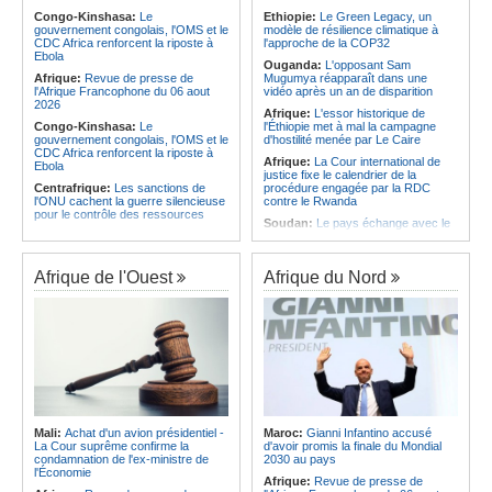
à Yamoussoukro
Congo-Kinshasa:
Le
Ethiopie:
Le Green Legacy, un
Afrique:
Un groupe parlementaire
gouvernement congolais, l'OMS et le
modèle de résilience climatique à
Afrique:
Le Forum de
se penche sur le rôle des femmes
CDC Africa renforcent la riposte à
l'approche de la COP32
l'entrepreneuriat de Sept Afrique se
dans l'interaction avec les
Ebola
veut une plateforme de mobilisation
communautés
Ouganda:
L'opposant Sam
des investissements
Afrique:
Revue de presse de
Mugumya réapparaît dans une
l'Afrique Francophone du 06 aout
vidéo après un an de disparition
2026
Afrique:
L'essor historique de
Congo-Kinshasa:
Le
l'Éthiopie met à mal la campagne
gouvernement congolais, l'OMS et le
d'hostilité menée par Le Caire
CDC Africa renforcent la riposte à
Afrique:
La Cour international de
Ebola
justice fixe le calendrier de la
Centrafrique:
Les sanctions de
procédure engagée par la RDC
l'ONU cachent la guerre silencieuse
contre le Rwanda
pour le contrôle des ressources
Soudan:
Le pays échange avec le
Congo-Kinshasa:
Un bateau sous
président de l'UA sur l'évolution de la
surveillance sanitaire à Bende-
situation et la visite du Conseil de
Bende
paix à Khartoum
Afrique de l'Ouest
Afrique du Nord
Afrique:
La Cour international de
Afrique:
L'Éthiopie accueillera la
justice fixe le calendrier de la
76e session du Comité régional de
procédure engagée par la RDC
l'OMS pour le continent
contre le Rwanda
Madagascar:
RN4 - Des portions
Afrique:
Visite du Président de la
restent critiques
République et de la Première Dame
Madagascar:
Antaninandro- Un
à Yamoussoukro
récidiviste armé se présente comme
Afrique:
L'Angola participe à la 21e
policier
réunion du Partenariat Afrique-
Madagascar:
Spectacle - Star Tour
Monde arabe au Caire
transforme Mahajanga en aire de
Mali:
Achat d'un avion présidentiel -
Maroc:
Gianni Infantino accusé
Congo-Kinshasa:
Ebola - Contre le
fête
La Cour suprême confirme la
d'avoir promis la finale du Mondial
variant Bundibugyo, plusieurs
condamnation de l'ex-ministre de
2030 au pays
Madagascar:
Café-Histoire - Le
essais lancés mais aucun traitement
l'Économie
Musée de la Photo démystifie teza
Afrique:
Revue de presse de
encore validé