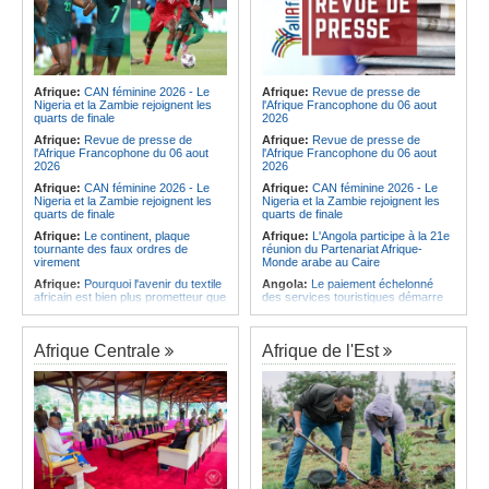
Afrique:
CAN féminine 2026 - Le
Afrique:
Revue de presse de
Nigeria et la Zambie rejoignent les
l'Afrique Francophone du 06 aout
quarts de finale
2026
Afrique:
Revue de presse de
Afrique:
Revue de presse de
l'Afrique Francophone du 06 aout
l'Afrique Francophone du 06 aout
2026
2026
Afrique:
CAN féminine 2026 - Le
Afrique:
CAN féminine 2026 - Le
Nigeria et la Zambie rejoignent les
Nigeria et la Zambie rejoignent les
quarts de finale
quarts de finale
Afrique:
Le continent, plaque
Afrique:
L'Angola participe à la 21e
tournante des faux ordres de
réunion du Partenariat Afrique-
virement
Monde arabe au Caire
Afrique:
Pourquoi l'avenir du textile
Angola:
Le paiement échelonné
africain est bien plus prometteur que
des services touristiques démarre
ne le laissent penser les chiffres
ce jeudi
Afrique:
Les Africains en première
Angola:
Jiu-jitsu - Le pays
ligne face à la crise de la biodiversité
décroche une troisième médaille à
Afrique Centrale
Afrique de l'Est
Abou Dabi
Afrique:
L'essor historique de
l'Éthiopie met à mal la campagne
Afrique:
Ju-Jitsu - La délégation
d'hostilité menée par Le Caire
angolaise reçue par l'ambassadeur
d'Angola aux Émirats arabes unis
Afrique:
La Cour international de
justice fixe le calendrier de la
Angola:
Une expédition automobile
procédure engagée par la RDC
favorise le tourisme à Humpata
contre le Rwanda
Angola:
La WAS-AC souhaite
Afrique:
Visite du Président de la
collaborer avec le pays pour
République et de la Première Dame
stimuler l'aquaculture