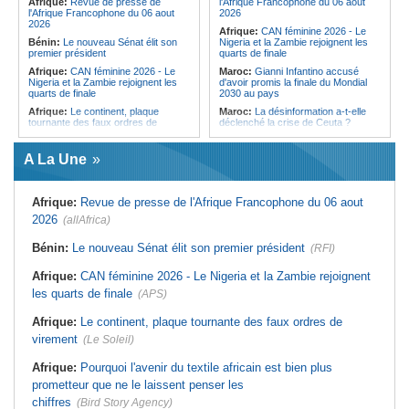
Afrique:
Revue de presse de
l'Afrique Francophone du 06 aout
Cameroun:
Plusieurs
l'Afrique Francophone du 06 aout
2026
ressortissants expulsés des États-
2026
Afrique:
CAN féminine 2026 - Le
Unis redoutent un retour dans leur
Bénin:
Le nouveau Sénat élit son
Nigeria et la Zambie rejoignent les
pays
premier président
quarts de finale
Afrique:
CAN féminine 2026 - Le
Maroc:
Gianni Infantino accusé
Nigeria et la Zambie rejoignent les
d'avoir promis la finale du Mondial
quarts de finale
2030 au pays
Afrique:
Le continent, plaque
Maroc:
La désinformation a-t-elle
tournante des faux ordres de
déclenché la crise de Ceuta ?
virement
Afrique:
L'essor historique de
Guinée:
Le général Amara Camara
l'Éthiopie met à mal la campagne
A La Une
assume les fonctions présidentielles
d'hostilité menée par Le Caire
Ghana:
John Dramani en Jamaïque
Algérie:
France - L'affaire Mehdi
pour des questions liées à
Laribi relance la coopération
Afrique:
Revue de presse de l'Afrique Francophone du 06 aout
l'esclavage
policière contre le narcotrafic
2026
(allAfrica)
Sénégal:
Banque mondiale - 340
Afrique:
L'Angola participe à la 21e
milliards de FCFA pour soutenir les
réunion du Partenariat Afrique-
priorités du pays
Monde arabe au Caire
Bénin:
Le nouveau Sénat élit son premier président
(RFI)
Mali:
Achat d'un avion présidentiel -
Afrique:
Sondage Afrobarometer
La Cour suprême confirme la
2026 - Le continent, entre ouverture
Afrique:
CAN féminine 2026 - Le Nigeria et la Zambie rejoignent
condamnation de l'ex-ministre de
commerciale et défiance migratoire
les quarts de finale
(APS)
l'Économie
Afrique:
CAN Féminine 2026 - Ce
Guinée:
Le pays demande à la
silence qui en dit long
Afrique:
Le continent, plaque tournante des faux ordres de
France la restitution du crâne de
Bokar Biro et de trois de ses
virement
(Le Soleil)
proches
Afrique:
Pourquoi l'avenir du textile africain est bien plus
prometteur que ne le laissent penser les
chiffres
(Bird Story Agency)