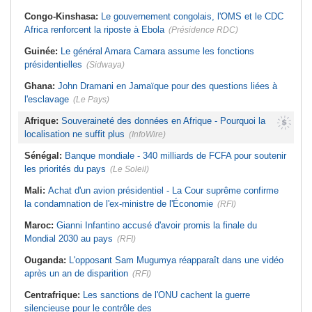
Congo-Kinshasa:
Le gouvernement congolais, l'OMS et le CDC
Africa renforcent la riposte à Ebola
(Présidence RDC)
Guinée:
Le général Amara Camara assume les fonctions
présidentielles
(Sidwaya)
Ghana:
John Dramani en Jamaïque pour des questions liées à
l'esclavage
(Le Pays)
Afrique:
Souveraineté des données en Afrique - Pourquoi la
localisation ne suffit plus
(InfoWire)
Sénégal:
Banque mondiale - 340 milliards de FCFA pour soutenir
les priorités du pays
(Le Soleil)
Mali:
Achat d'un avion présidentiel - La Cour suprême confirme
la condamnation de l'ex-ministre de l'Économie
(RFI)
Maroc:
Gianni Infantino accusé d'avoir promis la finale du
Mondial 2030 au pays
(RFI)
Ouganda:
L'opposant Sam Mugumya réapparaît dans une vidéo
après un an de disparition
(RFI)
Centrafrique:
Les sanctions de l'ONU cachent la guerre
silencieuse pour le contrôle des