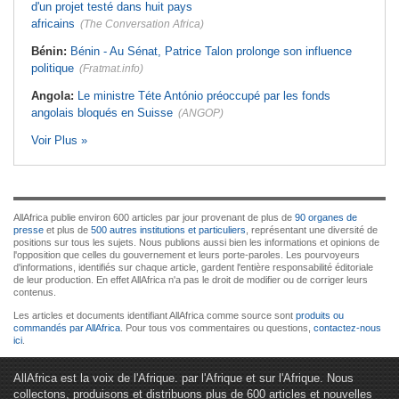
d'un projet testé dans huit pays
africains
(The Conversation Africa)
Bénin:
Bénin - Au Sénat, Patrice Talon prolonge son influence
politique
(Fratmat.info)
Angola:
Le ministre Téte António préoccupé par les fonds
angolais bloqués en Suisse
(ANGOP)
Voir Plus »
AllAfrica publie environ 600 articles par jour provenant de plus de
90 organes de
presse
et plus de
500 autres institutions et particuliers
, représentant une diversité de
positions sur tous les sujets. Nous publions aussi bien les informations et opinions de
l'opposition que celles du gouvernement et leurs porte-paroles. Les pourvoyeurs
d'informations, identifiés sur chaque article, gardent l'entière responsabilité éditoriale
de leur production. En effet AllAfrica n'a pas le droit de modifier ou de corriger leurs
contenus.
Les articles et documents identifiant AllAfrica comme source sont
produits ou
commandés par AllAfrica
. Pour tous vos commentaires ou questions,
contactez-nous
ici
.
AllAfrica est la voix de l'Afrique. par l'Afrique et sur l'Afrique. Nous
collectons, produisons et distribuons plus de 600 articles et nouvelles