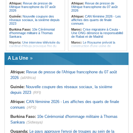
Forces du Puntland
Afrique:
Revue de presse de
Afrique:
Revue de presse de
l'Afrique francophone du 07 août
l'Afrique francophone du 07 août
2026
2026
Guinée:
Nouvelle coupure des
Afrique:
CAN féminine 2026 - Les
réseaux sociaux, la sixième depuis
affiches des quarts de finale
2023
connues
Burkina Faso:
10e Cérémonial
Maroc:
Crise migratoire à Ceuta -
d'hommage militaire à Thomas
Une ONG dénonce la responsabilité
Sankara
de Rabat et de Madrid
Nigeria:
Une interview télévisée du
Maroc:
Le Royaume prévoit la
cardinal d'Abuja provoque l'ire du
construction d'une usine de
président Bola Tinubu
valorisation énergétique des
déchets à Casablanca
Afrique de l'Ouest:
Le Togo lève
A La Une
22 milliards de FCFA en obligations
Libye:
Des travailleurs migrants
du trésor sur le marché financier de
victimes d'extorsions par des
l'UEMOA
agents de sécurité, selon des
associations
Afrique:
Revue de presse de l'Afrique francophone du 07 août
Cote d'Ivoire:
Le retour du tambour
parleur «Djidji Ayôkwé» prend une
Afrique:
CAN féminine 2026 - Les
2026
(allAfrica)
dimension politique
huit nations qualifiés pour les quarts
de finale
Guinée:
Le président dissipe les
Guinée:
Nouvelle coupure des réseaux sociaux, la sixième
doutes concernant son état de
Maroc:
Au-délà du communiqué -
depuis 2023
santé dans un message publié sur X
(RFI)
Ce que révèle le discours du
ministère de l'Intérieur sur la crise
Afrique:
Etats généraux de
de Sebta
Afrique:
CAN féminine 2026 - Les affiches des quarts de finale
l'assurance pour tous - Le pacte de
rupture
Afrique:
AfroBasket U18 (F) - Le
connues
(APS)
Sénégal craque au 3e quart-temps
Sénégal:
Élections locales au pays
et s'incline face à la Tunisie (44-43)
- Les retards du calendrier
Burkina Faso:
10e Cérémonial d'hommage militaire à Thomas
alimentent les soupçons d'un report
Tunisie:
Basket - Eliminatoires
Sankara
(Sidwaya)
mondial Qatar 2027 - Second tour -
La quatrième fenêtre à Radès !
Ouganda:
Le pays approuve l'envoi de troupes au sein de la