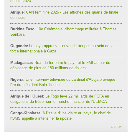
depuis 2023
Afrique:
CAN féminine 2026 - Les affiches des quarts de finale
connues
Burkina Faso:
10e Cérémonial d'hommage militaire à Thomas
Sankara
Ouganda:
Le pays approuve l'envoi de troupes au sein de la
force internationale à Gaza
Madagascar:
Bras de fer entre le pays et le FMI autour du
déblocage de plus de 180 millions de dollars
Nigeria:
Une interview télévisée du cardinal d'Abuja provoque
l'ire du président Bola Tinubu
Afrique de l'Ouest:
Le Togo lève 22 milliards de FCFA en
obligations du trésor sur le marché financier de l'UEMOA
Congo-Kinshasa:
A l'issue d'une visite au pays, le chef de
l'OMS appelle à intensifier la riposte
suite
»