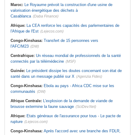
Maroc:
Le Royaume prévoit la construction d'une usine de
valorisation énergétique des déchets à
Casablanca
(Daba Finance)
Afrique:
La CEA renforce les capacités des parlementaires de
l'Afrique de l'Est
(Lejecos.com)
Congo-Kinshasa:
Transfert de 15 personnes vers
l'AFC/M23
(DW)
Centrafrique:
Un réseau mondial de professionnels de la santé
connectés par la télémédecine
(MSF)
Guinée:
Le président dissipe les doutes concernant son état de
santé dans un message publié sur X
(Agenzia Fides)
Congo-Kinshasa:
Ebola au pays - Africa CDC mise sur les
communautés
(DW)
Afrique Centrale:
L'explosion de la demande de viande de
brousse extermine la faune sauvage
(SciDev.Net)
Afrique:
Etats généraux de l'assurance pour tous - Le pacte de
rupture
(Lejecos.com)
Congo-Kinshasa:
Après l'accord avec une branche des FDLR,