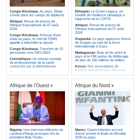
l'économie
Afrique:
L'Angola possède l'un des
régimes juridiques les plus complets
Angola:
La nouvelle loi renforce la
du continent
protection des institutions contre les
Congo-Kinshasa:
Au pays, Ebola
Ethiopie:
Le Green Legacy, un
cyberattaques, selon Mário Oliveira
s'invite dans les camps de déplacés
modèle de résilience climatique à
Afrique:
AfroBasket U18 (F) - Le
l'approche de la COP32
Sénégal craque au 3e quart-temps
Angola:
Le pays criminalise la
Afrique:
Revue de presse de
et s'incline face à la Tunisie (44-43)
diffusion de fausses informations
l'Afrique francophone du 07 août
Afrique:
Revue de presse de
sur Internet
2026
l'Afrique francophone du 07 août
2026
Congo-Kinshasa:
A l'issue d'une
visite au pays, le chef de l'OMS
Ouganda:
Le pays approuve l'envoi
appelle à intensifier la riposte
de troupes au sein de la force
internationale à Gaza
Congo-Kinshasa:
Transfert de 15
personnes vers l'AFC/M23
Madagascar:
Bras de fer entre le
pays et le FMI autour du déblocage
Centrafrique:
Un réseau mondial
de plus de 180 millions de dollars
de professionnels de la santé
connectés par la télémédecine
Kenya:
Des associations de
femmes marchent pour dénoncer
Congo-Kinshasa:
Ebola au pays -
les disparitions forcées
Africa CDC mise sur les
communautés
Afrique:
La CEA renforce les
capacités des parlementaires de
Afrique de l'Ouest
Afrique du Nord
Afrique Centrale:
L'explosion de la
l'Afrique de l'Est
demande de viande de brousse
extermine la faune sauvage
Congo-Kinshasa:
Après l'accord
avec une branche des FDLR, les
Congo-Kinshasa:
Après l'accord
zones d'ombre persistent
avec une branche des FDLR, les
zones d'ombre persistent
Sud-Soudan:
Le pays à la croisée
des chemins, alerte l'ONU
Centrafrique:
Un gendarme détenu
par le groupe armé AAKG retrouve
Rwanda:
Rome et Kigali discutent
la liberté
d'une possible externalisation au
pays des procédures d'asile à
Rwanda:
Rome et Kigali discutent
destination de l'Italie
Nigeria:
Une interview télévisée du
Maroc:
Gianni Infantino accusé
d'une possible externalisation au
cardinal d'Abuja provoque l'ire du
d'avoir promis la finale du Mondial
pays des procédures d'asile à
Somalie:
Le camp de Galkayo
président Bola Tinubu
2030 au pays
destination de l'Italie
frappé par une violente attaque des