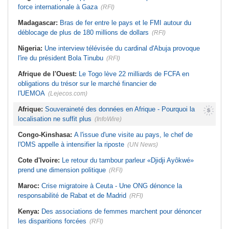
force internationale à Gaza
(RFI)
Madagascar:
Bras de fer entre le pays et le FMI autour du
déblocage de plus de 180 millions de dollars
(RFI)
Nigeria:
Une interview télévisée du cardinal d'Abuja provoque
l'ire du président Bola Tinubu
(RFI)
Afrique de l'Ouest:
Le Togo lève 22 milliards de FCFA en
obligations du trésor sur le marché financier de
l'UEMOA
(Lejecos.com)
Afrique:
Souveraineté des données en Afrique - Pourquoi la
localisation ne suffit plus
(InfoWire)
Congo-Kinshasa:
A l'issue d'une visite au pays, le chef de
l'OMS appelle à intensifier la riposte
(UN News)
Cote d'Ivoire:
Le retour du tambour parleur «Djidji Ayôkwé»
prend une dimension politique
(RFI)
Maroc:
Crise migratoire à Ceuta - Une ONG dénonce la
responsabilité de Rabat et de Madrid
(RFI)
Kenya:
Des associations de femmes marchent pour dénoncer
les disparitions forcées
(RFI)