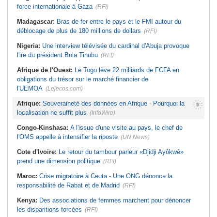
force internationale à Gaza
(RFI)
Madagascar:
Bras de fer entre le pays et le FMI autour du
déblocage de plus de 180 millions de dollars
(RFI)
Nigeria:
Une interview télévisée du cardinal d'Abuja provoque
l'ire du président Bola Tinubu
(RFI)
Afrique de l'Ouest:
Le Togo lève 22 milliards de FCFA en
obligations du trésor sur le marché financier de
l'UEMOA
(Lejecos.com)
Afrique:
Souveraineté des données en Afrique - Pourquoi la
localisation ne suffit plus
(InfoWire)
Congo-Kinshasa:
A l'issue d'une visite au pays, le chef de
l'OMS appelle à intensifier la riposte
(UN News)
Cote d'Ivoire:
Le retour du tambour parleur «Djidji Ayôkwé»
prend une dimension politique
(RFI)
Maroc:
Crise migratoire à Ceuta - Une ONG dénonce la
responsabilité de Rabat et de Madrid
(RFI)
Kenya:
Des associations de femmes marchent pour dénoncer
les disparitions forcées
(RFI)