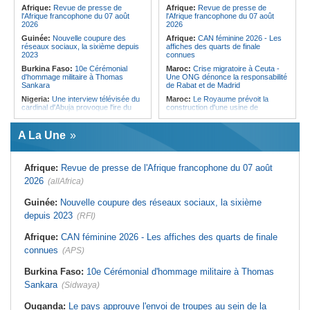
Forces du Puntland
Afrique:
Revue de presse de
Afrique:
Revue de presse de
l'Afrique francophone du 07 août
l'Afrique francophone du 07 août
2026
2026
Guinée:
Nouvelle coupure des
Afrique:
CAN féminine 2026 - Les
réseaux sociaux, la sixième depuis
affiches des quarts de finale
2023
connues
Burkina Faso:
10e Cérémonial
Maroc:
Crise migratoire à Ceuta -
d'hommage militaire à Thomas
Une ONG dénonce la responsabilité
Sankara
de Rabat et de Madrid
Nigeria:
Une interview télévisée du
Maroc:
Le Royaume prévoit la
cardinal d'Abuja provoque l'ire du
construction d'une usine de
président Bola Tinubu
valorisation énergétique des
déchets à Casablanca
Afrique de l'Ouest:
Le Togo lève
A La Une
22 milliards de FCFA en obligations
Libye:
Des travailleurs migrants
du trésor sur le marché financier de
victimes d'extorsions par des
l'UEMOA
agents de sécurité, selon des
associations
Afrique:
Revue de presse de l'Afrique francophone du 07 août
Cote d'Ivoire:
Le retour du tambour
parleur «Djidji Ayôkwé» prend une
Afrique:
CAN féminine 2026 - Les
2026
(allAfrica)
dimension politique
huit nations qualifiés pour les quarts
de finale
Guinée:
Le président dissipe les
Guinée:
Nouvelle coupure des réseaux sociaux, la sixième
doutes concernant son état de
Maroc:
Au-délà du communiqué -
depuis 2023
santé dans un message publié sur X
(RFI)
Ce que révèle le discours du
ministère de l'Intérieur sur la crise
Afrique:
Etats généraux de
de Sebta
Afrique:
CAN féminine 2026 - Les affiches des quarts de finale
l'assurance pour tous - Le pacte de
rupture
Afrique:
AfroBasket U18 (F) - Le
connues
(APS)
Sénégal craque au 3e quart-temps
Sénégal:
Élections locales au pays
et s'incline face à la Tunisie (44-43)
- Les retards du calendrier
Burkina Faso:
10e Cérémonial d'hommage militaire à Thomas
alimentent les soupçons d'un report
Tunisie:
Basket - Eliminatoires
Sankara
(Sidwaya)
mondial Qatar 2027 - Second tour -
La quatrième fenêtre à Radès !
Ouganda:
Le pays approuve l'envoi de troupes au sein de la