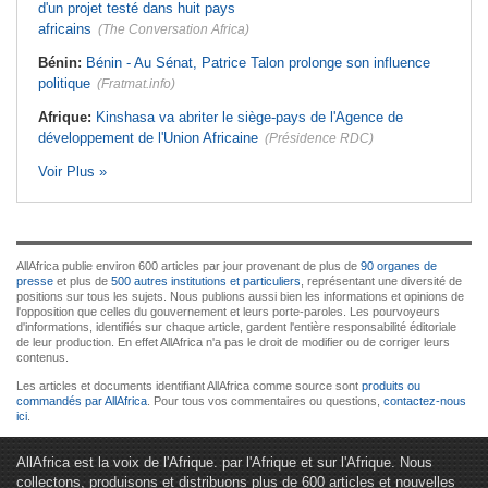
d'un projet testé dans huit pays
africains
(The Conversation Africa)
Bénin:
Bénin - Au Sénat, Patrice Talon prolonge son influence
politique
(Fratmat.info)
Afrique:
Kinshasa va abriter le siège-pays de l'Agence de
développement de l'Union Africaine
(Présidence RDC)
Voir Plus »
AllAfrica publie environ 600 articles par jour provenant de plus de
90 organes de
presse
et plus de
500 autres institutions et particuliers
, représentant une diversité de
positions sur tous les sujets. Nous publions aussi bien les informations et opinions de
l'opposition que celles du gouvernement et leurs porte-paroles. Les pourvoyeurs
d'informations, identifiés sur chaque article, gardent l'entière responsabilité éditoriale
de leur production. En effet AllAfrica n'a pas le droit de modifier ou de corriger leurs
contenus.
Les articles et documents identifiant AllAfrica comme source sont
produits ou
commandés par AllAfrica
. Pour tous vos commentaires ou questions,
contactez-nous
ici
.
AllAfrica est la voix de l'Afrique. par l'Afrique et sur l'Afrique. Nous
collectons, produisons et distribuons plus de 600 articles et nouvelles