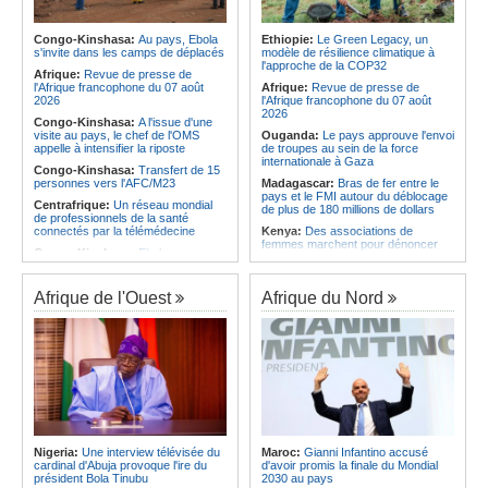
l'économie
Afrique:
L'Angola possède l'un des
régimes juridiques les plus complets
Angola:
La nouvelle loi renforce la
du continent
protection des institutions contre les
Congo-Kinshasa:
Au pays, Ebola
Ethiopie:
Le Green Legacy, un
cyberattaques, selon Mário Oliveira
s'invite dans les camps de déplacés
modèle de résilience climatique à
Afrique:
AfroBasket U18 (F) - Le
l'approche de la COP32
Sénégal craque au 3e quart-temps
Angola:
Le pays criminalise la
Afrique:
Revue de presse de
et s'incline face à la Tunisie (44-43)
diffusion de fausses informations
l'Afrique francophone du 07 août
Afrique:
Revue de presse de
sur Internet
2026
l'Afrique francophone du 07 août
2026
Congo-Kinshasa:
A l'issue d'une
visite au pays, le chef de l'OMS
Ouganda:
Le pays approuve l'envoi
appelle à intensifier la riposte
de troupes au sein de la force
internationale à Gaza
Congo-Kinshasa:
Transfert de 15
personnes vers l'AFC/M23
Madagascar:
Bras de fer entre le
pays et le FMI autour du déblocage
Centrafrique:
Un réseau mondial
de plus de 180 millions de dollars
de professionnels de la santé
connectés par la télémédecine
Kenya:
Des associations de
femmes marchent pour dénoncer
Congo-Kinshasa:
Ebola au pays -
les disparitions forcées
Africa CDC mise sur les
communautés
Afrique:
La CEA renforce les
capacités des parlementaires de
Afrique de l'Ouest
Afrique du Nord
Afrique Centrale:
L'explosion de la
l'Afrique de l'Est
demande de viande de brousse
extermine la faune sauvage
Congo-Kinshasa:
Après l'accord
avec une branche des FDLR, les
Congo-Kinshasa:
Après l'accord
zones d'ombre persistent
avec une branche des FDLR, les
zones d'ombre persistent
Sud-Soudan:
Le pays à la croisée
des chemins, alerte l'ONU
Centrafrique:
Un gendarme détenu
par le groupe armé AAKG retrouve
Rwanda:
Rome et Kigali discutent
la liberté
d'une possible externalisation au
pays des procédures d'asile à
Rwanda:
Rome et Kigali discutent
destination de l'Italie
Nigeria:
Une interview télévisée du
Maroc:
Gianni Infantino accusé
d'une possible externalisation au
cardinal d'Abuja provoque l'ire du
d'avoir promis la finale du Mondial
pays des procédures d'asile à
Somalie:
Le camp de Galkayo
président Bola Tinubu
2030 au pays
destination de l'Italie
frappé par une violente attaque des