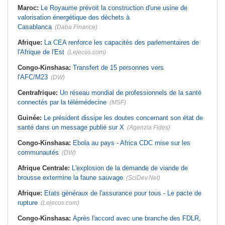
Maroc:
Le Royaume prévoit la construction d'une usine de
valorisation énergétique des déchets à
Casablanca
(Daba Finance)
Afrique:
La CEA renforce les capacités des parlementaires de
l'Afrique de l'Est
(Lejecos.com)
Congo-Kinshasa:
Transfert de 15 personnes vers
l'AFC/M23
(DW)
Centrafrique:
Un réseau mondial de professionnels de la santé
connectés par la télémédecine
(MSF)
Guinée:
Le président dissipe les doutes concernant son état de
santé dans un message publié sur X
(Agenzia Fides)
Congo-Kinshasa:
Ebola au pays - Africa CDC mise sur les
communautés
(DW)
Afrique Centrale:
L'explosion de la demande de viande de
brousse extermine la faune sauvage
(SciDev.Net)
Afrique:
Etats généraux de l'assurance pour tous - Le pacte de
rupture
(Lejecos.com)
Congo-Kinshasa:
Après l'accord avec une branche des FDLR,