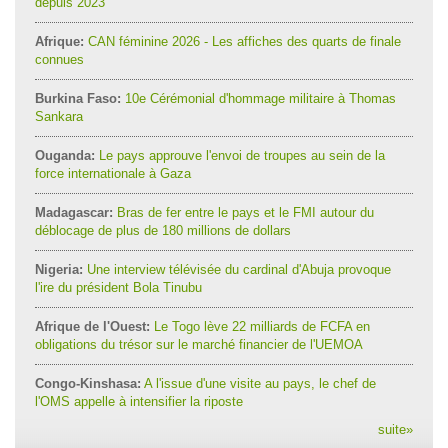
depuis 2023
Afrique:
CAN féminine 2026 - Les affiches des quarts de finale
connues
Burkina Faso:
10e Cérémonial d'hommage militaire à Thomas
Sankara
Ouganda:
Le pays approuve l'envoi de troupes au sein de la
force internationale à Gaza
Madagascar:
Bras de fer entre le pays et le FMI autour du
déblocage de plus de 180 millions de dollars
Nigeria:
Une interview télévisée du cardinal d'Abuja provoque
l'ire du président Bola Tinubu
Afrique de l'Ouest:
Le Togo lève 22 milliards de FCFA en
obligations du trésor sur le marché financier de l'UEMOA
Congo-Kinshasa:
A l'issue d'une visite au pays, le chef de
l'OMS appelle à intensifier la riposte
suite
»