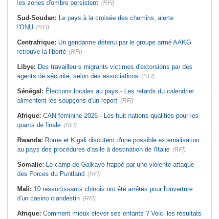
les zones d'ombre persistent
(RFI)
Sud-Soudan:
Le pays à la croisée des chemins, alerte
l'ONU
(RFI)
Centrafrique:
Un gendarme détenu par le groupe armé AAKG
retrouve la liberté
(RFI)
Libye:
Des travailleurs migrants victimes d'extorsions par des
agents de sécurité, selon des associations
(RFI)
Sénégal:
Élections locales au pays - Les retards du calendrier
alimentent les soupçons d'un report
(RFI)
Afrique:
CAN féminine 2026 - Les huit nations qualifiés pour les
quarts de finale
(RFI)
Rwanda:
Rome et Kigali discutent d'une possible externalisation
au pays des procédures d'asile à destination de l'Italie
(RFI)
Somalie:
Le camp de Galkayo frappé par une violente attaque
des Forces du Puntland
(RFI)
Mali:
10 ressortissants chinois ont été arrêtés pour l'ouverture
d'un casino clandestin
(RFI)
Afrique:
Comment mieux élever ses enfants ? Voici les résultats