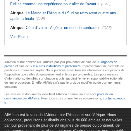
l'utilise comme une expérience pour aller de l'avant »
(CAF)
Afrique:
Le Maroc et l'Afrique du Sud se retrouvent quatre ans
après la finale
(CAF)
Afrique:
Côte d'Ivoire - Algérie, un duel de contrastes
(CAF)
Voir Plus »
AllAfrica publie environ 600 articles par jour provenant de plus de
90 organes de
presse
et plus de
500 autres institutions et particuliers
, représentant une diversité de
positions sur tous les sujets. Nous publions aussi bien les informations et opinions de
l'opposition que celles du gouvernement et leurs porte-paroles. Les pourvoyeurs
d'informations, identifiés sur chaque article, gardent l'entière responsabilité éditoriale
de leur production. En effet AllAfrica n'a pas le droit de modifier ou de corriger leurs
contenus.
Les articles et documents identifiant AllAfrica comme source sont
produits ou
commandés par AllAfrica
. Pour tous vos commentaires ou questions,
contactez-nous
ici
.
AllAfrica est la voix de l'Afrique. par l'Afrique et sur l'Afrique. Nous
collectons, produisons et distribuons plus de 600 articles et nouvelles
par jour provenant de plus de 90 organes de presse du continent, de
nos propres journalistes et de centaines d'autres sources vers un public