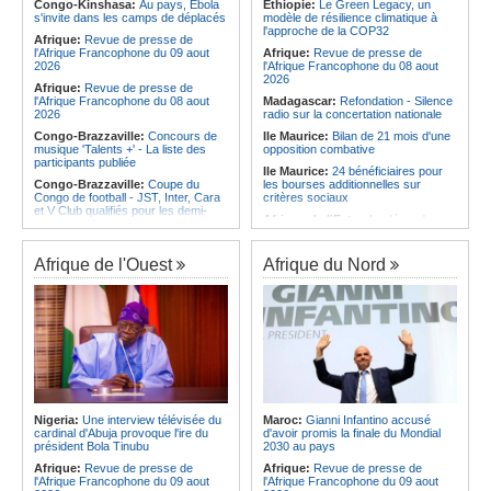
l'Amitié
Congo-Kinshasa:
Au pays, Ebola
Ethiopie:
Le Green Legacy, un
Afrique:
Les statistiques clés avant
s'invite dans les camps de déplacés
modèle de résilience climatique à
Angola:
Le MAT organise la
le quart de finale entre la Côte
l'approche de la COP32
troisième édition de la Semaine du
Afrique:
Revue de presse de
d'Ivoire et l'Algérie
développement local à Namibe
l'Afrique Francophone du 09 aout
Afrique:
Revue de presse de
Afrique:
Le Maroc et l'Afrique du
2026
l'Afrique Francophone du 08 aout
Sud se retrouvent quatre ans après
2026
Afrique:
Revue de presse de
la finale
l'Afrique Francophone du 08 aout
Madagascar:
Refondation - Silence
2026
radio sur la concertation nationale
Congo-Brazzaville:
Concours de
Ile Maurice:
Bilan de 21 mois d'une
musique 'Talents +' - La liste des
opposition combative
participants publiée
Ile Maurice:
24 bénéficiaires pour
Congo-Brazzaville:
Coupe du
les bourses additionnelles sur
Congo de football - JST, Inter, Cara
critères sociaux
et V Club qualifiés pour les demi-
Afrique de l'Est:
« La dépendance
finales
de l'Égypte vis-à-vis du régime
Congo-Brazzaville:
Lutte contre la
érythréen aggrave l'instabilité dans
corruption - Les parlementaires
la région de la Corne de l'Afrique »,
Afrique de l'Ouest
Afrique du Nord
sensibilisés
selon le RSADO
Congo-Brazzaville:
Santé publique
Ethiopie:
Le peuple oromo s'est
- Ollombo réceptionne son hôpital de
historiquement opposé à des
référence
systèmes administratifs défaillants
Congo-Brazzaville:
Lutte contre
Ethiopie:
« Le renforcement des
les épidémies - Les employés de la
capacités de l'armée de l'air
maison de retraite Kambissi en
éthiopienne consolide la dissuasion
formation
nationale », déclare le commandant
en second
Congo-Brazzaville:
Distinction -
Darrel Ornelle Elion Assiana promue
Afrique de l'Est:
« Les dirigeants
Nigeria:
Une interview télévisée du
Maroc:
Gianni Infantino accusé
maître-assistant Cames
érythréens font obstacle à la stabilité
cardinal d'Abuja provoque l'ire du
d'avoir promis la finale du Mondial
et au développement de la région »,
président Bola Tinubu
2030 au pays
Afrique:
Naomi Eto (Cameroun) - «
selon un professeur de l'université
Face au Nigeria, nous donnerons
Afrique:
Revue de presse de
Afrique:
Revue de presse de
d'Uppsala
tout sur le terrain. »
l'Afrique Francophone du 09 aout
l'Afrique Francophone du 09 aout
Ile Maurice:
Dharam Gokhool -