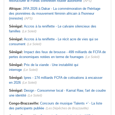
restructurer le Fonds d'entretien routier autonome
(APS)
Afrique:
JIFA 2026 à Dakar - La commémoration de l'héritage
des pionnières du mouvement féminin africain à l'honneur
(ministre)
(APS)
Sénégal:
Accros à la reniflette - Le calvaire silencieux des
familles
(Le Soleil)
Sénégal:
Accros à la reniflette - Le récit acre de vies qui se
consument
(Le Soleil)
Sénégal:
Impact des feux de brousse - 499 milliards de FCFA de
pertes économiques notées en terme de fourrages
(Le Soleil)
Sénégal:
Prix de la viande - Une instabilité qui
interroge
(Le Soleil)
Sénégal:
Ipres - 174 milliards FCFA de cotisations à encaisser
en 2026
(Le Soleil)
Sénégal:
Design - Consommer local - Kamal Raw, l'art de coudre
une identité
(Le Soleil)
Congo-Brazzaville:
Concours de musique 'Talents +' - La liste
des participants publiée
(Les Dépêches de Brazzaville)