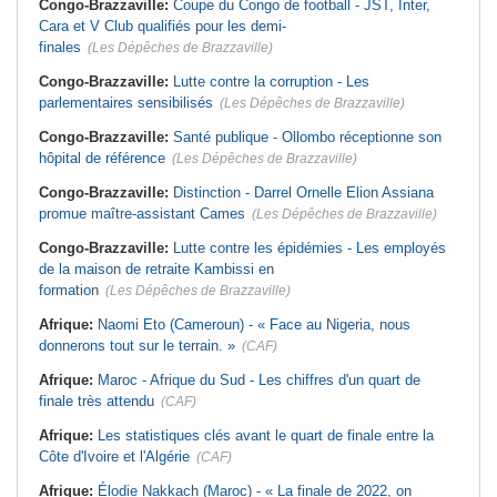
Congo-Brazzaville:
Coupe du Congo de football - JST, Inter,
Cara et V Club qualifiés pour les demi-
finales
(Les Dépêches de Brazzaville)
Congo-Brazzaville:
Lutte contre la corruption - Les
parlementaires sensibilisés
(Les Dépêches de Brazzaville)
Congo-Brazzaville:
Santé publique - Ollombo réceptionne son
hôpital de référence
(Les Dépêches de Brazzaville)
Congo-Brazzaville:
Distinction - Darrel Ornelle Elion Assiana
promue maître-assistant Cames
(Les Dépêches de Brazzaville)
Congo-Brazzaville:
Lutte contre les épidémies - Les employés
de la maison de retraite Kambissi en
formation
(Les Dépêches de Brazzaville)
Afrique:
Naomi Eto (Cameroun) - « Face au Nigeria, nous
donnerons tout sur le terrain. »
(CAF)
Afrique:
Maroc - Afrique du Sud - Les chiffres d'un quart de
finale très attendu
(CAF)
Afrique:
Les statistiques clés avant le quart de finale entre la
Côte d'Ivoire et l'Algérie
(CAF)
Afrique:
Élodie Nakkach (Maroc) - « La finale de 2022, on