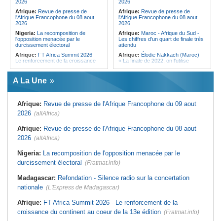
2026
2026
«Kan mo vinn prezidan mo pa okip
Afrique:
Revue de presse de
Afrique:
Revue de presse de
mo sekirite»
l'Afrique Francophone du 08 aout
l'Afrique Francophone du 08 aout
2026
2026
Nigeria:
La recomposition de
Afrique:
Maroc - Afrique du Sud -
l'opposition menacée par le
Les chiffres d'un quart de finale très
durcissement électoral
attendu
Afrique:
FT Africa Summit 2026 -
Afrique:
Élodie Nakkach (Maroc) -
Le renforcement de la croissance
« La finale de 2022, on l'utilise
du continent au coeur de la 13e
comme une expérience pour aller de
édition
l'avant »
A La Une
Mali:
La Biennale sportive fait son
Afrique:
Les statistiques clés avant
retour après 36 ans d'interruption
le quart de finale entre la Côte
d'Ivoire et l'Algérie
Afrique de l'Ouest:
Marché
Afrique:
Revue de presse de l'Afrique Francophone du 09 aout
financier régional - Un bon plant
Afrique:
Le Maroc et l'Afrique du
pour le secteur agricole
Sud se retrouvent quatre ans après
2026
(allAfrica)
la finale
Afrique de l'Ouest:
Terrorisme,
armes légères - L'ONU tire la
Afrique:
Côte d'Ivoire - Algérie, un
Afrique:
Revue de presse de l'Afrique Francophone du 08 aout
sonnette d'alarme
duel de contrastes
2026
(allAfrica)
Sénégal:
FERA - La DG sortante
Afrique:
AfroBasket U18 - Le
revendique un redressement
Sénégal bat la Tunisie et prend le
Nigeria:
La recomposition de l'opposition menacée par le
financier du fonds
quart
durcissement électoral
(Fratmat.info)
Sénégal:
Affaire d'actes contre
Tunisie:
Enseignement supérieur -
nature - Le procureur du TGI de
Le pays lance son premier master
Pikine-Guédiawaye interjette appel
interconnecté « One Health »
Madagascar:
Refondation - Silence radio sur la concertation
de l'ordonnance de non-lieu partiel et
nationale
de renvoi de plusieurs prévenus
(L'Express de Madagascar)
Afrique:
FT Africa Summit 2026 - Le renforcement de la
croissance du continent au coeur de la 13e édition
(Fratmat.info)