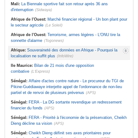
Mali:
La Biennale sportive fait son retour après 36 ans
d'interruption
(Sidwaya)
Afrique de l'Ouest:
Marché financier régional - Un bon plant pour
le secteur agricole
(Le Soleil)
Afrique de l'Ouest:
Terrorisme, armes légères - L'ONU tire la
sonnette d'alarme
(Togonews)
Afrique:
Souveraineté des données en Afrique - Pourquoi la
localisation ne suffit plus
(InfoWire)
Ile Maurice:
Bilan de 21 mois d'une opposition
combative
(L'Express)
Sénégal:
Affaire d'actes contre nature - Le procureur du TGI de
Pikine-Guédiawaye interjette appel de l'ordonnance de non-lieu
partiel et de renvoi de plusieurs prévenus
(APS)
Sénégal:
FERA - La DG sortante revendique un redressement
financier du fonds
(APS)
Sénégal:
FERA - Priorité à l'économie de la préservation, Cheikh
Dieng décline sa vision
(APS)
Sénégal:
Cheikh Dieng définit ses axes prioritaires pour