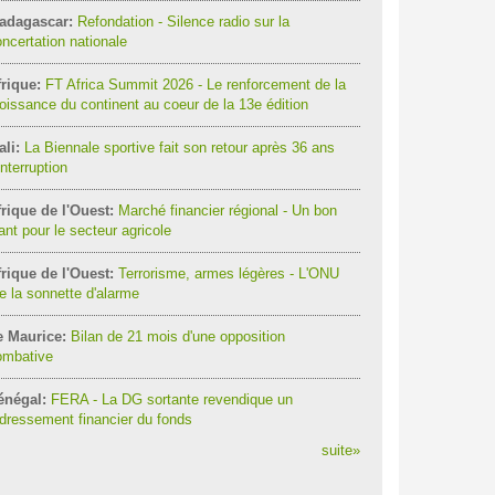
adagascar:
Refondation - Silence radio sur la
ncertation nationale
rique:
FT Africa Summit 2026 - Le renforcement de la
oissance du continent au coeur de la 13e édition
li:
La Biennale sportive fait son retour après 36 ans
interruption
rique de l'Ouest:
Marché financier régional - Un bon
ant pour le secteur agricole
rique de l'Ouest:
Terrorisme, armes légères - L'ONU
re la sonnette d'alarme
e Maurice:
Bilan de 21 mois d'une opposition
ombative
énégal:
FERA - La DG sortante revendique un
dressement financier du fonds
suite
»