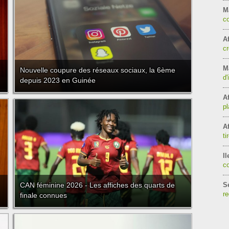
M
co
Af
cr
Ma
Nouvelle coupure des réseaux sociaux, la 6ème
d'
depuis 2023 en Guinée
Af
pl
Af
ti
Il
c
CAN féminine 2026 - Les affiches des quarts de
S
re
finale connues