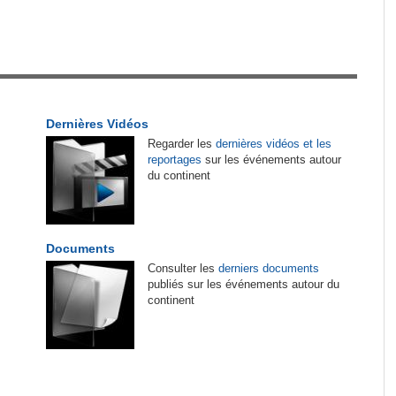
tirés du site
Sénégal:
La Police nationale alerte les
1
automobilistes sur une 'vaste campagne
d'escroquerie' par SMS
es
Cameroun:
Ngoh Ngoh, l'homme qui signe à la
2
Dernières Vidéos
place de Biya
Regarder les
dernières vidéos et les
reportages
sur les événements autour
r les
Cameroun:
Olive Ngobo Elok confirme les
3
du continent
de
accusations d'Effoudou
Tunisie:
Nouvelles règles européennes sur les
4
emballages - Les exportateurs tunisiens de
Documents
produits de la pêche sous pression
Consulter les
derniers documents
publiés sur les événements autour du
continent
Madagascar:
Tourisme - Le Canada donne un
5
Biya -
coup de main
e
Madagascar:
Bemasoandro Itaosy - Un arrêté
6
encadre les famorana et les famadihana
engage