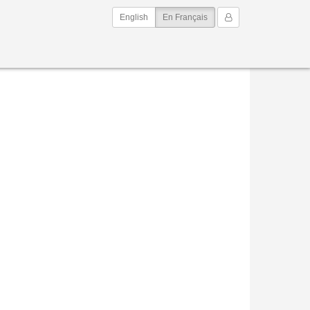
(current)
Mon Compte
English
En Français