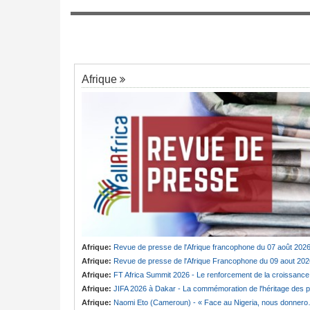
6
des poursuites en France et au pays
use Fouda de «
Cameroun:
Olive Ngobo demande à Bad
7
de « Répondre personnellement »
Afrique
Afrique:
Revue de presse de l'Afrique francophone du 07 août 202
Afrique:
Revue de presse de l'Afrique Francophone du 09 aout 202
Afrique:
FT Africa Summit 2026 - Le renforcement de la croissance du continent au coeur de la 13e éditio
Afrique:
JIFA 2026 à Dakar - La commémoration de l'héritage des pionnières du mouvement féminin africain à l'honneur (ministre
Afrique:
Naomi Eto (Cameroun) - « Face au Nigeria, nous donnerons tout sur le terrain. »