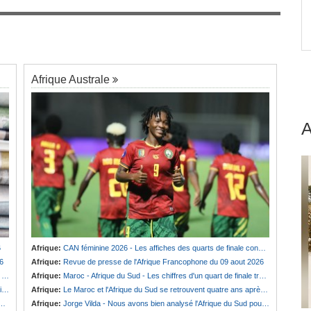
Afrique:
Maroc - Afrique du Sud - Les chiffres
7
d'un quart de finale très attendu
jeck
Afrique Australe
6
Afrique:
CAN féminine 2026 - Les affiches des quarts de finale connues
6
Afrique:
Revue de presse de l'Afrique Francophone du 09 aout 2026
n
Afrique:
Maroc - Afrique du Sud - Les chiffres d'un quart de finale très attendu
)
Afrique:
Le Maroc et l'Afrique du Sud se retrouvent quatre ans après la finale
Afrique:
Jorge Vilda - Nous avons bien analysé l'Afrique du Sud pour aller chercher la victoire