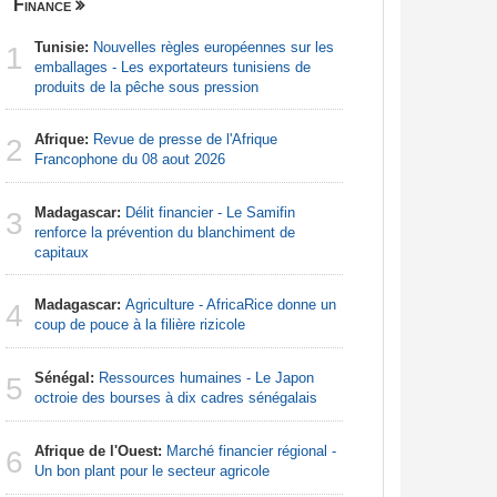
Finance
Nigeria
Tunisie:
Nouvelles règles européennes sur les
Afrique:
1
1
emballages - Les exportateurs tunisiens de
Nigeria, n
produits de la pêche sous pression
Afrique:
2
Afrique:
Revue de presse de l'Afrique
Francoph
2
Francophone du 08 aout 2026
Nigeria:
3
Madagascar:
Délit financier - Le Samifin
d'Abuja p
3
renforce la prévention du blanchiment de
capitaux
Nigeria:
4
menacée p
Madagascar:
Agriculture - AfricaRice donne un
4
coup de pouce à la filière rizicole
Afrique:
5
Francoph
Sénégal:
Ressources humaines - Le Japon
5
octroie des bourses à dix cadres sénégalais
Nigeria:
6
naît de la
Afrique de l'Ouest:
Marché financier régional -
6
à travers 
Un bon plant pour le secteur agricole