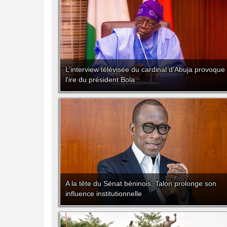
L’interview télévisée du cardinal d'Abuja provoque
l'ire du président Bola
A la tête du Sénat béninois, Talon prolonge son
influence institutionnelle