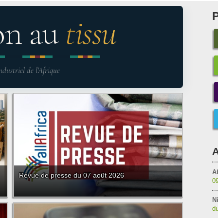
on au
tissu
ndustriel de l'Afrique
A
Af
Revue de presse du 07 août 2026
0
Ni
du