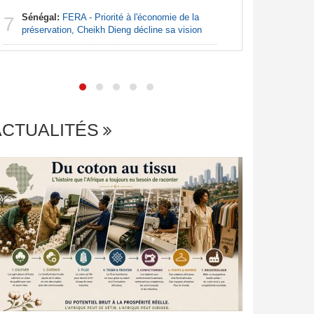
Afrique:
7
Sénégal:
FERA - Priorité à l'économie de la
vérité dan
7
préservation, Cheikh Dieng décline sa vision
Nigeria
ACTUALITÉS