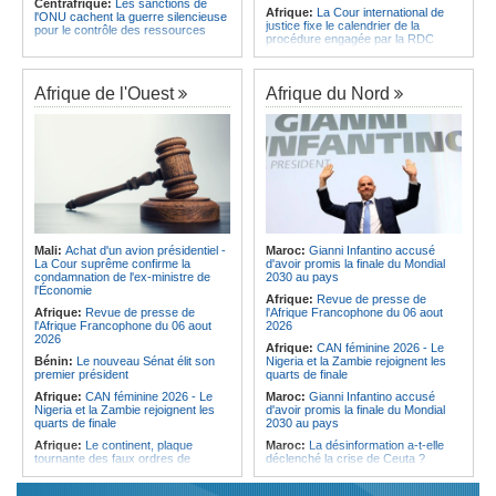
Centrafrique:
Les sanctions de
Afrique:
La Cour international de
l'ONU cachent la guerre silencieuse
justice fixe le calendrier de la
pour le contrôle des ressources
procédure engagée par la RDC
Congo-Kinshasa:
Un bateau sous
contre le Rwanda
surveillance sanitaire à Bende-
Soudan:
Le pays échange avec le
Bende
président de l'UA sur l'évolution de la
Afrique de l'Ouest
Afrique du Nord
Afrique:
La Cour international de
situation et la visite du Conseil de
justice fixe le calendrier de la
paix à Khartoum
procédure engagée par la RDC
Ethiopie:
Addis-Abeba - L'église
contre le Rwanda
d'Afrique lance officiellement son
Afrique:
Visite du Président de la
'cheminement' vers la grande
République et de la Première Dame
Assemblée de 2028
à Yamoussoukro
Afrique de l'Est:
Le pari du régime
Afrique:
L'Angola participe à la 21e
érythréen - Pousser le Tigray vers
réunion du Partenariat Afrique-
une zone tampon dans le cadre
Monde arabe au Caire
d'une nouvelle guerre par
Mali:
Achat d'un avion présidentiel -
Maroc:
Gianni Infantino accusé
procuration
Congo-Kinshasa:
Plan stratégique
La Cour suprême confirme la
d'avoir promis la finale du Mondial
triennal 2026-2028 - L'IGF place la
Ethiopie:
Le Premier ministre Abiy
condamnation de l'ex-ministre de
2030 au pays
digitalisation au coeur des réformes
inaugure le nouveau terminal de
l'Économie
Afrique:
Revue de presse de
!
l'aéroport international de Bahir Dar
Afrique:
Revue de presse de
l'Afrique Francophone du 06 aout
Congo-Kinshasa:
RDC - Félix
Afrique:
La Croix-Rouge
l'Afrique Francophone du 06 aout
2026
Tshisekedi place le CEFOCK au
éthiopienne appelle à une
2026
Afrique:
CAN féminine 2026 - Le
coeur de bataille de l'appropriation
mobilisation accrue des ressources
Bénin:
Le nouveau Sénat élit son
Nigeria et la Zambie rejoignent les
du Génocost !
locales en Afrique
premier président
quarts de finale
Afrique:
CAN féminine 2026 - Le
Maroc:
Gianni Infantino accusé
Nigeria et la Zambie rejoignent les
d'avoir promis la finale du Mondial
quarts de finale
2030 au pays
Afrique:
Le continent, plaque
Maroc:
La désinformation a-t-elle
tournante des faux ordres de
déclenché la crise de Ceuta ?
virement
Afrique:
L'essor historique de
Guinée:
Le général Amara Camara
l'Éthiopie met à mal la campagne