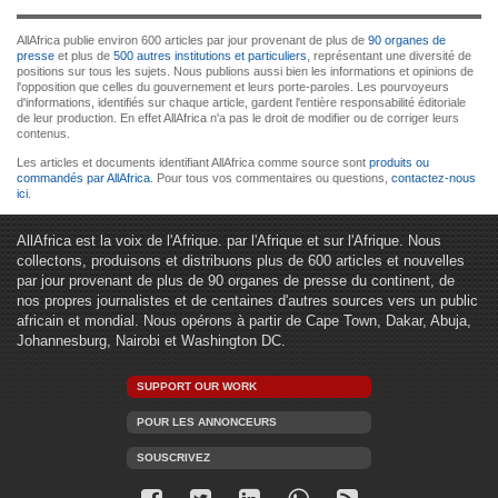
AllAfrica publie environ 600 articles par jour provenant de plus de
90 organes de
presse
et plus de
500 autres institutions et particuliers
, représentant une diversité de
positions sur tous les sujets. Nous publions aussi bien les informations et opinions de
l'opposition que celles du gouvernement et leurs porte-paroles. Les pourvoyeurs
d'informations, identifiés sur chaque article, gardent l'entière responsabilité éditoriale
de leur production. En effet AllAfrica n'a pas le droit de modifier ou de corriger leurs
contenus.
Les articles et documents identifiant AllAfrica comme source sont
produits ou
commandés par AllAfrica
. Pour tous vos commentaires ou questions,
contactez-nous
ici
.
AllAfrica est la voix de l'Afrique. par l'Afrique et sur l'Afrique. Nous
collectons, produisons et distribuons plus de 600 articles et nouvelles
par jour provenant de plus de 90 organes de presse du continent, de
nos propres journalistes et de centaines d'autres sources vers un public
africain et mondial. Nous opérons à partir de Cape Town, Dakar, Abuja,
Johannesburg, Nairobi et Washington DC.
SUPPORT OUR WORK
POUR LES ANNONCEURS
SOUSCRIVEZ