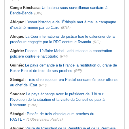
Congo-Kinshasa:
Un bateau sous surveillance sanitaire à
Bende-Bende
(DW)
Afrique:
L'essor historique de l'Éthiopie met à mal la campagne
d'hostilité menée par Le Caire
(ENA)
Afrique:
La Cour international de justice fixe le calendrier de la
procédure engagée par la RDC contre le Rwanda
(RFI)
Algérie:
France - L'affaire Mehdi Laribi relance la coopération
policière contre le narcotrafic
(RFI)
Guinée:
Le pays demande à la France la restitution du crâne de
Bokar Biro et de trois de ses proches
(RFI)
Sénégal:
Trois chroniqueurs pro-Pastef condamnés pour offense
au chef de l'État
(RFI)
Soudan:
Le pays échange avec le président de l'UA sur
l'évolution de la situation et la visite du Conseil de paix à
Khartoum
(SNA)
Sénégal:
Procès de trois chroniqueurs proches du
PASTEF
(L'Observateur Paalga)
Afrique:
Visite du Président de la République et de la Première