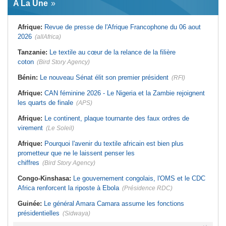
A La Une
assume les fonctions présidentielles
d'hostilité menée par Le Caire
Ghana:
John Dramani en Jamaïque
Algérie:
France - L'affaire Mehdi
pour des questions liées à
Laribi relance la coopération
Afrique:
Revue de presse de l'Afrique Francophone du 06 aout
l'esclavage
policière contre le narcotrafic
2026
(allAfrica)
Sénégal:
Banque mondiale - 340
Afrique:
L'Angola participe à la 21e
milliards de FCFA pour soutenir les
réunion du Partenariat Afrique-
priorités du pays
Monde arabe au Caire
Tanzanie:
Le textile au cœur de la relance de la filière
Mali:
Achat d'un avion présidentiel -
Afrique de l'Est:
Le vrai visage de
coton
(Bird Story Agency)
La Cour suprême confirme la
l'Égypte - Exploiter la région par tous
condamnation de l'ex-ministre de
les moyens, entraver la coopération
Bénin:
Le nouveau Sénat élit son premier président
(RFI)
l'Économie
équitable par tous les moyens
Guinée:
Le pays demande à la
Maroc:
Coup d'envoi de la première
Afrique:
CAN féminine 2026 - Le Nigeria et la Zambie rejoignent
France la restitution du crâne de
édition du Saïdia Music Festival
Bokar Biro et de trois de ses
les quarts de finale
(APS)
proches
Afrique:
Le continent, plaque tournante des faux ordres de
virement
(Le Soleil)
Afrique:
Pourquoi l'avenir du textile africain est bien plus
prometteur que ne le laissent penser les
chiffres
(Bird Story Agency)
Congo-Kinshasa:
Le gouvernement congolais, l'OMS et le CDC
Africa renforcent la riposte à Ebola
(Présidence RDC)
Guinée:
Le général Amara Camara assume les fonctions
présidentielles
(Sidwaya)