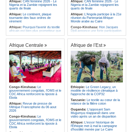
Afrique:
CAN féminine 2026 - Le
Afrique:
CAN féminine 2026 - Le
Nigeria et la Zambie rejoignent les
Nigeria et la Zambie rejoignent les
quarts de finale
quarts de finale
Afrique:
Le continent, plaque
Afrique:
L'Angola participe à la 21e
tournante des faux ordres de
réunion du Partenariat Afrique-
virement
Monde arabe au Caire
Afrique:
Pourquoi l'avenir du textile
Congo-Kinshasa:
Hon Jacques
africain est bien plus prometteur que
Djoli annonce une forte participation
ne le laissent penser les chiffres
du pays à la Conférence des
présidents de parlements à Midrand
Afrique:
Les Africains en première
ligne face à la crise de la biodiversité
Angola:
Le paiement échelonné
Afrique Centrale
Afrique de l'Est
des services touristiques démarre
Afrique:
L'essor historique de
ce jeudi
l'Éthiopie met à mal la campagne
d'hostilité menée par Le Caire
Angola:
Jiu-jitsu - Le pays
décroche une troisième médaille à
Afrique:
La Cour international de
Abou Dabi
justice fixe le calendrier de la
procédure engagée par la RDC
Afrique:
Ju-Jitsu - La délégation
contre le Rwanda
angolaise reçue par l'ambassadeur
d'Angola aux Émirats arabes unis
Afrique:
Visite du Président de la
République et de la Première Dame
Angola:
Une expédition automobile
à Yamoussoukro
favorise le tourisme à Humpata
Congo-Kinshasa:
Le
Ethiopie:
Le Green Legacy, un
gouvernement congolais, l'OMS et le
modèle de résilience climatique à
Afrique:
Le Forum de
Angola:
La WAS-AC souhaite
CDC Africa renforcent la riposte à
l'approche de la COP32
l'entrepreneuriat de Sept Afrique se
collaborer avec le pays pour
Ebola
veut une plateforme de mobilisation
stimuler l'aquaculture
Tanzanie:
Le textile au cœur de la
des investissements
Afrique:
Revue de presse de
relance de la filière coton
l'Afrique Francophone du 06 aout
Ouganda:
L'opposant Sam
2026
Mugumya réapparaît dans une
Congo-Kinshasa:
Le
vidéo après un an de disparition
gouvernement congolais, l'OMS et le
Afrique:
L'essor historique de
CDC Africa renforcent la riposte à
l'Éthiopie met à mal la campagne
Ebola
d'hostilité menée par Le Caire