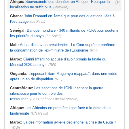
Afrique:
Souveraineté des données en Afrique - Pourquoi la
localisation ne suffit plus
(InfoWire)
Ghana:
John Dramani en Jamaïque pour des questions liées à
l'esclavage
(Le Pays)
Sénégal:
Banque mondiale - 340 milliards de FCFA pour soutenir
les priorités du pays
(Le Soleil)
Mali:
Achat d'un avion présidentiel - La Cour suprême confirme
la condamnation de l'ex-ministre de l'Économie
(RFI)
Maroc:
Gianni Infantino accusé d'avoir promis la finale du
Mondial 2030 au pays
(RFI)
Ouganda:
L'opposant Sam Mugumya réapparaît dans une vidéo
après un an de disparition
(RFI)
Centrafrique:
Les sanctions de l'ONU cachent la guerre
silencieuse pour le contrôle des
ressources
(Les Dépêches de Brazzaville)
Afrique:
Les Africains en première ligne face à la crise de la
biodiversité
(UN News)
Maroc:
La désinformation a-t-elle déclenché la crise de Ceuta ?
(DW)