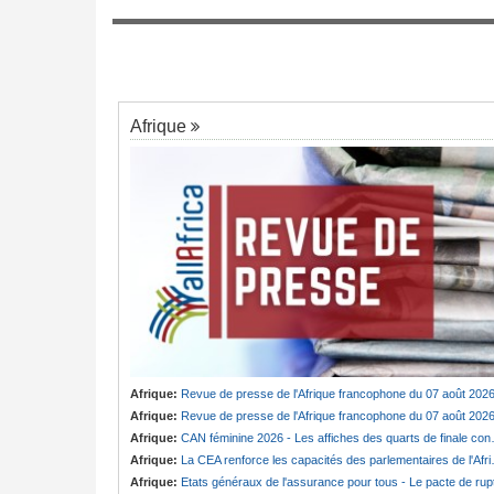
Cameroun:
Ngobo olive, le nom qui ressu
7
évisée du cardinal
dans l'affaire badjeck
président Bola Tinubu
Afrique
Afrique:
Revue de presse de l'Afrique francophone du 07 août 202
Afrique:
Revue de presse de l'Afrique francophone du 07 août 202
Afrique:
CAN féminine 2026 - Les affiches des quarts de finale connues
Afrique:
La CEA renforce les capacités des parlementaires de l'Afrique de l'Est
Afrique:
Etats généraux de l'assurance pour tous - Le pacte de ruptur