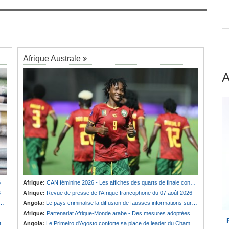
rgit
Bénin:
Patrice Talon prend la présidence du
7
premier Sénat de l'ère bicamérale
Afrique Australe
6
Afrique:
CAN féminine 2026 - Les affiches des quarts de finale connues
6
Afrique:
Revue de presse de l'Afrique francophone du 07 août 2026
Angola:
Le pays criminalise la diffusion de fausses informations sur Internet
Afrique:
Partenariat Afrique-Monde arabe - Des mesures adoptées pour relancer la coopération
e
Angola:
Le Primeiro d'Agosto conforte sa place de leader du Championnat national féminin