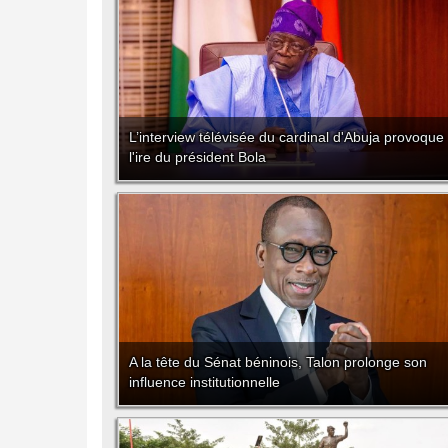
L’interview télévisée du cardinal d'Abuja provoque
l'ire du président Bola
A la tête du Sénat béninois, Talon prolonge son
influence institutionnelle