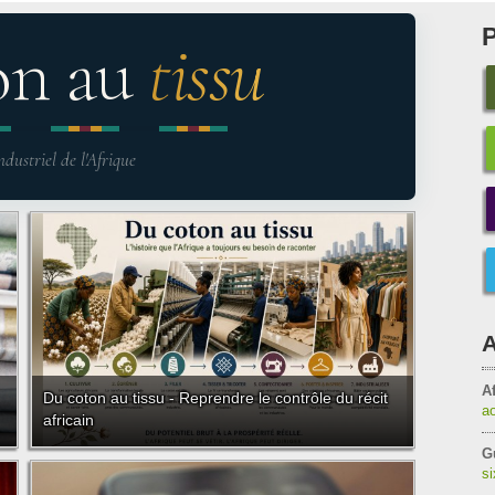
on au
tissu
ndustriel de l'Afrique
A
Af
Du coton au tissu - Reprendre le contrôle du récit
a
africain
G
s