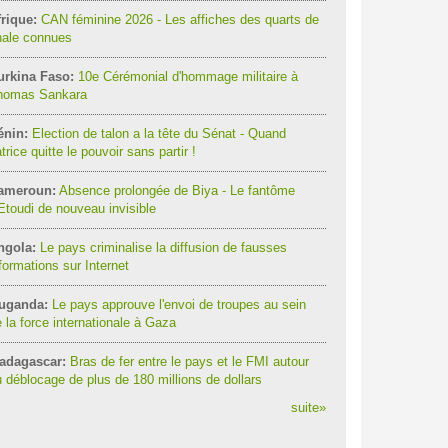
rique:
CAN féminine 2026 - Les affiches des quarts de
nale connues
urkina Faso:
10e Cérémonial d'hommage militaire à
homas Sankara
énin:
Election de talon a la tête du Sénat - Quand
trice quitte le pouvoir sans partir !
ameroun:
Absence prolongée de Biya - Le fantôme
Etoudi de nouveau invisible
ngola:
Le pays criminalise la diffusion de fausses
formations sur Internet
uganda:
Le pays approuve l'envoi de troupes au sein
 la force internationale à Gaza
adagascar:
Bras de fer entre le pays et le FMI autour
 déblocage de plus de 180 millions de dollars
suite
»