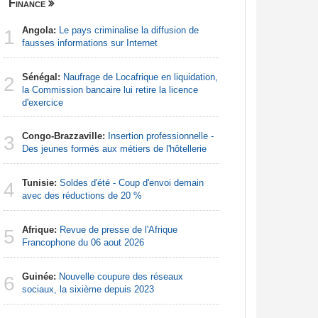
Finance
Nigeria
Angola:
Le pays criminalise la diffusion de
Afrique:
1
1
fausses informations sur Internet
francopho
Sénégal:
Naufrage de Locafrique en liquidation,
Afrique:
2
2
la Commission bancaire lui retire la licence
Francoph
d'exercice
Nigeria:
3
Congo-Brazzaville:
Insertion professionnelle -
d'Abuja p
3
Des jeunes formés aux métiers de l'hôtellerie
Afrique:
4
Tunisie:
Soldes d'été - Coup d'envoi demain
Zambie rej
4
avec des réductions de 20 %
Afrique:
5
Afrique:
Revue de presse de l'Afrique
francopho
5
Francophone du 06 aout 2026
Afrique:
6
Guinée:
Nouvelle coupure des réseaux
file en q
6
sociaux, la sixième depuis 2023
Nigeria: