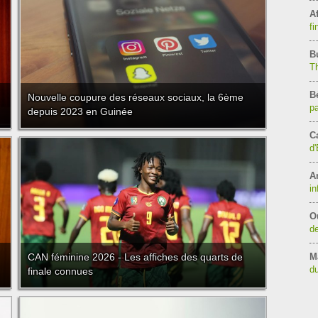
Af
fi
B
T
B
Nouvelle coupure des réseaux sociaux, la 6ème
pa
depuis 2023 en Guinée
C
d'
A
in
O
de
CAN féminine 2026 - Les affiches des quarts de
M
du
finale connues