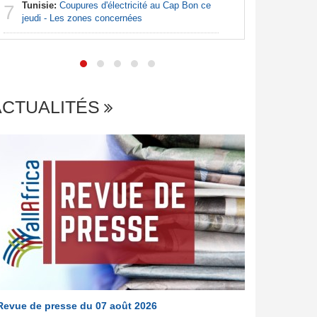
7
Tunisie:
Coupures d'électricité au Cap Bon ce
de lever 5
7
jeudi - Les zones concernées
introduct
ACTUALITÉS
Revue de presse du 07 août 2026