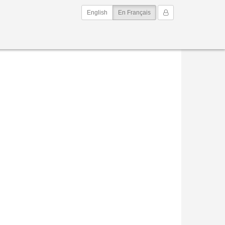
(current)
Mon Compte
English
En Français