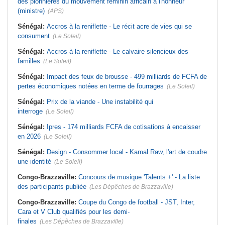
des pionnières du mouvement féminin africain à l'honneur
(ministre)
(APS)
Sénégal:
Accros à la reniflette - Le récit acre de vies qui se
consument
(Le Soleil)
Sénégal:
Accros à la reniflette - Le calvaire silencieux des
familles
(Le Soleil)
Sénégal:
Impact des feux de brousse - 499 milliards de FCFA de
pertes économiques notées en terme de fourrages
(Le Soleil)
Sénégal:
Prix de la viande - Une instabilité qui
interroge
(Le Soleil)
Sénégal:
Ipres - 174 milliards FCFA de cotisations à encaisser
en 2026
(Le Soleil)
Sénégal:
Design - Consommer local - Kamal Raw, l'art de coudre
une identité
(Le Soleil)
Congo-Brazzaville:
Concours de musique 'Talents +' - La liste
des participants publiée
(Les Dépêches de Brazzaville)
Congo-Brazzaville:
Coupe du Congo de football - JST, Inter,
Cara et V Club qualifiés pour les demi-
finales
(Les Dépêches de Brazzaville)