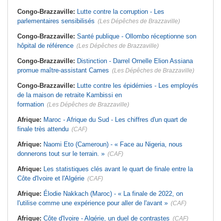
Congo-Brazzaville:
Lutte contre la corruption - Les
parlementaires sensibilisés
(Les Dépêches de Brazzaville)
Congo-Brazzaville:
Santé publique - Ollombo réceptionne son
hôpital de référence
(Les Dépêches de Brazzaville)
Congo-Brazzaville:
Distinction - Darrel Ornelle Elion Assiana
promue maître-assistant Cames
(Les Dépêches de Brazzaville)
Congo-Brazzaville:
Lutte contre les épidémies - Les employés
de la maison de retraite Kambissi en
formation
(Les Dépêches de Brazzaville)
Afrique:
Maroc - Afrique du Sud - Les chiffres d'un quart de
finale très attendu
(CAF)
Afrique:
Naomi Eto (Cameroun) - « Face au Nigeria, nous
donnerons tout sur le terrain. »
(CAF)
Afrique:
Les statistiques clés avant le quart de finale entre la
Côte d'Ivoire et l'Algérie
(CAF)
Afrique:
Élodie Nakkach (Maroc) - « La finale de 2022, on
l'utilise comme une expérience pour aller de l'avant »
(CAF)
Afrique:
Côte d'Ivoire - Algérie, un duel de contrastes
(CAF)