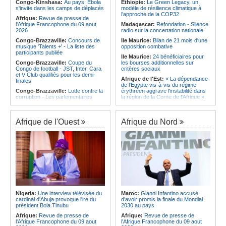
l'Amitié
Congo-Kinshasa:
Au pays, Ebola
Ethiopie:
Le Green Legacy, un
Afrique:
Le Maroc et l'Afrique du
s'invite dans les camps de déplacés
modèle de résilience climatique à
Angola:
Le MAT organise la
Sud se retrouvent quatre ans après
l'approche de la COP32
troisième édition de la Semaine du
Afrique:
Revue de presse de
la finale
développement local à Namibe
l'Afrique Francophone du 09 aout
Madagascar:
Refondation - Silence
Afrique:
Côte d'Ivoire - Algérie, un
2026
radio sur la concertation nationale
duel de contrastes
Congo-Brazzaville:
Concours de
Ile Maurice:
Bilan de 21 mois d'une
musique 'Talents +' - La liste des
opposition combative
participants publiée
Ile Maurice:
24 bénéficiaires pour
Congo-Brazzaville:
Coupe du
les bourses additionnelles sur
Congo de football - JST, Inter, Cara
critères sociaux
et V Club qualifiés pour les demi-
Afrique de l'Est:
« La dépendance
finales
de l'Égypte vis-à-vis du régime
Congo-Brazzaville:
Lutte contre la
érythréen aggrave l'instabilité dans
corruption - Les parlementaires
la région de la Corne de l'Afrique »,
sensibilisés
selon le RSADO
Congo-Brazzaville:
Santé publique
Ethiopie:
Le peuple oromo s'est
- Ollombo réceptionne son hôpital de
historiquement opposé à des
Afrique de l'Ouest
Afrique du Nord
référence
systèmes administratifs défaillants
Congo-Brazzaville:
Lutte contre
Ethiopie:
« Le renforcement des
les épidémies - Les employés de la
capacités de l'armée de l'air
maison de retraite Kambissi en
éthiopienne consolide la dissuasion
formation
nationale », déclare le commandant
en second
Congo-Brazzaville:
Distinction -
Darrel Ornelle Elion Assiana promue
Afrique de l'Est:
« Les dirigeants
maître-assistant Cames
érythréens font obstacle à la stabilité
et au développement de la région »,
Afrique:
Naomi Eto (Cameroun) - «
selon un professeur de l'université
Face au Nigeria, nous donnerons
Nigeria:
Une interview télévisée du
Maroc:
Gianni Infantino accusé
d'Uppsala
tout sur le terrain. »
cardinal d'Abuja provoque l'ire du
d'avoir promis la finale du Mondial
Ile Maurice:
Dharam Gokhool -
président Bola Tinubu
2030 au pays
Cameroun:
Ngoh Ngoh, l'homme
«Kan mo vinn prezidan mo pa okip
qui signe à la place de Biya
Afrique:
Revue de presse de
Afrique:
Revue de presse de
mo sekirite»
l'Afrique Francophone du 09 aout
l'Afrique Francophone du 09 aout
Ile Maurice:
Chetan Baboolall - Le