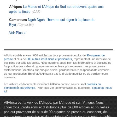
Afrique:
Le Maroc et l'Afrique du Sud se retrouvent quatre ans
après la finale
(CAF)
Cameroun:
Ngoh Ngoh, l'homme qui signe à la place de
Biya
(Camer.be)
Voir Plus »
AllAfrica publie environ 600 articles par jour provenant de plus de
90 organes de
presse
et plus de
500 autres institutions et particuliers
, représentant une diversité de
positions sur tous les sujets. Nous publions aussi bien les informations et opinions de
l'opposition que celles du gouvernement et leurs porte-paroles. Les pourvoyeurs
d'informations, identifiés sur chaque article, gardent l'entière responsabilité éditoriale
de leur production. En effet AllAfrica n'a pas le droit de modifier ou de corriger leurs
contenus.
Les articles et documents identifiant AllAfrica comme source sont
produits ou
commandés par AllAfrica
. Pour tous vos commentaires ou questions,
contactez-nous
ici
.
AllAfrica est la voix de l'Afrique. par l'Afrique et sur l'Afrique. Nous
collectons, produisons et distribuons plus de 600 articles et nouvelles
par jour provenant de plus de 90 organes de presse du continent, de
nos propres journalistes et de centaines d'autres sources vers un public