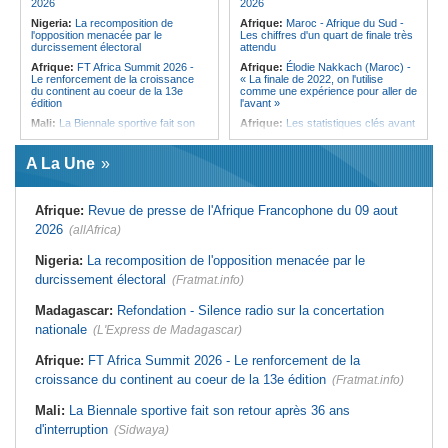
2026
2026
discret de Bel-Air face au vacarme
Nigeria:
La recomposition de
Afrique:
Maroc - Afrique du Sud -
de Port-Louis
l'opposition menacée par le
Les chiffres d'un quart de finale très
durcissement électoral
attendu
Afrique:
FT Africa Summit 2026 -
Afrique:
Élodie Nakkach (Maroc) -
Le renforcement de la croissance
« La finale de 2022, on l'utilise
du continent au coeur de la 13e
comme une expérience pour aller de
édition
l'avant »
Mali:
La Biennale sportive fait son
Afrique:
Les statistiques clés avant
retour après 36 ans d'interruption
le quart de finale entre la Côte
d'Ivoire et l'Algérie
Afrique de l'Ouest:
Marché
A La Une
financier régional - Un bon plant
Afrique:
Le Maroc et l'Afrique du
pour le secteur agricole
Sud se retrouvent quatre ans après
la finale
Afrique de l'Ouest:
Terrorisme,
Afrique:
Revue de presse de l'Afrique Francophone du 09 aout
armes légères - L'ONU tire la
Afrique:
Côte d'Ivoire - Algérie, un
sonnette d'alarme
duel de contrastes
2026
(allAfrica)
Sénégal:
FERA - La DG sortante
Afrique:
AfroBasket U18 - Le
revendique un redressement
Sénégal bat la Tunisie et prend le
Nigeria:
La recomposition de l'opposition menacée par le
financier du fonds
quart
durcissement électoral
(Fratmat.info)
Sénégal:
Affaire d'actes contre
Tunisie:
Enseignement supérieur -
nature - Le procureur du TGI de
Le pays lance son premier master
Madagascar:
Refondation - Silence radio sur la concertation
Pikine-Guédiawaye interjette appel
interconnecté « One Health »
de l'ordonnance de non-lieu partiel et
nationale
(L'Express de Madagascar)
Tunisie:
La CCI de Tunis lance le
de renvoi de plusieurs prévenus
pôle « SPEEDUP » pour propulser
Sénégal:
FERA - Priorité à
les startups à l'international
Afrique:
FT Africa Summit 2026 - Le renforcement de la
l'économie de la préservation,
croissance du continent au coeur de la 13e édition
Cheikh Dieng décline sa vision
(Fratmat.info)
Mali:
La Biennale sportive fait son retour après 36 ans
d'interruption
(Sidwaya)