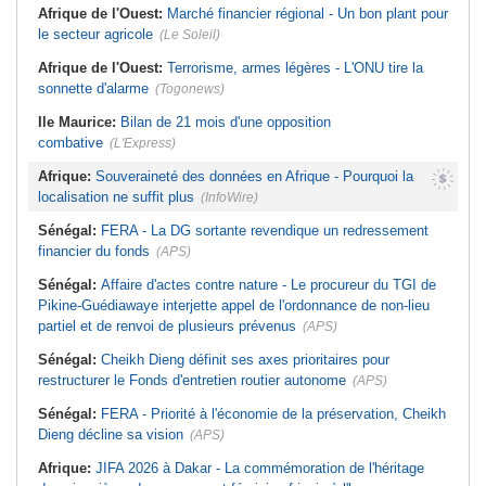
Afrique de l'Ouest:
Marché financier régional - Un bon plant pour
le secteur agricole
(Le Soleil)
Afrique de l'Ouest:
Terrorisme, armes légères - L'ONU tire la
sonnette d'alarme
(Togonews)
Ile Maurice:
Bilan de 21 mois d'une opposition
combative
(L'Express)
Afrique:
Souveraineté des données en Afrique - Pourquoi la
localisation ne suffit plus
(InfoWire)
Sénégal:
FERA - La DG sortante revendique un redressement
financier du fonds
(APS)
Sénégal:
Affaire d'actes contre nature - Le procureur du TGI de
Pikine-Guédiawaye interjette appel de l'ordonnance de non-lieu
partiel et de renvoi de plusieurs prévenus
(APS)
Sénégal:
Cheikh Dieng définit ses axes prioritaires pour
restructurer le Fonds d'entretien routier autonome
(APS)
Sénégal:
FERA - Priorité à l'économie de la préservation, Cheikh
Dieng décline sa vision
(APS)
Afrique:
JIFA 2026 à Dakar - La commémoration de l'héritage