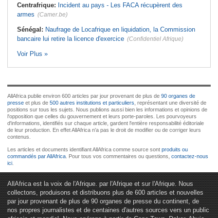
Centrafrique:
Incident au pays - Les FACA récupèrent des
armes
(Camer.be)
Sénégal:
Naufrage de Locafrique en liquidation, la Commission
bancaire lui retire la licence d'exercice
(Confidentiel Afrique)
Voir Plus »
AllAfrica publie environ 600 articles par jour provenant de plus de
90 organes de
presse
et plus de
500 autres institutions et particuliers
, représentant une diversité de
positions sur tous les sujets. Nous publions aussi bien les informations et opinions de
l'opposition que celles du gouvernement et leurs porte-paroles. Les pourvoyeurs
d'informations, identifiés sur chaque article, gardent l'entière responsabilité éditoriale
de leur production. En effet AllAfrica n'a pas le droit de modifier ou de corriger leurs
contenus.
Les articles et documents identifiant AllAfrica comme source sont
produits ou
commandés par AllAfrica
. Pour tous vos commentaires ou questions,
contactez-nous
ici
.
AllAfrica est la voix de l'Afrique. par l'Afrique et sur l'Afrique. Nous
collectons, produisons et distribuons plus de 600 articles et nouvelles
par jour provenant de plus de 90 organes de presse du continent, de
nos propres journalistes et de centaines d'autres sources vers un public