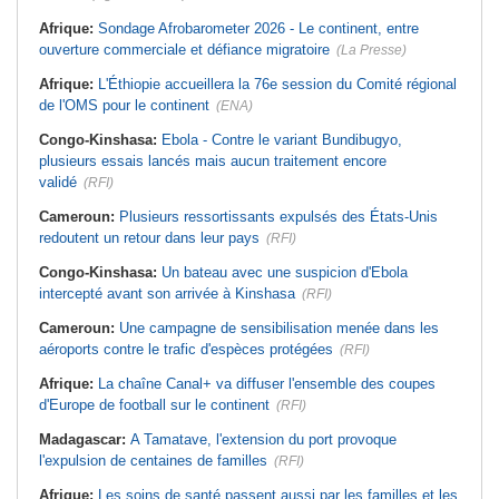
Afrique:
Sondage Afrobarometer 2026 - Le continent, entre
ouverture commerciale et défiance migratoire
(La Presse)
Afrique:
L'Éthiopie accueillera la 76e session du Comité régional
de l'OMS pour le continent
(ENA)
Congo-Kinshasa:
Ebola - Contre le variant Bundibugyo,
plusieurs essais lancés mais aucun traitement encore
validé
(RFI)
Cameroun:
Plusieurs ressortissants expulsés des États-Unis
redoutent un retour dans leur pays
(RFI)
Congo-Kinshasa:
Un bateau avec une suspicion d'Ebola
intercepté avant son arrivée à Kinshasa
(RFI)
Cameroun:
Une campagne de sensibilisation menée dans les
aéroports contre le trafic d'espèces protégées
(RFI)
Afrique:
La chaîne Canal+ va diffuser l'ensemble des coupes
d'Europe de football sur le continent
(RFI)
Madagascar:
A Tamatave, l'extension du port provoque
l'expulsion de centaines de familles
(RFI)
Afrique:
Les soins de santé passent aussi par les familles et les