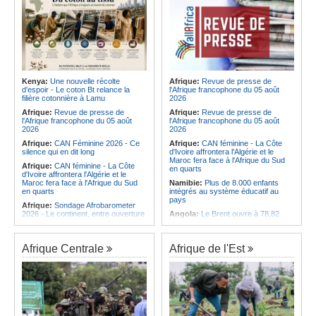
Kenya:
Une nouvelle récolte
Afrique:
Revue de presse de
d'espoir - Le coton Bt relance la
l'Afrique francophone du 05 août
filière cotonnière à Lamu
2026
Afrique:
Revue de presse de
Afrique:
Revue de presse de
l'Afrique francophone du 05 août
l'Afrique francophone du 05 août
2026
2026
Afrique:
CAN Féminine 2026 - Ce
Afrique:
CAN féminine - La Côte
silence qui en dit long
d'Ivoire affrontera l'Algérie et le
Maroc fera face à l'Afrique du Sud
Afrique:
CAN féminine - La Côte
en quarts
d'Ivoire affrontera l'Algérie et le
Maroc fera face à l'Afrique du Sud
Namibie:
Plus de 8.000 enfants
en quarts
intégrés au système éducatif au
pays
Afrique:
Sondage Afrobarometer
2026 - Le continent, entre ouverture
Angola:
Le Brent ouvre à 78,82
commerciale et défiance migratoire
dollars le baril
Afrique:
L'Éthiopie accueillera la
Angola:
Une commission présente
76e session du Comité régional de
son plan d'intervention en cas de
Afrique Centrale
Afrique de l'Est
l'OMS pour le continent
catastrophe à Huambo
Afrique:
La chaîne Canal+ va
Angola:
L'IDF renforce l'application
diffuser l'ensemble des coupes
de la loi pour préserver la faune
d'Europe de football sur le continent
sauvage
Afrique:
Les soins de santé
Angola:
Les chasseurs angolais
passent aussi par les familles et les
préconisent la numérisation du
communautés
registre et des licences