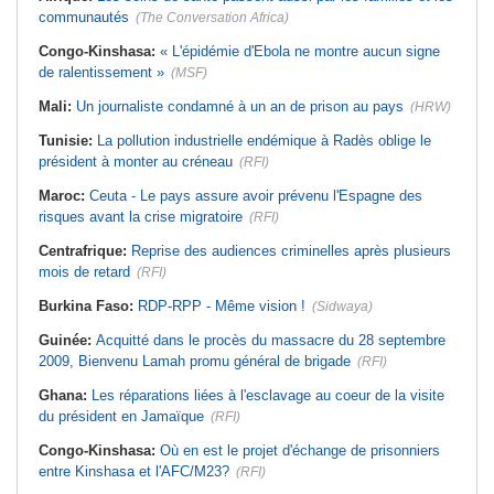
communautés
(The Conversation Africa)
Congo-Kinshasa:
« L'épidémie d'Ebola ne montre aucun signe
de ralentissement »
(MSF)
Mali:
Un journaliste condamné à un an de prison au pays
(HRW)
Tunisie:
La pollution industrielle endémique à Radès oblige le
président à monter au créneau
(RFI)
Maroc:
Ceuta - Le pays assure avoir prévenu l'Espagne des
risques avant la crise migratoire
(RFI)
Centrafrique:
Reprise des audiences criminelles après plusieurs
mois de retard
(RFI)
Burkina Faso:
RDP-RPP - Même vision !
(Sidwaya)
Guinée:
Acquitté dans le procès du massacre du 28 septembre
2009, Bienvenu Lamah promu général de brigade
(RFI)
Ghana:
Les réparations liées à l'esclavage au coeur de la visite
du président en Jamaïque
(RFI)
Congo-Kinshasa:
Où en est le projet d'échange de prisonniers
entre Kinshasa et l'AFC/M23?
(RFI)