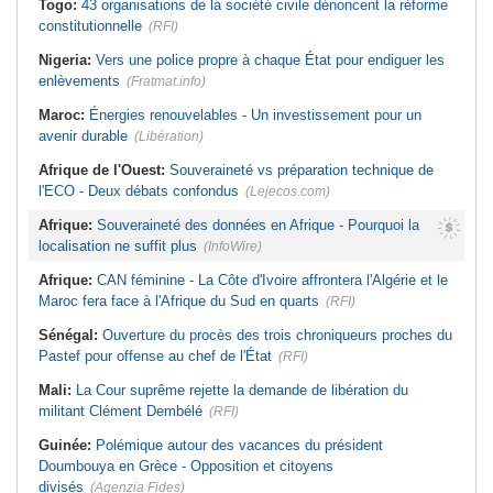
Togo:
43 organisations de la société civile dénoncent la réforme
constitutionnelle
(RFI)
Nigeria:
Vers une police propre à chaque État pour endiguer les
enlèvements
(Fratmat.info)
Maroc:
Énergies renouvelables - Un investissement pour un
avenir durable
(Libération)
Afrique de l'Ouest:
Souveraineté vs préparation technique de
l'ECO - Deux débats confondus
(Lejecos.com)
Afrique:
Souveraineté des données en Afrique - Pourquoi la
localisation ne suffit plus
(InfoWire)
Afrique:
CAN féminine - La Côte d'Ivoire affrontera l'Algérie et le
Maroc fera face à l'Afrique du Sud en quarts
(RFI)
Sénégal:
Ouverture du procès des trois chroniqueurs proches du
Pastef pour offense au chef de l'État
(RFI)
Mali:
La Cour suprême rejette la demande de libération du
militant Clément Dembélé
(RFI)
Guinée:
Polémique autour des vacances du président
Doumbouya en Grèce - Opposition et citoyens
divisés
(Agenzia Fides)