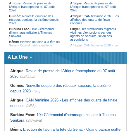
femmes pour accéder aux soins de
Afrique:
Revue de presse de
Afrique:
Revue de presse de
santé
l'Afrique francophone du 07 août
l'Afrique francophone du 07 août
2026
2026
Guinée:
Nouvelle coupure des
Afrique:
CAN féminine 2026 - Les
réseaux sociaux, la sixième depuis
affiches des quarts de finale
2023
connues
Burkina Faso:
10e Cérémonial
Libye:
Des travailleurs migrants
d'hommage militaire à Thomas
victimes d'extorsions par des
Sankara
agents de sécurité, selon des
associations
Bénin:
Election de talon a la tête du
Sénat - Quand patrice quitte le
Afrique:
CAN féminine 2026 - Les
pouvoir sans partir !
huit nations qualifiés pour les quarts
de finale
Cameroun:
Absence prolongée de
A La Une
Biya - Le fantôme d'Etoudi de
Afrique:
Promesse de la finale de la
nouveau invisible
Coupe du Monde 2030 au Maroc -
Infantino marquera-t-il le but de son
Nigeria:
Une interview télévisée du
maintien ?
Afrique:
Revue de presse de l'Afrique francophone du 07 août
cardinal d'Abuja provoque l'ire du
président Bola Tinubu
Afrique:
Partenariat Afrique-Monde
2026
(allAfrica)
arabe - Des mesures adoptées pour
Guinée:
Le président dissipe les
relancer la coopération
doutes concernant son état de
Guinée:
Nouvelle coupure des réseaux sociaux, la sixième
santé dans un message publié sur X
Tunisie:
Colisée d'El Jem - Concert
depuis 2023
(RFI)
de musique de films sous le signe
Afrique:
Etats généraux de
de Cinecittà et Hollywood
l'assurance pour tous - Le pacte de
Afrique:
CAN féminine 2026 - Les affiches des quarts de finale
rupture
Madagascar:
Afrobasket - U18 -
Les Ankoay veulent confirmer face
connues
(APS)
Sénégal:
Élections locales au pays
au Maroc
- Les retards du calendrier
alimentent les soupçons d'un report
Afrique du Nord:
Télécoms - Le
Burkina Faso:
10e Cérémonial d'hommage militaire à Thomas
Groupe Maroc Telecom annonce
Sankara
(Sidwaya)
une baisse de 40% de son résultat
net consolidé au premier semestre
2026
Bénin:
Election de talon a la tête du Sénat - Quand patrice quitte