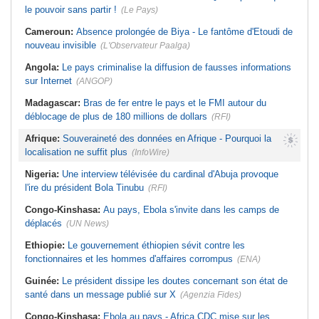
le pouvoir sans partir !
(Le Pays)
Cameroun:
Absence prolongée de Biya - Le fantôme d'Etoudi de
nouveau invisible
(L'Observateur Paalga)
Angola:
Le pays criminalise la diffusion de fausses informations
sur Internet
(ANGOP)
Madagascar:
Bras de fer entre le pays et le FMI autour du
déblocage de plus de 180 millions de dollars
(RFI)
Afrique:
Souveraineté des données en Afrique - Pourquoi la
localisation ne suffit plus
(InfoWire)
Nigeria:
Une interview télévisée du cardinal d'Abuja provoque
l'ire du président Bola Tinubu
(RFI)
Congo-Kinshasa:
Au pays, Ebola s'invite dans les camps de
déplacés
(UN News)
Ethiopie:
Le gouvernement éthiopien sévit contre les
fonctionnaires et les hommes d'affaires corrompus
(ENA)
Guinée:
Le président dissipe les doutes concernant son état de
santé dans un message publié sur X
(Agenzia Fides)
Congo-Kinshasa:
Ebola au pays - Africa CDC mise sur les