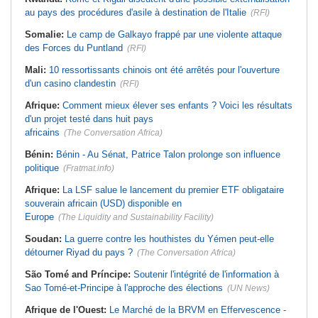
au pays des procédures d'asile à destination de l'Italie
(RFI)
Somalie:
Le camp de Galkayo frappé par une violente attaque
des Forces du Puntland
(RFI)
Mali:
10 ressortissants chinois ont été arrêtés pour l'ouverture
d'un casino clandestin
(RFI)
Afrique:
Comment mieux élever ses enfants ? Voici les résultats
d'un projet testé dans huit pays
africains
(The Conversation Africa)
Bénin:
Bénin - Au Sénat, Patrice Talon prolonge son influence
politique
(Fratmat.info)
Afrique:
La LSF salue le lancement du premier ETF obligataire
souverain africain (USD) disponible en
Europe
(The Liquidity and Sustainability Facility)
Soudan:
La guerre contre les houthistes du Yémen peut-elle
détourner Riyad du pays ?
(The Conversation Africa)
São Tomé and Príncipe:
Soutenir l'intégrité de l'information à
Sao Tomé-et-Principe à l'approche des élections
(UN News)
Afrique de l'Ouest:
Le Marché de la BRVM en Effervescence -