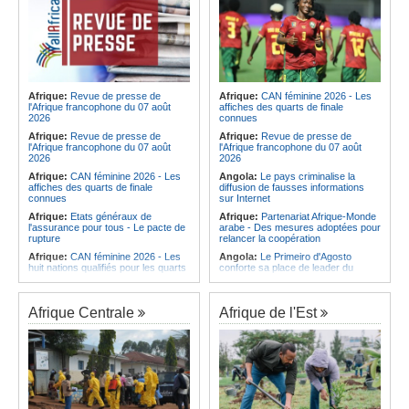
Afrique:
Revue de presse de
Afrique:
CAN féminine 2026 - Les
l'Afrique francophone du 07 août
affiches des quarts de finale
2026
connues
Afrique:
Revue de presse de
Afrique:
Revue de presse de
l'Afrique francophone du 07 août
l'Afrique francophone du 07 août
2026
2026
Afrique:
CAN féminine 2026 - Les
Angola:
Le pays criminalise la
affiches des quarts de finale
diffusion de fausses informations
connues
sur Internet
Afrique:
Etats généraux de
Afrique:
Partenariat Afrique-Monde
l'assurance pour tous - Le pacte de
arabe - Des mesures adoptées pour
rupture
relancer la coopération
Afrique:
CAN féminine 2026 - Les
Angola:
Le Primeiro d'Agosto
huit nations qualifiés pour les quarts
conforte sa place de leader du
de finale
Championnat national féminin
Afrique:
Comment mieux élever
Angola:
Le ministre des
ses enfants ? Voici les résultats d'un
Ressources minérales reconnaît
Afrique Centrale
Afrique de l'Est
projet testé dans huit pays africains
une pénurie de carburants au pays
Afrique:
La LSF salue le lancement
Angola:
Boxe - Elder Liduema se
du premier ETF obligataire
qualifie pour les quarts de finale
souverain africain (USD) disponible
Angola:
Handball - Le pays s'incline
en Europe
face à la Guinée dans les matches
Afrique:
Promesse de la finale de la
de classement
Coupe du Monde 2030 au Maroc -
Angola:
Football - L'Interclube