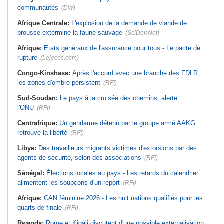
communautés
(DW)
Afrique Centrale:
L'explosion de la demande de viande de
brousse extermine la faune sauvage
(SciDev.Net)
Afrique:
Etats généraux de l'assurance pour tous - Le pacte de
rupture
(Lejecos.com)
Congo-Kinshasa:
Après l'accord avec une branche des FDLR,
les zones d'ombre persistent
(RFI)
Sud-Soudan:
Le pays à la croisée des chemins, alerte
l'ONU
(RFI)
Centrafrique:
Un gendarme détenu par le groupe armé AAKG
retrouve la liberté
(RFI)
Libye:
Des travailleurs migrants victimes d'extorsions par des
agents de sécurité, selon des associations
(RFI)
Sénégal:
Élections locales au pays - Les retards du calendrier
alimentent les soupçons d'un report
(RFI)
Afrique:
CAN féminine 2026 - Les huit nations qualifiés pour les
quarts de finale
(RFI)
Rwanda:
Rome et Kigali discutent d'une possible externalisation