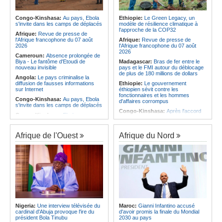
Infantino marquera-t-il le but de son
corrige le Kabuscorp en match de
maintien ?
préparation
Afrique:
Partenariat Afrique-Monde
Congo-Kinshasa:
Au pays, Ebola
Ethiopie:
Le Green Legacy, un
Angola:
Des experts prélèvent des
arabe - Des mesures adoptées pour
s'invite dans les camps de déplacés
modèle de résilience climatique à
échantillons pour identifier les
relancer la coopération
l'approche de la COP32
victimes de l'accident de Cuanza-
Afrique:
Revue de presse de
Afrique:
Enjeux sur l'eau potable en
Sul
l'Afrique francophone du 07 août
Afrique:
Revue de presse de
Afrique - Le Prof Jacques Djoli
2026
l'Afrique francophone du 07 août
préconise un changement de vision
2026
Cameroun:
Absence prolongée de
Biya - Le fantôme d'Etoudi de
Madagascar:
Bras de fer entre le
nouveau invisible
pays et le FMI autour du déblocage
de plus de 180 millions de dollars
Angola:
Le pays criminalise la
diffusion de fausses informations
Ethiopie:
Le gouvernement
sur Internet
éthiopien sévit contre les
fonctionnaires et les hommes
Congo-Kinshasa:
Au pays, Ebola
d'affaires corrompus
s'invite dans les camps de déplacés
Congo-Kinshasa:
Après l'accord
Congo-Kinshasa:
Ebola au pays -
avec une branche des FDLR, les
Africa CDC mise sur les
zones d'ombre persistent
communautés
Sud-Soudan:
Le pays à la croisée
Afrique de l'Ouest
Afrique du Nord
Afrique Centrale:
L'explosion de la
des chemins, alerte l'ONU
demande de viande de brousse
extermine la faune sauvage
Rwanda:
Rome et Kigali discutent
d'une possible externalisation au
Congo-Kinshasa:
Après l'accord
pays des procédures d'asile à
avec une branche des FDLR, les
destination de l'Italie
zones d'ombre persistent
Somalie:
Le camp de Galkayo
Centrafrique:
Un gendarme détenu
frappé par une violente attaque des
par le groupe armé AAKG retrouve
Forces du Puntland
la liberté
Soudan:
La guerre contre les
Rwanda:
Rome et Kigali discutent
houthistes du Yémen peut-elle
Nigeria:
Une interview télévisée du
Maroc:
Gianni Infantino accusé
d'une possible externalisation au
détourner Riyad du pays ?
cardinal d'Abuja provoque l'ire du
d'avoir promis la finale du Mondial
pays des procédures d'asile à
président Bola Tinubu
2030 au pays
destination de l'Italie
Sud-Soudan:
Le long voyage des