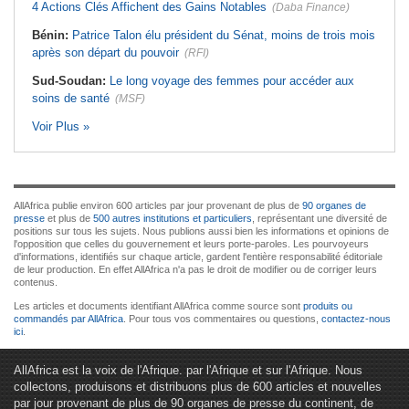
4 Actions Clés Affichent des Gains Notables
(Daba Finance)
Bénin:
Patrice Talon élu président du Sénat, moins de trois mois
après son départ du pouvoir
(RFI)
Sud-Soudan:
Le long voyage des femmes pour accéder aux
soins de santé
(MSF)
Voir Plus »
AllAfrica publie environ 600 articles par jour provenant de plus de
90 organes de
presse
et plus de
500 autres institutions et particuliers
, représentant une diversité de
positions sur tous les sujets. Nous publions aussi bien les informations et opinions de
l'opposition que celles du gouvernement et leurs porte-paroles. Les pourvoyeurs
d'informations, identifiés sur chaque article, gardent l'entière responsabilité éditoriale
de leur production. En effet AllAfrica n'a pas le droit de modifier ou de corriger leurs
contenus.
Les articles et documents identifiant AllAfrica comme source sont
produits ou
commandés par AllAfrica
. Pour tous vos commentaires ou questions,
contactez-nous
ici
.
AllAfrica est la voix de l'Afrique. par l'Afrique et sur l'Afrique. Nous
collectons, produisons et distribuons plus de 600 articles et nouvelles
par jour provenant de plus de 90 organes de presse du continent, de