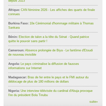
depuis 2023
Afrique:
CAN féminine 2026 - Les affiches des quarts de finale
connues
Burkina Faso:
10e Cérémonial d'hommage militaire à Thomas
Sankara
Bénin:
Election de talon a la tête du Sénat - Quand patrice
quitte le pouvoir sans partir !
Cameroun:
Absence prolongée de Biya - Le fantôme d'Etoudi
de nouveau invisible
Angola:
Le pays criminalise la diffusion de fausses
informations sur Internet
Madagascar:
Bras de fer entre le pays et le FMI autour du
déblocage de plus de 180 millions de dollars
Nigeria:
Une interview télévisée du cardinal d'Abuja provoque
l'ire du président Bola Tinubu
suite
»