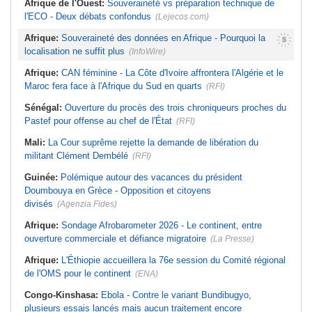
Afrique de l'Ouest:
Souveraineté vs préparation technique de
l'ECO - Deux débats confondus
(Lejecos.com)
Afrique:
Souveraineté des données en Afrique - Pourquoi la
localisation ne suffit plus
(InfoWire)
Afrique:
CAN féminine - La Côte d'Ivoire affrontera l'Algérie et le
Maroc fera face à l'Afrique du Sud en quarts
(RFI)
Sénégal:
Ouverture du procès des trois chroniqueurs proches du
Pastef pour offense au chef de l'État
(RFI)
Mali:
La Cour suprême rejette la demande de libération du
militant Clément Dembélé
(RFI)
Guinée:
Polémique autour des vacances du président
Doumbouya en Grèce - Opposition et citoyens
divisés
(Agenzia Fides)
Afrique:
Sondage Afrobarometer 2026 - Le continent, entre
ouverture commerciale et défiance migratoire
(La Presse)
Afrique:
L'Éthiopie accueillera la 76e session du Comité régional
de l'OMS pour le continent
(ENA)
Congo-Kinshasa:
Ebola - Contre le variant Bundibugyo,
plusieurs essais lancés mais aucun traitement encore