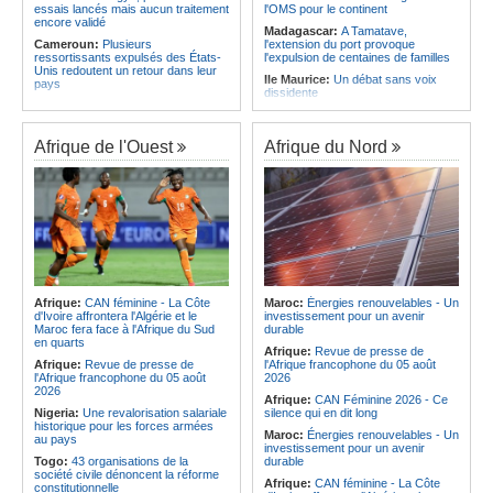
essais lancés mais aucun traitement
l'OMS pour le continent
encore validé
Madagascar:
A Tamatave,
Cameroun:
Plusieurs
l'extension du port provoque
ressortissants expulsés des États-
l'expulsion de centaines de familles
Unis redoutent un retour dans leur
Ile Maurice:
Un débat sans voix
pays
dissidente
Congo-Kinshasa:
Un bateau avec
Ile Maurice:
Révision des frais de la
une suspicion d'Ebola intercepté
FSC - La crainte d'un coup de froid
avant son arrivée à Kinshasa
sur la compétitivité
Afrique de l'Ouest
Afrique du Nord
Cameroun:
Une campagne de
Ile Maurice:
Fayzal Ally Beegun
sensibilisation menée dans les
dénonce des interpellations «sans
aéroports contre le trafic d'espèces
dignité»
protégées
Ile Maurice:
Migration - Le pays
Congo-Kinshasa:
« L'épidémie
face au défi de la main-d'oeuvre de
d'Ebola ne montre aucun signe de
demain
ralentissement »
Ile Maurice:
Plus d'émissions,
Centrafrique:
Reprise des
moins d'eau, toujours accro aux
audiences criminelles après
fossiles - Le bilan climatique dans le
plusieurs mois de retard
rouge
Afrique:
CAN féminine - La Côte
Maroc:
Énergies renouvelables - Un
Congo-Kinshasa:
Où en est le
d'Ivoire affrontera l'Algérie et le
investissement pour un avenir
Ile Maurice:
Le pays et l'Arabie
projet d'échange de prisonniers
Maroc fera face à l'Afrique du Sud
durable
saoudite renforcent leur coopération
entre Kinshasa et l'AFC/M23?
en quarts
Afrique:
Revue de presse de
Centrafrique:
Incident au pays -
Afrique:
Revue de presse de
l'Afrique francophone du 05 août
Les FACA récupèrent des armes
l'Afrique francophone du 05 août
2026
2026
Afrique:
CAN Féminine 2026 - Ce
Nigeria:
Une revalorisation salariale
silence qui en dit long
historique pour les forces armées
Maroc:
Énergies renouvelables - Un
au pays
investissement pour un avenir
Togo:
43 organisations de la
durable
société civile dénoncent la réforme
Afrique:
CAN féminine - La Côte
constitutionnelle