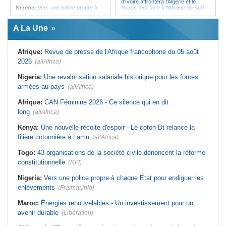
d'Ivoire affrontera l'Algérie et le
Nigeria:
Vers une police propre à
Maroc fera face à l'Afrique du Sud
chaque État pour endiguer les
en quarts
enlèvements
Afrique:
Sondage Afrobarometer
A La Une
Afrique de l'Ouest:
Souveraineté
2026 - Le continent, entre ouverture
vs préparation technique de l'ECO -
commerciale et défiance migratoire
Deux débats confondus
Tunisie:
La pollution industrielle
Afrique:
Revue de presse de l'Afrique francophone du 05 août
Afrique:
CAN féminine - La Côte
endémique à Radès oblige le
d'Ivoire affrontera l'Algérie et le
président à monter au créneau
2026
(allAfrica)
Maroc fera face à l'Afrique du Sud
Maroc:
Ceuta - Le pays assure
en quarts
avoir prévenu l'Espagne des risques
Nigeria:
Une revalorisation salariale historique pour les forces
Sénégal:
Ouverture du procès des
avant la crise migratoire
armées au pays
trois chroniqueurs proches du
(allAfrica)
Tunisie:
Vers un renforcement
Pastef pour offense au chef de l'État
stratégique du partenariat
Afrique:
CAN Féminine 2026 - Ce silence qui en dit
Mali:
La Cour suprême rejette la
économique et diplomatique
demande de libération du militant
long
(allAfrica)
Tunisie:
Marché parallèle - Plus de
Clément Dembélé
32 000 fournitures scolaires saisies
Guinée:
Polémique autour des
au premier semestre
Kenya:
Une nouvelle récolte d'espoir - Le coton Bt relance la
vacances du président Doumbouya
filière cotonnière à Lamu
en Grèce - Opposition et citoyens
(allAfrica)
divisés
Togo:
43 organisations de la société civile dénoncent la réforme
constitutionnelle
(RFI)
Nigeria:
Vers une police propre à chaque État pour endiguer les
enlèvements
(Fratmat.info)
Maroc:
Énergies renouvelables - Un investissement pour un
avenir durable
(Libération)