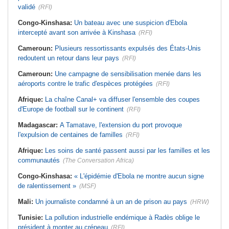
validé
(RFI)
Congo-Kinshasa:
Un bateau avec une suspicion d'Ebola
intercepté avant son arrivée à Kinshasa
(RFI)
Cameroun:
Plusieurs ressortissants expulsés des États-Unis
redoutent un retour dans leur pays
(RFI)
Cameroun:
Une campagne de sensibilisation menée dans les
aéroports contre le trafic d'espèces protégées
(RFI)
Afrique:
La chaîne Canal+ va diffuser l'ensemble des coupes
d'Europe de football sur le continent
(RFI)
Madagascar:
A Tamatave, l'extension du port provoque
l'expulsion de centaines de familles
(RFI)
Afrique:
Les soins de santé passent aussi par les familles et les
communautés
(The Conversation Africa)
Congo-Kinshasa:
« L'épidémie d'Ebola ne montre aucun signe
de ralentissement »
(MSF)
Mali:
Un journaliste condamné à un an de prison au pays
(HRW)
Tunisie:
La pollution industrielle endémique à Radès oblige le
président à monter au créneau
(RFI)