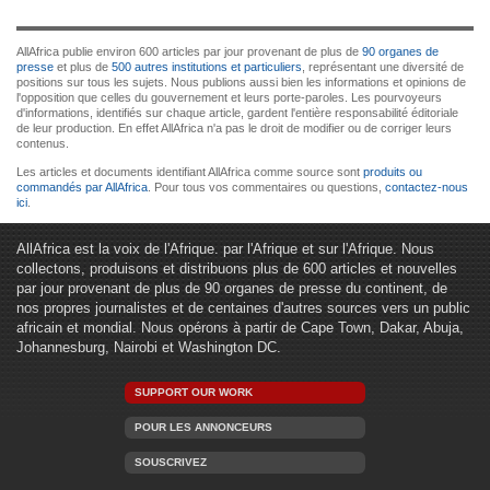
AllAfrica publie environ 600 articles par jour provenant de plus de
90 organes de
presse
et plus de
500 autres institutions et particuliers
, représentant une diversité de
positions sur tous les sujets. Nous publions aussi bien les informations et opinions de
l'opposition que celles du gouvernement et leurs porte-paroles. Les pourvoyeurs
d'informations, identifiés sur chaque article, gardent l'entière responsabilité éditoriale
de leur production. En effet AllAfrica n'a pas le droit de modifier ou de corriger leurs
contenus.
Les articles et documents identifiant AllAfrica comme source sont
produits ou
commandés par AllAfrica
. Pour tous vos commentaires ou questions,
contactez-nous
ici
.
AllAfrica est la voix de l'Afrique. par l'Afrique et sur l'Afrique. Nous
collectons, produisons et distribuons plus de 600 articles et nouvelles
par jour provenant de plus de 90 organes de presse du continent, de
nos propres journalistes et de centaines d'autres sources vers un public
africain et mondial. Nous opérons à partir de Cape Town, Dakar, Abuja,
Johannesburg, Nairobi et Washington DC.
SUPPORT OUR WORK
POUR LES ANNONCEURS
SOUSCRIVEZ