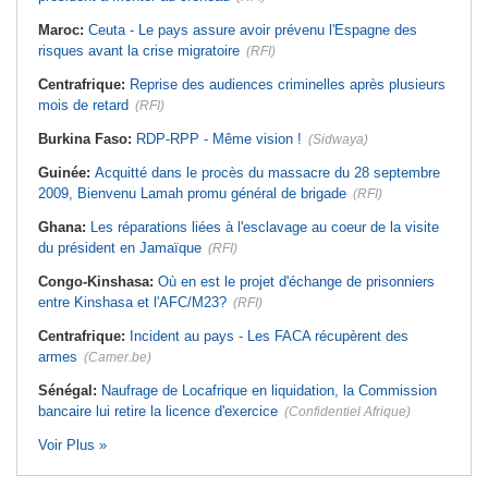
Maroc:
Ceuta - Le pays assure avoir prévenu l'Espagne des
risques avant la crise migratoire
(RFI)
Centrafrique:
Reprise des audiences criminelles après plusieurs
mois de retard
(RFI)
Burkina Faso:
RDP-RPP - Même vision !
(Sidwaya)
Guinée:
Acquitté dans le procès du massacre du 28 septembre
2009, Bienvenu Lamah promu général de brigade
(RFI)
Ghana:
Les réparations liées à l'esclavage au coeur de la visite
du président en Jamaïque
(RFI)
Congo-Kinshasa:
Où en est le projet d'échange de prisonniers
entre Kinshasa et l'AFC/M23?
(RFI)
Centrafrique:
Incident au pays - Les FACA récupèrent des
armes
(Camer.be)
Sénégal:
Naufrage de Locafrique en liquidation, la Commission
bancaire lui retire la licence d'exercice
(Confidentiel Afrique)
Voir Plus »