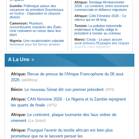
Afrique:
Sondage Afrobarometer
Centrafrique:
Incident au pays -
Guinée:
Polémique autour des
2026 - Le continent, entre ouverture
Les FACA récupèrent des armes
vacances du président Doumbouya
commerciale et défiance migratoire
en Grèce - Opposition et citoyens
Afrique:
CAN Féminine 2026 - Ce
divisés
silence qui en dit long
Cameroun:
Plusieurs
Tunisie:
La pollution industrielle
ressortissants expulsés des États-
endémique à Radès oblige le
Unis redoutent un retour dans leur
président à monter au créneau
pays
Maroc:
Ceuta - Le pays assure
Nigeria:
Une revalorisation salariale
avoir prévenu l'Espagne des risques
historique pour les forces armées
avant la crise migratoire
au pays
Afrique:
CAN féminine - La Côte
Cameroun:
Une campagne de
d'Ivoire affrontera l'Algérie et le
sensibilisation menée dans les
A La Une
Maroc fera face à l'Afrique du Sud
aéroports contre le trafic d'espèces
en quarts
protégées
Maroc:
Énergies renouvelables - Un
Mali:
Un journaliste condamné à un
Afrique:
Revue de presse de l'Afrique Francophone du 06 aout
investissement pour un avenir
an de prison au pays
durable
2026
(allAfrica)
Afrique:
CAN féminine - La Côte
Afrique:
Revue de presse de
d'Ivoire affrontera l'Algérie et le
l'Afrique francophone du 05 août
Maroc fera face à l'Afrique du Sud
Bénin:
Le nouveau Sénat élit son premier président
(RFI)
2026
en quarts
Tunisie:
Vers un renforcement
Afrique:
CAN féminine 2026 - Le Nigeria et la Zambie rejoignent
Burkina Faso:
RDP-RPP - Même
stratégique du partenariat
vision !
les quarts de finale
(APS)
économique et diplomatique
Guinée:
Acquitté dans le procès du
Tunisie:
Marché parallèle - Plus de
massacre du 28 septembre 2009,
Afrique:
Le continent, plaque tournante des faux ordres de
32 000 fournitures scolaires saisies
Bienvenu Lamah promu général de
au premier semestre
brigade
virement
(Le Soleil)
Ghana:
Les réparations liées à
Afrique:
Pourquoi l'avenir du textile africain est bien plus
l'esclavage au coeur de la visite du
président en Jamaïque
prometteur que ne le laissent penser les