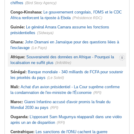
chiffres
(Bird Story Agency)
Congo-Kinshasa:
Le gouvernement congolais, l'OMS et le CDC
Africa renforcent la riposte à Ebola
(Présidence RDC)
Guinée:
Le général Amara Camara assume les fonctions
présidentielles
(Sidwaya)
Ghana:
John Dramani en Jamaïque pour des questions liées à
l'esclavage
(Le Pays)
Afrique:
Souveraineté des données en Afrique - Pourquoi la
localisation ne suffit plus
(InfoWire)
Sénégal:
Banque mondiale - 340 milliards de FCFA pour soutenir
les priorités du pays
(Le Soleil)
Mali:
Achat d'un avion présidentiel - La Cour suprême confirme
la condamnation de l'ex-ministre de l'Économie
(RFI)
Maroc:
Gianni Infantino accusé d'avoir promis la finale du
Mondial 2030 au pays
(RFI)
Ouganda:
L'opposant Sam Mugumya réapparaît dans une vidéo
après un an de disparition
(RFI)
Centrafrique:
Les sanctions de l'ONU cachent la guerre