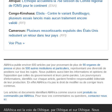
Afrique:
L'Éthiopie accueillera la 76e session du Comité régional
de l'OMS pour le continent
(ENA)
Congo-Kinshasa:
Ebola - Contre le variant Bundibugyo,
plusieurs essais lancés mais aucun traitement encore
validé
(RFI)
Cameroun:
Plusieurs ressortissants expulsés des États-Unis
redoutent un retour dans leur pays
(RFI)
Voir Plus »
AllAfrica publie environ 600 articles par jour provenant de plus de
90 organes de
presse
et plus de
500 autres institutions et particuliers
, représentant une diversité de
positions sur tous les sujets. Nous publions aussi bien les informations et opinions de
l'opposition que celles du gouvernement et leurs porte-paroles. Les pourvoyeurs
d'informations, identifiés sur chaque article, gardent l'entière responsabilité éditoriale
de leur production. En effet AllAfrica n'a pas le droit de modifier ou de corriger leurs
contenus.
Les articles et documents identifiant AllAfrica comme source sont
produits ou
commandés par AllAfrica
. Pour tous vos commentaires ou questions,
contactez-nous
ici
.
AllAfrica est la voix de l'Afrique. par l'Afrique et sur l'Afrique. Nous