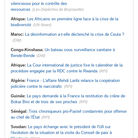
silencieuse pour le contrôle des
ressources
(Les Dépêches de Brazzaville)
Afrique:
Les Africains en première ligne face à la crise de la
biodiversité
(UN News)
Maroc:
La désinformation a-t-elle déclenché la crise de Ceuta ?
(DW)
Congo-Kinshasa:
Un bateau sous surveillance sanitaire à
Bende-Bende
(DW)
Afrique:
La Cour international de justice fixe le calendrier de la
procédure engagée par la RDC contre le Rwanda
(RFI)
Algérie:
France - L'affaire Mehdi Laribi relance la coopération
policière contre le narcotrafic
(RFI)
Guinée:
Le pays demande à la France la restitution du crâne de
Bokar Biro et de trois de ses proches
(RFI)
Sénégal:
Trois chroniqueurs pro-Pastef condamnés pour offense
au chef de l'État
(RFI)
Soudan:
Le pays échange avec le président de l'UA sur
l'évolution de la situation et la visite du Conseil de paix à