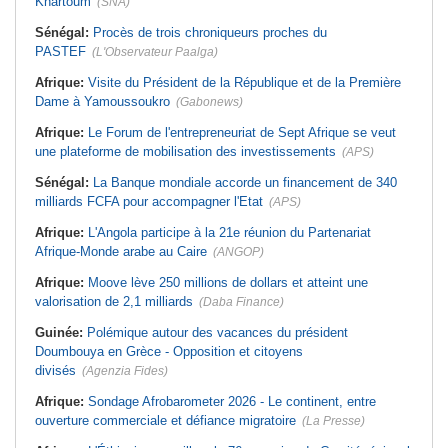
Khartoum
(SNA)
Sénégal:
Procès de trois chroniqueurs proches du
PASTEF
(L'Observateur Paalga)
Afrique:
Visite du Président de la République et de la Première
Dame à Yamoussoukro
(Gabonews)
Afrique:
Le Forum de l'entrepreneuriat de Sept Afrique se veut
une plateforme de mobilisation des investissements
(APS)
Sénégal:
La Banque mondiale accorde un financement de 340
milliards FCFA pour accompagner l'Etat
(APS)
Afrique:
L'Angola participe à la 21e réunion du Partenariat
Afrique-Monde arabe au Caire
(ANGOP)
Afrique:
Moove lève 250 millions de dollars et atteint une
valorisation de 2,1 milliards
(Daba Finance)
Guinée:
Polémique autour des vacances du président
Doumbouya en Grèce - Opposition et citoyens
divisés
(Agenzia Fides)
Afrique:
Sondage Afrobarometer 2026 - Le continent, entre
ouverture commerciale et défiance migratoire
(La Presse)