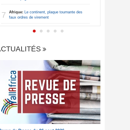
Nigeria:
7
de lever 5
Afrique:
Le continent, plaque tournante des
7
introduct
faux ordres de virement
ACTUALITÉS