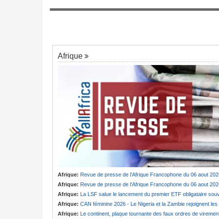
mis avec la FEC
Tunisie:
Au pays - 6 morts et 18 blessés
rs congolais
7
un grave accident de la route
Afrique
Afrique:
Revue de presse de l'Afrique Francophone du 06 aout 202
Afrique:
Revue de presse de l'Afrique Francophone du 06 aout 202
Afrique:
La LSF salue le lancement du premier ETF obligataire souverain africain (USD) disponible en Europ
Afrique:
CAN féminine 2026 - Le Nigeria et la Zambie rejoignent les quarts de finale
Afrique:
Le continent, plaque tournante des faux ordres de viremen