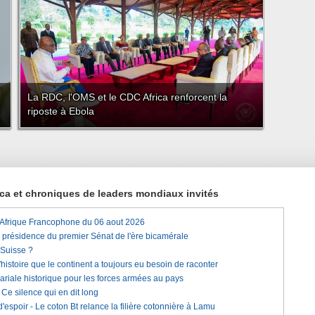
La RDC, l'OMS et le CDC Africa renforcent la
riposte à Ebola
rica et chroniques de leaders mondiaux invités
'Afrique Francophone du 06 aout 2026
a présidence du premier Sénat de l'ère bicamérale
 Suisse ?
histoire que le continent a toujours eu besoin de raconter
lariale historique pour les forces armées au pays
e silence qui en dit long
'espoir - Le coton Bt relance la filière cotonnière à Lamu