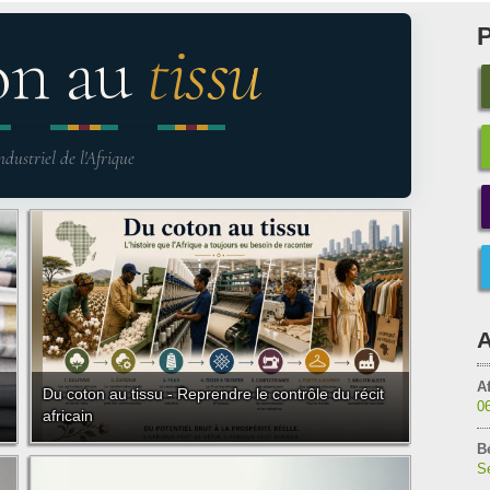
on au
tissu
ndustriel de l'Afrique
A
Af
Du coton au tissu - Reprendre le contrôle du récit
0
africain
B
Sé