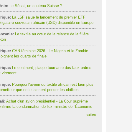
énin:
Le Sénat, un couteau Suisse ?
rique:
La LSF salue le lancement du premier ETF
ligataire souverain africain (USD) disponible en Europe
anzanie:
Le textile au cœur de la relance de la filière
oton
rique:
CAN féminine 2026 - Le Nigeria et la Zambie
joignent les quarts de finale
rique:
Le continent, plaque tournante des faux ordres
 virement
rique:
Pourquoi l'avenir du textile africain est bien plus
ometteur que ne le laissent penser les chiffres
li:
Achat d'un avion présidentiel - La Cour suprême
nfirme la condamnation de l'ex-ministre de l'Économie
suite
»