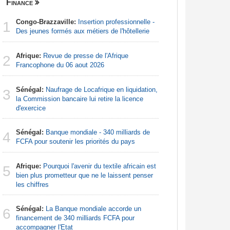
Finance
Nigeria
Congo-Brazzaville:
Insertion professionnelle -
Afrique:
1
1
Des jeunes formés aux métiers de l'hôtellerie
Francoph
Afrique:
Revue de presse de l'Afrique
Afrique:
2
2
Francophone du 06 aout 2026
Zambie rej
Sénégal:
Naufrage de Locafrique en liquidation,
Afrique:
3
3
la Commission bancaire lui retire la licence
francopho
d'exercice
Nigeria:
4
Sénégal:
Banque mondiale - 340 milliards de
augmentat
4
FCFA pour soutenir les priorités du pays
Nigeria:
5
Afrique:
Pourquoi l'avenir du textile africain est
tensions 
5
bien plus prometteur que ne le laissent penser
déclarati
les chiffres
Nigeria:
6
Sénégal:
La Banque mondiale accorde un
pour les 
6
financement de 340 milliards FCFA pour
accompagner l'Etat