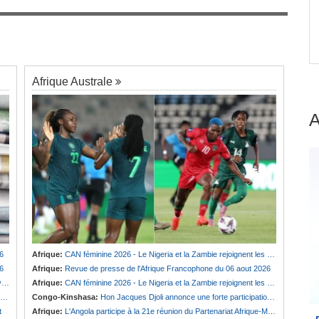
Guinée:
Polémique autour des vacances du
7
président Doumbouya en Grèce - Opposition et
 dans
citoyens divisés
Afrique Australe
6
Afrique:
CAN féminine 2026 - Le Nigeria et la Zambie rejoignent les quarts de finale
6
Afrique:
Revue de presse de l'Afrique Francophone du 06 aout 2026
e
Afrique:
CAN féminine 2026 - Le Nigeria et la Zambie rejoignent les quarts de finale
Congo-Kinshasa:
Hon Jacques Djoli annonce une forte participation du pays à la Conférence des présidents de parlements à Midrand
t
Afrique:
L'Angola participe à la 21e réunion du Partenariat Afrique-Monde arabe au Caire