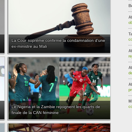
B
Af
ob
T
c
La Cour suprême confirme la condamnation d'une
ex-ministre au Mali
Af
re
Af
de
Af
pr
Ma
Le Nigeria et la Zambie rejoignent les quarts de
co
finale de la CAN féminine