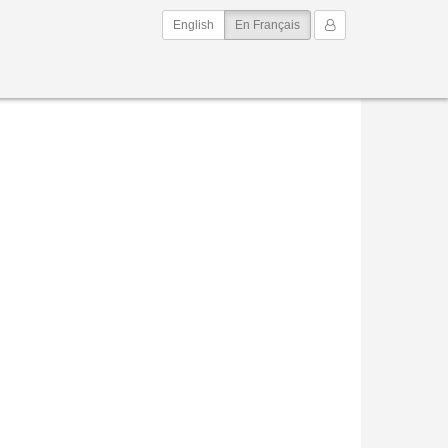
(current)
Mon Compte
English
En Français