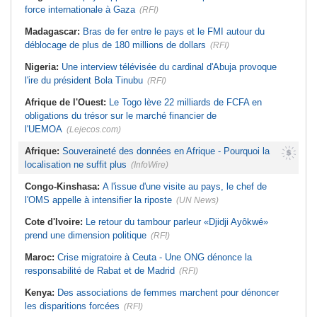
force internationale à Gaza
(RFI)
Madagascar:
Bras de fer entre le pays et le FMI autour du
déblocage de plus de 180 millions de dollars
(RFI)
Nigeria:
Une interview télévisée du cardinal d'Abuja provoque
l'ire du président Bola Tinubu
(RFI)
Afrique de l'Ouest:
Le Togo lève 22 milliards de FCFA en
obligations du trésor sur le marché financier de
l'UEMOA
(Lejecos.com)
Afrique:
Souveraineté des données en Afrique - Pourquoi la
localisation ne suffit plus
(InfoWire)
Congo-Kinshasa:
A l'issue d'une visite au pays, le chef de
l'OMS appelle à intensifier la riposte
(UN News)
Cote d'Ivoire:
Le retour du tambour parleur «Djidji Ayôkwé»
prend une dimension politique
(RFI)
Maroc:
Crise migratoire à Ceuta - Une ONG dénonce la
responsabilité de Rabat et de Madrid
(RFI)
Kenya:
Des associations de femmes marchent pour dénoncer
les disparitions forcées
(RFI)