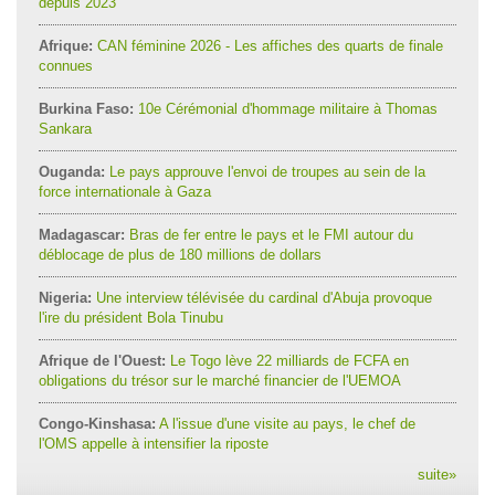
depuis 2023
Afrique:
CAN féminine 2026 - Les affiches des quarts de finale
connues
Burkina Faso:
10e Cérémonial d'hommage militaire à Thomas
Sankara
Ouganda:
Le pays approuve l'envoi de troupes au sein de la
force internationale à Gaza
Madagascar:
Bras de fer entre le pays et le FMI autour du
déblocage de plus de 180 millions de dollars
Nigeria:
Une interview télévisée du cardinal d'Abuja provoque
l'ire du président Bola Tinubu
Afrique de l'Ouest:
Le Togo lève 22 milliards de FCFA en
obligations du trésor sur le marché financier de l'UEMOA
Congo-Kinshasa:
A l'issue d'une visite au pays, le chef de
l'OMS appelle à intensifier la riposte
suite
»