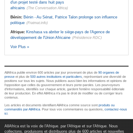
d'un projet testé dans huit pays
africains
(The Conversation Africa)
Bénin:
Bénin - Au Sénat, Patrice Talon prolonge son influence
politique
(Fratmat.info)
Afrique:
Kinshasa va abriter le siège-pays de l'Agence de
développement de l'Union Africaine
(Présidence RDC)
Voir Plus »
AllAfrica publie environ 600 articles par jour provenant de plus de
90 organes de
presse
et plus de
500 autres institutions et particuliers
, représentant une diversité de
positions sur tous les sujets. Nous publions aussi bien les informations et opinions de
l'opposition que celles du gouvernement et leurs porte-paroles. Les pourvoyeurs
d'informations, identifiés sur chaque article, gardent l'entière responsabilité éditoriale
de leur production. En effet AllAfrica n'a pas le droit de modifier ou de corriger leurs
contenus.
Les articles et documents identifiant AllAfrica comme source sont
produits ou
commandés par AllAfrica
. Pour tous vos commentaires ou questions,
contactez-nous
ici
.
AllAfrica est la voix de l'Afrique. par l'Afrique et sur l'Afrique. Nous
collectons, produisons et distribuons plus de 600 articles et nouvelles