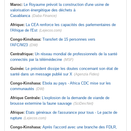
Maroc:
Le Royaume prévoit la construction d'une usine de
valorisation énergétique des déchets à
Casablanca
(Daba Finance)
Afrique:
La CEA renforce les capacités des parlementaires de
l'Afrique de l'Est
(Lejecos.com)
Congo-Kinshasa:
Transfert de 15 personnes vers
l'AFC/M23
(DW)
Centrafrique:
Un réseau mondial de professionnels de la santé
connectés par la télémédecine
(MSF)
Guinée:
Le président dissipe les doutes concernant son état de
santé dans un message publié sur X
(Agenzia Fides)
Congo-Kinshasa:
Ebola au pays - Africa CDC mise sur les
communautés
(DW)
Afrique Centrale:
L'explosion de la demande de viande de
brousse extermine la faune sauvage
(SciDev.Net)
Afrique:
Etats généraux de l'assurance pour tous - Le pacte de
rupture
(Lejecos.com)
Congo-Kinshasa:
Après l'accord avec une branche des FDLR,