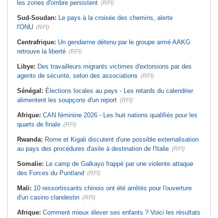
les zones d'ombre persistent
(RFI)
Sud-Soudan:
Le pays à la croisée des chemins, alerte
l'ONU
(RFI)
Centrafrique:
Un gendarme détenu par le groupe armé AAKG
retrouve la liberté
(RFI)
Libye:
Des travailleurs migrants victimes d'extorsions par des
agents de sécurité, selon des associations
(RFI)
Sénégal:
Élections locales au pays - Les retards du calendrier
alimentent les soupçons d'un report
(RFI)
Afrique:
CAN féminine 2026 - Les huit nations qualifiés pour les
quarts de finale
(RFI)
Rwanda:
Rome et Kigali discutent d'une possible externalisation
au pays des procédures d'asile à destination de l'Italie
(RFI)
Somalie:
Le camp de Galkayo frappé par une violente attaque
des Forces du Puntland
(RFI)
Mali:
10 ressortissants chinois ont été arrêtés pour l'ouverture
d'un casino clandestin
(RFI)
Afrique:
Comment mieux élever ses enfants ? Voici les résultats