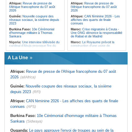
Forces du Puntland
Afrique:
Revue de presse de
Afrique:
Revue de presse de
l'Afrique francophone du 07 août
l'Afrique francophone du 07 août
2026
2026
Guinée:
Nouvelle coupure des
Afrique:
CAN féminine 2026 - Les
réseaux sociaux, la sixième depuis
affiches des quarts de finale
2023
connues
Burkina Faso:
10e Cérémonial
Maroc:
Crise migratoire à Ceuta -
d'hommage militaire à Thomas
Une ONG dénonce la responsabilité
Sankara
de Rabat et de Madrid
Nigeria:
Une interview télévisée du
Maroc:
Le Royaume prévoit la
cardinal d'Abuja provoque l'ire du
construction d'une usine de
président Bola Tinubu
valorisation énergétique des
déchets à Casablanca
Afrique de l'Ouest:
Le Togo lève
A La Une
22 milliards de FCFA en obligations
Libye:
Des travailleurs migrants
du trésor sur le marché financier de
victimes d'extorsions par des
l'UEMOA
agents de sécurité, selon des
associations
Afrique:
Revue de presse de l'Afrique francophone du 07 août
Cote d'Ivoire:
Le retour du tambour
parleur «Djidji Ayôkwé» prend une
Afrique:
CAN féminine 2026 - Les
2026
(allAfrica)
dimension politique
huit nations qualifiés pour les quarts
de finale
Guinée:
Le président dissipe les
Guinée:
Nouvelle coupure des réseaux sociaux, la sixième
doutes concernant son état de
Afrique:
Afrobasket féminin U18 -
depuis 2023
santé dans un message publié sur X
(RFI)
Les Lioncelles du Sénégal battues
par la Tunisie (43-44)
Afrique:
Etats généraux de
Afrique:
CAN féminine 2026 - Les affiches des quarts de finale
l'assurance pour tous - Le pacte de
Algérie:
Le président de la
rupture
République présente ses
connues
(APS)
condoléances
Sénégal:
Élections locales au pays
- Les retards du calendrier
Tunisie:
Le baryton italien Gianni
Burkina Faso:
10e Cérémonial d'hommage militaire à Thomas
alimentent les soupçons d'un report
Bruschi à El Jem - « Ce théâtre
Sankara
(Sidwaya)
rappelle une fraternité culturelle en
Méditerranée »
Ouganda:
Le pays approuve l'envoi de troupes au sein de la