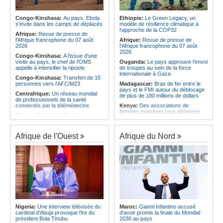
Afrique:
La LSF salue le lancement
Angola:
L'Assemblée nationale
du premier ETF obligataire
approuve le rapport sur la
souverain africain (USD) disponible
désignation des membres des
Congo-Kinshasa:
Au pays, Ebola
Ethiopie:
Le Green Legacy, un
en Europe
commissions électorales
s'invite dans les camps de déplacés
modèle de résilience climatique à
l'approche de la COP32
Afrique:
Les joueurs africains et de
Angola:
Le pétrole brut Brent
Afrique:
Revue de presse de
la diaspora dominent la coupe du
s'échange à 79,21 $US
l'Afrique francophone du 07 août
Afrique:
Revue de presse de
monde
2026
l'Afrique francophone du 07 août
2026
Congo-Kinshasa:
A l'issue d'une
visite au pays, le chef de l'OMS
Ouganda:
Le pays approuve l'envoi
appelle à intensifier la riposte
de troupes au sein de la force
internationale à Gaza
Congo-Kinshasa:
Transfert de 15
personnes vers l'AFC/M23
Madagascar:
Bras de fer entre le
pays et le FMI autour du déblocage
Centrafrique:
Un réseau mondial
de plus de 180 millions de dollars
de professionnels de la santé
connectés par la télémédecine
Kenya:
Des associations de
femmes marchent pour dénoncer
Congo-Kinshasa:
Ebola au pays -
les disparitions forcées
Africa CDC mise sur les
communautés
Afrique:
La CEA renforce les
capacités des parlementaires de
Afrique de l'Ouest
Afrique du Nord
Afrique Centrale:
L'explosion de la
l'Afrique de l'Est
demande de viande de brousse
extermine la faune sauvage
Congo-Kinshasa:
Après l'accord
avec une branche des FDLR, les
Congo-Kinshasa:
Après l'accord
zones d'ombre persistent
avec une branche des FDLR, les
zones d'ombre persistent
Sud-Soudan:
Le pays à la croisée
des chemins, alerte l'ONU
Centrafrique:
Un gendarme détenu
par le groupe armé AAKG retrouve
Rwanda:
Rome et Kigali discutent
la liberté
d'une possible externalisation au
pays des procédures d'asile à
Rwanda:
Rome et Kigali discutent
destination de l'Italie
Nigeria:
Une interview télévisée du
Maroc:
Gianni Infantino accusé
d'une possible externalisation au
cardinal d'Abuja provoque l'ire du
d'avoir promis la finale du Mondial
pays des procédures d'asile à
Somalie:
Le camp de Galkayo
président Bola Tinubu
2030 au pays
destination de l'Italie
frappé par une violente attaque des