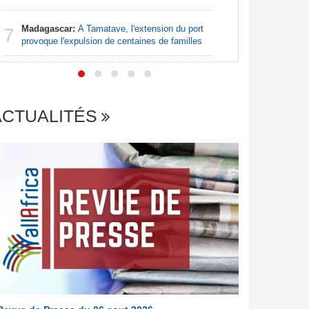
7
- Une lueu
communau
Madagascar:
A Tamatave, l'extension du port
7
provoque l'expulsion de centaines de familles
ACTUALITÉS