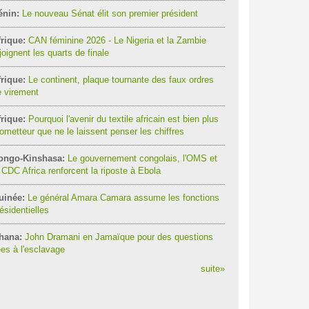
énin:
Le nouveau Sénat élit son premier président
rique:
CAN féminine 2026 - Le Nigeria et la Zambie
joignent les quarts de finale
rique:
Le continent, plaque tournante des faux ordres
 virement
rique:
Pourquoi l'avenir du textile africain est bien plus
ometteur que ne le laissent penser les chiffres
ongo-Kinshasa:
Le gouvernement congolais, l'OMS et
 CDC Africa renforcent la riposte à Ebola
uinée:
Le général Amara Camara assume les fonctions
ésidentielles
hana:
John Dramani en Jamaïque pour des questions
ées à l'esclavage
suite
»