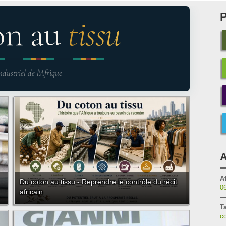
on au
tissu
ndustriel de l'Afrique
A
Af
Du coton au tissu - Reprendre le contrôle du récit
0
africain
T
c