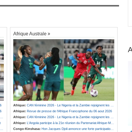
r
Guinée:
Polémique autour des vacances du
7
président Doumbouya en Grèce - Opposition et
citoyens divisés
Afrique Australe
6
Afrique:
CAN féminine 2026 - Le Nigeria et la Zambie rejoignent les quarts de finale
6
Afrique:
Revue de presse de l'Afrique Francophone du 06 aout 2026
Afrique:
CAN féminine 2026 - Le Nigeria et la Zambie rejoignent les quarts de finale
t
Afrique:
L'Angola participe à la 21e réunion du Partenariat Afrique-Monde arabe au Caire
Congo-Kinshasa:
Hon Jacques Djoli annonce une forte participation du pays à la Conférence des présidents de parlements à Midrand