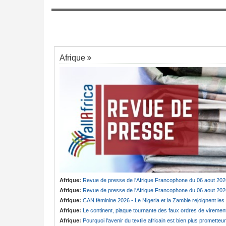
la société civile
Cameroun:
« Vous n'étiez qu'un prédateu
7
itutionnelle
sexuel » - Le capitaine Effoudou accuse
Badjeck
Afrique
Afrique:
Revue de presse de l'Afrique Francophone du 06 aout 202
Afrique:
Revue de presse de l'Afrique Francophone du 06 aout 202
Afrique:
CAN féminine 2026 - Le Nigeria et la Zambie rejoignent les quarts de finale
Afrique:
Le continent, plaque tournante des faux ordres de viremen
Afrique:
Pourquoi l'avenir du textile africain est bien plus prometteur que ne le laissent penser les chiffres