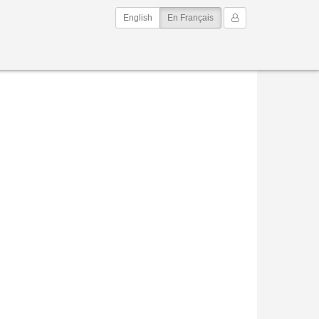
(current)
Mon Compte
English
En Français