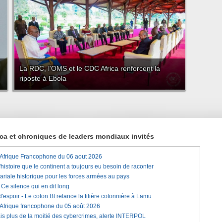
La RDC, l'OMS et le CDC Africa renforcent la
riposte à Ebola
rica et chroniques de leaders mondiaux invités
'Afrique Francophone du 06 aout 2026
histoire que le continent a toujours eu besoin de raconter
lariale historique pour les forces armées au pays
e silence qui en dit long
'espoir - Le coton Bt relance la filière cotonnière à Lamu
'Afrique francophone du 05 août 2026
is plus de la moitié des cybercrimes, alerte INTERPOL