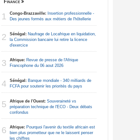
Finance
Nigeria
Congo-Brazzaville:
Insertion professionnelle -
Afrique:
1
1
Des jeunes formés aux métiers de l'hôtellerie
Francoph
Sénégal:
Naufrage de Locafrique en liquidation,
Afrique:
2
2
la Commission bancaire lui retire la licence
Zambie rej
d'exercice
Afrique:
3
Afrique:
Revue de presse de l'Afrique
francopho
3
Francophone du 06 aout 2026
Nigeria:
4
Sénégal:
Banque mondiale - 340 milliards de
pour les 
4
FCFA pour soutenir les priorités du pays
Nigeria:
5
Afrique de l'Ouest:
Souveraineté vs
pour endi
5
préparation technique de l'ECO - Deux débats
confondus
Nigeria:
6
augmentat
Afrique:
Pourquoi l'avenir du textile africain est
6
bien plus prometteur que ne le laissent penser
Nigeria:
les chiffres