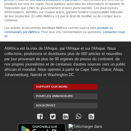
positions sur tous les sujets. Nous publions aussi bien les informations et opinions de
l'opposition que celles du gouvernement et leurs porte-paroles. Les pourvoyeurs
d'informations, identifiés sur chaque article, gardent l'entière responsabilité éditoriale
de leur production. En effet AllAfrica n'a pas le droit de modifier ou de corriger leurs
contenus.
Les articles et documents identifiant AllAfrica comme source sont
produits ou
commandés par AllAfrica
. Pour tous vos commentaires ou questions,
contactez-nous
ici
.
AllAfrica est la voix de l'Afrique. par l'Afrique et sur l'Afrique. Nous
collectons, produisons et distribuons plus de 600 articles et nouvelles
par jour provenant de plus de 90 organes de presse du continent, de
nos propres journalistes et de centaines d'autres sources vers un public
africain et mondial. Nous opérons à partir de Cape Town, Dakar, Abuja,
Johannesburg, Nairobi et Washington DC.
SUPPORT OUR WORK
POUR LES ANNONCEURS
SOUSCRIVEZ