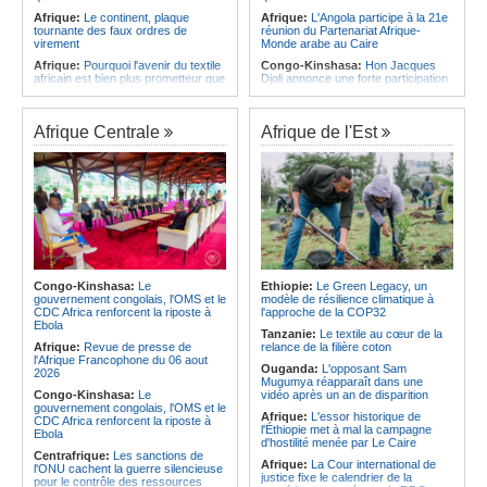
Afrique:
Le continent, plaque
Afrique:
L'Angola participe à la 21e
tournante des faux ordres de
réunion du Partenariat Afrique-
virement
Monde arabe au Caire
Afrique:
Pourquoi l'avenir du textile
Congo-Kinshasa:
Hon Jacques
africain est bien plus prometteur que
Djoli annonce une forte participation
ne le laissent penser les chiffres
du pays à la Conférence des
présidents de parlements à Midrand
Afrique:
Les Africains en première
ligne face à la crise de la biodiversité
Angola:
Le paiement échelonné
Afrique Centrale
Afrique de l'Est
des services touristiques démarre
Afrique:
L'essor historique de
ce jeudi
l'Éthiopie met à mal la campagne
d'hostilité menée par Le Caire
Angola:
Jiu-jitsu - Le pays
décroche une troisième médaille à
Afrique:
La Cour international de
Abou Dabi
justice fixe le calendrier de la
procédure engagée par la RDC
Afrique:
Ju-Jitsu - La délégation
contre le Rwanda
angolaise reçue par l'ambassadeur
d'Angola aux Émirats arabes unis
Afrique:
Visite du Président de la
République et de la Première Dame
Angola:
Une expédition automobile
à Yamoussoukro
favorise le tourisme à Humpata
Congo-Kinshasa:
Le
Ethiopie:
Le Green Legacy, un
gouvernement congolais, l'OMS et le
modèle de résilience climatique à
Afrique:
Le Forum de
Angola:
La WAS-AC souhaite
CDC Africa renforcent la riposte à
l'approche de la COP32
l'entrepreneuriat de Sept Afrique se
collaborer avec le pays pour
Ebola
veut une plateforme de mobilisation
stimuler l'aquaculture
Tanzanie:
Le textile au cœur de la
des investissements
Afrique:
Revue de presse de
relance de la filière coton
l'Afrique Francophone du 06 aout
Ouganda:
L'opposant Sam
2026
Mugumya réapparaît dans une
Congo-Kinshasa:
Le
vidéo après un an de disparition
gouvernement congolais, l'OMS et le
Afrique:
L'essor historique de
CDC Africa renforcent la riposte à
l'Éthiopie met à mal la campagne
Ebola
d'hostilité menée par Le Caire
Centrafrique:
Les sanctions de
Afrique:
La Cour international de
l'ONU cachent la guerre silencieuse
justice fixe le calendrier de la
pour le contrôle des ressources