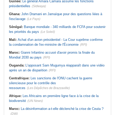
Guinée:
Le général Amara Camara assume les fonctions
présidentielles
(Sidwaya)
Ghana:
John Dramani en Jamaïque pour des questions liées à
l'esclavage
(Le Pays)
Sénégal:
Banque mondiale - 340 milliards de FCFA pour soutenir
les priorités du pays
(Le Soleil)
Mali:
Achat d'un avion présidentiel - La Cour suprême confirme
la condamnation de l'ex-ministre de l'Économie
(RFI)
Maroc:
Gianni Infantino accusé d'avoir promis la finale du
Mondial 2030 au pays
(RFI)
Ouganda:
L'opposant Sam Mugumya réapparaît dans une vidéo
après un an de disparition
(RFI)
Centrafrique:
Les sanctions de l'ONU cachent la guerre
silencieuse pour le contrôle des
ressources
(Les Dépêches de Brazzaville)
Afrique:
Les Africains en première ligne face à la crise de la
biodiversité
(UN News)
Maroc:
La désinformation a-t-elle déclenché la crise de Ceuta ?
(DW)