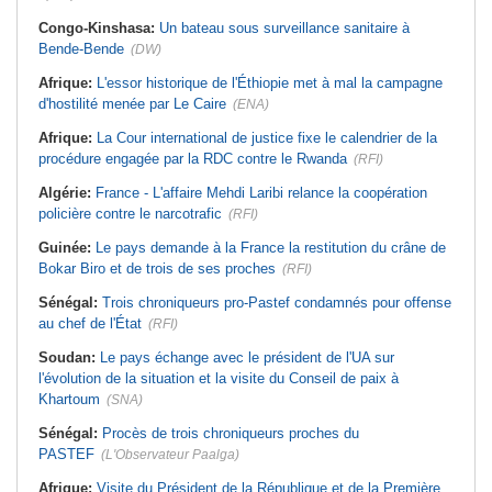
Congo-Kinshasa:
Un bateau sous surveillance sanitaire à
Bende-Bende
(DW)
Afrique:
L'essor historique de l'Éthiopie met à mal la campagne
d'hostilité menée par Le Caire
(ENA)
Afrique:
La Cour international de justice fixe le calendrier de la
procédure engagée par la RDC contre le Rwanda
(RFI)
Algérie:
France - L'affaire Mehdi Laribi relance la coopération
policière contre le narcotrafic
(RFI)
Guinée:
Le pays demande à la France la restitution du crâne de
Bokar Biro et de trois de ses proches
(RFI)
Sénégal:
Trois chroniqueurs pro-Pastef condamnés pour offense
au chef de l'État
(RFI)
Soudan:
Le pays échange avec le président de l'UA sur
l'évolution de la situation et la visite du Conseil de paix à
Khartoum
(SNA)
Sénégal:
Procès de trois chroniqueurs proches du
PASTEF
(L'Observateur Paalga)
Afrique:
Visite du Président de la République et de la Première