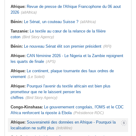
assume les fonctions présidentielles
Laribi relance la coopération
Afrique:
Revue de presse de l'Afrique Francophone du 06 aout
policière contre le narcotrafic
Ghana:
John Dramani en Jamaïque
2026
(allAfrica)
pour des questions liées à
Afrique:
L'Angola participe à la 21e
l'esclavage
réunion du Partenariat Afrique-
Monde arabe au Caire
Bénin:
Le Sénat, un couteau Suisse ?
(allAfrica)
Sénégal:
Banque mondiale - 340
milliards de FCFA pour soutenir les
Tunisie:
Au pays - 6 morts et 18
priorités du pays
blessés dans un grave accident de
Tanzanie:
Le textile au cœur de la relance de la filière
la route
Mali:
Achat d'un avion présidentiel -
coton
(Bird Story Agency)
La Cour suprême confirme la
Tunisie:
Une maison entièrement
condamnation de l'ex-ministre de
calcinée à Moknine après le
Bénin:
Le nouveau Sénat élit son premier président
(RFI)
l'Économie
rétablissement du courant
Afrique:
CAN féminine 2026 - Le Nigeria et la Zambie rejoignent
les quarts de finale
(APS)
Afrique:
Le continent, plaque tournante des faux ordres de
virement
(Le Soleil)
Afrique:
Pourquoi l'avenir du textile africain est bien plus
prometteur que ne le laissent penser les
chiffres
(Bird Story Agency)
Congo-Kinshasa:
Le gouvernement congolais, l'OMS et le CDC
Africa renforcent la riposte à Ebola
(Présidence RDC)
Afrique:
Souveraineté des données en Afrique - Pourquoi la
localisation ne suffit plus
(InfoWire)