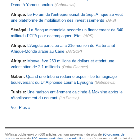
Dame à Yamoussoukro
(Gabonews)
Afrique:
Le Forum de l'entrepreneuriat de Sept Afrique se veut
une plateforme de mobilisation des investissements
(APS)
Sénégal:
La Banque mondiale accorde un financement de 340
milliards FCFA pour accompagner l'Etat
(APS)
Afrique:
L'Angola participe à la 21e réunion du Partenariat
Afrique-Monde arabe au Caire
(ANGOP)
Afrique:
Moove lève 250 millions de dollars et atteint une
valorisation de 2,1 milliards
(Daba Finance)
Gabon:
Quand une tribune redonne espoir - Le témoignage
bouleversant du Dr Alphonse Louma Eyougha
(Gabonews)
Tunisie:
Une maison entièrement calcinée à Moknine après le
rétablissement du courant
(La Presse)
Voir Plus »
AllAfrica publie environ 600 articles par jour provenant de plus de
90 organes de
presse
et plus de
500 autres institutions et particuliers
, représentant une diversité de