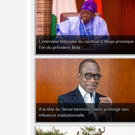
L’interview télévisée du cardinal d'Abuja provoque
l'ire du président Bola
A la tête du Sénat béninois, Talon prolonge son
influence institutionnelle