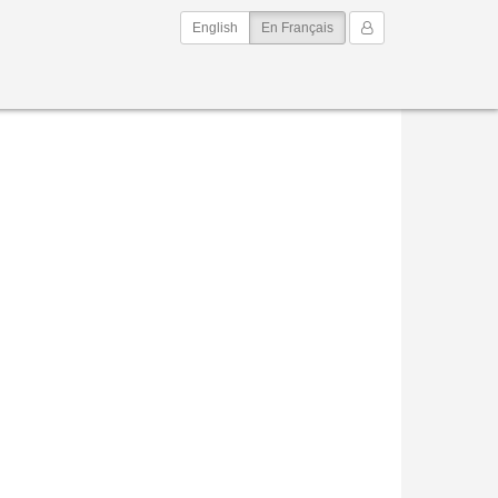
(current)
Mon Compte
English
En Français