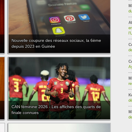
M
du
Af
en
l
Nouvelle coupure des réseaux sociaux, la 6ème
C
depuis 2023 en Guinée
de
Co
Ay
M
re
K
dé
CAN féminine 2026 - Les affiches des quarts de
M
finale connues
de