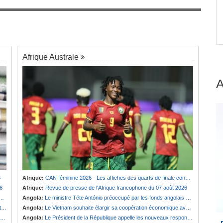
Guinée:
Le général Amara Camara assume les
7
fonctions présidentielles
Afrique Australe
6
Afrique:
CAN féminine 2026 - Les affiches des quarts de finale connues
6
Afrique:
Revue de presse de l'Afrique francophone du 07 août 2026
Angola:
Le ministre Téte António préoccupé par les fonds angolais bloqués en Suisse
e
Angola:
Le Vietnam souhaite élargir sa coopération économique avec le pays
Angola:
Le Président de la République appelle les nouveaux responsables à renforcer l'action de l'Exécutif