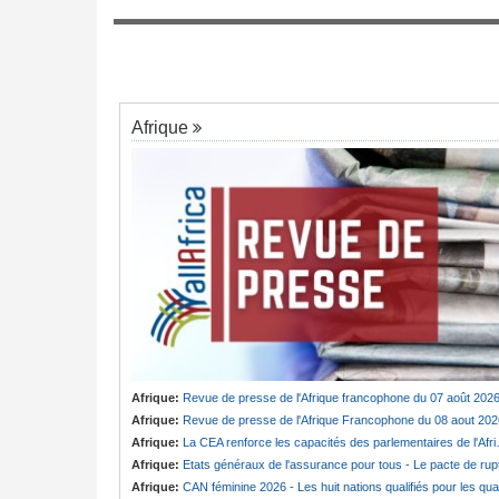
7
sexuel » - Le capitaine Effoudou accuse
ngée de Biya - Le
Badjeck
au invisible
Afrique
Afrique:
Revue de presse de l'Afrique francophone du 07 août 202
Afrique:
Revue de presse de l'Afrique Francophone du 08 aout 202
Afrique:
La CEA renforce les capacités des parlementaires de l'Afrique de l'Est
Afrique:
Etats généraux de l'assurance pour tous - Le pacte de ruptur
Afrique:
CAN féminine 2026 - Les huit nations qualifiés pour les quarts de finale