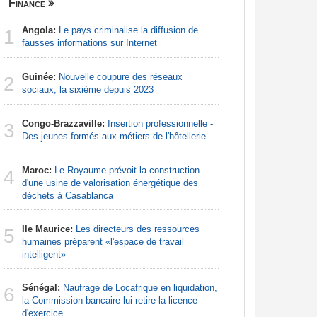
Finance
Nigeria
Angola:
Le pays criminalise la diffusion de
Afrique:
1
1
fausses informations sur Internet
francopho
Guinée:
Nouvelle coupure des réseaux
Nigeria:
2
2
sociaux, la sixième depuis 2023
d'Abuja p
Congo-Brazzaville:
Insertion professionnelle -
Nigeria:
3
3
Des jeunes formés aux métiers de l'hôtellerie
naît de la
à travers 
Maroc:
Le Royaume prévoit la construction
4
Afrique:
d'une usine de valorisation énergétique des
4
Francoph
déchets à Casablanca
Ile Maurice:
Les directeurs des ressources
Afrique:
5
5
humaines préparent «l'espace de travail
Zambie rej
intelligent»
Afrique:
6
Sénégal:
Naufrage de Locafrique en liquidation,
visent un 
6
la Commission bancaire lui retire la licence
Marocain
d'exercice