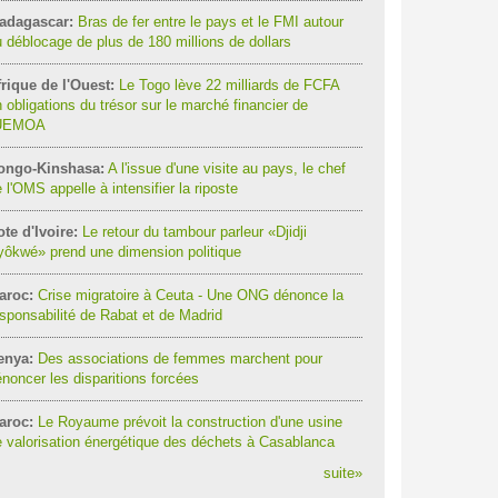
adagascar:
Bras de fer entre le pays et le FMI autour
 déblocage de plus de 180 millions de dollars
rique de l'Ouest:
Le Togo lève 22 milliards de FCFA
 obligations du trésor sur le marché financier de
'UEMOA
ongo-Kinshasa:
A l'issue d'une visite au pays, le chef
 l'OMS appelle à intensifier la riposte
te d'Ivoire:
Le retour du tambour parleur «Djidji
ôkwé» prend une dimension politique
aroc:
Crise migratoire à Ceuta - Une ONG dénonce la
sponsabilité de Rabat et de Madrid
enya:
Des associations de femmes marchent pour
noncer les disparitions forcées
aroc:
Le Royaume prévoit la construction d'une usine
 valorisation énergétique des déchets à Casablanca
suite
»