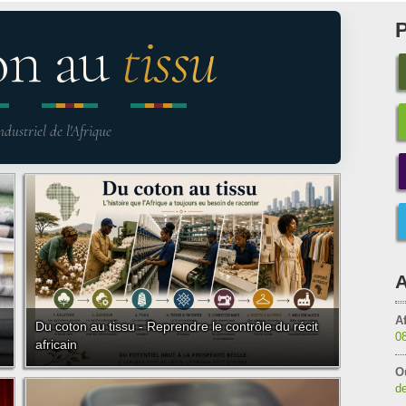
on au
tissu
ndustriel de l'Afrique
A
Af
Du coton au tissu - Reprendre le contrôle du récit
0
africain
O
de