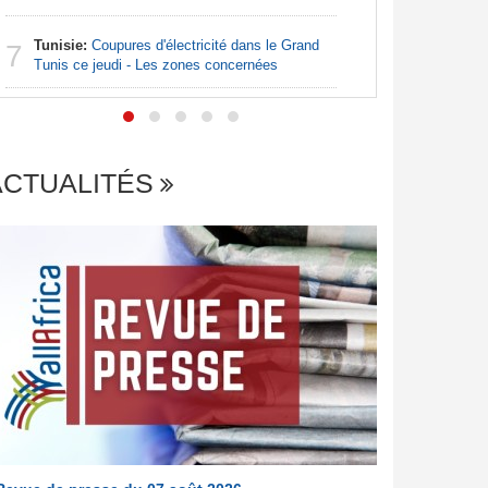
Afrique:
7
Tunisie:
Coupures d'électricité dans le Grand
file en q
7
Tunis ce jeudi - Les zones concernées
ACTUALITÉS