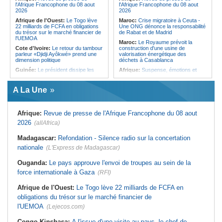
parlementaire de Lunda-Sul
l'Afrique Francophone du 08 aout
l'Afrique Francophone du 08 aout
2026
2026
Afrique de l'Ouest:
Le Togo lève
Maroc:
Crise migratoire à Ceuta -
22 milliards de FCFA en obligations
Une ONG dénonce la responsabilité
du trésor sur le marché financier de
de Rabat et de Madrid
l'UEMOA
Maroc:
Le Royaume prévoit la
Cote d'Ivoire:
Le retour du tambour
construction d'une usine de
parleur «Djidji Ayôkwé» prend une
valorisation énergétique des
dimension politique
déchets à Casablanca
Guinée:
Le président dissipe les
Afrique:
Suspense, émotions et
doutes concernant son état de
exploits - Les huit quarts de
santé dans un message publié sur X
finalistes de la CAN Féminine
TotalEnergies CAF Maroc 2026 sont
A La Une
Sénégal:
Des artistes outillés à
connus
l'élaboration des projets culturels
bancables
Afrique:
CAN Féminine 2026 -
Priscille Kreto, la sérénité avant le
Afrique:
Revue de presse de l'Afrique Francophone du 08 aout
Sénégal:
La 2e édition de la 'Soirée
grand rendez-vous face à l'Algérie
du football au Sénégal' prévue mardi
2026
(allAfrica)
à Dakar
Afrique:
Le roman-photo de la
phase de groupes de la
Sénégal:
JOJ Dakar 2026 - La
Madagascar:
Refondation - Silence radio sur la concertation
TotalEnergies CAF Coupe d'Afrique
Banque mondiale salue les
Féminine, Maroc 2026
nationale
préparatifs et l'expertise du Comité
(L'Express de Madagascar)
d'organisation
Afrique:
Présentation du Groupe
d'Étude Technique (TSG) de la
Ouganda:
Le pays approuve l'envoi de troupes au sein de la
Sénégal:
Soins prénataux
TotalEnergies CAF Coupe d'Afrique
d'urgence - L'Etat vise à rendre
des Nations Féminine, Maroc 2026
force internationale à Gaza
(RFI)
opérationnels 32 blocs opératoires
d'ici à 2027
Maroc:
Au-délà du communiqué -
Afrique de l'Ouest:
Le Togo lève 22 milliards de FCFA en
Ce que révèle le discours du
Sénégal:
Assurance islamique - Le
ministère de l'Intérieur sur la crise
obligations du trésor sur le marché financier de
FDMI signe une convention de
de Sebta
financement avec SEN Assurance
l'UEMOA
(Lejecos.com)
Vie
Afrique:
AfroBasket U18 (F) - Le
Sénégal craque au 3e quart-temps
et s'incline face à la Tunisie (44-43)
Congo-Kinshasa:
A l'issue d'une visite au pays, le chef de