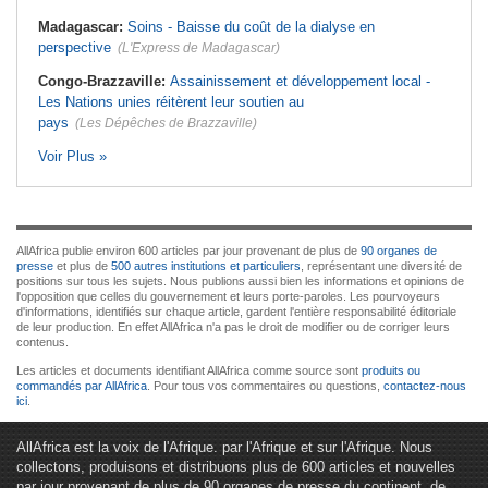
Madagascar:
Soins - Baisse du coût de la dialyse en
perspective
(L'Express de Madagascar)
Congo-Brazzaville:
Assainissement et développement local -
Les Nations unies réitèrent leur soutien au
pays
(Les Dépêches de Brazzaville)
Voir Plus »
AllAfrica publie environ 600 articles par jour provenant de plus de
90 organes de
presse
et plus de
500 autres institutions et particuliers
, représentant une diversité de
positions sur tous les sujets. Nous publions aussi bien les informations et opinions de
l'opposition que celles du gouvernement et leurs porte-paroles. Les pourvoyeurs
d'informations, identifiés sur chaque article, gardent l'entière responsabilité éditoriale
de leur production. En effet AllAfrica n'a pas le droit de modifier ou de corriger leurs
contenus.
Les articles et documents identifiant AllAfrica comme source sont
produits ou
commandés par AllAfrica
. Pour tous vos commentaires ou questions,
contactez-nous
ici
.
AllAfrica est la voix de l'Afrique. par l'Afrique et sur l'Afrique. Nous
collectons, produisons et distribuons plus de 600 articles et nouvelles
par jour provenant de plus de 90 organes de presse du continent, de