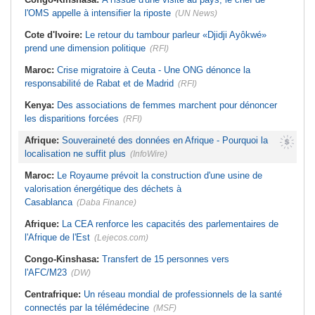
l'OMS appelle à intensifier la riposte
(UN News)
Cote d'Ivoire:
Le retour du tambour parleur «Djidji Ayôkwé»
prend une dimension politique
(RFI)
Maroc:
Crise migratoire à Ceuta - Une ONG dénonce la
responsabilité de Rabat et de Madrid
(RFI)
Kenya:
Des associations de femmes marchent pour dénoncer
les disparitions forcées
(RFI)
Afrique:
Souveraineté des données en Afrique - Pourquoi la
localisation ne suffit plus
(InfoWire)
Maroc:
Le Royaume prévoit la construction d'une usine de
valorisation énergétique des déchets à
Casablanca
(Daba Finance)
Afrique:
La CEA renforce les capacités des parlementaires de
l'Afrique de l'Est
(Lejecos.com)
Congo-Kinshasa:
Transfert de 15 personnes vers
l'AFC/M23
(DW)
Centrafrique:
Un réseau mondial de professionnels de la santé
connectés par la télémédecine
(MSF)