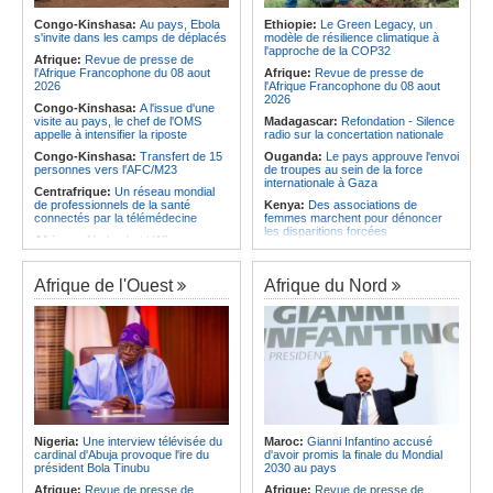
Afrique:
CAN Féminine 2026 -
Priscille Kreto, la sérénité avant le
Angola:
Le pays se dote d'une
Congo-Kinshasa:
Au pays, Ebola
Ethiopie:
Le Green Legacy, un
grand rendez-vous face à l'Algérie
usine de conditionnement et de
s'invite dans les camps de déplacés
modèle de résilience climatique à
traitement des semences
l'approche de la COP32
Afrique:
Le roman-photo de la
Afrique:
Revue de presse de
phase de groupes de la
Afrique:
L'Angola possède l'un des
l'Afrique Francophone du 08 aout
Afrique:
Revue de presse de
TotalEnergies CAF Coupe d'Afrique
régimes juridiques les plus complets
2026
l'Afrique Francophone du 08 aout
Féminine, Maroc 2026
du continent
2026
Congo-Kinshasa:
A l'issue d'une
visite au pays, le chef de l'OMS
Madagascar:
Refondation - Silence
appelle à intensifier la riposte
radio sur la concertation nationale
Congo-Kinshasa:
Transfert de 15
Ouganda:
Le pays approuve l'envoi
personnes vers l'AFC/M23
de troupes au sein de la force
internationale à Gaza
Centrafrique:
Un réseau mondial
de professionnels de la santé
Kenya:
Des associations de
connectés par la télémédecine
femmes marchent pour dénoncer
les disparitions forcées
Afrique:
Afrobasket U18 -
Madagascar valide son ticket pour
Afrique:
La CEA renforce les
les quarts
capacités des parlementaires de
l'Afrique de l'Est
Afrique de l'Ouest
Afrique du Nord
Congo-Brazzaville:
Assainissement et développement
Madagascar:
Danse - La création
local - Les Nations unies réitèrent
chorégraphique rassemble ses
leur soutien au pays
adeptes
Angola:
Un responsable prône la
Madagascar:
Média - Mort subite
transformation du potentiel
de Sitraka Rakotobe
touristique en opportunités
Madagascar:
Les reins solides
d'investissement
Madagascar:
Vol à la tire - Un
Angola:
La Marine de guerre
groupe de six femmes se retrouve
angolaise décore des militaires pour
en prison
les services rendus à la Patrie
Nigeria:
Une interview télévisée du
Maroc:
Gianni Infantino accusé
cardinal d'Abuja provoque l'ire du
d'avoir promis la finale du Mondial
Angola:
Le président de
président Bola Tinubu
2030 au pays
l'Assemblée nationale en mission
d'évaluation de l'activité
Afrique:
Revue de presse de
Afrique:
Revue de presse de