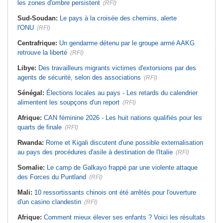
les zones d'ombre persistent
(RFI)
Sud-Soudan:
Le pays à la croisée des chemins, alerte
l'ONU
(RFI)
Centrafrique:
Un gendarme détenu par le groupe armé AAKG
retrouve la liberté
(RFI)
Libye:
Des travailleurs migrants victimes d'extorsions par des
agents de sécurité, selon des associations
(RFI)
Sénégal:
Élections locales au pays - Les retards du calendrier
alimentent les soupçons d'un report
(RFI)
Afrique:
CAN féminine 2026 - Les huit nations qualifiés pour les
quarts de finale
(RFI)
Rwanda:
Rome et Kigali discutent d'une possible externalisation
au pays des procédures d'asile à destination de l'Italie
(RFI)
Somalie:
Le camp de Galkayo frappé par une violente attaque
des Forces du Puntland
(RFI)
Mali:
10 ressortissants chinois ont été arrêtés pour l'ouverture
d'un casino clandestin
(RFI)
Afrique:
Comment mieux élever ses enfants ? Voici les résultats