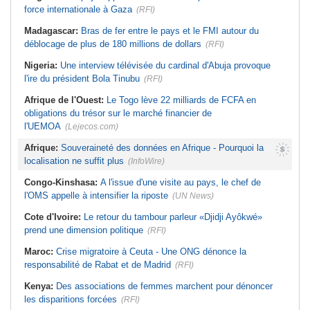
force internationale à Gaza
(RFI)
Madagascar:
Bras de fer entre le pays et le FMI autour du
déblocage de plus de 180 millions de dollars
(RFI)
Nigeria:
Une interview télévisée du cardinal d'Abuja provoque
l'ire du président Bola Tinubu
(RFI)
Afrique de l'Ouest:
Le Togo lève 22 milliards de FCFA en
obligations du trésor sur le marché financier de
l'UEMOA
(Lejecos.com)
Afrique:
Souveraineté des données en Afrique - Pourquoi la
localisation ne suffit plus
(InfoWire)
Congo-Kinshasa:
A l'issue d'une visite au pays, le chef de
l'OMS appelle à intensifier la riposte
(UN News)
Cote d'Ivoire:
Le retour du tambour parleur «Djidji Ayôkwé»
prend une dimension politique
(RFI)
Maroc:
Crise migratoire à Ceuta - Une ONG dénonce la
responsabilité de Rabat et de Madrid
(RFI)
Kenya:
Des associations de femmes marchent pour dénoncer
les disparitions forcées
(RFI)