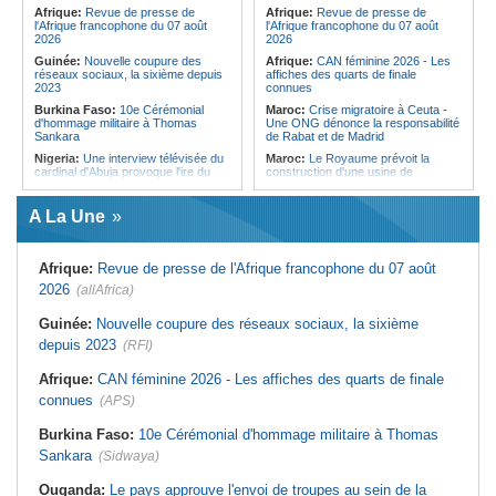
Forces du Puntland
Afrique:
Revue de presse de
Afrique:
Revue de presse de
l'Afrique francophone du 07 août
l'Afrique francophone du 07 août
2026
2026
Guinée:
Nouvelle coupure des
Afrique:
CAN féminine 2026 - Les
réseaux sociaux, la sixième depuis
affiches des quarts de finale
2023
connues
Burkina Faso:
10e Cérémonial
Maroc:
Crise migratoire à Ceuta -
d'hommage militaire à Thomas
Une ONG dénonce la responsabilité
Sankara
de Rabat et de Madrid
Nigeria:
Une interview télévisée du
Maroc:
Le Royaume prévoit la
cardinal d'Abuja provoque l'ire du
construction d'une usine de
président Bola Tinubu
valorisation énergétique des
déchets à Casablanca
Afrique de l'Ouest:
Le Togo lève
A La Une
22 milliards de FCFA en obligations
Libye:
Des travailleurs migrants
du trésor sur le marché financier de
victimes d'extorsions par des
l'UEMOA
agents de sécurité, selon des
associations
Afrique:
Revue de presse de l'Afrique francophone du 07 août
Cote d'Ivoire:
Le retour du tambour
parleur «Djidji Ayôkwé» prend une
Afrique:
CAN féminine 2026 - Les
2026
(allAfrica)
dimension politique
huit nations qualifiés pour les quarts
de finale
Guinée:
Le président dissipe les
Guinée:
Nouvelle coupure des réseaux sociaux, la sixième
doutes concernant son état de
Maroc:
Au-délà du communiqué -
depuis 2023
santé dans un message publié sur X
(RFI)
Ce que révèle le discours du
ministère de l'Intérieur sur la crise
Afrique:
Etats généraux de
de Sebta
Afrique:
CAN féminine 2026 - Les affiches des quarts de finale
l'assurance pour tous - Le pacte de
rupture
Afrique:
AfroBasket U18 (F) - Le
connues
(APS)
Sénégal craque au 3e quart-temps
Sénégal:
Élections locales au pays
et s'incline face à la Tunisie (44-43)
- Les retards du calendrier
Burkina Faso:
10e Cérémonial d'hommage militaire à Thomas
alimentent les soupçons d'un report
Tunisie:
Basket - Eliminatoires
Sankara
(Sidwaya)
mondial Qatar 2027 - Second tour -
La quatrième fenêtre à Radès !
Ouganda:
Le pays approuve l'envoi de troupes au sein de la