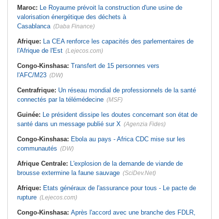
Maroc:
Le Royaume prévoit la construction d'une usine de
valorisation énergétique des déchets à
Casablanca
(Daba Finance)
Afrique:
La CEA renforce les capacités des parlementaires de
l'Afrique de l'Est
(Lejecos.com)
Congo-Kinshasa:
Transfert de 15 personnes vers
l'AFC/M23
(DW)
Centrafrique:
Un réseau mondial de professionnels de la santé
connectés par la télémédecine
(MSF)
Guinée:
Le président dissipe les doutes concernant son état de
santé dans un message publié sur X
(Agenzia Fides)
Congo-Kinshasa:
Ebola au pays - Africa CDC mise sur les
communautés
(DW)
Afrique Centrale:
L'explosion de la demande de viande de
brousse extermine la faune sauvage
(SciDev.Net)
Afrique:
Etats généraux de l'assurance pour tous - Le pacte de
rupture
(Lejecos.com)
Congo-Kinshasa:
Après l'accord avec une branche des FDLR,