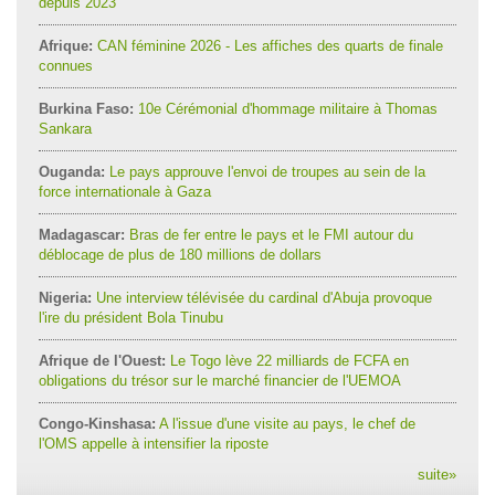
depuis 2023
Afrique:
CAN féminine 2026 - Les affiches des quarts de finale
connues
Burkina Faso:
10e Cérémonial d'hommage militaire à Thomas
Sankara
Ouganda:
Le pays approuve l'envoi de troupes au sein de la
force internationale à Gaza
Madagascar:
Bras de fer entre le pays et le FMI autour du
déblocage de plus de 180 millions de dollars
Nigeria:
Une interview télévisée du cardinal d'Abuja provoque
l'ire du président Bola Tinubu
Afrique de l'Ouest:
Le Togo lève 22 milliards de FCFA en
obligations du trésor sur le marché financier de l'UEMOA
Congo-Kinshasa:
A l'issue d'une visite au pays, le chef de
l'OMS appelle à intensifier la riposte
suite
»