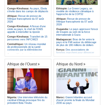
l'économie
Afrique:
L'Angola possède l'un des
régimes juridiques les plus complets
Angola:
La nouvelle loi renforce la
du continent
protection des institutions contre les
Congo-Kinshasa:
Au pays, Ebola
Ethiopie:
Le Green Legacy, un
cyberattaques, selon Mário Oliveira
s'invite dans les camps de déplacés
modèle de résilience climatique à
Afrique:
AfroBasket U18 (F) - Le
l'approche de la COP32
Sénégal craque au 3e quart-temps
Angola:
Le pays criminalise la
Afrique:
Revue de presse de
et s'incline face à la Tunisie (44-43)
diffusion de fausses informations
l'Afrique francophone du 07 août
Afrique:
Revue de presse de
sur Internet
2026
l'Afrique francophone du 07 août
2026
Congo-Kinshasa:
A l'issue d'une
visite au pays, le chef de l'OMS
Ouganda:
Le pays approuve l'envoi
appelle à intensifier la riposte
de troupes au sein de la force
internationale à Gaza
Congo-Kinshasa:
Transfert de 15
personnes vers l'AFC/M23
Madagascar:
Bras de fer entre le
pays et le FMI autour du déblocage
Centrafrique:
Un réseau mondial
de plus de 180 millions de dollars
de professionnels de la santé
connectés par la télémédecine
Kenya:
Des associations de
femmes marchent pour dénoncer
Congo-Kinshasa:
Ebola au pays -
les disparitions forcées
Africa CDC mise sur les
communautés
Afrique:
La CEA renforce les
capacités des parlementaires de
Afrique de l'Ouest
Afrique du Nord
Afrique Centrale:
L'explosion de la
l'Afrique de l'Est
demande de viande de brousse
extermine la faune sauvage
Congo-Kinshasa:
Après l'accord
avec une branche des FDLR, les
Congo-Kinshasa:
Après l'accord
zones d'ombre persistent
avec une branche des FDLR, les
zones d'ombre persistent
Sud-Soudan:
Le pays à la croisée
des chemins, alerte l'ONU
Centrafrique:
Un gendarme détenu
par le groupe armé AAKG retrouve
Rwanda:
Rome et Kigali discutent
la liberté
d'une possible externalisation au
pays des procédures d'asile à
Rwanda:
Rome et Kigali discutent
destination de l'Italie
Nigeria:
Une interview télévisée du
Maroc:
Gianni Infantino accusé
d'une possible externalisation au
cardinal d'Abuja provoque l'ire du
d'avoir promis la finale du Mondial
pays des procédures d'asile à
Somalie:
Le camp de Galkayo
président Bola Tinubu
2030 au pays
destination de l'Italie
frappé par une violente attaque des