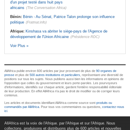
d'un projet testé dans huit pays
africains
(The Conversation Africa)
Bénin:
Bénin - Au Sénat, Patrice Talon prolonge son influence
politique
(Fratmat.info)
Afrique:
Kinshasa va abriter le siège-pays de l'Agence de
développement de l'Union Africaine
(Présidence RDC)
Voir Plus »
AllAfrica publie environ 600 articles par jour provenant de plus de
90 organes de
presse
et plus de
500 autres institutions et particuliers
, représentant une diversité de
positions sur tous les sujets. Nous publions aussi bien les informations et opinions de
l'opposition que celles du gouvernement et leurs porte-paroles. Les pourvoyeurs
d'informations, identifiés sur chaque article, gardent l'entière responsabilité éditoriale
de leur production. En effet AllAfrica n'a pas le droit de modifier ou de corriger leurs
contenus.
Les articles et documents identifiant AllAfrica comme source sont
produits ou
commandés par AllAfrica
. Pour tous vos commentaires ou questions,
contactez-nous
ici
.
AllAfrica est la voix de l'Afrique. par l'Afrique et sur l'Afrique. Nous
collectons, produisons et distribuons plus de 600 articles et nouvelles