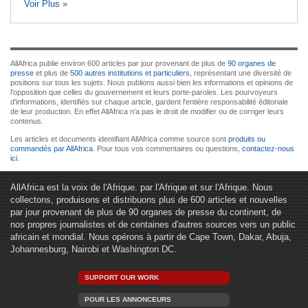
Voir Plus »
AllAfrica publie environ 600 articles par jour provenant de plus de
90 organes de
presse
et plus de
500 autres institutions et particuliers
, représentant une diversité de
positions sur tous les sujets. Nous publions aussi bien les informations et opinions de
l'opposition que celles du gouvernement et leurs porte-paroles. Les pourvoyeurs
d'informations, identifiés sur chaque article, gardent l'entière responsabilité éditoriale
de leur production. En effet AllAfrica n'a pas le droit de modifier ou de corriger leurs
contenus.
Les articles et documents identifiant AllAfrica comme source sont
produits ou
commandés par AllAfrica
. Pour tous vos commentaires ou questions,
contactez-nous
ici
.
AllAfrica est la voix de l'Afrique. par l'Afrique et sur l'Afrique. Nous
collectons, produisons et distribuons plus de 600 articles et nouvelles
par jour provenant de plus de 90 organes de presse du continent, de
nos propres journalistes et de centaines d'autres sources vers un public
africain et mondial. Nous opérons à partir de Cape Town, Dakar, Abuja,
Johannesburg, Nairobi et Washington DC.
SUPPORT OUR WORK
POUR LES ANNONCEURS