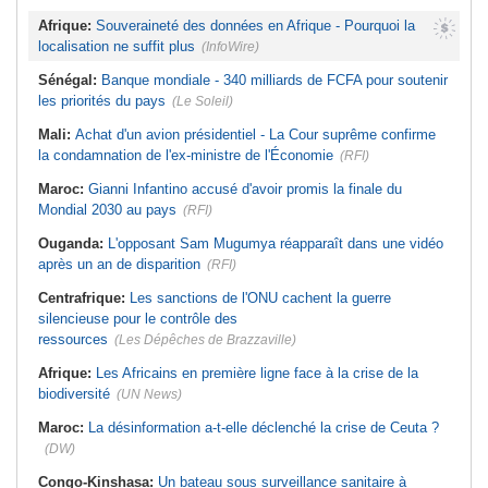
Afrique:
Souveraineté des données en Afrique - Pourquoi la
localisation ne suffit plus
(InfoWire)
Sénégal:
Banque mondiale - 340 milliards de FCFA pour soutenir
les priorités du pays
(Le Soleil)
Mali:
Achat d'un avion présidentiel - La Cour suprême confirme
la condamnation de l'ex-ministre de l'Économie
(RFI)
Maroc:
Gianni Infantino accusé d'avoir promis la finale du
Mondial 2030 au pays
(RFI)
Ouganda:
L'opposant Sam Mugumya réapparaît dans une vidéo
après un an de disparition
(RFI)
Centrafrique:
Les sanctions de l'ONU cachent la guerre
silencieuse pour le contrôle des
ressources
(Les Dépêches de Brazzaville)
Afrique:
Les Africains en première ligne face à la crise de la
biodiversité
(UN News)
Maroc:
La désinformation a-t-elle déclenché la crise de Ceuta ?
(DW)
Congo-Kinshasa:
Un bateau sous surveillance sanitaire à