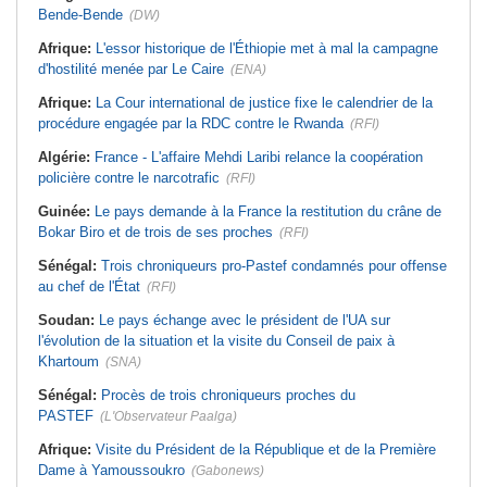
Bende-Bende
(DW)
Afrique:
L'essor historique de l'Éthiopie met à mal la campagne
d'hostilité menée par Le Caire
(ENA)
Afrique:
La Cour international de justice fixe le calendrier de la
procédure engagée par la RDC contre le Rwanda
(RFI)
Algérie:
France - L'affaire Mehdi Laribi relance la coopération
policière contre le narcotrafic
(RFI)
Guinée:
Le pays demande à la France la restitution du crâne de
Bokar Biro et de trois de ses proches
(RFI)
Sénégal:
Trois chroniqueurs pro-Pastef condamnés pour offense
au chef de l'État
(RFI)
Soudan:
Le pays échange avec le président de l'UA sur
l'évolution de la situation et la visite du Conseil de paix à
Khartoum
(SNA)
Sénégal:
Procès de trois chroniqueurs proches du
PASTEF
(L'Observateur Paalga)
Afrique:
Visite du Président de la République et de la Première
Dame à Yamoussoukro
(Gabonews)