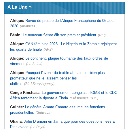
Afrique:
L'essor historique de
Guinée:
Le général Amara Camara
l'Éthiopie met à mal la campagne
A La Une
assume les fonctions présidentielles
d'hostilité menée par Le Caire
Ghana:
John Dramani en Jamaïque
Algérie:
France - L'affaire Mehdi
pour des questions liées à
Laribi relance la coopération
Afrique:
Revue de presse de l'Afrique Francophone du 06 aout
l'esclavage
policière contre le narcotrafic
2026
(allAfrica)
Sénégal:
Banque mondiale - 340
Afrique:
L'Angola participe à la 21e
milliards de FCFA pour soutenir les
réunion du Partenariat Afrique-
priorités du pays
Monde arabe au Caire
Bénin:
Le nouveau Sénat élit son premier président
(RFI)
Mali:
Achat d'un avion présidentiel -
Afrique:
Sondage Afrobarometer
La Cour suprême confirme la
2026 - Le continent, entre ouverture
Afrique:
CAN féminine 2026 - Le Nigeria et la Zambie rejoignent
condamnation de l'ex-ministre de
commerciale et défiance migratoire
les quarts de finale
(APS)
l'Économie
Afrique:
CAN Féminine 2026 - Ce
Guinée:
Le pays demande à la
silence qui en dit long
Afrique:
Le continent, plaque tournante des faux ordres de
France la restitution du crâne de
Bokar Biro et de trois de ses
virement
(Le Soleil)
proches
Afrique:
Pourquoi l'avenir du textile africain est bien plus
prometteur que ne le laissent penser les
chiffres
(Bird Story Agency)
Congo-Kinshasa:
Le gouvernement congolais, l'OMS et le CDC
Africa renforcent la riposte à Ebola
(Présidence RDC)
Guinée:
Le général Amara Camara assume les fonctions
présidentielles
(Sidwaya)
Ghana:
John Dramani en Jamaïque pour des questions liées à
l'esclavage
(Le Pays)