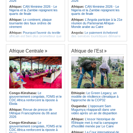
2026
2026
Afrique:
CAN féminine 2026 - Le
Afrique:
CAN féminine 2026 - Le
Nigeria et la Zambie rejoignent les
Nigeria et la Zambie rejoignent les
quarts de finale
quarts de finale
Afrique:
Le continent, plaque
Afrique:
L'Angola participe à la 21e
tournante des faux ordres de
réunion du Partenariat Afrique-
virement
Monde arabe au Caire
Afrique:
Pourquoi l'avenir du textile
Angola:
Le paiement échelonné
africain est bien plus prometteur que
des services touristiques démarre
ne le laissent penser les chiffres
ce jeudi
Afrique:
Les Africains en première
Angola:
Jiu-jitsu - Le pays
ligne face à la crise de la biodiversité
décroche une troisième médaille à
Afrique Centrale
Afrique de l'Est
Abou Dabi
Afrique:
L'essor historique de
l'Éthiopie met à mal la campagne
Afrique:
Ju-Jitsu - La délégation
d'hostilité menée par Le Caire
angolaise reçue par l'ambassadeur
d'Angola aux Émirats arabes unis
Afrique:
La Cour international de
justice fixe le calendrier de la
Angola:
Une expédition automobile
procédure engagée par la RDC
favorise le tourisme à Humpata
contre le Rwanda
Angola:
La WAS-AC souhaite
Afrique:
Visite du Président de la
collaborer avec le pays pour
République et de la Première Dame
stimuler l'aquaculture
à Yamoussoukro
Congo-Kinshasa:
Le
Ethiopie:
Le Green Legacy, un
Afrique:
Un groupe parlementaire
gouvernement congolais, l'OMS et le
modèle de résilience climatique à
Afrique:
Le Forum de
se penche sur le rôle des femmes
CDC Africa renforcent la riposte à
l'approche de la COP32
l'entrepreneuriat de Sept Afrique se
dans l'interaction avec les
Ebola
veut une plateforme de mobilisation
communautés
Ouganda:
L'opposant Sam
des investissements
Afrique:
Revue de presse de
Mugumya réapparaît dans une
l'Afrique Francophone du 06 aout
vidéo après un an de disparition
2026
Afrique:
L'essor historique de
Congo-Kinshasa:
Le
l'Éthiopie met à mal la campagne
gouvernement congolais, l'OMS et le
d'hostilité menée par Le Caire
CDC Africa renforcent la riposte à
Afrique:
La Cour international de