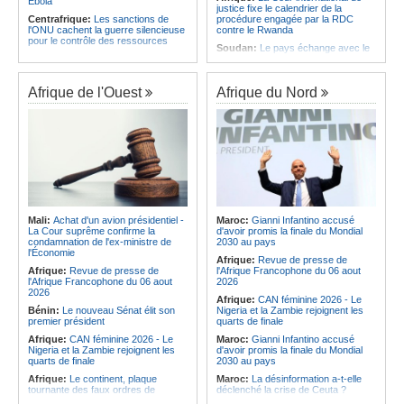
Ebola
justice fixe le calendrier de la
Centrafrique:
Les sanctions de
procédure engagée par la RDC
l'ONU cachent la guerre silencieuse
contre le Rwanda
pour le contrôle des ressources
Soudan:
Le pays échange avec le
Congo-Kinshasa:
Un bateau sous
président de l'UA sur l'évolution de la
surveillance sanitaire à Bende-
situation et la visite du Conseil de
Bende
paix à Khartoum
Afrique de l'Ouest
Afrique du Nord
Afrique:
La Cour international de
Afrique:
L'Éthiopie accueillera la
justice fixe le calendrier de la
76e session du Comité régional de
procédure engagée par la RDC
l'OMS pour le continent
contre le Rwanda
Kenya:
Une nouvelle récolte
Afrique:
Visite du Président de la
d'espoir - Le coton Bt relance la
République et de la Première Dame
filière cotonnière à Lamu
à Yamoussoukro
Ile Maurice:
Alpine Challenge - Une
Afrique:
L'Angola participe à la 21e
claque magistrale aux Racing
réunion du Partenariat Afrique-
Stewards
Monde arabe au Caire
Ile Maurice:
Pas de libération sous
Mali:
Achat d'un avion présidentiel -
Maroc:
Gianni Infantino accusé
Congo-Kinshasa:
Ebola - Contre le
caution pour Seewoo et Deoojee, la
La Cour suprême confirme la
d'avoir promis la finale du Mondial
variant Bundibugyo, plusieurs
FCC craint une interférence avec
condamnation de l'ex-ministre de
2030 au pays
essais lancés mais aucun traitement
les témoins
l'Économie
Afrique:
Revue de presse de
encore validé
Ile Maurice:
Kreol Morisien - Un
Afrique:
Revue de presse de
l'Afrique Francophone du 06 aout
Cameroun:
Plusieurs
débat sans voix dissidente
l'Afrique Francophone du 06 aout
2026
ressortissants expulsés des États-
2026
Afrique:
CAN féminine 2026 - Le
Unis redoutent un retour dans leur
Bénin:
Le nouveau Sénat élit son
Nigeria et la Zambie rejoignent les
pays
premier président
quarts de finale
Afrique:
CAN féminine 2026 - Le
Maroc:
Gianni Infantino accusé
Nigeria et la Zambie rejoignent les
d'avoir promis la finale du Mondial
quarts de finale
2030 au pays
Afrique:
Le continent, plaque
Maroc:
La désinformation a-t-elle
tournante des faux ordres de
déclenché la crise de Ceuta ?
virement