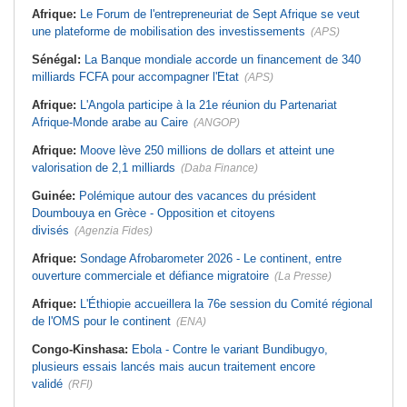
Afrique:
Le Forum de l'entrepreneuriat de Sept Afrique se veut
une plateforme de mobilisation des investissements
(APS)
Sénégal:
La Banque mondiale accorde un financement de 340
milliards FCFA pour accompagner l'Etat
(APS)
Afrique:
L'Angola participe à la 21e réunion du Partenariat
Afrique-Monde arabe au Caire
(ANGOP)
Afrique:
Moove lève 250 millions de dollars et atteint une
valorisation de 2,1 milliards
(Daba Finance)
Guinée:
Polémique autour des vacances du président
Doumbouya en Grèce - Opposition et citoyens
divisés
(Agenzia Fides)
Afrique:
Sondage Afrobarometer 2026 - Le continent, entre
ouverture commerciale et défiance migratoire
(La Presse)
Afrique:
L'Éthiopie accueillera la 76e session du Comité régional
de l'OMS pour le continent
(ENA)
Congo-Kinshasa:
Ebola - Contre le variant Bundibugyo,
plusieurs essais lancés mais aucun traitement encore
validé
(RFI)