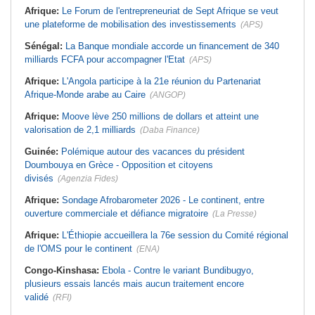
Afrique:
Le Forum de l'entrepreneuriat de Sept Afrique se veut
une plateforme de mobilisation des investissements
(APS)
Sénégal:
La Banque mondiale accorde un financement de 340
milliards FCFA pour accompagner l'Etat
(APS)
Afrique:
L'Angola participe à la 21e réunion du Partenariat
Afrique-Monde arabe au Caire
(ANGOP)
Afrique:
Moove lève 250 millions de dollars et atteint une
valorisation de 2,1 milliards
(Daba Finance)
Guinée:
Polémique autour des vacances du président
Doumbouya en Grèce - Opposition et citoyens
divisés
(Agenzia Fides)
Afrique:
Sondage Afrobarometer 2026 - Le continent, entre
ouverture commerciale et défiance migratoire
(La Presse)
Afrique:
L'Éthiopie accueillera la 76e session du Comité régional
de l'OMS pour le continent
(ENA)
Congo-Kinshasa:
Ebola - Contre le variant Bundibugyo,
plusieurs essais lancés mais aucun traitement encore
validé
(RFI)