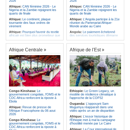
2026
2026
Afrique:
CAN féminine 2026 - Le
Afrique:
CAN féminine 2026 - Le
Nigeria et la Zambie rejoignent les
Nigeria et la Zambie rejoignent les
quarts de finale
quarts de finale
Afrique:
Le continent, plaque
Afrique:
L'Angola participe à la 21e
tournante des faux ordres de
réunion du Partenariat Afrique-
virement
Monde arabe au Caire
Afrique:
Pourquoi l'avenir du textile
Angola:
Le paiement échelonné
africain est bien plus prometteur que
des services touristiques démarre
ne le laissent penser les chiffres
ce jeudi
Afrique:
Les Africains en première
Angola:
Jiu-jitsu - Le pays
ligne face à la crise de la biodiversité
décroche une troisième médaille à
Afrique Centrale
Afrique de l'Est
Abou Dabi
Afrique:
L'essor historique de
l'Éthiopie met à mal la campagne
Afrique:
Ju-Jitsu - La délégation
d'hostilité menée par Le Caire
angolaise reçue par l'ambassadeur
d'Angola aux Émirats arabes unis
Afrique:
La Cour international de
justice fixe le calendrier de la
Angola:
Une expédition automobile
procédure engagée par la RDC
favorise le tourisme à Humpata
contre le Rwanda
Angola:
La WAS-AC souhaite
Afrique:
Visite du Président de la
collaborer avec le pays pour
République et de la Première Dame
stimuler l'aquaculture
à Yamoussoukro
Congo-Kinshasa:
Le
Ethiopie:
Le Green Legacy, un
Afrique:
Un groupe parlementaire
gouvernement congolais, l'OMS et le
modèle de résilience climatique à
Afrique:
Le Forum de
se penche sur le rôle des femmes
CDC Africa renforcent la riposte à
l'approche de la COP32
l'entrepreneuriat de Sept Afrique se
dans l'interaction avec les
Ebola
veut une plateforme de mobilisation
communautés
Ouganda:
L'opposant Sam
des investissements
Afrique:
Revue de presse de
Mugumya réapparaît dans une
l'Afrique Francophone du 06 aout
vidéo après un an de disparition
2026
Afrique:
L'essor historique de
Congo-Kinshasa:
Le
l'Éthiopie met à mal la campagne
gouvernement congolais, l'OMS et le
d'hostilité menée par Le Caire
CDC Africa renforcent la riposte à
Afrique:
La Cour international de