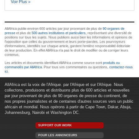
Voir Plus »
AllAfrica publie environ 600 articles par jour provenant de plus de
90 organes de
presse
et plus de
500 autres institutions et particuliers
, représentant une diversité de
positions sur tous les sujets. Nous publions aussi bien les informations et opinions de
l'opposition que celles du gouvernement et leurs porte-paroles. Les pourvoyeurs
d'informations, identifiés sur chaque article, gardent l'entière responsabilité éditoriale
de leur production. En effet AllAfrica n'a pas le droit de modifier ou de corriger leurs
contenus.
Les articles et documents identifiant AllAfrica comme source sont
produits ou
commandés par AllAfrica
. Pour tous vos commentaires ou questions,
contactez-nous
ici
.
AllAfrica est la voix de l'Afrique. par l'Afrique et sur l'Afrique. Nous
collectons, produisons et distribuons plus de 600 articles et nouvelles
par jour provenant de plus de 90 organes de presse du continent, de
nos propres journalistes et de centaines d'autres sources vers un public
africain et mondial. Nous opérons à partir de Cape Town, Dakar, Abuja,
Johannesburg, Nairobi et Washington DC.
SUPPORT OUR WORK
POUR LES ANNONCEURS