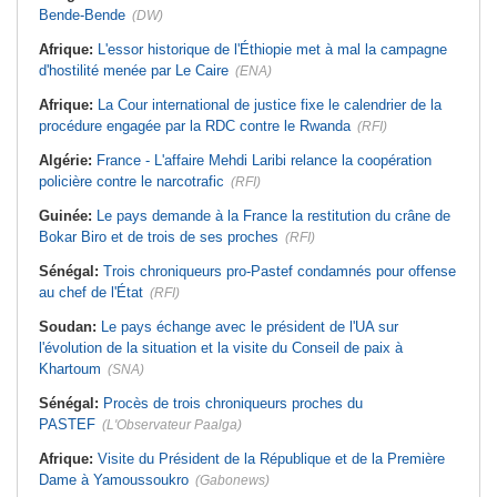
Bende-Bende
(DW)
Afrique:
L'essor historique de l'Éthiopie met à mal la campagne
d'hostilité menée par Le Caire
(ENA)
Afrique:
La Cour international de justice fixe le calendrier de la
procédure engagée par la RDC contre le Rwanda
(RFI)
Algérie:
France - L'affaire Mehdi Laribi relance la coopération
policière contre le narcotrafic
(RFI)
Guinée:
Le pays demande à la France la restitution du crâne de
Bokar Biro et de trois de ses proches
(RFI)
Sénégal:
Trois chroniqueurs pro-Pastef condamnés pour offense
au chef de l'État
(RFI)
Soudan:
Le pays échange avec le président de l'UA sur
l'évolution de la situation et la visite du Conseil de paix à
Khartoum
(SNA)
Sénégal:
Procès de trois chroniqueurs proches du
PASTEF
(L'Observateur Paalga)
Afrique:
Visite du Président de la République et de la Première
Dame à Yamoussoukro
(Gabonews)