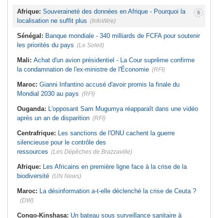
Afrique:
Souveraineté des données en Afrique - Pourquoi la
localisation ne suffit plus
(InfoWire)
Sénégal:
Banque mondiale - 340 milliards de FCFA pour soutenir
les priorités du pays
(Le Soleil)
Mali:
Achat d'un avion présidentiel - La Cour suprême confirme
la condamnation de l'ex-ministre de l'Économie
(RFI)
Maroc:
Gianni Infantino accusé d'avoir promis la finale du
Mondial 2030 au pays
(RFI)
Ouganda:
L'opposant Sam Mugumya réapparaît dans une vidéo
après un an de disparition
(RFI)
Centrafrique:
Les sanctions de l'ONU cachent la guerre
silencieuse pour le contrôle des
ressources
(Les Dépêches de Brazzaville)
Afrique:
Les Africains en première ligne face à la crise de la
biodiversité
(UN News)
Maroc:
La désinformation a-t-elle déclenché la crise de Ceuta ?
(DW)
Congo-Kinshasa:
Un bateau sous surveillance sanitaire à