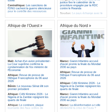
Ebola
justice fixe le calendrier de la
Centrafrique:
Les sanctions de
procédure engagée par la RDC
l'ONU cachent la guerre silencieuse
contre le Rwanda
pour le contrôle des ressources
Soudan:
Le pays échange avec le
Congo-Kinshasa:
Un bateau sous
président de l'UA sur l'évolution de la
surveillance sanitaire à Bende-
situation et la visite du Conseil de
Bende
paix à Khartoum
Afrique de l'Ouest
Afrique du Nord
Afrique:
La Cour international de
Afrique:
L'Éthiopie accueillera la
justice fixe le calendrier de la
76e session du Comité régional de
procédure engagée par la RDC
l'OMS pour le continent
contre le Rwanda
Kenya:
Une nouvelle récolte
Afrique:
Visite du Président de la
d'espoir - Le coton Bt relance la
République et de la Première Dame
filière cotonnière à Lamu
à Yamoussoukro
Madagascar:
RN4 - Des portions
Afrique:
L'Angola participe à la 21e
restent critiques
réunion du Partenariat Afrique-
Madagascar:
Antaninandro- Un
Monde arabe au Caire
récidiviste armé se présente comme
Mali:
Achat d'un avion présidentiel -
Maroc:
Gianni Infantino accusé
Congo-Kinshasa:
Ebola - Contre le
policier
La Cour suprême confirme la
d'avoir promis la finale du Mondial
variant Bundibugyo, plusieurs
condamnation de l'ex-ministre de
2030 au pays
Madagascar:
Spectacle - Star Tour
essais lancés mais aucun traitement
l'Économie
transforme Mahajanga en aire de
Afrique:
Revue de presse de
encore validé
fête
Afrique:
Revue de presse de
l'Afrique Francophone du 06 aout
Cameroun:
Plusieurs
l'Afrique Francophone du 06 aout
2026
ressortissants expulsés des États-
2026
Afrique:
CAN féminine 2026 - Le
Unis redoutent un retour dans leur
Bénin:
Le nouveau Sénat élit son
Nigeria et la Zambie rejoignent les
pays
premier président
quarts de finale
Afrique:
CAN féminine 2026 - Le
Maroc:
Gianni Infantino accusé
Nigeria et la Zambie rejoignent les
d'avoir promis la finale du Mondial
quarts de finale
2030 au pays
Afrique:
Le continent, plaque
Maroc:
La désinformation a-t-elle
tournante des faux ordres de
déclenché la crise de Ceuta ?
virement