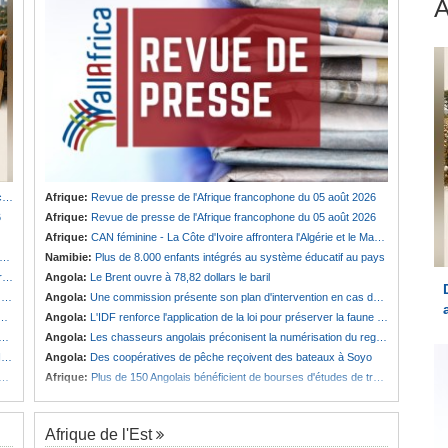
u
Afrique:
Revue de presse de l'Afrique francophone du 05 août 2026
6
Afrique:
Revue de presse de l'Afrique francophone du 05 août 2026
Afrique:
CAN féminine - La Côte d'Ivoire affrontera l'Algérie et le Maroc fera face à l'Afrique du Sud en quarts
Namibie:
Plus de 8.000 enfants intégrés au système éducatif au pays
e
Angola:
Le Brent ouvre à 78,82 dollars le baril
t
Angola:
Une commission présente son plan d'intervention en cas de catastrophe à Huambo
Angola:
L'IDF renforce l'application de la loi pour préserver la faune sauvage
Angola:
Les chasseurs angolais préconisent la numérisation du registre et des licences
s
Angola:
Des coopératives de pêche reçoivent des bateaux à Soyo
Afrique:
Plus de 150 Angolais bénéficient de bourses d'études de troisième cycle au Royaume-Uni
Afrique de l'Est