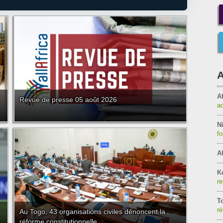
A
Af
Revue de presse 05 août 2026
a
Ni
f
Af
K
re
T
ré
Au Togo, 43 organisations civiles dénoncent la
réforme constitutionnelle