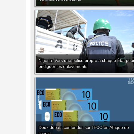
Nigeria: Vers une police propre à chaque État pou
endiguer les enlèvements
Deux débats confondus sur l'ECO en Afrique de
l'ouest