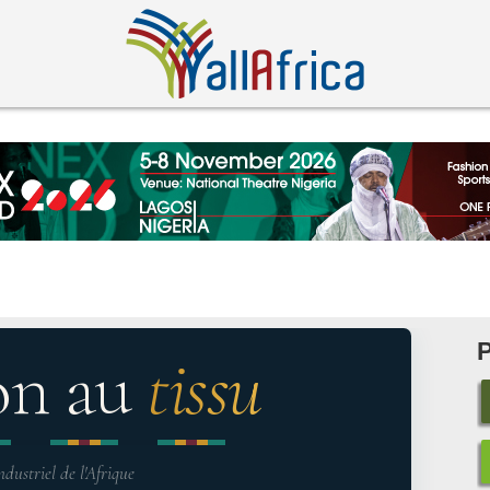
on au
tissu
ndustriel de l'Afrique