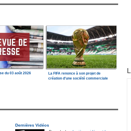
L
se du 03 août 2026
La FIFA renonce à son projet de
création d'une société commerciale
tirés du site
 État
Afrique:
Revue de presse de l'Afrique
1
francophone du 05 août 2026
tion
Afrique:
Visa US à 20 000 $ - 30 pays africains
2
sur la liste
Dernières Vidéos