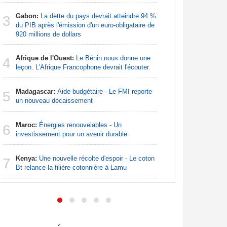
Nigeria:
3
Gabon:
La dette du pays devrait atteindre 94 %
pour les 
3
du PIB après l'émission d'un euro-obligataire de
920 millions de dollars
Nigeria:
4
grande in
Afrique de l'Ouest:
Le Bénin nous donne une
4
leçon. L'Afrique Francophone devrait l'écouter.
Nigeria:
5
de lever 5
Madagascar:
Aide budgétaire - Le FMI reporte
5
introduct
un nouveau décaissement
Nigeria:
6
Maroc:
Énergies renouvelables - Un
- Une lueu
6
investissement pour un avenir durable
communau
Kenya:
Une nouvelle récolte d'espoir - Le coton
Afrique:
7
7
Bt relance la filière cotonnière à Lamu
Francopho