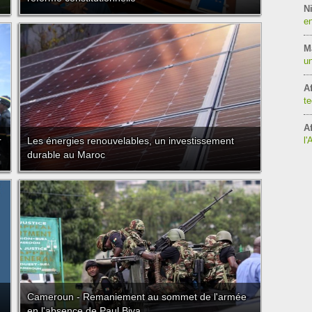
Ni
en
M
un
Af
te
Af
r
Les énergies renouvelables, un investissement
l'
durable au Maroc
Cameroun - Remaniement au sommet de l'armée
en l'absence de Paul Biya