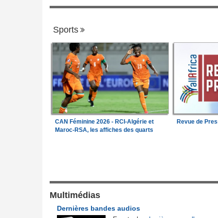
Sports
CAN Féminine 2026 - RCI-Algérie et
Revue de Pres
Maroc-RSA, les affiches des quarts
Justice et Lois
l'armée camerounaise
Nigeria:
Vers une police propre à chaque
1
pour endiguer les enlèvements
pesé sur la position
Cameroun:
Une campagne de sensibilisa
Multimédias
2
ste concernant les
menée dans les aéroports contre le trafic
Dernières bandes audios
ebta
d'espèces protégées