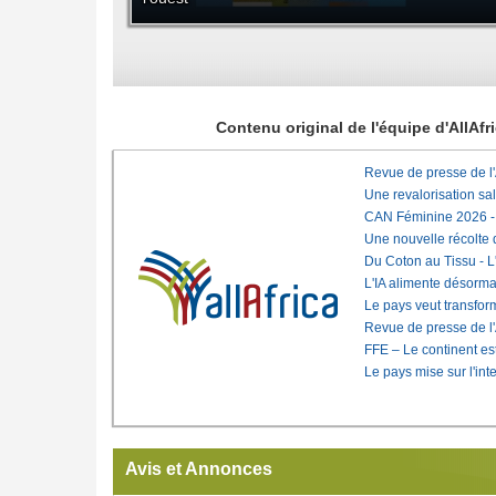
Contenu original de l'équipe d'AllAf
Revue de presse de l
Une revalorisation sa
CAN Féminine 2026 - C
Une nouvelle récolte d
Du Coton au Tissu - L'
L'IA alimente désorma
Le pays veut transfo
Revue de presse de l
FFE – Le continent est
Le pays mise sur l'int
Avis et Annonces