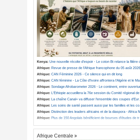
Kenya:
Une nouvelle récolte d'espoir - Le coton Bt relance la filière cotonnière à Lam
Afrique:
Revue de presse de l'Afrique francophone du 05 août 202
Afrique:
CAN Féminine 2026 - Ce silence qui en dit long
Afrique:
CAN féminine - La Côte d'Ivoire affrontera l'Algérie et le Maroc fera face à l'Afrique du Sud en quarts
Afrique:
Sondage Afrobarometer 2026 - Le continent, entre ouverture commerciale et défiance migratoir
Afrique:
L'Éthiopie accueillera la 76e session du Comité régional de l'OMS pour le continen
Afrique:
La chaîne Canal+ va diffuser l'ensemble des coupes d'Europe de football sur le continent
Afrique:
Les soins de santé passent aussi par les familles et les communautés
Afrique:
Distinction des leaders africains et de la diaspora - Africa Next Awards veut célébrer l'excellence africaine à Pari
Afrique:
Plus de 150 Angolais bénéficient de bourses d'études de troisième cycle au Royaume-Uni
Afrique Centrale