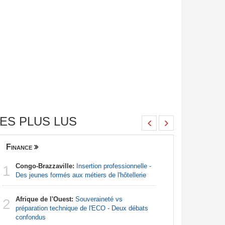
ES PLUS LUS
Finance
Nigeria
Congo-Brazzaville:
Insertion professionnelle -
Afrique:
1
1
Des jeunes formés aux métiers de l'hôtellerie
francopho
Afrique de l'Ouest:
Souveraineté vs
Nigeria:
2
2
préparation technique de l'ECO - Deux débats
pour endi
confondus