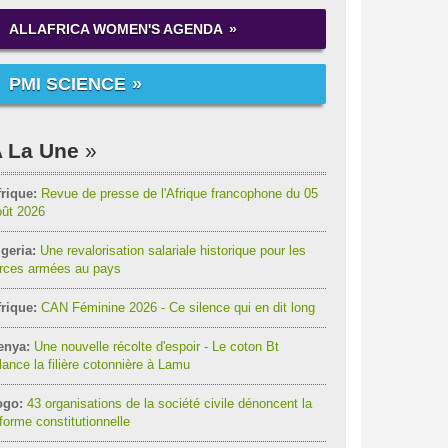
ALLAFRICA WOMEN'S AGENDA
PMI SCIENCE
 La Une
rique:
Revue de presse de l'Afrique francophone du 05
oût 2026
geria:
Une revalorisation salariale historique pour les
orces armées au pays
rique:
CAN Féminine 2026 - Ce silence qui en dit long
enya:
Une nouvelle récolte d'espoir - Le coton Bt
lance la filière cotonnière à Lamu
ogo:
43 organisations de la société civile dénoncent la
forme constitutionnelle