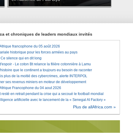
rica et chroniques de leaders mondiaux invités
'Afrique francophone du 05 août 2026
lariale historique pour les forces armées au pays
e silence qui en dit long
'espoir - Le coton Bt relance la filière cotonnière à Lamu
histoire que le continent a toujours eu besoin de raconter
is plus de la moitié des cybercrimes, alerte INTERPOL
rmer ses revenus miniers en moteur de développement
'Afrique Francophone du 04 aout 2026
 resté en retrait pendant la crise qui a secoué le football mondial
elligence artificielle avec le lancement de la « Senegal AI Factory »
Plus de allAfrica.com »