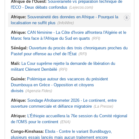
Afrique de l'Ouest:
Souveraineté vs préparation technique de
l'ECO - Deux débats confondus
(Lejecos.com)
Afrique:
Souveraineté des données en Afrique - Pourquoi la
localisation ne suffit plus
(InfoWire)
Afrique:
CAN féminine - La Côte d'Ivoire affrontera l'Algérie et le
Maroc fera face à l'Afrique du Sud en quarts
(RFI)
Sénégal:
Ouverture du procès des trois chroniqueurs proches du
Pastef pour offense au chef de l'État
(RFI)
Mali:
La Cour suprême rejette la demande de libération du
militant Clément Dembélé
(RFI)
Guinée:
Polémique autour des vacances du président
Doumbouya en Grèce - Opposition et citoyens
divisés
(Agenzia Fides)
Afrique:
Sondage Afrobarometer 2026 - Le continent, entre
ouverture commerciale et défiance migratoire
(La Presse)
Afrique:
L'Éthiopie accueillera la 76e session du Comité régional
de l'OMS pour le continent
(ENA)
Congo-Kinshasa:
Ebola - Contre le variant Bundibugyo,
plusieurs essais lancés mais aucun traitement encore