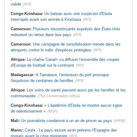
validé
(RFI)
Congo-Kinshasa:
Un bateau avec une suspicion d'Ebola
intercepté avant son arrivée à Kinshasa
(RFI)
Cameroun:
Plusieurs ressortissants expulsés des États-Unis
redoutent un retour dans leur pays
(RFI)
Cameroun:
Une campagne de sensibilisation menée dans les
aéroports contre le trafic d'espèces protégées
(RFI)
Afrique:
La chaîne Canal+ va diffuser l'ensemble des coupes
d'Europe de football sur le continent
(RFI)
Madagascar:
A Tamatave, l'extension du port provoque
l'expulsion de centaines de familles
(RFI)
Afrique:
Les soins de santé passent aussi par les familles et les
communautés
(The Conversation Africa)
Congo-Kinshasa:
« L'épidémie d'Ebola ne montre aucun signe
de ralentissement »
(MSF)
Mali:
Un journaliste condamné à un an de prison au pays
(HRW)
Maroc:
Ceuta - Le pays assure avoir prévenu l'Espagne des
risques avant la crise migratoire
(RFI)