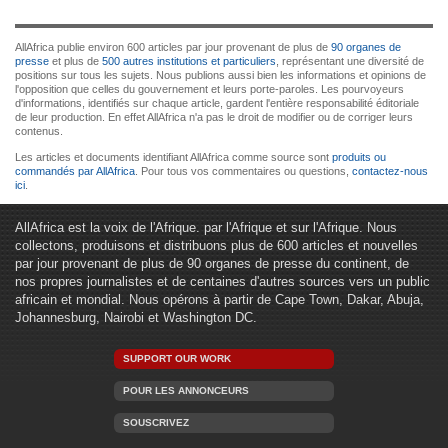
AllAfrica publie environ 600 articles par jour provenant de plus de
90 organes de
presse
et plus de
500 autres institutions et particuliers
, représentant une diversité de
positions sur tous les sujets. Nous publions aussi bien les informations et opinions de
l'opposition que celles du gouvernement et leurs porte-paroles. Les pourvoyeurs
d'informations, identifiés sur chaque article, gardent l'entière responsabilité éditoriale
de leur production. En effet AllAfrica n'a pas le droit de modifier ou de corriger leurs
contenus.
Les articles et documents identifiant AllAfrica comme source sont
produits ou
commandés par AllAfrica
. Pour tous vos commentaires ou questions,
contactez-nous
ici
.
AllAfrica est la voix de l'Afrique. par l'Afrique et sur l'Afrique. Nous
collectons, produisons et distribuons plus de 600 articles et nouvelles
par jour provenant de plus de 90 organes de presse du continent, de
nos propres journalistes et de centaines d'autres sources vers un public
africain et mondial. Nous opérons à partir de Cape Town, Dakar, Abuja,
Johannesburg, Nairobi et Washington DC.
SUPPORT OUR WORK
POUR LES ANNONCEURS
SOUSCRIVEZ