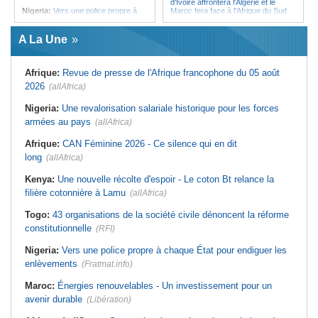
d'Ivoire affrontera l'Algérie et le
Nigeria:
Vers une police propre à
Maroc fera face à l'Afrique du Sud
chaque État pour endiguer les
en quarts
enlèvements
Afrique:
Sondage Afrobarometer
A La Une
Afrique de l'Ouest:
Souveraineté
2026 - Le continent, entre ouverture
vs préparation technique de l'ECO -
commerciale et défiance migratoire
Deux débats confondus
Tunisie:
La pollution industrielle
Afrique:
Revue de presse de l'Afrique francophone du 05 août
Afrique:
CAN féminine - La Côte
endémique à Radès oblige le
d'Ivoire affrontera l'Algérie et le
président à monter au créneau
2026
(allAfrica)
Maroc fera face à l'Afrique du Sud
Maroc:
Ceuta - Le pays assure
en quarts
avoir prévenu l'Espagne des risques
Nigeria:
Une revalorisation salariale historique pour les forces
Sénégal:
Ouverture du procès des
avant la crise migratoire
armées au pays
trois chroniqueurs proches du
(allAfrica)
Tunisie:
Vers un renforcement
Pastef pour offense au chef de l'État
stratégique du partenariat
Afrique:
CAN Féminine 2026 - Ce silence qui en dit
Mali:
La Cour suprême rejette la
économique et diplomatique
demande de libération du militant
long
(allAfrica)
Tunisie:
Marché parallèle - Plus de
Clément Dembélé
32 000 fournitures scolaires saisies
Guinée:
Polémique autour des
au premier semestre
Kenya:
Une nouvelle récolte d'espoir - Le coton Bt relance la
vacances du président Doumbouya
filière cotonnière à Lamu
en Grèce - Opposition et citoyens
(allAfrica)
divisés
Togo:
43 organisations de la société civile dénoncent la réforme
constitutionnelle
(RFI)
Nigeria:
Vers une police propre à chaque État pour endiguer les
enlèvements
(Fratmat.info)
Maroc:
Énergies renouvelables - Un investissement pour un
avenir durable
(Libération)