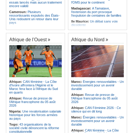
essais lancés mais aucun traitement
l'OMS pour le continent
encore validé
Madagascar:
A Tamatave,
Cameroun:
Plusieurs
l'extension du port provoque
ressortissants expulsés des États-
l'expulsion de centaines de familles
Unis redoutent un retour dans leur
Ile Maurice:
Un débat sans voix
pays
dissidente
Congo-Kinshasa:
Un bateau avec
Ile Maurice:
Révision des frais de la
une suspicion d'Ebola intercepté
FSC - La crainte d'un coup de froid
avant son arrivée à Kinshasa
sur la compétitivité
Afrique de l'Ouest
Afrique du Nord
Cameroun:
Une campagne de
Ile Maurice:
Fayzal Ally Beegun
sensibilisation menée dans les
dénonce des interpellations «sans
aéroports contre le trafic d'espèces
dignité»
protégées
Ile Maurice:
Migration - Le pays
Congo-Kinshasa:
« L'épidémie
face au défi de la main-d'oeuvre de
d'Ebola ne montre aucun signe de
demain
ralentissement »
Ile Maurice:
Plus d'émissions,
Centrafrique:
Reprise des
moins d'eau, toujours accro aux
audiences criminelles après
fossiles - Le bilan climatique dans le
plusieurs mois de retard
rouge
Afrique:
CAN féminine - La Côte
Maroc:
Énergies renouvelables - Un
Congo-Kinshasa:
Où en est le
d'Ivoire affrontera l'Algérie et le
investissement pour un avenir
Ile Maurice:
Le pays et l'Arabie
projet d'échange de prisonniers
Maroc fera face à l'Afrique du Sud
durable
saoudite renforcent leur coopération
entre Kinshasa et l'AFC/M23?
en quarts
Afrique:
Revue de presse de
Centrafrique:
Incident au pays -
Afrique:
Revue de presse de
l'Afrique francophone du 05 août
Les FACA récupèrent des armes
l'Afrique francophone du 05 août
2026
2026
Afrique:
CAN Féminine 2026 - Ce
Nigeria:
Une revalorisation salariale
silence qui en dit long
historique pour les forces armées
Maroc:
Énergies renouvelables - Un
au pays
investissement pour un avenir
Togo:
43 organisations de la
durable
société civile dénoncent la réforme
Afrique:
CAN féminine - La Côte
constitutionnelle