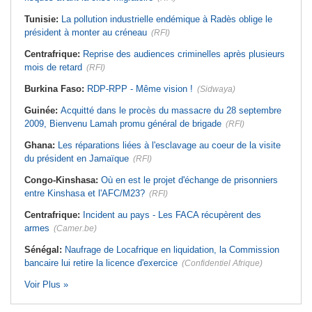
Tunisie:
La pollution industrielle endémique à Radès oblige le
président à monter au créneau
(RFI)
Centrafrique:
Reprise des audiences criminelles après plusieurs
mois de retard
(RFI)
Burkina Faso:
RDP-RPP - Même vision !
(Sidwaya)
Guinée:
Acquitté dans le procès du massacre du 28 septembre
2009, Bienvenu Lamah promu général de brigade
(RFI)
Ghana:
Les réparations liées à l'esclavage au coeur de la visite
du président en Jamaïque
(RFI)
Congo-Kinshasa:
Où en est le projet d'échange de prisonniers
entre Kinshasa et l'AFC/M23?
(RFI)
Centrafrique:
Incident au pays - Les FACA récupèrent des
armes
(Camer.be)
Sénégal:
Naufrage de Locafrique en liquidation, la Commission
bancaire lui retire la licence d'exercice
(Confidentiel Afrique)
Voir Plus »