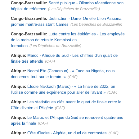
Congo-Brazzaville:
Santé publique - Ollombo réceptionne son
hôpital de référence
(Les Dépêches de Brazzaville)
Congo-Brazzaville:
Distinction - Darrel Ornelle Elion Assiana
promue maître-assistant Cames
(Les Dépêches de Brazzaville)
Congo-Brazzaville:
Lutte contre les épidémies - Les employés
de la maison de retraite Kambissi en
formation
(Les Dépêches de Brazzaville)
Afrique:
Maroc - Afrique du Sud - Les chiffres d'un quart de
finale très attendu
(CAF)
Afrique:
Naomi Eto (Cameroun) - « Face au Nigeria, nous
donnerons tout sur le terrain. »
(CAF)
Afrique:
Élodie Nakkach (Maroc) - « La finale de 2022, on
l'utilise comme une expérience pour aller de l'avant »
(CAF)
Afrique:
Les statistiques clés avant le quart de finale entre la
Côte d'Ivoire et l'Algérie
(CAF)
Afrique:
Le Maroc et l'Afrique du Sud se retrouvent quatre ans
après la finale
(CAF)
Afrique:
Côte d'Ivoire - Algérie, un duel de contrastes
(CAF)