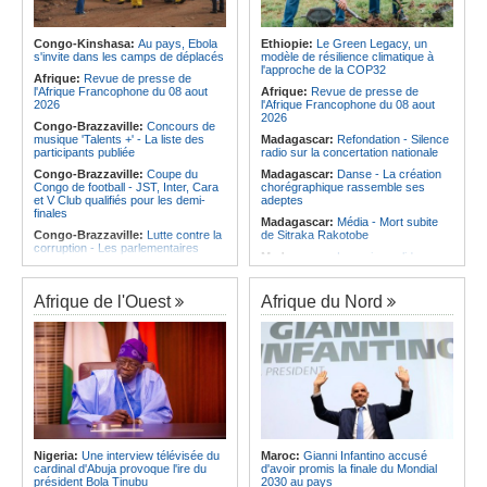
Afrique:
Les statistiques clés avant
Angola:
Le pays totalise six
le quart de finale entre la Côte
médailles au Championnat du
d'Ivoire et l'Algérie
monde de ju-jitsu
Congo-Kinshasa:
Au pays, Ebola
Ethiopie:
Le Green Legacy, un
Afrique:
Le Maroc et l'Afrique du
s'invite dans les camps de déplacés
modèle de résilience climatique à
Angola:
Le pays criminalise la
Sud se retrouvent quatre ans après
l'approche de la COP32
diffusion de fausses informations
Afrique:
Revue de presse de
la finale
sur Internet
l'Afrique Francophone du 08 aout
Afrique:
Revue de presse de
Afrique:
Côte d'Ivoire - Algérie, un
2026
l'Afrique Francophone du 08 aout
duel de contrastes
2026
Congo-Brazzaville:
Concours de
musique 'Talents +' - La liste des
Madagascar:
Refondation - Silence
participants publiée
radio sur la concertation nationale
Congo-Brazzaville:
Coupe du
Madagascar:
Danse - La création
Congo de football - JST, Inter, Cara
chorégraphique rassemble ses
et V Club qualifiés pour les demi-
adeptes
finales
Madagascar:
Média - Mort subite
Congo-Brazzaville:
Lutte contre la
de Sitraka Rakotobe
corruption - Les parlementaires
Madagascar:
Les reins solides
sensibilisés
Madagascar:
Vol à la tire - Un
Congo-Brazzaville:
Santé publique
groupe de six femmes se retrouve
- Ollombo réceptionne son hôpital de
Afrique de l'Ouest
Afrique du Nord
en prison
référence
Madagascar:
Athlétisme - 100
Congo-Brazzaville:
Lutte contre
mètres - Junior Tsiravay et Zo
les épidémies - Les employés de la
Rakotonary co-champions
maison de retraite Kambissi en
formation
Madagascar:
Hasina
Rakotondramiara, Président du
Congo-Brazzaville:
Distinction -
Rouge - « Aucun retour
Darrel Ornelle Elion Assiana promue
d'investissement pour les petits
maître-assistant Cames
clubs »
Afrique:
Naomi Eto (Cameroun) - «
Madagascar:
Agroalimentaire - Les
Face au Nigeria, nous donnerons
Nigeria:
Une interview télévisée du
Maroc:
Gianni Infantino accusé
boissons locales conquièrent le
tout sur le terrain. »
cardinal d'Abuja provoque l'ire du
d'avoir promis la finale du Mondial
marché
président Bola Tinubu
2030 au pays
Cameroun:
Ngoh Ngoh, l'homme