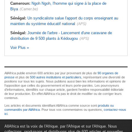
Cameroun:
Ngoh Ngoh, l'homme qui signe à la place de
Biya
(Camer.be)
Sénégal:
Un syndicaliste salue l'apport du corps enseignant au
maintien du système éducatif national
(APS)
Sénégal:
Journée de l'arbre - Lancement d'une caravane de
distribution de 9 500 plants à Kédougou
(APS)
Voir Plus »
AllAfrica publie environ 600 articles par jour provenant de plus de
90 organes de
presse
et plus de
500 autres institutions et particuliers
, représentant une diversité de
positions sur tous les sujets. Nous publions aussi bien les informations et opinions de
l'opposition que celles du gouvernement et leurs porte-paroles. Les pourvoyeurs
d'informations, identifiés sur chaque article, gardent l'entière responsabilité éditoriale
de leur production. En effet AllAfrica n'a pas le droit de modifier ou de corriger leurs
contenus.
Les articles et documents identifiant AllAfrica comme source sont
produits ou
commandés par AllAfrica
. Pour tous vos commentaires ou questions,
contactez-nous
ici
.
AllAfrica est la voix de l'Afrique. par l'Afrique et sur l'Afrique. Nous
collectons, produisons et distribuons plus de 600 articles et nouvelles