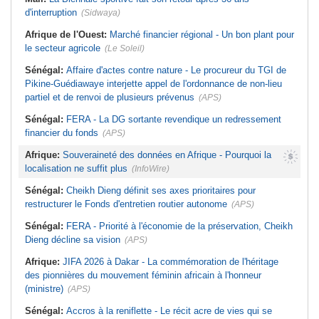
d'interruption
(Sidwaya)
Afrique de l'Ouest:
Marché financier régional - Un bon plant pour
le secteur agricole
(Le Soleil)
Sénégal:
Affaire d'actes contre nature - Le procureur du TGI de
Pikine-Guédiawaye interjette appel de l'ordonnance de non-lieu
partiel et de renvoi de plusieurs prévenus
(APS)
Sénégal:
FERA - La DG sortante revendique un redressement
financier du fonds
(APS)
Afrique:
Souveraineté des données en Afrique - Pourquoi la
localisation ne suffit plus
(InfoWire)
Sénégal:
Cheikh Dieng définit ses axes prioritaires pour
restructurer le Fonds d'entretien routier autonome
(APS)
Sénégal:
FERA - Priorité à l'économie de la préservation, Cheikh
Dieng décline sa vision
(APS)
Afrique:
JIFA 2026 à Dakar - La commémoration de l'héritage
des pionnières du mouvement féminin africain à l'honneur
(ministre)
(APS)
Sénégal:
Accros à la reniflette - Le récit acre de vies qui se