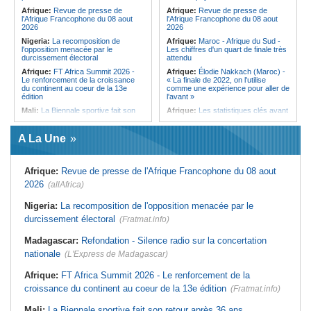
qui signe à la place de Biya
Afrique:
Revue de presse de
Afrique:
Revue de presse de
l'Afrique Francophone du 08 aout
l'Afrique Francophone du 08 aout
2026
2026
Nigeria:
La recomposition de
Afrique:
Maroc - Afrique du Sud -
l'opposition menacée par le
Les chiffres d'un quart de finale très
durcissement électoral
attendu
Afrique:
FT Africa Summit 2026 -
Afrique:
Élodie Nakkach (Maroc) -
Le renforcement de la croissance
« La finale de 2022, on l'utilise
du continent au coeur de la 13e
comme une expérience pour aller de
édition
l'avant »
Mali:
La Biennale sportive fait son
Afrique:
Les statistiques clés avant
retour après 36 ans d'interruption
le quart de finale entre la Côte
d'Ivoire et l'Algérie
Afrique de l'Ouest:
Marché
A La Une
financier régional - Un bon plant
Afrique:
Le Maroc et l'Afrique du
pour le secteur agricole
Sud se retrouvent quatre ans après
la finale
Sénégal:
FERA - La DG sortante
Afrique:
Revue de presse de l'Afrique Francophone du 08 aout
revendique un redressement
Afrique:
Côte d'Ivoire - Algérie, un
financier du fonds
duel de contrastes
2026
(allAfrica)
Sénégal:
Affaire d'actes contre
Afrique:
AfroBasket U18 - Le
nature - Le procureur du TGI de
Sénégal bat la Tunisie et prend le
Nigeria:
La recomposition de l'opposition menacée par le
Pikine-Guédiawaye interjette appel
quart
durcissement électoral
de l'ordonnance de non-lieu partiel et
(Fratmat.info)
Tunisie:
Enseignement supérieur -
de renvoi de plusieurs prévenus
Le pays lance son premier master
Madagascar:
Refondation - Silence radio sur la concertation
Sénégal:
FERA - Priorité à
interconnecté « One Health »
l'économie de la préservation,
nationale
(L'Express de Madagascar)
Tunisie:
La CCI de Tunis lance le
Cheikh Dieng décline sa vision
pôle « SPEEDUP » pour propulser
Sénégal:
Cheikh Dieng définit ses
les startups à l'international
Afrique:
FT Africa Summit 2026 - Le renforcement de la
axes prioritaires pour restructurer le
croissance du continent au coeur de la 13e édition
Fonds d'entretien routier autonome
(Fratmat.info)
Mali:
La Biennale sportive fait son retour après 36 ans