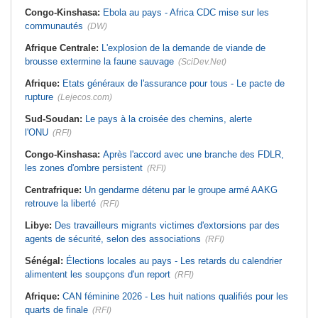
Congo-Kinshasa:
Ebola au pays - Africa CDC mise sur les
communautés
(DW)
Afrique Centrale:
L'explosion de la demande de viande de
brousse extermine la faune sauvage
(SciDev.Net)
Afrique:
Etats généraux de l'assurance pour tous - Le pacte de
rupture
(Lejecos.com)
Sud-Soudan:
Le pays à la croisée des chemins, alerte
l'ONU
(RFI)
Congo-Kinshasa:
Après l'accord avec une branche des FDLR,
les zones d'ombre persistent
(RFI)
Centrafrique:
Un gendarme détenu par le groupe armé AAKG
retrouve la liberté
(RFI)
Libye:
Des travailleurs migrants victimes d'extorsions par des
agents de sécurité, selon des associations
(RFI)
Sénégal:
Élections locales au pays - Les retards du calendrier
alimentent les soupçons d'un report
(RFI)
Afrique:
CAN féminine 2026 - Les huit nations qualifiés pour les
quarts de finale
(RFI)