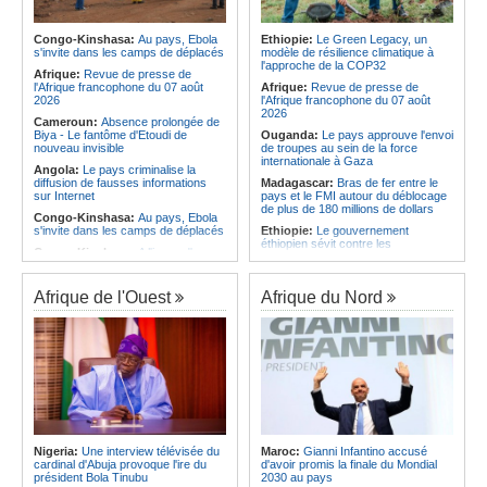
Afrique:
La LSF salue le lancement
corrige le Kabuscorp en match de
du premier ETF obligataire
préparation
souverain africain (USD) disponible
Congo-Kinshasa:
Au pays, Ebola
Ethiopie:
Le Green Legacy, un
Angola:
Des experts prélèvent des
en Europe
s'invite dans les camps de déplacés
modèle de résilience climatique à
échantillons pour identifier les
l'approche de la COP32
Afrique:
Promesse de la finale de la
victimes de l'accident de Cuanza-
Afrique:
Revue de presse de
Coupe du Monde 2030 au Maroc -
Sul
l'Afrique francophone du 07 août
Afrique:
Revue de presse de
Infantino marquera-t-il le but de son
2026
l'Afrique francophone du 07 août
maintien ?
2026
Cameroun:
Absence prolongée de
Biya - Le fantôme d'Etoudi de
Ouganda:
Le pays approuve l'envoi
nouveau invisible
de troupes au sein de la force
internationale à Gaza
Angola:
Le pays criminalise la
diffusion de fausses informations
Madagascar:
Bras de fer entre le
sur Internet
pays et le FMI autour du déblocage
de plus de 180 millions de dollars
Congo-Kinshasa:
Au pays, Ebola
s'invite dans les camps de déplacés
Ethiopie:
Le gouvernement
éthiopien sévit contre les
Congo-Kinshasa:
A l'issue d'une
fonctionnaires et les hommes
visite au pays, le chef de l'OMS
d'affaires corrompus
appelle à intensifier la riposte
Kenya:
Des associations de
Afrique de l'Ouest
Afrique du Nord
Congo-Kinshasa:
Transfert de 15
femmes marchent pour dénoncer
personnes vers l'AFC/M23
les disparitions forcées
Centrafrique:
Un réseau mondial
Afrique:
La CEA renforce les
de professionnels de la santé
capacités des parlementaires de
connectés par la télémédecine
l'Afrique de l'Est
Congo-Kinshasa:
Ebola au pays -
Congo-Kinshasa:
Après l'accord
Africa CDC mise sur les
avec une branche des FDLR, les
communautés
zones d'ombre persistent
Afrique Centrale:
L'explosion de la
Sud-Soudan:
Le pays à la croisée
demande de viande de brousse
des chemins, alerte l'ONU
Nigeria:
Une interview télévisée du
Maroc:
Gianni Infantino accusé
extermine la faune sauvage
cardinal d'Abuja provoque l'ire du
d'avoir promis la finale du Mondial
Rwanda:
Rome et Kigali discutent
président Bola Tinubu
2030 au pays
d'une possible externalisation au