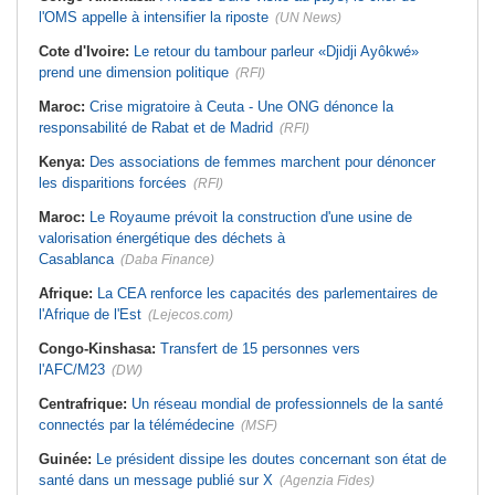
l'OMS appelle à intensifier la riposte
(UN News)
Cote d'Ivoire:
Le retour du tambour parleur «Djidji Ayôkwé»
prend une dimension politique
(RFI)
Maroc:
Crise migratoire à Ceuta - Une ONG dénonce la
responsabilité de Rabat et de Madrid
(RFI)
Kenya:
Des associations de femmes marchent pour dénoncer
les disparitions forcées
(RFI)
Maroc:
Le Royaume prévoit la construction d'une usine de
valorisation énergétique des déchets à
Casablanca
(Daba Finance)
Afrique:
La CEA renforce les capacités des parlementaires de
l'Afrique de l'Est
(Lejecos.com)
Congo-Kinshasa:
Transfert de 15 personnes vers
l'AFC/M23
(DW)
Centrafrique:
Un réseau mondial de professionnels de la santé
connectés par la télémédecine
(MSF)
Guinée:
Le président dissipe les doutes concernant son état de
santé dans un message publié sur X
(Agenzia Fides)