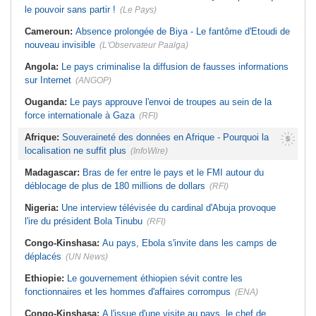
le pouvoir sans partir !
(Le Pays)
Cameroun:
Absence prolongée de Biya - Le fantôme d'Etoudi de
nouveau invisible
(L'Observateur Paalga)
Angola:
Le pays criminalise la diffusion de fausses informations
sur Internet
(ANGOP)
Ouganda:
Le pays approuve l'envoi de troupes au sein de la
force internationale à Gaza
(RFI)
Afrique:
Souveraineté des données en Afrique - Pourquoi la
localisation ne suffit plus
(InfoWire)
Madagascar:
Bras de fer entre le pays et le FMI autour du
déblocage de plus de 180 millions de dollars
(RFI)
Nigeria:
Une interview télévisée du cardinal d'Abuja provoque
l'ire du président Bola Tinubu
(RFI)
Congo-Kinshasa:
Au pays, Ebola s'invite dans les camps de
déplacés
(UN News)
Ethiopie:
Le gouvernement éthiopien sévit contre les
fonctionnaires et les hommes d'affaires corrompus
(ENA)
Congo-Kinshasa:
A l'issue d'une visite au pays, le chef de