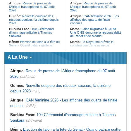
pays des procédures d'asile à
Afrique:
Revue de presse de
Afrique:
Revue de presse de
destination de l'Italie
l'Afrique francophone du 07 août
l'Afrique francophone du 07 août
2026
2026
Guinée:
Nouvelle coupure des
Afrique:
CAN féminine 2026 - Les
réseaux sociaux, la sixième depuis
affiches des quarts de finale
2023
connues
Burkina Faso:
10e Cérémonial
Maroc:
Crise migratoire à Ceuta -
d'hommage militaire à Thomas
Une ONG dénonce la responsabilité
Sankara
de Rabat et de Madrid
Bénin:
Election de talon a la tête du
Maroc:
Le Royaume prévoit la
Sénat - Quand patrice quitte le
construction d'une usine de
pouvoir sans partir !
valorisation énergétique des
déchets à Casablanca
Cameroun:
Absence prolongée de
A La Une
Biya - Le fantôme d'Etoudi de
Libye:
Des travailleurs migrants
nouveau invisible
victimes d'extorsions par des
agents de sécurité, selon des
Nigeria:
Une interview télévisée du
associations
Afrique:
Revue de presse de l'Afrique francophone du 07 août
cardinal d'Abuja provoque l'ire du
président Bola Tinubu
Afrique:
CAN féminine 2026 - Les
2026
(allAfrica)
huit nations qualifiés pour les quarts
Cote d'Ivoire:
Le retour du tambour
de finale
parleur «Djidji Ayôkwé» prend une
Guinée:
Nouvelle coupure des réseaux sociaux, la sixième
dimension politique
Afrique:
Promesse de la finale de la
depuis 2023
(RFI)
Coupe du Monde 2030 au Maroc -
Guinée:
Le président dissipe les
Infantino marquera-t-il le but de son
doutes concernant son état de
maintien ?
Afrique:
CAN féminine 2026 - Les affiches des quarts de finale
santé dans un message publié sur X
Afrique:
Partenariat Afrique-Monde
connues
(APS)
Afrique:
Etats généraux de
arabe - Des mesures adoptées pour
l'assurance pour tous - Le pacte de
relancer la coopération
rupture
Burkina Faso:
10e Cérémonial d'hommage militaire à Thomas
Maroc:
Driss Lachguar - Les défis
Sankara
(Sidwaya)
migratoires se résolvent par la
coopération internationale et le
traitement courageux des causes
Bénin:
Election de talon a la tête du Sénat - Quand patrice quitte
profondes