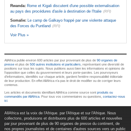
Rwanda:
Rome et Kigali discutent d'une possible externalisation
au pays des procédures d'asile à destination de l'Italie
(RFI)
Somalie:
Le camp de Galkayo frappé par une violente attaque
des Forces du Puntland
(RFI)
Voir Plus »
AllAfrica publie environ 600 articles par jour provenant de plus de
90 organes de
presse
et plus de
500 autres institutions et particuliers
, représentant une diversité de
positions sur tous les sujets. Nous publions aussi bien les informations et opinions de
l'opposition que celles du gouvernement et leurs porte-paroles. Les pourvoyeurs
d'informations, identifiés sur chaque article, gardent l'entière responsabilité éditoriale
de leur production. En effet AllAfrica n'a pas le droit de modifier ou de corriger leurs
contenus.
Les articles et documents identifiant AllAfrica comme source sont
produits ou
commandés par AllAfrica
. Pour tous vos commentaires ou questions,
contactez-nous
ici
.
AllAfrica est la voix de l'Afrique. par l'Afrique et sur l'Afrique. Nous
collectons, produisons et distribuons plus de 600 articles et nouvelles
par jour provenant de plus de 90 organes de presse du continent, de
nos propres journalistes et de centaines d'autres sources vers un public