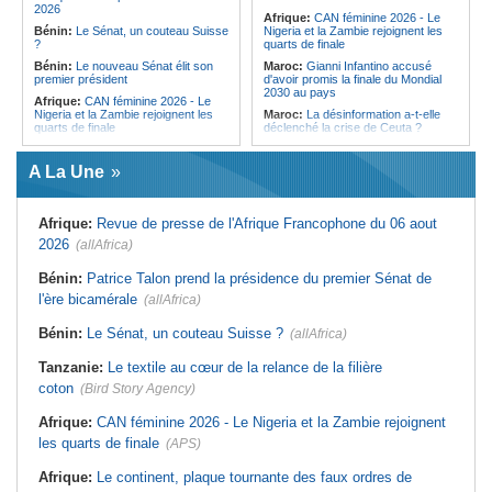
digitalisation au coeur des réformes
éthiopienne appelle à une
2026
Afrique:
CAN féminine 2026 - Le
!
mobilisation accrue des ressources
Bénin:
Le Sénat, un couteau Suisse
Nigeria et la Zambie rejoignent les
locales en Afrique
?
quarts de finale
Bénin:
Le nouveau Sénat élit son
Maroc:
Gianni Infantino accusé
premier président
d'avoir promis la finale du Mondial
2030 au pays
Afrique:
CAN féminine 2026 - Le
Nigeria et la Zambie rejoignent les
Maroc:
La désinformation a-t-elle
quarts de finale
déclenché la crise de Ceuta ?
Afrique:
Le continent, plaque
Afrique:
L'essor historique de
tournante des faux ordres de
l'Éthiopie met à mal la campagne
A La Une
virement
d'hostilité menée par Le Caire
Guinée:
Le général Amara Camara
Algérie:
France - L'affaire Mehdi
assume les fonctions présidentielles
Laribi relance la coopération
Afrique:
Revue de presse de l'Afrique Francophone du 06 aout
policière contre le narcotrafic
Ghana:
John Dramani en Jamaïque
2026
(allAfrica)
pour des questions liées à
Afrique:
L'Angola participe à la 21e
l'esclavage
réunion du Partenariat Afrique-
Monde arabe au Caire
Bénin:
Patrice Talon prend la présidence du premier Sénat de
Sénégal:
Banque mondiale - 340
milliards de FCFA pour soutenir les
Tunisie:
Au pays - 6 morts et 18
l'ère bicamérale
(allAfrica)
priorités du pays
blessés dans un grave accident de
la route
Mali:
Achat d'un avion présidentiel -
Bénin:
Le Sénat, un couteau Suisse ?
(allAfrica)
La Cour suprême confirme la
Tunisie:
Une maison entièrement
condamnation de l'ex-ministre de
calcinée à Moknine après le
Tanzanie:
Le textile au cœur de la relance de la filière
l'Économie
rétablissement du courant
coton
(Bird Story Agency)
Afrique:
CAN féminine 2026 - Le Nigeria et la Zambie rejoignent
les quarts de finale
(APS)
Afrique:
Le continent, plaque tournante des faux ordres de