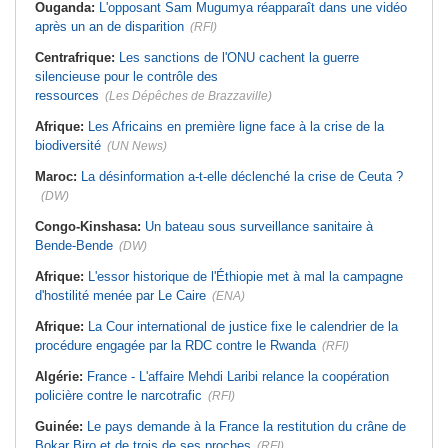
Ouganda:
L'opposant Sam Mugumya réapparaît dans une vidéo
après un an de disparition
(RFI)
Centrafrique:
Les sanctions de l'ONU cachent la guerre
silencieuse pour le contrôle des
ressources
(Les Dépêches de Brazzaville)
Afrique:
Les Africains en première ligne face à la crise de la
biodiversité
(UN News)
Maroc:
La désinformation a-t-elle déclenché la crise de Ceuta ?
(DW)
Congo-Kinshasa:
Un bateau sous surveillance sanitaire à
Bende-Bende
(DW)
Afrique:
L'essor historique de l'Éthiopie met à mal la campagne
d'hostilité menée par Le Caire
(ENA)
Afrique:
La Cour international de justice fixe le calendrier de la
procédure engagée par la RDC contre le Rwanda
(RFI)
Algérie:
France - L'affaire Mehdi Laribi relance la coopération
policière contre le narcotrafic
(RFI)
Guinée:
Le pays demande à la France la restitution du crâne de
Bokar Biro et de trois de ses proches
(RFI)