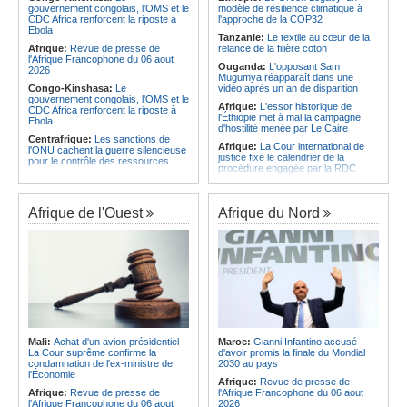
gouvernement congolais, l'OMS et le
modèle de résilience climatique à
Afrique:
Le Forum de
Angola:
La WAS-AC souhaite
CDC Africa renforcent la riposte à
l'approche de la COP32
l'entrepreneuriat de Sept Afrique se
collaborer avec le pays pour
Ebola
veut une plateforme de mobilisation
stimuler l'aquaculture
Tanzanie:
Le textile au cœur de la
des investissements
Afrique:
Revue de presse de
relance de la filière coton
l'Afrique Francophone du 06 aout
Ouganda:
L'opposant Sam
2026
Mugumya réapparaît dans une
Congo-Kinshasa:
Le
vidéo après un an de disparition
gouvernement congolais, l'OMS et le
Afrique:
L'essor historique de
CDC Africa renforcent la riposte à
l'Éthiopie met à mal la campagne
Ebola
d'hostilité menée par Le Caire
Centrafrique:
Les sanctions de
Afrique:
La Cour international de
l'ONU cachent la guerre silencieuse
justice fixe le calendrier de la
pour le contrôle des ressources
procédure engagée par la RDC
Congo-Kinshasa:
Un bateau sous
contre le Rwanda
surveillance sanitaire à Bende-
Soudan:
Le pays échange avec le
Bende
président de l'UA sur l'évolution de la
Afrique de l'Ouest
Afrique du Nord
Afrique:
La Cour international de
situation et la visite du Conseil de
justice fixe le calendrier de la
paix à Khartoum
procédure engagée par la RDC
Ethiopie:
Addis-Abeba - L'église
contre le Rwanda
d'Afrique lance officiellement son
Afrique:
Visite du Président de la
'cheminement' vers la grande
République et de la Première Dame
Assemblée de 2028
à Yamoussoukro
Afrique de l'Est:
Le pari du régime
Afrique:
L'Angola participe à la 21e
érythréen - Pousser le Tigray vers
réunion du Partenariat Afrique-
une zone tampon dans le cadre
Monde arabe au Caire
d'une nouvelle guerre par
Mali:
Achat d'un avion présidentiel -
Maroc:
Gianni Infantino accusé
procuration
Gabon:
Quand une tribune redonne
La Cour suprême confirme la
d'avoir promis la finale du Mondial
espoir - Le témoignage bouleversant
Ethiopie:
Le Premier ministre Abiy
condamnation de l'ex-ministre de
2030 au pays
du Dr Alphonse Louma Eyougha
inaugure le nouveau terminal de
l'Économie
Afrique:
Revue de presse de
l'aéroport international de Bahir Dar
Congo-Kinshasa:
Plan stratégique
Afrique:
Revue de presse de
l'Afrique Francophone du 06 aout
triennal 2026-2028 - L'IGF place la
Afrique:
La Croix-Rouge
l'Afrique Francophone du 06 aout
2026