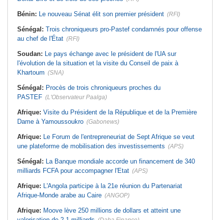
Bénin:
Le nouveau Sénat élit son premier président
(RFI)
Sénégal:
Trois chroniqueurs pro-Pastef condamnés pour offense
au chef de l'État
(RFI)
Soudan:
Le pays échange avec le président de l'UA sur
l'évolution de la situation et la visite du Conseil de paix à
Khartoum
(SNA)
Sénégal:
Procès de trois chroniqueurs proches du
PASTEF
(L'Observateur Paalga)
Afrique:
Visite du Président de la République et de la Première
Dame à Yamoussoukro
(Gabonews)
Afrique:
Le Forum de l'entrepreneuriat de Sept Afrique se veut
une plateforme de mobilisation des investissements
(APS)
Sénégal:
La Banque mondiale accorde un financement de 340
milliards FCFA pour accompagner l'Etat
(APS)
Afrique:
L'Angola participe à la 21e réunion du Partenariat
Afrique-Monde arabe au Caire
(ANGOP)
Afrique:
Moove lève 250 millions de dollars et atteint une
valorisation de 2,1 milliards