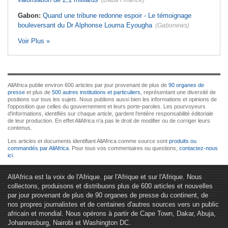
(Daba Finance)
Gabon:
Quand une tribune redonne espoir - Le témoignage
bouleversant du Dr Alphonse Louma Eyougha
(Gabonews)
Voir Plus »
AllAfrica publie environ 600 articles par jour provenant de plus de
90 organes de
presse
et plus de
500 autres institutions et particuliers
, représentant une diversité de
positions sur tous les sujets. Nous publions aussi bien les informations et opinions de
l'opposition que celles du gouvernement et leurs porte-paroles. Les pourvoyeurs
d'informations, identifiés sur chaque article, gardent l'entière responsabilité éditoriale
de leur production. En effet AllAfrica n'a pas le droit de modifier ou de corriger leurs
contenus.
Les articles et documents identifiant AllAfrica comme source sont
produits ou
commandés par AllAfrica
. Pour tous vos commentaires ou questions,
contactez-nous
ici
.
AllAfrica est la voix de l'Afrique. par l'Afrique et sur l'Afrique. Nous
collectons, produisons et distribuons plus de 600 articles et nouvelles
par jour provenant de plus de 90 organes de presse du continent, de
nos propres journalistes et de centaines d'autres sources vers un public
africain et mondial. Nous opérons à partir de Cape Town, Dakar, Abuja,
Johannesburg, Nairobi et Washington DC.