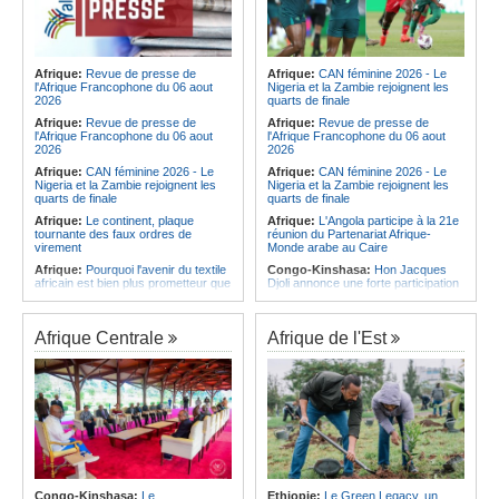
Afrique:
Revue de presse de
Afrique:
CAN féminine 2026 - Le
l'Afrique Francophone du 06 aout
Nigeria et la Zambie rejoignent les
2026
quarts de finale
Afrique:
Revue de presse de
Afrique:
Revue de presse de
l'Afrique Francophone du 06 aout
l'Afrique Francophone du 06 aout
2026
2026
Afrique:
CAN féminine 2026 - Le
Afrique:
CAN féminine 2026 - Le
Nigeria et la Zambie rejoignent les
Nigeria et la Zambie rejoignent les
quarts de finale
quarts de finale
Afrique:
Le continent, plaque
Afrique:
L'Angola participe à la 21e
tournante des faux ordres de
réunion du Partenariat Afrique-
virement
Monde arabe au Caire
Afrique:
Pourquoi l'avenir du textile
Congo-Kinshasa:
Hon Jacques
africain est bien plus prometteur que
Djoli annonce une forte participation
ne le laissent penser les chiffres
du pays à la Conférence des
présidents de parlements à Midrand
Afrique:
Les Africains en première
ligne face à la crise de la biodiversité
Angola:
Le paiement échelonné
Afrique Centrale
Afrique de l'Est
des services touristiques démarre
Afrique:
L'essor historique de
ce jeudi
l'Éthiopie met à mal la campagne
d'hostilité menée par Le Caire
Angola:
Jiu-jitsu - Le pays
décroche une troisième médaille à
Afrique:
La Cour international de
Abou Dabi
justice fixe le calendrier de la
procédure engagée par la RDC
Afrique:
Ju-Jitsu - La délégation
contre le Rwanda
angolaise reçue par l'ambassadeur
d'Angola aux Émirats arabes unis
Afrique:
Visite du Président de la
République et de la Première Dame
Angola:
Une expédition automobile
à Yamoussoukro
favorise le tourisme à Humpata
Congo-Kinshasa:
Le
Ethiopie:
Le Green Legacy, un