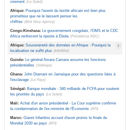
virement
(Le Soleil)
Afrique:
Pourquoi l'avenir du textile africain est bien plus
prometteur que ne le laissent penser les
chiffres
(Bird Story Agency)
Congo-Kinshasa:
Le gouvernement congolais, l'OMS et le CDC
Africa renforcent la riposte à Ebola
(Présidence RDC)
Afrique:
Souveraineté des données en Afrique - Pourquoi la
localisation ne suffit plus
(InfoWire)
Guinée:
Le général Amara Camara assume les fonctions
présidentielles
(Sidwaya)
Ghana:
John Dramani en Jamaïque pour des questions liées à
l'esclavage
(Le Pays)
Sénégal:
Banque mondiale - 340 milliards de FCFA pour soutenir
les priorités du pays
(Le Soleil)
Mali:
Achat d'un avion présidentiel - La Cour suprême confirme
la condamnation de l'ex-ministre de l'Économie
(RFI)
Maroc:
Gianni Infantino accusé d'avoir promis la finale du
Mondial 2030 au pays
(RFI)