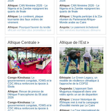
2026
2026
Afrique:
CAN féminine 2026 - Le
Afrique:
CAN féminine 2026 - Le
Nigeria et la Zambie rejoignent les
Nigeria et la Zambie rejoignent les
quarts de finale
quarts de finale
Afrique:
Le continent, plaque
Afrique:
L'Angola participe à la 21e
tournante des faux ordres de
réunion du Partenariat Afrique-
virement
Monde arabe au Caire
Afrique:
Pourquoi l'avenir du textile
Angola:
Le paiement échelonné
africain est bien plus prometteur que
des services touristiques démarre
ne le laissent penser les chiffres
ce jeudi
Afrique:
Les Africains en première
Angola:
Jiu-jitsu - Le pays
ligne face à la crise de la biodiversité
décroche une troisième médaille à
Afrique Centrale
Afrique de l'Est
Abou Dabi
Afrique:
L'essor historique de
l'Éthiopie met à mal la campagne
Afrique:
Ju-Jitsu - La délégation
d'hostilité menée par Le Caire
angolaise reçue par l'ambassadeur
d'Angola aux Émirats arabes unis
Afrique:
La Cour international de
justice fixe le calendrier de la
Angola:
Une expédition automobile
procédure engagée par la RDC
favorise le tourisme à Humpata
contre le Rwanda
Angola:
La WAS-AC souhaite
Afrique:
Visite du Président de la
collaborer avec le pays pour
République et de la Première Dame
stimuler l'aquaculture
à Yamoussoukro
Congo-Kinshasa:
Le
Ethiopie:
Le Green Legacy, un
Afrique:
Un groupe parlementaire
gouvernement congolais, l'OMS et le
modèle de résilience climatique à
Afrique:
Le Forum de
se penche sur le rôle des femmes
CDC Africa renforcent la riposte à
l'approche de la COP32
l'entrepreneuriat de Sept Afrique se
dans l'interaction avec les
Ebola
veut une plateforme de mobilisation
communautés
Ouganda:
L'opposant Sam
des investissements
Afrique:
Revue de presse de
Mugumya réapparaît dans une
l'Afrique Francophone du 06 aout
vidéo après un an de disparition
2026
Afrique:
L'essor historique de
Congo-Kinshasa:
Le
l'Éthiopie met à mal la campagne
gouvernement congolais, l'OMS et le
d'hostilité menée par Le Caire
CDC Africa renforcent la riposte à
Afrique:
La Cour international de