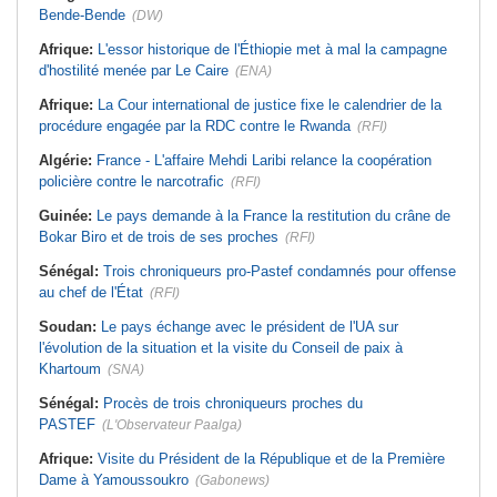
Bende-Bende
(DW)
Afrique:
L'essor historique de l'Éthiopie met à mal la campagne
d'hostilité menée par Le Caire
(ENA)
Afrique:
La Cour international de justice fixe le calendrier de la
procédure engagée par la RDC contre le Rwanda
(RFI)
Algérie:
France - L'affaire Mehdi Laribi relance la coopération
policière contre le narcotrafic
(RFI)
Guinée:
Le pays demande à la France la restitution du crâne de
Bokar Biro et de trois de ses proches
(RFI)
Sénégal:
Trois chroniqueurs pro-Pastef condamnés pour offense
au chef de l'État
(RFI)
Soudan:
Le pays échange avec le président de l'UA sur
l'évolution de la situation et la visite du Conseil de paix à
Khartoum
(SNA)
Sénégal:
Procès de trois chroniqueurs proches du
PASTEF
(L'Observateur Paalga)
Afrique:
Visite du Président de la République et de la Première
Dame à Yamoussoukro
(Gabonews)