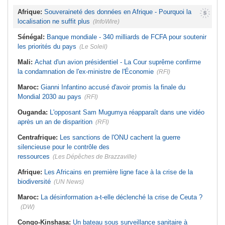
Afrique:
Souveraineté des données en Afrique - Pourquoi la
localisation ne suffit plus
(InfoWire)
Sénégal:
Banque mondiale - 340 milliards de FCFA pour soutenir
les priorités du pays
(Le Soleil)
Mali:
Achat d'un avion présidentiel - La Cour suprême confirme
la condamnation de l'ex-ministre de l'Économie
(RFI)
Maroc:
Gianni Infantino accusé d'avoir promis la finale du
Mondial 2030 au pays
(RFI)
Ouganda:
L'opposant Sam Mugumya réapparaît dans une vidéo
après un an de disparition
(RFI)
Centrafrique:
Les sanctions de l'ONU cachent la guerre
silencieuse pour le contrôle des
ressources
(Les Dépêches de Brazzaville)
Afrique:
Les Africains en première ligne face à la crise de la
biodiversité
(UN News)
Maroc:
La désinformation a-t-elle déclenché la crise de Ceuta ?
(DW)
Congo-Kinshasa:
Un bateau sous surveillance sanitaire à