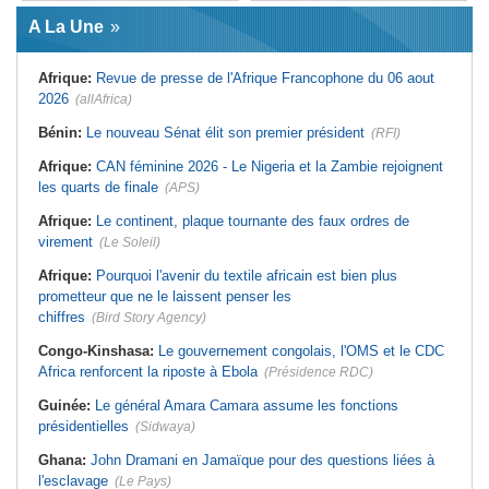
Afrique:
L'essor historique de
Guinée:
Le général Amara Camara
l'Éthiopie met à mal la campagne
A La Une
assume les fonctions présidentielles
d'hostilité menée par Le Caire
Ghana:
John Dramani en Jamaïque
Algérie:
France - L'affaire Mehdi
pour des questions liées à
Laribi relance la coopération
Afrique:
Revue de presse de l'Afrique Francophone du 06 aout
l'esclavage
policière contre le narcotrafic
2026
(allAfrica)
Sénégal:
Banque mondiale - 340
Afrique:
L'Angola participe à la 21e
milliards de FCFA pour soutenir les
réunion du Partenariat Afrique-
priorités du pays
Monde arabe au Caire
Bénin:
Le nouveau Sénat élit son premier président
(RFI)
Mali:
Achat d'un avion présidentiel -
Afrique:
Sondage Afrobarometer
La Cour suprême confirme la
2026 - Le continent, entre ouverture
Afrique:
CAN féminine 2026 - Le Nigeria et la Zambie rejoignent
condamnation de l'ex-ministre de
commerciale et défiance migratoire
les quarts de finale
(APS)
l'Économie
Afrique:
CAN Féminine 2026 - Ce
Guinée:
Le pays demande à la
silence qui en dit long
Afrique:
Le continent, plaque tournante des faux ordres de
France la restitution du crâne de
Bokar Biro et de trois de ses
virement
(Le Soleil)
proches
Afrique:
Pourquoi l'avenir du textile africain est bien plus
prometteur que ne le laissent penser les
chiffres
(Bird Story Agency)
Congo-Kinshasa:
Le gouvernement congolais, l'OMS et le CDC
Africa renforcent la riposte à Ebola
(Présidence RDC)
Guinée:
Le général Amara Camara assume les fonctions
présidentielles
(Sidwaya)
Ghana:
John Dramani en Jamaïque pour des questions liées à
l'esclavage
(Le Pays)