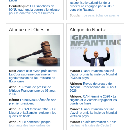
Ebola
justice fixe le calendrier de la
Centrafrique:
Les sanctions de
procédure engagée par la RDC
l'ONU cachent la guerre silencieuse
contre le Rwanda
pour le contrôle des ressources
Soudan:
Le pays échange avec le
Congo-Kinshasa:
Un bateau sous
président de l'UA sur l'évolution de la
surveillance sanitaire à Bende-
situation et la visite du Conseil de
Bende
paix à Khartoum
Afrique de l'Ouest
Afrique du Nord
Afrique:
La Cour international de
Afrique:
L'Éthiopie accueillera la
justice fixe le calendrier de la
76e session du Comité régional de
procédure engagée par la RDC
l'OMS pour le continent
contre le Rwanda
Madagascar:
RN4 - Des portions
Afrique:
Visite du Président de la
restent critiques
République et de la Première Dame
Madagascar:
Antaninandro- Un
à Yamoussoukro
récidiviste armé se présente comme
Afrique:
L'Angola participe à la 21e
policier
réunion du Partenariat Afrique-
Madagascar:
Spectacle - Star Tour
Monde arabe au Caire
transforme Mahajanga en aire de
Mali:
Achat d'un avion présidentiel -
Maroc:
Gianni Infantino accusé
Congo-Kinshasa:
Ebola - Contre le
fête
La Cour suprême confirme la
d'avoir promis la finale du Mondial
variant Bundibugyo, plusieurs
condamnation de l'ex-ministre de
2030 au pays
Madagascar:
Café-Histoire - Le
essais lancés mais aucun traitement
l'Économie
Musée de la Photo démystifie teza
Afrique:
Revue de presse de
encore validé
Afrique:
Revue de presse de
l'Afrique Francophone du 06 aout
Cameroun:
Plusieurs
l'Afrique Francophone du 06 aout
2026
ressortissants expulsés des États-
2026
Afrique:
CAN féminine 2026 - Le
Unis redoutent un retour dans leur
Bénin:
Le nouveau Sénat élit son
Nigeria et la Zambie rejoignent les
pays
premier président
quarts de finale
Afrique:
CAN féminine 2026 - Le
Maroc:
Gianni Infantino accusé
Nigeria et la Zambie rejoignent les
d'avoir promis la finale du Mondial
quarts de finale
2030 au pays
Afrique:
Le continent, plaque
Maroc:
La désinformation a-t-elle
tournante des faux ordres de
déclenché la crise de Ceuta ?
virement