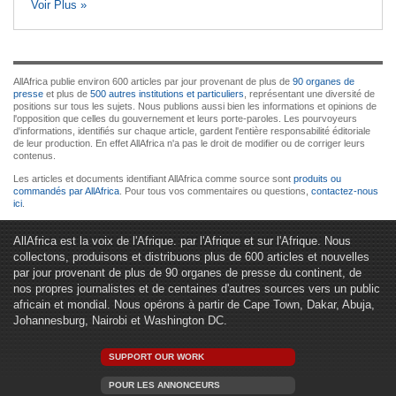
Voir Plus »
AllAfrica publie environ 600 articles par jour provenant de plus de
90 organes de
presse
et plus de
500 autres institutions et particuliers
, représentant une diversité de
positions sur tous les sujets. Nous publions aussi bien les informations et opinions de
l'opposition que celles du gouvernement et leurs porte-paroles. Les pourvoyeurs
d'informations, identifiés sur chaque article, gardent l'entière responsabilité éditoriale
de leur production. En effet AllAfrica n'a pas le droit de modifier ou de corriger leurs
contenus.
Les articles et documents identifiant AllAfrica comme source sont
produits ou
commandés par AllAfrica
. Pour tous vos commentaires ou questions,
contactez-nous
ici
.
AllAfrica est la voix de l'Afrique. par l'Afrique et sur l'Afrique. Nous
collectons, produisons et distribuons plus de 600 articles et nouvelles
par jour provenant de plus de 90 organes de presse du continent, de
nos propres journalistes et de centaines d'autres sources vers un public
africain et mondial. Nous opérons à partir de Cape Town, Dakar, Abuja,
Johannesburg, Nairobi et Washington DC.
SUPPORT OUR WORK
POUR LES ANNONCEURS