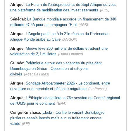
Afrique:
Le Forum de l'entrepreneuriat de Sept Afrique se veut
une plateforme de mobilisation des investissements
(APS)
Sénégal:
La Banque mondiale accorde un financement de 340
milliards FCFA pour accompagner l'Etat
(APS)
Afrique:
L'Angola participe à la 21e réunion du Partenariat
Afrique-Monde arabe au Caire
(ANGOP)
Afrique:
Moove lève 250 millions de dollars et atteint une
valorisation de 2,1 milliards
(Daba Finance)
Guinée:
Polémique autour des vacances du président
Doumbouya en Grèce - Opposition et citoyens
divisés
(Agenzia Fides)
Afrique:
Sondage Afrobarometer 2026 - Le continent, entre
ouverture commerciale et défiance migratoire
(La Presse)
Afrique:
L'Éthiopie accueillera la 76e session du Comité régional
de l'OMS pour le continent
(ENA)
Congo-Kinshasa:
Ebola - Contre le variant Bundibugyo,
plusieurs essais lancés mais aucun traitement encore
validé
(RFI)