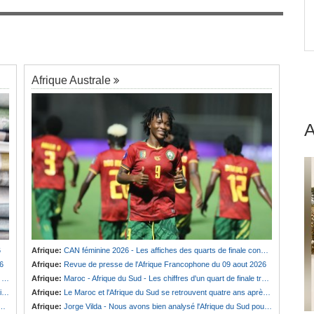
Afrique:
Maroc - Afrique du Sud - Les chiffres
7
d'un quart de finale très attendu
jeck
Afrique Australe
6
Afrique:
CAN féminine 2026 - Les affiches des quarts de finale connues
6
Afrique:
Revue de presse de l'Afrique Francophone du 09 aout 2026
n
Afrique:
Maroc - Afrique du Sud - Les chiffres d'un quart de finale très attendu
)
Afrique:
Le Maroc et l'Afrique du Sud se retrouvent quatre ans après la finale
Afrique:
Jorge Vilda - Nous avons bien analysé l'Afrique du Sud pour aller chercher la victoire