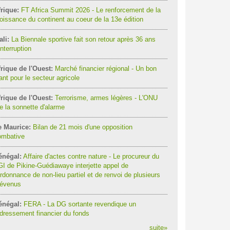
rique:
FT Africa Summit 2026 - Le renforcement de la
oissance du continent au coeur de la 13e édition
li:
La Biennale sportive fait son retour après 36 ans
interruption
rique de l'Ouest:
Marché financier régional - Un bon
ant pour le secteur agricole
rique de l'Ouest:
Terrorisme, armes légères - L'ONU
re la sonnette d'alarme
e Maurice:
Bilan de 21 mois d'une opposition
ombative
énégal:
Affaire d'actes contre nature - Le procureur du
I de Pikine-Guédiawaye interjette appel de
ordonnance de non-lieu partiel et de renvoi de plusieurs
révenus
énégal:
FERA - La DG sortante revendique un
dressement financier du fonds
suite
»