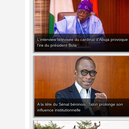
L’interview télévisée du cardinal d'Abuja provoque
l'ire du président Bola
A la tête du Sénat béninois, Talon prolonge son
influence institutionnelle