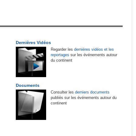
tirés du site
Sénégal:
La Police nationale alerte les
1
automobilistes sur une 'vaste campagne
d'escroquerie' par SMS
es
Cameroun:
Ngoh Ngoh, l'homme qui signe à la
2
Dernières Vidéos
place de Biya
Regarder les
dernières vidéos et les
reportages
sur les événements autour
r les
Cameroun:
Olive Ngobo Elok confirme les
3
du continent
de
accusations d'Effoudou
Tunisie:
Nouvelles règles européennes sur les
4
Biya -
emballages - Les exportateurs tunisiens de
Documents
e
produits de la pêche sous pression
Consulter les
derniers documents
publiés sur les événements autour du
continent
Madagascar:
Bemasoandro Itaosy - Un arrêté
5
encadre les famorana et les famadihana
Madagascar:
Tourisme - Le Canada donne un
6
coup de main
 Ngobo