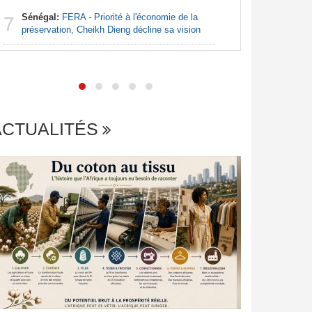
Nigeria:
7
Sénégal:
FERA - Priorité à l'économie de la
pour endi
7
préservation, Cheikh Dieng décline sa vision
ACTUALITÉS