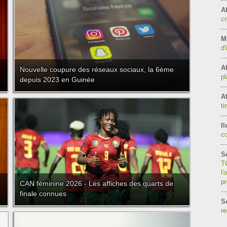
Af
cr
Ma
d'
Af
Nouvelle coupure des réseaux sociaux, la 6ème
pl
depuis 2023 en Guinée
Af
ti
Il
c
S
TG
l'
p
CAN féminine 2026 - Les affiches des quarts de
finale connues
S
re