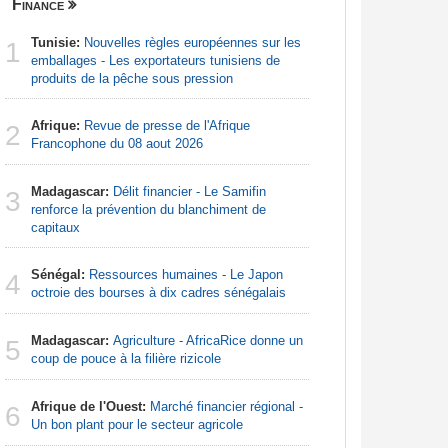
Finance
Nigeria
Tunisie:
Nouvelles règles européennes sur les
Afrique:
1
1
emballages - Les exportateurs tunisiens de
Francoph
produits de la pêche sous pression
Afrique:
2
Afrique:
Revue de presse de l'Afrique
Nigeria, n
2
Francophone du 08 aout 2026
Nigeria:
3
Madagascar:
Délit financier - Le Samifin
d'Abuja p
3
renforce la prévention du blanchiment de
capitaux
Afrique:
4
Francoph
Sénégal:
Ressources humaines - Le Japon
4
octroie des bourses à dix cadres sénégalais
Nigeria:
5
menacée p
Madagascar:
Agriculture - AfricaRice donne un
5
coup de pouce à la filière rizicole
Nigeria:
6
naît de la
Afrique de l'Ouest:
Marché financier régional -
6
à travers 
Un bon plant pour le secteur agricole