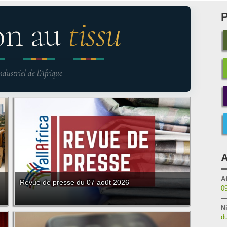
on au
tissu
ndustriel de l'Afrique
A
Af
Revue de presse du 07 août 2026
0
Ni
du