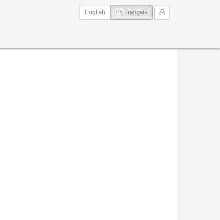
(current)
Mon Compte
English
En Français