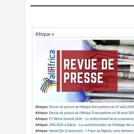
6
défie Badjeck en direct
r des vacances du
rèce - Opposition et
Cameroun:
Olive Ngobo demande à Bad
7
de « Répondre personnellement »
Afrique
Afrique:
Revue de presse de l'Afrique francophone du 07 août 202
Afrique:
Revue de presse de l'Afrique Francophone du 09 aout 202
Afrique:
FT Africa Summit 2026 - Le renforcement de la croissance du continent au coeur de la 13e éditio
Afrique:
JIFA 2026 à Dakar - La commémoration de l'héritage des pionnières du mouvement féminin africain à l'honneur (ministre
Afrique:
Naomi Eto (Cameroun) - « Face au Nigeria, nous donnerons tout sur le terrain. »