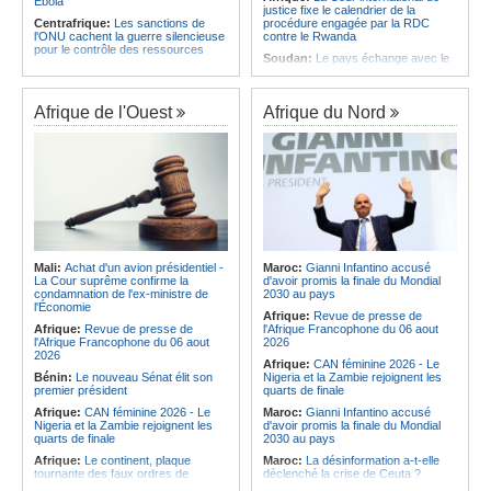
Ebola
justice fixe le calendrier de la
Centrafrique:
Les sanctions de
procédure engagée par la RDC
l'ONU cachent la guerre silencieuse
contre le Rwanda
pour le contrôle des ressources
Soudan:
Le pays échange avec le
Congo-Kinshasa:
Un bateau sous
président de l'UA sur l'évolution de la
surveillance sanitaire à Bende-
situation et la visite du Conseil de
Bende
paix à Khartoum
Afrique de l'Ouest
Afrique du Nord
Afrique:
La Cour international de
Afrique:
L'Éthiopie accueillera la
justice fixe le calendrier de la
76e session du Comité régional de
procédure engagée par la RDC
l'OMS pour le continent
contre le Rwanda
Kenya:
Une nouvelle récolte
Afrique:
Visite du Président de la
d'espoir - Le coton Bt relance la
République et de la Première Dame
filière cotonnière à Lamu
à Yamoussoukro
Ile Maurice:
Alpine Challenge - Une
Afrique:
L'Angola participe à la 21e
claque magistrale aux Racing
réunion du Partenariat Afrique-
Stewards
Monde arabe au Caire
Ile Maurice:
Pas de libération sous
Mali:
Achat d'un avion présidentiel -
Maroc:
Gianni Infantino accusé
Congo-Kinshasa:
Ebola - Contre le
caution pour Seewoo et Deoojee, la
La Cour suprême confirme la
d'avoir promis la finale du Mondial
variant Bundibugyo, plusieurs
FCC craint une interférence avec
condamnation de l'ex-ministre de
2030 au pays
essais lancés mais aucun traitement
les témoins
l'Économie
Afrique:
Revue de presse de
encore validé
Ile Maurice:
Kreol Morisien - Un
Afrique:
Revue de presse de
l'Afrique Francophone du 06 aout
Cameroun:
Plusieurs
débat sans voix dissidente
l'Afrique Francophone du 06 aout
2026
ressortissants expulsés des États-
2026
Afrique:
CAN féminine 2026 - Le
Unis redoutent un retour dans leur
Bénin:
Le nouveau Sénat élit son
Nigeria et la Zambie rejoignent les
pays
premier président
quarts de finale
Afrique:
CAN féminine 2026 - Le
Maroc:
Gianni Infantino accusé
Nigeria et la Zambie rejoignent les
d'avoir promis la finale du Mondial
quarts de finale
2030 au pays
Afrique:
Le continent, plaque
Maroc:
La désinformation a-t-elle
tournante des faux ordres de
déclenché la crise de Ceuta ?
virement