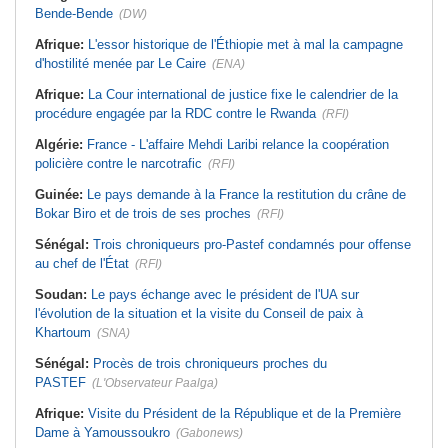
Bende-Bende
(DW)
Afrique:
L'essor historique de l'Éthiopie met à mal la campagne
d'hostilité menée par Le Caire
(ENA)
Afrique:
La Cour international de justice fixe le calendrier de la
procédure engagée par la RDC contre le Rwanda
(RFI)
Algérie:
France - L'affaire Mehdi Laribi relance la coopération
policière contre le narcotrafic
(RFI)
Guinée:
Le pays demande à la France la restitution du crâne de
Bokar Biro et de trois de ses proches
(RFI)
Sénégal:
Trois chroniqueurs pro-Pastef condamnés pour offense
au chef de l'État
(RFI)
Soudan:
Le pays échange avec le président de l'UA sur
l'évolution de la situation et la visite du Conseil de paix à
Khartoum
(SNA)
Sénégal:
Procès de trois chroniqueurs proches du
PASTEF
(L'Observateur Paalga)
Afrique:
Visite du Président de la République et de la Première
Dame à Yamoussoukro
(Gabonews)