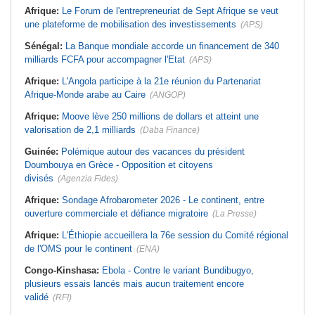
Afrique:
Le Forum de l'entrepreneuriat de Sept Afrique se veut
une plateforme de mobilisation des investissements
(APS)
Sénégal:
La Banque mondiale accorde un financement de 340
milliards FCFA pour accompagner l'Etat
(APS)
Afrique:
L'Angola participe à la 21e réunion du Partenariat
Afrique-Monde arabe au Caire
(ANGOP)
Afrique:
Moove lève 250 millions de dollars et atteint une
valorisation de 2,1 milliards
(Daba Finance)
Guinée:
Polémique autour des vacances du président
Doumbouya en Grèce - Opposition et citoyens
divisés
(Agenzia Fides)
Afrique:
Sondage Afrobarometer 2026 - Le continent, entre
ouverture commerciale et défiance migratoire
(La Presse)
Afrique:
L'Éthiopie accueillera la 76e session du Comité régional
de l'OMS pour le continent
(ENA)
Congo-Kinshasa:
Ebola - Contre le variant Bundibugyo,
plusieurs essais lancés mais aucun traitement encore
validé
(RFI)