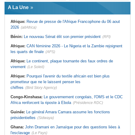
Afrique:
L'essor historique de
Guinée:
Le général Amara Camara
l'Éthiopie met à mal la campagne
A La Une
assume les fonctions présidentielles
d'hostilité menée par Le Caire
Ghana:
John Dramani en Jamaïque
Algérie:
France - L'affaire Mehdi
pour des questions liées à
Laribi relance la coopération
Afrique:
Revue de presse de l'Afrique Francophone du 06 aout
l'esclavage
policière contre le narcotrafic
2026
(allAfrica)
Sénégal:
Banque mondiale - 340
Afrique:
L'Angola participe à la 21e
milliards de FCFA pour soutenir les
réunion du Partenariat Afrique-
priorités du pays
Monde arabe au Caire
Bénin:
Le nouveau Sénat élit son premier président
(RFI)
Mali:
Achat d'un avion présidentiel -
Afrique:
Sondage Afrobarometer
La Cour suprême confirme la
2026 - Le continent, entre ouverture
Afrique:
CAN féminine 2026 - Le Nigeria et la Zambie rejoignent
condamnation de l'ex-ministre de
commerciale et défiance migratoire
les quarts de finale
(APS)
l'Économie
Afrique:
CAN Féminine 2026 - Ce
Guinée:
Le pays demande à la
silence qui en dit long
Afrique:
Le continent, plaque tournante des faux ordres de
France la restitution du crâne de
Bokar Biro et de trois de ses
virement
(Le Soleil)
proches
Afrique:
Pourquoi l'avenir du textile africain est bien plus
prometteur que ne le laissent penser les
chiffres
(Bird Story Agency)
Congo-Kinshasa:
Le gouvernement congolais, l'OMS et le CDC
Africa renforcent la riposte à Ebola
(Présidence RDC)
Guinée:
Le général Amara Camara assume les fonctions
présidentielles
(Sidwaya)
Ghana:
John Dramani en Jamaïque pour des questions liées à
l'esclavage
(Le Pays)