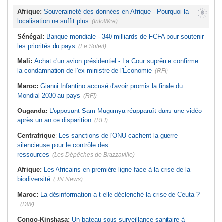
Afrique:
Souveraineté des données en Afrique - Pourquoi la
localisation ne suffit plus
(InfoWire)
Sénégal:
Banque mondiale - 340 milliards de FCFA pour soutenir
les priorités du pays
(Le Soleil)
Mali:
Achat d'un avion présidentiel - La Cour suprême confirme
la condamnation de l'ex-ministre de l'Économie
(RFI)
Maroc:
Gianni Infantino accusé d'avoir promis la finale du
Mondial 2030 au pays
(RFI)
Ouganda:
L'opposant Sam Mugumya réapparaît dans une vidéo
après un an de disparition
(RFI)
Centrafrique:
Les sanctions de l'ONU cachent la guerre
silencieuse pour le contrôle des
ressources
(Les Dépêches de Brazzaville)
Afrique:
Les Africains en première ligne face à la crise de la
biodiversité
(UN News)
Maroc:
La désinformation a-t-elle déclenché la crise de Ceuta ?
(DW)
Congo-Kinshasa:
Un bateau sous surveillance sanitaire à