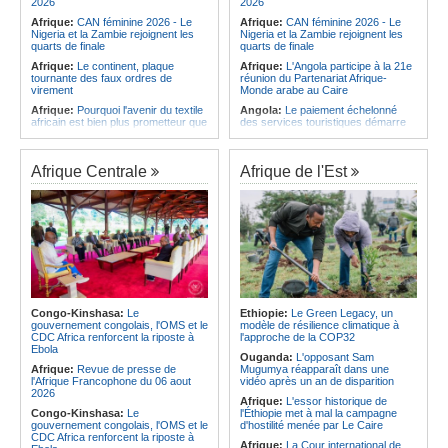
2026
2026
Afrique:
CAN féminine 2026 - Le
Afrique:
CAN féminine 2026 - Le
Nigeria et la Zambie rejoignent les
Nigeria et la Zambie rejoignent les
quarts de finale
quarts de finale
Afrique:
Le continent, plaque
Afrique:
L'Angola participe à la 21e
tournante des faux ordres de
réunion du Partenariat Afrique-
virement
Monde arabe au Caire
Afrique:
Pourquoi l'avenir du textile
Angola:
Le paiement échelonné
africain est bien plus prometteur que
des services touristiques démarre
ne le laissent penser les chiffres
ce jeudi
Afrique:
Les Africains en première
Angola:
Jiu-jitsu - Le pays
ligne face à la crise de la biodiversité
décroche une troisième médaille à
Afrique Centrale
Afrique de l'Est
Abou Dabi
Afrique:
L'essor historique de
l'Éthiopie met à mal la campagne
Afrique:
Ju-Jitsu - La délégation
d'hostilité menée par Le Caire
angolaise reçue par l'ambassadeur
d'Angola aux Émirats arabes unis
Afrique:
La Cour international de
justice fixe le calendrier de la
Angola:
Une expédition automobile
procédure engagée par la RDC
favorise le tourisme à Humpata
contre le Rwanda
Angola:
La WAS-AC souhaite
Afrique:
Visite du Président de la
collaborer avec le pays pour
République et de la Première Dame
stimuler l'aquaculture
à Yamoussoukro
Congo-Kinshasa:
Le
Ethiopie:
Le Green Legacy, un
Afrique:
Un groupe parlementaire
gouvernement congolais, l'OMS et le
modèle de résilience climatique à
Afrique:
Le Forum de
se penche sur le rôle des femmes
CDC Africa renforcent la riposte à
l'approche de la COP32
l'entrepreneuriat de Sept Afrique se
dans l'interaction avec les
Ebola
veut une plateforme de mobilisation
communautés
Ouganda:
L'opposant Sam
des investissements
Afrique:
Revue de presse de
Mugumya réapparaît dans une
l'Afrique Francophone du 06 aout
vidéo après un an de disparition
2026
Afrique:
L'essor historique de
Congo-Kinshasa:
Le
l'Éthiopie met à mal la campagne
gouvernement congolais, l'OMS et le
d'hostilité menée par Le Caire
CDC Africa renforcent la riposte à
Afrique:
La Cour international de