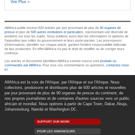
Voir Plus »
AllAfrica publie environ 600 articles par jour provenant de plus de
90 organes de
presse
et plus de
500 autres institutions et particuliers
, représentant une diversité de
positions sur tous les sujets. Nous publions aussi bien les informations et opinions de
l'opposition que celles du gouvernement et leurs porte-paroles. Les pourvoyeurs
d'informations, identifiés sur chaque article, gardent l'entière responsabilité éditoriale
de leur production. En effet AllAfrica n'a pas le droit de modifier ou de corriger leurs
contenus.
Les articles et documents identifiant AllAfrica comme source sont
produits ou
commandés par AllAfrica
. Pour tous vos commentaires ou questions,
contactez-nous
ici
.
AllAfrica est la voix de l'Afrique. par l'Afrique et sur l'Afrique. Nous
collectons, produisons et distribuons plus de 600 articles et nouvelles
par jour provenant de plus de 90 organes de presse du continent, de
nos propres journalistes et de centaines d'autres sources vers un public
africain et mondial. Nous opérons à partir de Cape Town, Dakar, Abuja,
Johannesburg, Nairobi et Washington DC.
SUPPORT OUR WORK
POUR LES ANNONCEURS