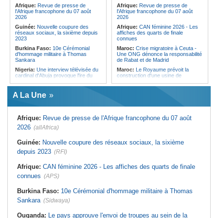
Forces du Puntland
Afrique:
Revue de presse de
Afrique:
Revue de presse de
l'Afrique francophone du 07 août
l'Afrique francophone du 07 août
2026
2026
Guinée:
Nouvelle coupure des
Afrique:
CAN féminine 2026 - Les
réseaux sociaux, la sixième depuis
affiches des quarts de finale
2023
connues
Burkina Faso:
10e Cérémonial
Maroc:
Crise migratoire à Ceuta -
d'hommage militaire à Thomas
Une ONG dénonce la responsabilité
Sankara
de Rabat et de Madrid
Nigeria:
Une interview télévisée du
Maroc:
Le Royaume prévoit la
cardinal d'Abuja provoque l'ire du
construction d'une usine de
président Bola Tinubu
valorisation énergétique des
déchets à Casablanca
Afrique de l'Ouest:
Le Togo lève
A La Une
22 milliards de FCFA en obligations
Libye:
Des travailleurs migrants
du trésor sur le marché financier de
victimes d'extorsions par des
l'UEMOA
agents de sécurité, selon des
associations
Afrique:
Revue de presse de l'Afrique francophone du 07 août
Cote d'Ivoire:
Le retour du tambour
parleur «Djidji Ayôkwé» prend une
Afrique:
CAN féminine 2026 - Les
2026
(allAfrica)
dimension politique
huit nations qualifiés pour les quarts
de finale
Guinée:
Le président dissipe les
Guinée:
Nouvelle coupure des réseaux sociaux, la sixième
doutes concernant son état de
Maroc:
Au-délà du communiqué -
depuis 2023
santé dans un message publié sur X
(RFI)
Ce que révèle le discours du
ministère de l'Intérieur sur la crise
Afrique:
Etats généraux de
de Sebta
Afrique:
CAN féminine 2026 - Les affiches des quarts de finale
l'assurance pour tous - Le pacte de
rupture
Afrique:
AfroBasket U18 (F) - Le
connues
(APS)
Sénégal craque au 3e quart-temps
Sénégal:
Élections locales au pays
et s'incline face à la Tunisie (44-43)
- Les retards du calendrier
Burkina Faso:
10e Cérémonial d'hommage militaire à Thomas
alimentent les soupçons d'un report
Tunisie:
Basket - Eliminatoires
Sankara
(Sidwaya)
mondial Qatar 2027 - Second tour -
La quatrième fenêtre à Radès !
Ouganda:
Le pays approuve l'envoi de troupes au sein de la