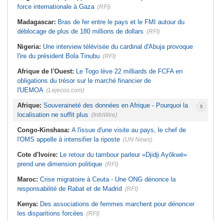
force internationale à Gaza
(RFI)
Madagascar:
Bras de fer entre le pays et le FMI autour du
déblocage de plus de 180 millions de dollars
(RFI)
Nigeria:
Une interview télévisée du cardinal d'Abuja provoque
l'ire du président Bola Tinubu
(RFI)
Afrique de l'Ouest:
Le Togo lève 22 milliards de FCFA en
obligations du trésor sur le marché financier de
l'UEMOA
(Lejecos.com)
Afrique:
Souveraineté des données en Afrique - Pourquoi la
localisation ne suffit plus
(InfoWire)
Congo-Kinshasa:
A l'issue d'une visite au pays, le chef de
l'OMS appelle à intensifier la riposte
(UN News)
Cote d'Ivoire:
Le retour du tambour parleur «Djidji Ayôkwé»
prend une dimension politique
(RFI)
Maroc:
Crise migratoire à Ceuta - Une ONG dénonce la
responsabilité de Rabat et de Madrid
(RFI)
Kenya:
Des associations de femmes marchent pour dénoncer
les disparitions forcées
(RFI)