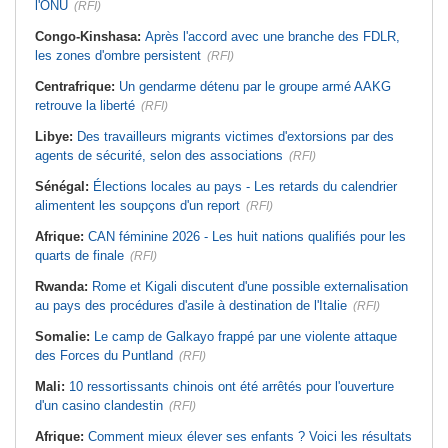
l'ONU
(RFI)
Congo-Kinshasa:
Après l'accord avec une branche des FDLR,
les zones d'ombre persistent
(RFI)
Centrafrique:
Un gendarme détenu par le groupe armé AAKG
retrouve la liberté
(RFI)
Libye:
Des travailleurs migrants victimes d'extorsions par des
agents de sécurité, selon des associations
(RFI)
Sénégal:
Élections locales au pays - Les retards du calendrier
alimentent les soupçons d'un report
(RFI)
Afrique:
CAN féminine 2026 - Les huit nations qualifiés pour les
quarts de finale
(RFI)
Rwanda:
Rome et Kigali discutent d'une possible externalisation
au pays des procédures d'asile à destination de l'Italie
(RFI)
Somalie:
Le camp de Galkayo frappé par une violente attaque
des Forces du Puntland
(RFI)
Mali:
10 ressortissants chinois ont été arrêtés pour l'ouverture
d'un casino clandestin
(RFI)
Afrique:
Comment mieux élever ses enfants ? Voici les résultats