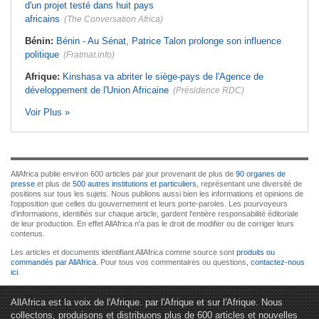
d'un projet testé dans huit pays
africains
(The Conversation Africa)
Bénin:
Bénin - Au Sénat, Patrice Talon prolonge son influence
politique
(Fratmat.info)
Afrique:
Kinshasa va abriter le siège-pays de l'Agence de
développement de l'Union Africaine
(Présidence RDC)
Voir Plus »
AllAfrica publie environ 600 articles par jour provenant de plus de
90 organes de
presse
et plus de
500 autres institutions et particuliers
, représentant une diversité de
positions sur tous les sujets. Nous publions aussi bien les informations et opinions de
l'opposition que celles du gouvernement et leurs porte-paroles. Les pourvoyeurs
d'informations, identifiés sur chaque article, gardent l'entière responsabilité éditoriale
de leur production. En effet AllAfrica n'a pas le droit de modifier ou de corriger leurs
contenus.
Les articles et documents identifiant AllAfrica comme source sont
produits ou
commandés par AllAfrica
. Pour tous vos commentaires ou questions,
contactez-nous
ici
.
AllAfrica est la voix de l'Afrique. par l'Afrique et sur l'Afrique. Nous
collectons, produisons et distribuons plus de 600 articles et nouvelles