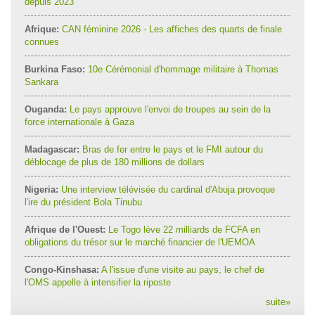
depuis 2023
Afrique:
CAN féminine 2026 - Les affiches des quarts de finale
connues
Burkina Faso:
10e Cérémonial d'hommage militaire à Thomas
Sankara
Ouganda:
Le pays approuve l'envoi de troupes au sein de la
force internationale à Gaza
Madagascar:
Bras de fer entre le pays et le FMI autour du
déblocage de plus de 180 millions de dollars
Nigeria:
Une interview télévisée du cardinal d'Abuja provoque
l'ire du président Bola Tinubu
Afrique de l'Ouest:
Le Togo lève 22 milliards de FCFA en
obligations du trésor sur le marché financier de l'UEMOA
Congo-Kinshasa:
A l'issue d'une visite au pays, le chef de
l'OMS appelle à intensifier la riposte
suite
»