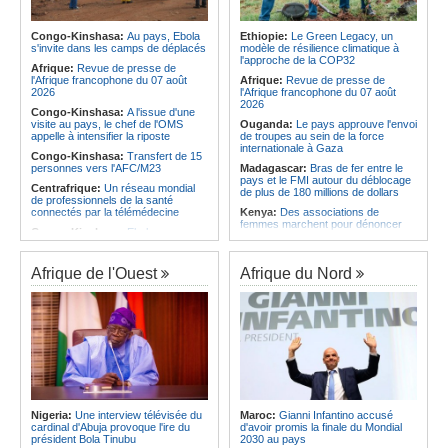
Afrique:
La LSF salue le lancement
Angola:
L'Assemblée nationale
du premier ETF obligataire
approuve le rapport sur la
souverain africain (USD) disponible
désignation des membres des
Congo-Kinshasa:
Au pays, Ebola
Ethiopie:
Le Green Legacy, un
en Europe
commissions électorales
s'invite dans les camps de déplacés
modèle de résilience climatique à
l'approche de la COP32
Afrique:
AfroBasket U18 (F) - Le
Angola:
Le pétrole brut Brent
Afrique:
Revue de presse de
Sénégal craque au 3e quart-temps
s'échange à 79,21 $US
l'Afrique francophone du 07 août
Afrique:
Revue de presse de
et s'incline face à la Tunisie (44-43)
2026
l'Afrique francophone du 07 août
2026
Congo-Kinshasa:
A l'issue d'une
visite au pays, le chef de l'OMS
Ouganda:
Le pays approuve l'envoi
appelle à intensifier la riposte
de troupes au sein de la force
internationale à Gaza
Congo-Kinshasa:
Transfert de 15
personnes vers l'AFC/M23
Madagascar:
Bras de fer entre le
pays et le FMI autour du déblocage
Centrafrique:
Un réseau mondial
de plus de 180 millions de dollars
de professionnels de la santé
connectés par la télémédecine
Kenya:
Des associations de
femmes marchent pour dénoncer
Congo-Kinshasa:
Ebola au pays -
les disparitions forcées
Africa CDC mise sur les
communautés
Afrique:
La CEA renforce les
capacités des parlementaires de
Afrique de l'Ouest
Afrique du Nord
Afrique Centrale:
L'explosion de la
l'Afrique de l'Est
demande de viande de brousse
extermine la faune sauvage
Congo-Kinshasa:
Après l'accord
avec une branche des FDLR, les
Congo-Kinshasa:
Après l'accord
zones d'ombre persistent
avec une branche des FDLR, les
zones d'ombre persistent
Sud-Soudan:
Le pays à la croisée
des chemins, alerte l'ONU
Centrafrique:
Un gendarme détenu
par le groupe armé AAKG retrouve
Rwanda:
Rome et Kigali discutent
la liberté
d'une possible externalisation au
pays des procédures d'asile à
Rwanda:
Rome et Kigali discutent
destination de l'Italie
Nigeria:
Une interview télévisée du
Maroc:
Gianni Infantino accusé
d'une possible externalisation au
cardinal d'Abuja provoque l'ire du
d'avoir promis la finale du Mondial
pays des procédures d'asile à
Somalie:
Le camp de Galkayo
président Bola Tinubu
2030 au pays
destination de l'Italie
frappé par une violente attaque des