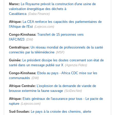
Maroc:
Le Royaume prévoit la construction d'une usine de
valorisation énergétique des déchets à
Casablanca
(Daba Finance)
Afrique:
La CEA renforce les capacités des parlementaires de
l'Afrique de l'Est
(Lejecos.com)
Congo-Kinshasa:
Transfert de 15 personnes vers
l'AFC/M23
(DW)
Centrafrique:
Un réseau mondial de professionnels de la santé
connectés par la télémédecine
(MSF)
Guinée:
Le président dissipe les doutes concernant son état de
santé dans un message publié sur X
(Agenzia Fides)
Congo-Kinshasa:
Ebola au pays - Africa CDC mise sur les
communautés
(DW)
Afrique Centrale:
L'explosion de la demande de viande de
brousse extermine la faune sauvage
(SciDev.Net)
Afrique:
Etats généraux de l'assurance pour tous - Le pacte de
rupture
(Lejecos.com)
Sud-Soudan:
Le pays à la croisée des chemins, alerte