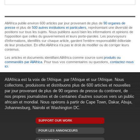
AllAfrica publie environ 600 articles par jour provenant de plus de
90 organes de
presse
et plus de
500 autres institutions et particuliers
, représentant une diversité de
positions sur tous les sujets. Nous publions aussi bien les informations et opinions de
l'opposition que celles du gouvernement et leurs porte-paroles. Les pourvoyeurs
d'informations, identifiés sur chaque article, gardent l'entière responsabilité éditoriale
de leur production. En effet AllAfrica n'a pas le droit de modifier ou de corriger leurs
contenus.
Les articles et documents identifiant AllAfrica comme source sont
produits ou
commandés par AllAfrica
. Pour tous vos commentaires ou questions,
contactez-nous
ici
.
AllAfrica est la voix de l'Afrique. par l'Afrique et sur l'Afrique. Nous
collectons, produisons et distribuons plus de 600 articles et nouvelles
par jour provenant de plus de 90 organes de presse du continent, de
nos propres journalistes et de centaines d'autres sources vers un public
africain et mondial. Nous opérons à partir de Cape Town, Dakar, Abuja,
Johannesburg, Nairobi et Washington DC.
SUPPORT OUR WORK
POUR LES ANNONCEURS