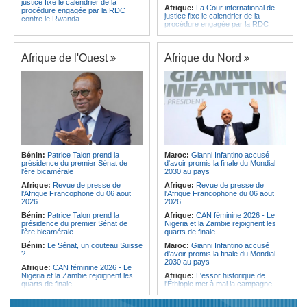
justice fixe le calendrier de la
Afrique:
La Cour international de
procédure engagée par la RDC
justice fixe le calendrier de la
contre le Rwanda
procédure engagée par la RDC
Gabon:
Quand une tribune redonne
contre le Rwanda
espoir - Le témoignage bouleversant
Ethiopie:
Addis-Abeba - L'église
du Dr Alphonse Louma Eyougha
d'Afrique lance officiellement son
Afrique de l'Ouest
Afrique du Nord
Congo-Kinshasa:
Plan stratégique
'cheminement' vers la grande
triennal 2026-2028 - L'IGF place la
Assemblée de 2028
digitalisation au coeur des réformes
Afrique de l'Est:
Le pari du régime
!
érythréen - Pousser le Tigray vers
Congo-Kinshasa:
RDC - Félix
une zone tampon dans le cadre
Tshisekedi place le CEFOCK au
d'une nouvelle guerre par
coeur de bataille de l'appropriation
procuration
du Génocost !
Ethiopie:
Le Premier ministre Abiy
Congo-Kinshasa:
Matadi - Le
inaugure le nouveau terminal de
Kongo Central lance la campagne
l'aéroport international de Bahir Dar
Bénin:
Patrice Talon prend la
Maroc:
Gianni Infantino accusé
de sensibilisation au deuxième
Afrique:
La Croix-Rouge
présidence du premier Sénat de
d'avoir promis la finale du Mondial
Recensement général de la
éthiopienne appelle à une
l'ère bicamérale
2030 au pays
population et de l'habitat
mobilisation accrue des ressources
Afrique:
Revue de presse de
Afrique:
Revue de presse de
Congo-Kinshasa:
Le VPM Shabani
locales en Afrique
l'Afrique Francophone du 06 aout
l'Afrique Francophone du 06 aout
remet aux organisations politiques la
Afrique de l'Est:
Le vrai visage de
2026
2026
directive ministérielle de l'année
l'Égypte - Exploiter la région par tous
politique 2026
Bénin:
Patrice Talon prend la
Afrique:
CAN féminine 2026 - Le
les moyens, entraver la coopération
présidence du premier Sénat de
Nigeria et la Zambie rejoignent les
Congo-Kinshasa:
Gratien de
équitable par tous les moyens
l'ère bicamérale
quarts de finale
Saint-Nicolas Iracan - « Je ne
soutiendrai jamais un dialogue
Bénin:
Le Sénat, un couteau Suisse
Maroc:
Gianni Infantino accusé
destiné au partage du pouvoir ou à
?
d'avoir promis la finale du Mondial
la légitimation des groupes armés »
2030 au pays
Afrique:
CAN féminine 2026 - Le
Nigeria et la Zambie rejoignent les
Afrique:
L'essor historique de
quarts de finale
l'Éthiopie met à mal la campagne
d'hostilité menée par Le Caire
Afrique:
Le continent, plaque
tournante des faux ordres de
Algérie:
France - L'affaire Mehdi