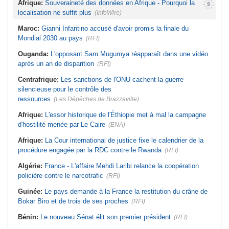
Afrique:
Souveraineté des données en Afrique - Pourquoi la
localisation ne suffit plus
(InfoWire)
Maroc:
Gianni Infantino accusé d'avoir promis la finale du
Mondial 2030 au pays
(RFI)
Ouganda:
L'opposant Sam Mugumya réapparaît dans une vidéo
après un an de disparition
(RFI)
Centrafrique:
Les sanctions de l'ONU cachent la guerre
silencieuse pour le contrôle des
ressources
(Les Dépêches de Brazzaville)
Afrique:
L'essor historique de l'Éthiopie met à mal la campagne
d'hostilité menée par Le Caire
(ENA)
Afrique:
La Cour international de justice fixe le calendrier de la
procédure engagée par la RDC contre le Rwanda
(RFI)
Algérie:
France - L'affaire Mehdi Laribi relance la coopération
policière contre le narcotrafic
(RFI)
Guinée:
Le pays demande à la France la restitution du crâne de
Bokar Biro et de trois de ses proches
(RFI)
Bénin:
Le nouveau Sénat élit son premier président
(RFI)