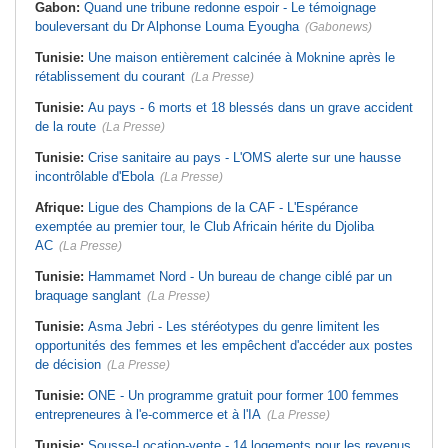
Gabon:
Quand une tribune redonne espoir - Le témoignage
bouleversant du Dr Alphonse Louma Eyougha
(Gabonews)
Tunisie:
Une maison entièrement calcinée à Moknine après le
rétablissement du courant
(La Presse)
Tunisie:
Au pays - 6 morts et 18 blessés dans un grave accident
de la route
(La Presse)
Tunisie:
Crise sanitaire au pays - L'OMS alerte sur une hausse
incontrôlable d'Ebola
(La Presse)
Afrique:
Ligue des Champions de la CAF - L'Espérance
exemptée au premier tour, le Club Africain hérite du Djoliba
AC
(La Presse)
Tunisie:
Hammamet Nord - Un bureau de change ciblé par un
braquage sanglant
(La Presse)
Tunisie:
Asma Jebri - Les stéréotypes du genre limitent les
opportunités des femmes et les empêchent d'accéder aux postes
de décision
(La Presse)
Tunisie:
ONE - Un programme gratuit pour former 100 femmes
entrepreneures à l'e-commerce et à l'IA
(La Presse)
Tunisie:
Sousse-Location-vente - 14 logements pour les revenus