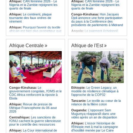
Afrique:
CAN féminine 2026 - Le
Afrique:
CAN féminine 2026 - Le
Nigeria et la Zambie rejoignent les
Nigeria et la Zambie rejoignent les
quarts de finale
quarts de finale
Afrique:
Le continent, plaque
Congo-Kinshasa:
Hon Jacques
tournante des faux ordres de
Djoli annonce une forte participation
virement
du pays à la Conférence des
présidents de parlements à Midrand
Afrique:
Pourquoi l'avenir du textile
africain est bien plus prometteur que
Angola:
Le paiement échelonné
ne le laissent penser les chiffres
des services touristiques démarre
ce jeudi
Afrique:
L'essor historique de
l'Éthiopie met à mal la campagne
Angola:
Jiu-jitsu - Le pays
Afrique Centrale
Afrique de l'Est
d'hostilité menée par Le Caire
décroche une troisième médaille à
Abou Dabi
Afrique:
La Cour international de
justice fixe le calendrier de la
Afrique:
Ju-Jitsu - La délégation
procédure engagée par la RDC
angolaise reçue par l'ambassadeur
contre le Rwanda
d'Angola aux Émirats arabes unis
Afrique:
Ligue des Champions de la
Angola:
Une expédition automobile
CAF - L'Espérance exemptée au
favorise le tourisme à Humpata
premier tour, le Club Africain hérite
Angola:
La WAS-AC souhaite
du Djoliba AC
collaborer avec le pays pour
Afrique:
Un consortium européen
stimuler l'aquaculture
Congo-Kinshasa:
Le
Ethiopie:
Le Green Legacy, un
développe un modèle de production
gouvernement congolais, l'OMS et le
modèle de résilience climatique à
Afrique:
Un groupe parlementaire
novateur pour les ingrédients
CDC Africa renforcent la riposte à
l'approche de la COP32
se penche sur le rôle des femmes
pharmaceutiques actifs, une
Ebola
dans l'interaction avec les
Tanzanie:
Le textile au cœur de la
opportunité pour le pays
communautés
Afrique:
Revue de presse de
relance de la filière coton
Afrique:
Épidémie d'Ebola - Le
l'Afrique Francophone du 06 aout
Ouganda:
L'opposant Sam
gouvernement renforce la riposte
2026
Mugumya réapparaît dans une
avec l'appui de l'OMS et d'Africa
Centrafrique:
Les sanctions de
vidéo après un an de disparition
CDC
l'ONU cachent la guerre silencieuse
Afrique:
L'essor historique de
pour le contrôle des ressources
l'Éthiopie met à mal la campagne
Afrique:
La Cour international de
d'hostilité menée par Le Caire