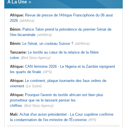
A La Une
virement
Laribi relance la coopération
policière contre le narcotrafic
Mali:
Achat d'un avion présidentiel -
La Cour suprême confirme la
Tunisie:
Au pays - 6 morts et 18
Afrique:
Revue de presse de l'Afrique Francophone du 06 aout
condamnation de l'ex-ministre de
blessés dans un grave accident de
l'Économie
la route
2026
(allAfrica)
Guinée:
Le pays demande à la
Tunisie:
Une maison entièrement
France la restitution du crâne de
calcinée à Moknine après le
Bénin:
Patrice Talon prend la présidence du premier Sénat de
Bokar Biro et de trois de ses
rétablissement du courant
l'ère bicamérale
proches
(allAfrica)
Afrique:
Ligue des Champions de la
Bénin:
Le nouveau Sénat élit son
CAF - L'Espérance exemptée au
Bénin:
Le Sénat, un couteau Suisse ?
(allAfrica)
premier président
premier tour, le Club Africain hérite
du Djoliba AC
Cote d'Ivoire:
Protection de
Tanzanie:
Le textile au cœur de la relance de la filière
l'environnement - La Roots Wild
Tunisie:
Crise sanitaire au pays -
Foundation distinguée au Grand Prix
L'OMS alerte sur une hausse
coton
(Bird Story Agency)
Nelson Mandela
incontrôlable d'Ebola
Afrique:
CAN féminine 2026 - Le Nigeria et la Zambie rejoignent
les quarts de finale
(APS)
Afrique:
Le continent, plaque tournante des faux ordres de
virement
(Le Soleil)
Afrique:
Pourquoi l'avenir du textile africain est bien plus
prometteur que ne le laissent penser les
chiffres
(Bird Story Agency)
Mali:
Achat d'un avion présidentiel - La Cour suprême confirme
la condamnation de l'ex-ministre de l'Économie
(RFI)