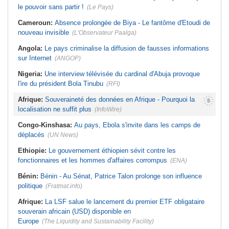
le pouvoir sans partir !
(Le Pays)
Cameroun:
Absence prolongée de Biya - Le fantôme d'Etoudi de
nouveau invisible
(L'Observateur Paalga)
Angola:
Le pays criminalise la diffusion de fausses informations
sur Internet
(ANGOP)
Nigeria:
Une interview télévisée du cardinal d'Abuja provoque
l'ire du président Bola Tinubu
(RFI)
Afrique:
Souveraineté des données en Afrique - Pourquoi la
localisation ne suffit plus
(InfoWire)
Congo-Kinshasa:
Au pays, Ebola s'invite dans les camps de
déplacés
(UN News)
Ethiopie:
Le gouvernement éthiopien sévit contre les
fonctionnaires et les hommes d'affaires corrompus
(ENA)
Bénin:
Bénin - Au Sénat, Patrice Talon prolonge son influence
politique
(Fratmat.info)
Afrique:
La LSF salue le lancement du premier ETF obligataire
souverain africain (USD) disponible en
Europe
(The Liquidity and Sustainability Facility)