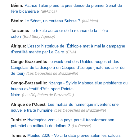
Bénin:
Patrice Talon prend la présidence du premier Sénat de
l'ère bicamérale
(allAfrica)
Bénin:
Le Sénat, un couteau Suisse ?
(allAfrica)
Tanzanie:
Le textile au cœur de la relance de la filière
coton
(Bird Story Agency)
Afrique:
L'essor historique de l'Éthiopie met à mal la campagne
d'hostilité menée par Le Caire
(ENA)
Congo-Brazzaville:
Le week-end des Diables rouges et des
Congolais de la diaspora en Coupes d'Europe (matches aller du
3e tour)
(Les Dépêches de Brazzaville)
Congo-Brazzaville:
Nzango - Sylvie Malonga élue présidente du
bureau exécutif d'Afis sport Pointe-
Noire
(Les Dépêches de Brazzaville)
Afrique de l'Ouest:
Les mafias du numérique inventent une
nouvelle traite humaine
(Les Dépêches de Brazzaville)
Tunisie:
Hydrogène vert - La pays peut-il transformer son
potentiel en milliards de dollars ?
(La Presse)
Tunisie:
Mouled 2026 - Voici la date prévue selon les calculs