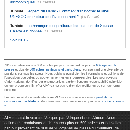
astronomiques
(La Presse)
Tunisie:
Géoparc du Dahar - Comment transformer le label
UNESCO en moteur de développement ?
(La Presse)
Tunisie:
Le charançon rouge attaque les palmiers de Sousse -
L'alerte est donnée
(La Presse)
Voir Plus »
AllAfrica publie environ 600 articles par jour provenant de plus de
90 organes de
presse
et plus de
500 autres institutions et particuliers
, représentant une diversité de
positions sur tous les sujets. Nous publions aussi bien les informations et opinions de
l'opposition que celles du gouvernement et leurs porte-paroles. Les pourvoyeurs
d'informations, identifiés sur chaque article, gardent l'entière responsabilité éditoriale
de leur production. En effet AllAfrica n'a pas le droit de modifier ou de corriger leurs
contenus.
Les articles et documents identifiant AllAfrica comme source sont
produits ou
commandés par AllAfrica
. Pour tous vos commentaires ou questions,
contactez-nous
ici
.
AllAfrica est la voix de l'Afrique. par l'Afrique et sur l'Afrique. Nous
collectons, produisons et distribuons plus de 600 articles et nouvelles
par jour provenant de plus de 90 organes de presse du continent, de