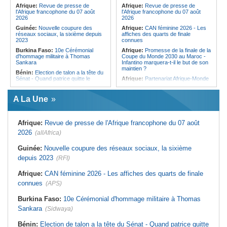
d'audition
Afrique:
Revue de presse de
Afrique:
Revue de presse de
Angola:
Ju-jitsu - L'Angola
l'Afrique francophone du 07 août
l'Afrique francophone du 07 août
décroche une quatrième médaille au
2026
2026
Championnat du monde
Guinée:
Nouvelle coupure des
Afrique:
CAN féminine 2026 - Les
réseaux sociaux, la sixième depuis
affiches des quarts de finale
2023
connues
Burkina Faso:
10e Cérémonial
Afrique:
Promesse de la finale de la
d'hommage militaire à Thomas
Coupe du Monde 2030 au Maroc -
Sankara
Infantino marquera-t-il le but de son
maintien ?
Bénin:
Election de talon a la tête du
Sénat - Quand patrice quitte le
Afrique:
Partenariat Afrique-Monde
pouvoir sans partir !
arabe - Des mesures adoptées pour
relancer la coopération
Cameroun:
Absence prolongée de
A La Une
Biya - Le fantôme d'Etoudi de
Afrique:
L'essor historique de
nouveau invisible
l'Éthiopie met à mal la campagne
d'hostilité menée par Le Caire
Nigeria:
Une interview télévisée du
Afrique:
Revue de presse de l'Afrique francophone du 07 août
cardinal d'Abuja provoque l'ire du
Tunisie:
Mouled 2026 - Voici la date
président Bola Tinubu
prévue selon les calculs
2026
(allAfrica)
astronomiques
Bénin:
Bénin - Au Sénat, Patrice
Talon prolonge son influence
Tunisie:
Hydrogène vert - La pays
Guinée:
Nouvelle coupure des réseaux sociaux, la sixième
politique
peut-il transformer son potentiel en
depuis 2023
(RFI)
milliards de dollars ?
São Tomé and Príncipe:
Soutenir
l'intégrité de l'information à Sao
Tunisie:
Géoparc du Dahar -
Afrique:
CAN féminine 2026 - Les affiches des quarts de finale
Tomé-et-Principe à l'approche des
Comment transformer le label
élections
UNESCO en moteur de
connues
(APS)
développement ?
Afrique de l'Ouest:
Le Marché de
la BRVM en Effervescence - 4
Tunisie:
Le charançon rouge
Burkina Faso:
10e Cérémonial d'hommage militaire à Thomas
Actions Clés Affichent des Gains
attaque les palmiers de Sousse -
Sankara
Notables
(Sidwaya)
L'alerte est donnée
Bénin:
Election de talon a la tête du Sénat - Quand patrice quitte