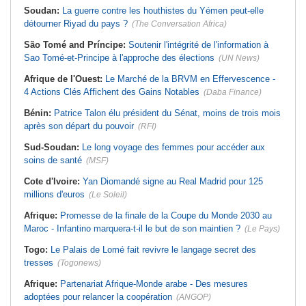
Soudan:
La guerre contre les houthistes du Yémen peut-elle
détourner Riyad du pays ?
(The Conversation Africa)
São Tomé and Príncipe:
Soutenir l'intégrité de l'information à
Sao Tomé-et-Principe à l'approche des élections
(UN News)
Afrique de l'Ouest:
Le Marché de la BRVM en Effervescence -
4 Actions Clés Affichent des Gains Notables
(Daba Finance)
Bénin:
Patrice Talon élu président du Sénat, moins de trois mois
après son départ du pouvoir
(RFI)
Sud-Soudan:
Le long voyage des femmes pour accéder aux
soins de santé
(MSF)
Cote d'Ivoire:
Yan Diomandé signe au Real Madrid pour 125
millions d'euros
(Le Soleil)
Afrique:
Promesse de la finale de la Coupe du Monde 2030 au
Maroc - Infantino marquera-t-il le but de son maintien ?
(Le Pays)
Togo:
Le Palais de Lomé fait revivre le langage secret des
tresses
(Togonews)
Afrique:
Partenariat Afrique-Monde arabe - Des mesures
adoptées pour relancer la coopération
(ANGOP)