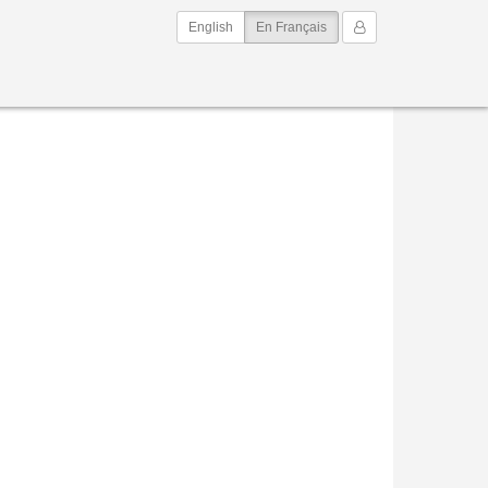
(current)
Mon Compte
English
En Français