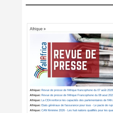
7
dans l'affaire badjeck
ngée de Biya - Le
au invisible
Afrique
Afrique:
Revue de presse de l'Afrique francophone du 07 août 202
Afrique:
Revue de presse de l'Afrique Francophone du 08 aout 202
Afrique:
La CEA renforce les capacités des parlementaires de l'Afrique de l'Est
Afrique:
Etats généraux de l'assurance pour tous - Le pacte de ruptur
Afrique:
CAN féminine 2026 - Les huit nations qualifiés pour les quarts de finale