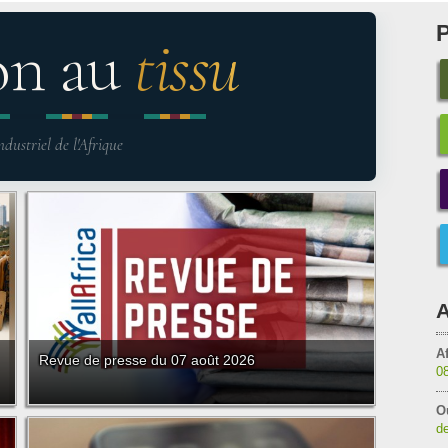
on au
tissu
ndustriel de l'Afrique
A
Af
Revue de presse du 07 août 2026
0
O
de