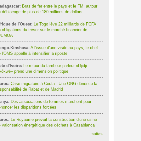
adagascar:
Bras de fer entre le pays et le FMI autour
 déblocage de plus de 180 millions de dollars
rique de l'Ouest:
Le Togo lève 22 milliards de FCFA
 obligations du trésor sur le marché financier de
'UEMOA
ongo-Kinshasa:
A l'issue d'une visite au pays, le chef
 l'OMS appelle à intensifier la riposte
te d'Ivoire:
Le retour du tambour parleur «Djidji
ôkwé» prend une dimension politique
aroc:
Crise migratoire à Ceuta - Une ONG dénonce la
sponsabilité de Rabat et de Madrid
enya:
Des associations de femmes marchent pour
noncer les disparitions forcées
aroc:
Le Royaume prévoit la construction d'une usine
 valorisation énergétique des déchets à Casablanca
suite
»