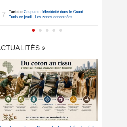
Afrique:
7
Tunisie:
Coupures d'électricité dans le Grand
Francoph
7
Tunis ce jeudi - Les zones concernées
ACTUALITÉS