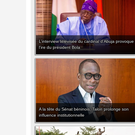
L’interview télévisée du cardinal d'Abuja provoque
l'ire du président Bola
A la tête du Sénat béninois, Talon prolonge son
influence institutionnelle