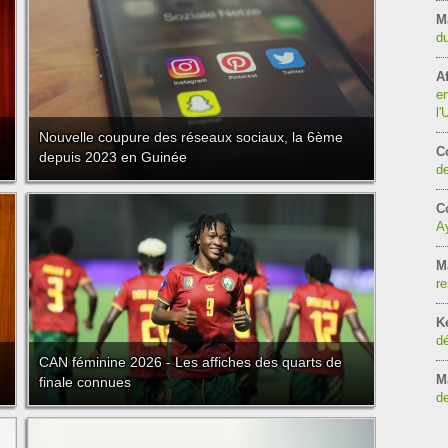
M
du
Af
en
l
Nouvelle coupure des réseaux sociaux, la 6ème
C
depuis 2023 en Guinée
de
Co
Ay
M
re
K
dé
CAN féminine 2026 - Les affiches des quarts de
M
finale connues
de