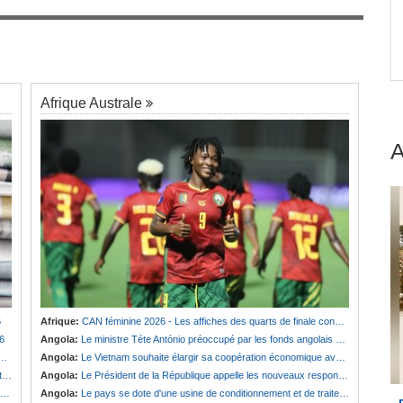
Cameroun:
Effoudou accuse Fouda de «
7
Général bandit »
Afrique Australe
6
Afrique:
CAN féminine 2026 - Les affiches des quarts de finale connues
6
Angola:
Le ministre Téte António préoccupé par les fonds angolais bloqués en Suisse
Angola:
Le Vietnam souhaite élargir sa coopération économique avec le pays
e
Angola:
Le Président de la République appelle les nouveaux responsables à renforcer l'action de l'Exécutif
Angola:
Le pays se dote d'une usine de conditionnement et de traitement des semences