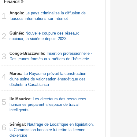
Finance
Nigeria
Angola:
Le pays criminalise la diffusion de
Afrique:
1
1
fausses informations sur Internet
francopho
Guinée:
Nouvelle coupure des réseaux
Nigeria:
2
2
sociaux, la sixième depuis 2023
d'Abuja p
Congo-Brazzaville:
Insertion professionnelle -
Nigeria:
3
3
Des jeunes formés aux métiers de l'hôtellerie
naît de la
à travers 
Maroc:
Le Royaume prévoit la construction
4
Afrique:
d'une usine de valorisation énergétique des
4
Zambie rej
déchets à Casablanca
Ile Maurice:
Les directeurs des ressources
Afrique:
5
5
humaines préparent «l'espace de travail
Francoph
intelligent»
Afrique:
6
Sénégal:
Naufrage de Locafrique en liquidation,
visent un 
6
la Commission bancaire lui retire la licence
Marocain
d'exercice