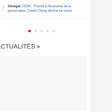
Afrique:
7
Sénégal:
FERA - Priorité à l'économie de la
vérité dan
7
préservation, Cheikh Dieng décline sa vision
Nigeria
ACTUALITÉS