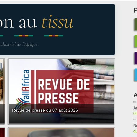
on au
tissu
ndustriel de l'Afrique
A
Af
Revue de presse du 07 août 2026
0
Ni
du