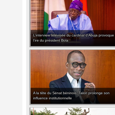
L’interview télévisée du cardinal d'Abuja provoque
l'ire du président Bola
A la tête du Sénat béninois, Talon prolonge son
influence institutionnelle