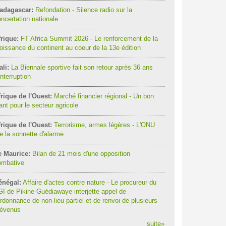
adagascar:
Refondation - Silence radio sur la
ncertation nationale
rique:
FT Africa Summit 2026 - Le renforcement de la
oissance du continent au coeur de la 13e édition
li:
La Biennale sportive fait son retour après 36 ans
interruption
rique de l'Ouest:
Marché financier régional - Un bon
ant pour le secteur agricole
rique de l'Ouest:
Terrorisme, armes légères - L'ONU
re la sonnette d'alarme
e Maurice:
Bilan de 21 mois d'une opposition
ombative
énégal:
Affaire d'actes contre nature - Le procureur du
I de Pikine-Guédiawaye interjette appel de
ordonnance de non-lieu partiel et de renvoi de plusieurs
révenus
suite
»