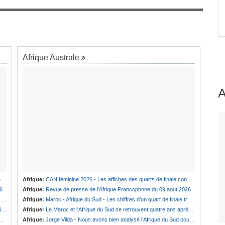
Afrique:
Maroc - Afrique du Sud - Les chiffres
7
d'un quart de finale très attendu
jeck
Afrique Australe
6
Afrique:
CAN féminine 2026 - Les affiches des quarts de finale connues
6
Afrique:
Revue de presse de l'Afrique Francophone du 09 aout 2026
n
Afrique:
Maroc - Afrique du Sud - Les chiffres d'un quart de finale très attendu
)
Afrique:
Le Maroc et l'Afrique du Sud se retrouvent quatre ans après la finale
Afrique:
Jorge Vilda - Nous avons bien analysé l'Afrique du Sud pour aller chercher la victoire