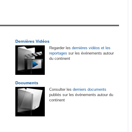
tirés du site
Sénégal:
La Police nationale alerte les
1
automobilistes sur une 'vaste campagne
d'escroquerie' par SMS
es
Cameroun:
Ngoh Ngoh, l'homme qui signe à la
2
Dernières Vidéos
place de Biya
Regarder les
dernières vidéos et les
reportages
sur les événements autour
r les
Cameroun:
Olive Ngobo Elok confirme les
3
du continent
de
accusations d'Effoudou
Tunisie:
Nouvelles règles européennes sur les
4
emballages - Les exportateurs tunisiens de
Documents
produits de la pêche sous pression
Consulter les
derniers documents
publiés sur les événements autour du
continent
Madagascar:
Tourisme - Le Canada donne un
5
Biya -
coup de main
e
Madagascar:
Bemasoandro Itaosy - Un arrêté
6
encadre les famorana et les famadihana
engage