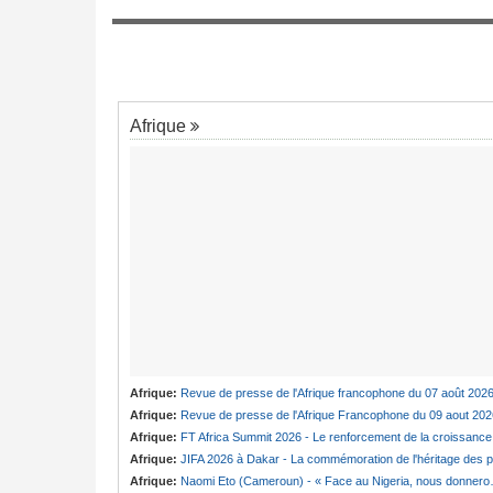
6
des poursuites en France et au pays
use Fouda de «
Cameroun:
Olive Ngobo demande à Bad
7
de « Répondre personnellement »
Afrique
Afrique:
Revue de presse de l'Afrique francophone du 07 août 202
Afrique:
Revue de presse de l'Afrique Francophone du 09 aout 202
Afrique:
FT Africa Summit 2026 - Le renforcement de la croissance du continent au coeur de la 13e éditio
Afrique:
JIFA 2026 à Dakar - La commémoration de l'héritage des pionnières du mouvement féminin africain à l'honneur (ministre
Afrique:
Naomi Eto (Cameroun) - « Face au Nigeria, nous donnerons tout sur le terrain. »