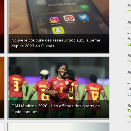
M
co
Af
cr
Ma
Nouvelle coupure des réseaux sociaux, la 6ème
d'
depuis 2023 en Guinée
Af
pl
Af
ti
Il
c
CAN féminine 2026 - Les affiches des quarts de
S
TG
finale connues
l'
p