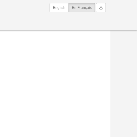
(current)
Mon Compte
English
En Français