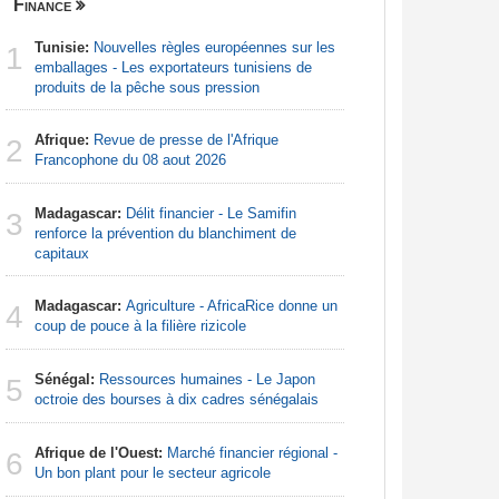
Finance
Nigeria
Tunisie:
Nouvelles règles européennes sur les
Afrique:
1
1
emballages - Les exportateurs tunisiens de
Nigeria, n
produits de la pêche sous pression
Afrique:
2
Afrique:
Revue de presse de l'Afrique
Francoph
2
Francophone du 08 aout 2026
Nigeria:
3
Madagascar:
Délit financier - Le Samifin
d'Abuja p
3
renforce la prévention du blanchiment de
capitaux
Nigeria:
4
menacée p
Madagascar:
Agriculture - AfricaRice donne un
4
coup de pouce à la filière rizicole
Afrique:
5
Francoph
Sénégal:
Ressources humaines - Le Japon
5
octroie des bourses à dix cadres sénégalais
Nigeria:
6
naît de la
Afrique de l'Ouest:
Marché financier régional -
6
à travers 
Un bon plant pour le secteur agricole