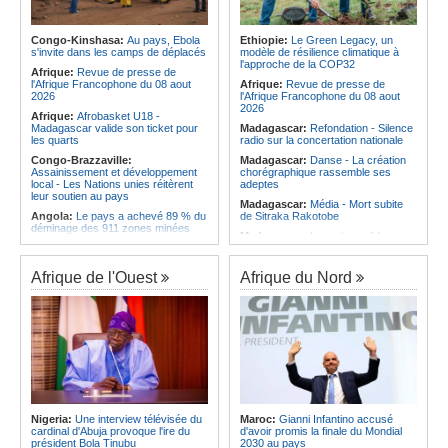
Angola:
La Marine de guerre
Afrique:
Voyage - Ce pays africain
angolaise décore des militaires pour
supprimera bientôt le visa pour les
les services rendus à la Patrie
Tunisiens
Congo-Kinshasa:
Au pays, Ebola
Ethiopie:
Le Green Legacy, un
Angola:
Le président de
Afrique:
Afrobasket U18 -
s'invite dans les camps de déplacés
modèle de résilience climatique à
l'Assemblée nationale en mission
Madagascar valide son ticket pour
l'approche de la COP32
d'évaluation de l'activité
Afrique:
Revue de presse de
les quarts
parlementaire de Lunda-Sul
l'Afrique Francophone du 08 aout
Afrique:
Revue de presse de
Afrique:
Transfert - Le coach Rôrô
2026
l'Afrique Francophone du 08 aout
tente l'aventure au Al-Merrikh SC
2026
Afrique:
Afrobasket U18 -
Madagascar valide son ticket pour
Madagascar:
Refondation - Silence
les quarts
radio sur la concertation nationale
Congo-Brazzaville:
Madagascar:
Danse - La création
Assainissement et développement
chorégraphique rassemble ses
local - Les Nations unies réitèrent
adeptes
leur soutien au pays
Madagascar:
Média - Mort subite
Angola:
Le pays a achevé 89 % du
de Sitraka Rakotobe
déminage des 911 zones minées
Madagascar:
Les reins solides
Angola:
Des élèves angolais
Madagascar:
Vol à la tire - Un
remportent plus de 50 médailles aux
groupe de six femmes se retrouve
Olympiades de mathématiques en
Afrique de l'Ouest
Afrique du Nord
en prison
Angleterre
Madagascar:
Athlétisme - 100
Angola:
Petro qualifié pour les
mètres - Junior Tsiravay et Zo
demi-finales du championnat
Rakotonary co-champions
national féminin
Madagascar:
Hasina
Angola:
Baisse des cas de
Rakotondramiara, Président du
tuberculose au premier semestre
Rouge - « Aucun retour
dans la province de Cunene
d'investissement pour les petits
Angola:
Le pétrole brut Brent
clubs »
s'échange en territoire positif
Madagascar:
Agroalimentaire - Les
Nigeria:
Une interview télévisée du
Maroc:
Gianni Infantino accusé
Angola:
La Centrale thermique de
boissons locales conquièrent le
cardinal d'Abuja provoque l'ire du
d'avoir promis la finale du Mondial
Cabinda renforcée de 30 mégawatts
marché
président Bola Tinubu
2030 au pays