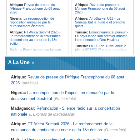
Afrique:
Revue de presse de
Afrique:
Revue de presse de
l'Afrique Francophone du 08 aout
l'Afrique Francophone du 08 aout
2026
2026
Nigeria:
La recomposition de
Afrique:
AfroBasket U18 - Le
l'opposition menacée par le
Sénégal bat la Tunisie et prend le
durcissement électoral
quart
Afrique:
FT Africa Summit 2026 -
Tunisie:
Enseignement supérieur -
Le renforcement de la croissance
Le pays lance son premier master
du continent au coeur de la 13e
interconnecté « One Health »
édition
Tunisie:
La CCI de Tunis lance le
Mali:
La Biennale sportive fait son
pôle « SPEEDUP » pour propulser
retour après 36 ans d'interruption
les startups à l'international
Afrique de l'Ouest:
Marché
Tunisie:
Appel à candidature-
A La Une
financier régional - Un bon plant
Enseignement supérieur - L'ISSAT
pour le secteur agricole
de Gafsa renforce son corps
professoral pour la rentrée
Sénégal:
Un syndicaliste salue
Afrique:
Revue de presse de l'Afrique Francophone du 08 aout
l'apport du corps enseignant au
Tunisie:
Djerba - Une campagne de
maintien du système éducatif
nettoyage mobilise bénévoles et
2026
(allAfrica)
national
habitants sur la plage de Sidi
Jemour
Sénégal:
Journée de l'arbre -
Nigeria:
La recomposition de l'opposition menacée par le
Lancement d'une caravane de
Tunisie:
Les agents municipaux
durcissement électoral
distribution de 9 500 plants à
(Fratmat.info)
votent un débrayage de 48 heures à
Kédougou
l'échelle nationale
Madagascar:
Refondation - Silence radio sur la concertation
Sénégal:
FERA - Le nouveau
Tunisie:
Mayada El Hennawy et
directeur général dresse un constat
Mohamed Khairy à Carthage - Le
nationale
(L'Express de Madagascar)
alarmant de l'état du réseau routier
tarab au rendez-vous des
national
générations
Afrique:
FT Africa Summit 2026 - Le renforcement de la
Sénégal:
Dagana - La 7e édition du
Tunisie:
Femmes et pouvoir - Le
croissance du continent au coeur de la 13e édition
festival Dialawaly centrée sur la
patriarcat, dernier obstacle
(Fratmat.info)
cohésion sociale et la valorisation du
patrimoine culturel (promoteur)
Mali:
La Biennale sportive fait son retour après 36 ans