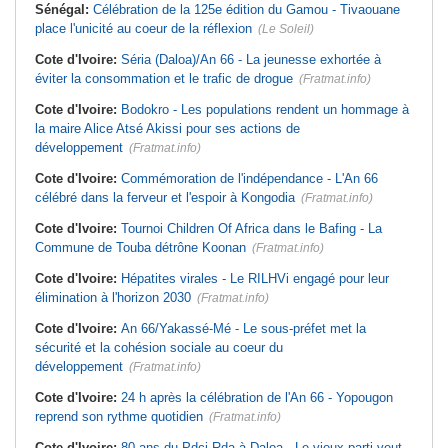
Sénégal:
Célébration de la 125e édition du Gamou - Tivaouane
place l'unicité au coeur de la réflexion
(Le Soleil)
Cote d'Ivoire:
Séria (Daloa)/An 66 - La jeunesse exhortée à
éviter la consommation et le trafic de drogue
(Fratmat.info)
Cote d'Ivoire:
Bodokro - Les populations rendent un hommage à
la maire Alice Atsé Akissi pour ses actions de
développement
(Fratmat.info)
Cote d'Ivoire:
Commémoration de l'indépendance - L'An 66
célébré dans la ferveur et l'espoir à Kongodia
(Fratmat.info)
Cote d'Ivoire:
Tournoi Children Of Africa dans le Bafing - La
Commune de Touba détrône Koonan
(Fratmat.info)
Cote d'Ivoire:
Hépatites virales - Le RILHVi engagé pour leur
élimination à l'horizon 2030
(Fratmat.info)
Cote d'Ivoire:
An 66/Yakassé-Mé - Le sous-préfet met la
sécurité et la cohésion sociale au coeur du
développement
(Fratmat.info)
Cote d'Ivoire:
24 h après la célébration de l'An 66 - Yopougon
reprend son rythme quotidien
(Fratmat.info)
Cote d'Ivoire:
80 ans du Pdci-Rda à Daloa - Le vieux parti veut