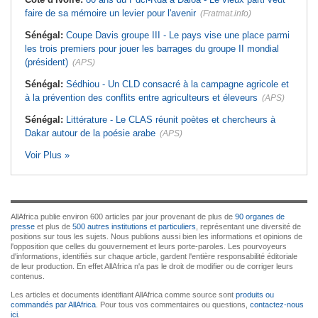
faire de sa mémoire un levier pour l'avenir
(Fratmat.info)
Sénégal:
Coupe Davis groupe III - Le pays vise une place parmi
les trois premiers pour jouer les barrages du groupe II mondial
(président)
(APS)
Sénégal:
Sédhiou - Un CLD consacré à la campagne agricole et
à la prévention des conflits entre agriculteurs et éleveurs
(APS)
Sénégal:
Littérature - Le CLAS réunit poètes et chercheurs à
Dakar autour de la poésie arabe
(APS)
Voir Plus »
AllAfrica publie environ 600 articles par jour provenant de plus de
90 organes de
presse
et plus de
500 autres institutions et particuliers
, représentant une diversité de
positions sur tous les sujets. Nous publions aussi bien les informations et opinions de
l'opposition que celles du gouvernement et leurs porte-paroles. Les pourvoyeurs
d'informations, identifiés sur chaque article, gardent l'entière responsabilité éditoriale
de leur production. En effet AllAfrica n'a pas le droit de modifier ou de corriger leurs
contenus.
Les articles et documents identifiant AllAfrica comme source sont
produits ou
commandés par AllAfrica
. Pour tous vos commentaires ou questions,
contactez-nous
ici
.