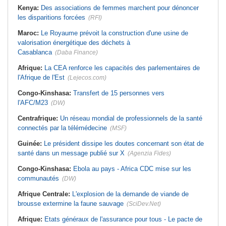
Kenya:
Des associations de femmes marchent pour dénoncer
les disparitions forcées
(RFI)
Maroc:
Le Royaume prévoit la construction d'une usine de
valorisation énergétique des déchets à
Casablanca
(Daba Finance)
Afrique:
La CEA renforce les capacités des parlementaires de
l'Afrique de l'Est
(Lejecos.com)
Congo-Kinshasa:
Transfert de 15 personnes vers
l'AFC/M23
(DW)
Centrafrique:
Un réseau mondial de professionnels de la santé
connectés par la télémédecine
(MSF)
Guinée:
Le président dissipe les doutes concernant son état de
santé dans un message publié sur X
(Agenzia Fides)
Congo-Kinshasa:
Ebola au pays - Africa CDC mise sur les
communautés
(DW)
Afrique Centrale:
L'explosion de la demande de viande de
brousse extermine la faune sauvage
(SciDev.Net)
Afrique:
Etats généraux de l'assurance pour tous - Le pacte de