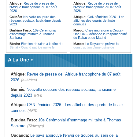
pays des procédures d'asile à
Afrique:
Revue de presse de
Afrique:
Revue de presse de
destination de l'Italie
l'Afrique francophone du 07 août
l'Afrique francophone du 07 août
2026
2026
Guinée:
Nouvelle coupure des
Afrique:
CAN féminine 2026 - Les
réseaux sociaux, la sixième depuis
affiches des quarts de finale
2023
connues
Burkina Faso:
10e Cérémonial
Maroc:
Crise migratoire à Ceuta -
d'hommage militaire à Thomas
Une ONG dénonce la responsabilité
Sankara
de Rabat et de Madrid
Bénin:
Election de talon a la tête du
Maroc:
Le Royaume prévoit la
Sénat - Quand patrice quitte le
construction d'une usine de
pouvoir sans partir !
valorisation énergétique des
déchets à Casablanca
Cameroun:
Absence prolongée de
A La Une
Biya - Le fantôme d'Etoudi de
Libye:
Des travailleurs migrants
nouveau invisible
victimes d'extorsions par des
agents de sécurité, selon des
Nigeria:
Une interview télévisée du
associations
Afrique:
Revue de presse de l'Afrique francophone du 07 août
cardinal d'Abuja provoque l'ire du
président Bola Tinubu
Afrique:
CAN féminine 2026 - Les
2026
(allAfrica)
huit nations qualifiés pour les quarts
Cote d'Ivoire:
Le retour du tambour
de finale
parleur «Djidji Ayôkwé» prend une
Guinée:
Nouvelle coupure des réseaux sociaux, la sixième
dimension politique
Afrique:
Promesse de la finale de la
depuis 2023
(RFI)
Coupe du Monde 2030 au Maroc -
Guinée:
Le président dissipe les
Infantino marquera-t-il le but de son
doutes concernant son état de
maintien ?
Afrique:
CAN féminine 2026 - Les affiches des quarts de finale
santé dans un message publié sur X
Afrique:
Partenariat Afrique-Monde
connues
(APS)
Afrique:
Etats généraux de
arabe - Des mesures adoptées pour
l'assurance pour tous - Le pacte de
relancer la coopération
rupture
Burkina Faso:
10e Cérémonial d'hommage militaire à Thomas
Maroc:
Driss Lachguar - Les défis
Sankara
(Sidwaya)
migratoires se résolvent par la
coopération internationale et le
traitement courageux des causes
Ouganda:
Le pays approuve l'envoi de troupes au sein de la
profondes