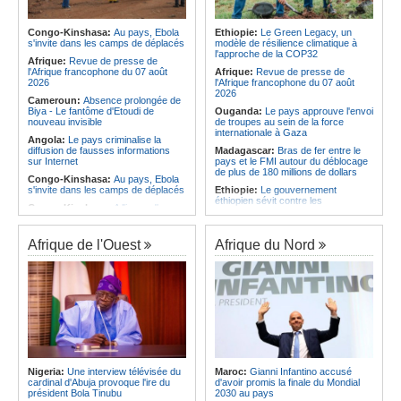
Afrique:
La LSF salue le lancement
corrige le Kabuscorp en match de
du premier ETF obligataire
préparation
souverain africain (USD) disponible
Congo-Kinshasa:
Au pays, Ebola
Ethiopie:
Le Green Legacy, un
Angola:
Des experts prélèvent des
en Europe
s'invite dans les camps de déplacés
modèle de résilience climatique à
échantillons pour identifier les
l'approche de la COP32
Afrique:
Promesse de la finale de la
victimes de l'accident de Cuanza-
Afrique:
Revue de presse de
Coupe du Monde 2030 au Maroc -
Sul
l'Afrique francophone du 07 août
Afrique:
Revue de presse de
Infantino marquera-t-il le but de son
2026
l'Afrique francophone du 07 août
maintien ?
2026
Cameroun:
Absence prolongée de
Biya - Le fantôme d'Etoudi de
Ouganda:
Le pays approuve l'envoi
nouveau invisible
de troupes au sein de la force
internationale à Gaza
Angola:
Le pays criminalise la
diffusion de fausses informations
Madagascar:
Bras de fer entre le
sur Internet
pays et le FMI autour du déblocage
de plus de 180 millions de dollars
Congo-Kinshasa:
Au pays, Ebola
s'invite dans les camps de déplacés
Ethiopie:
Le gouvernement
éthiopien sévit contre les
Congo-Kinshasa:
A l'issue d'une
fonctionnaires et les hommes
visite au pays, le chef de l'OMS
d'affaires corrompus
appelle à intensifier la riposte
Kenya:
Des associations de
Afrique de l'Ouest
Afrique du Nord
Congo-Kinshasa:
Transfert de 15
femmes marchent pour dénoncer
personnes vers l'AFC/M23
les disparitions forcées
Centrafrique:
Un réseau mondial
Afrique:
La CEA renforce les
de professionnels de la santé
capacités des parlementaires de
connectés par la télémédecine
l'Afrique de l'Est
Congo-Kinshasa:
Ebola au pays -
Congo-Kinshasa:
Après l'accord
Africa CDC mise sur les
avec une branche des FDLR, les
communautés
zones d'ombre persistent
Afrique Centrale:
L'explosion de la
Sud-Soudan:
Le pays à la croisée
demande de viande de brousse
des chemins, alerte l'ONU
Nigeria:
Une interview télévisée du
Maroc:
Gianni Infantino accusé
extermine la faune sauvage
cardinal d'Abuja provoque l'ire du
d'avoir promis la finale du Mondial
Rwanda:
Rome et Kigali discutent
président Bola Tinubu
2030 au pays
d'une possible externalisation au