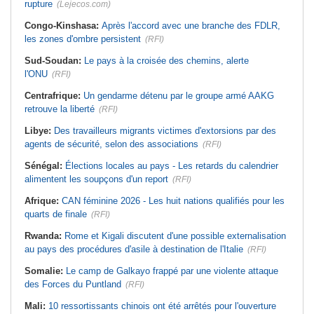
rupture
(Lejecos.com)
Congo-Kinshasa:
Après l'accord avec une branche des FDLR,
les zones d'ombre persistent
(RFI)
Sud-Soudan:
Le pays à la croisée des chemins, alerte
l'ONU
(RFI)
Centrafrique:
Un gendarme détenu par le groupe armé AAKG
retrouve la liberté
(RFI)
Libye:
Des travailleurs migrants victimes d'extorsions par des
agents de sécurité, selon des associations
(RFI)
Sénégal:
Élections locales au pays - Les retards du calendrier
alimentent les soupçons d'un report
(RFI)
Afrique:
CAN féminine 2026 - Les huit nations qualifiés pour les
quarts de finale
(RFI)
Rwanda:
Rome et Kigali discutent d'une possible externalisation
au pays des procédures d'asile à destination de l'Italie
(RFI)
Somalie:
Le camp de Galkayo frappé par une violente attaque
des Forces du Puntland
(RFI)
Mali:
10 ressortissants chinois ont été arrêtés pour l'ouverture