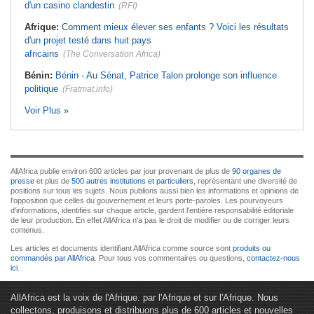
d'un casino clandestin
(RFI)
Afrique:
Comment mieux élever ses enfants ? Voici les résultats
d'un projet testé dans huit pays
africains
(The Conversation Africa)
Bénin:
Bénin - Au Sénat, Patrice Talon prolonge son influence
politique
(Fratmat.info)
Voir Plus »
AllAfrica publie environ 600 articles par jour provenant de plus de
90 organes de
presse
et plus de
500 autres institutions et particuliers
, représentant une diversité de
positions sur tous les sujets. Nous publions aussi bien les informations et opinions de
l'opposition que celles du gouvernement et leurs porte-paroles. Les pourvoyeurs
d'informations, identifiés sur chaque article, gardent l'entière responsabilité éditoriale
de leur production. En effet AllAfrica n'a pas le droit de modifier ou de corriger leurs
contenus.
Les articles et documents identifiant AllAfrica comme source sont
produits ou
commandés par AllAfrica
. Pour tous vos commentaires ou questions,
contactez-nous
ici
.
AllAfrica est la voix de l'Afrique. par l'Afrique et sur l'Afrique. Nous
collectons, produisons et distribuons plus de 600 articles et nouvelles