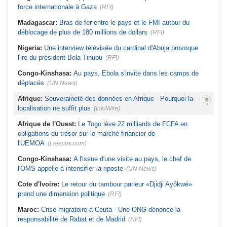
force internationale à Gaza
(RFI)
Madagascar:
Bras de fer entre le pays et le FMI autour du
déblocage de plus de 180 millions de dollars
(RFI)
Nigeria:
Une interview télévisée du cardinal d'Abuja provoque
l'ire du président Bola Tinubu
(RFI)
Congo-Kinshasa:
Au pays, Ebola s'invite dans les camps de
déplacés
(UN News)
Afrique:
Souveraineté des données en Afrique - Pourquoi la
localisation ne suffit plus
(InfoWire)
Afrique de l'Ouest:
Le Togo lève 22 milliards de FCFA en
obligations du trésor sur le marché financier de
l'UEMOA
(Lejecos.com)
Congo-Kinshasa:
A l'issue d'une visite au pays, le chef de
l'OMS appelle à intensifier la riposte
(UN News)
Cote d'Ivoire:
Le retour du tambour parleur «Djidji Ayôkwé»
prend une dimension politique
(RFI)
Maroc:
Crise migratoire à Ceuta - Une ONG dénonce la
responsabilité de Rabat et de Madrid
(RFI)