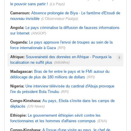
le pouvoir sans partir !
(Le Pays)
Cameroun:
Absence prolongée de Biya - Le fantôme d'Etoudi de
nouveau invisible
(L'Observateur Paalga)
Angola:
Le pays criminalise la diffusion de fausses informations
sur Internet
(ANGOP)
Ouganda:
Le pays approuve l'envoi de troupes au sein de la
force internationale à Gaza
(RFI)
Afrique:
Souveraineté des données en Afrique - Pourquoi la
localisation ne suffit plus
(InfoWire)
Madagascar:
Bras de fer entre le pays et le FMI autour du
déblocage de plus de 180 millions de dollars
(RFI)
Nigeria:
Une interview télévisée du cardinal d'Abuja provoque
l'ire du président Bola Tinubu
(RFI)
Congo-Kinshasa:
Au pays, Ebola s'invite dans les camps de
déplacés
(UN News)
Ethiopie:
Le gouvernement éthiopien sévit contre les
fonctionnaires et les hommes d'affaires corrompus
(ENA)
Congo-Kinshasa:
A l'issue d'une visite au pays, le chef de