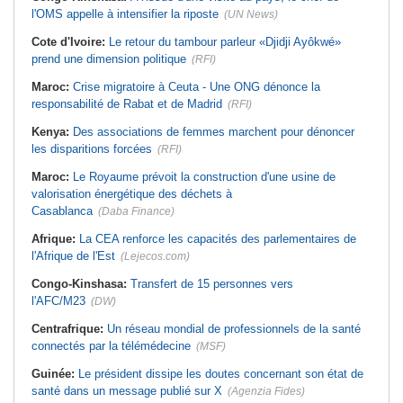
l'OMS appelle à intensifier la riposte
(UN News)
Cote d'Ivoire:
Le retour du tambour parleur «Djidji Ayôkwé»
prend une dimension politique
(RFI)
Maroc:
Crise migratoire à Ceuta - Une ONG dénonce la
responsabilité de Rabat et de Madrid
(RFI)
Kenya:
Des associations de femmes marchent pour dénoncer
les disparitions forcées
(RFI)
Maroc:
Le Royaume prévoit la construction d'une usine de
valorisation énergétique des déchets à
Casablanca
(Daba Finance)
Afrique:
La CEA renforce les capacités des parlementaires de
l'Afrique de l'Est
(Lejecos.com)
Congo-Kinshasa:
Transfert de 15 personnes vers
l'AFC/M23
(DW)
Centrafrique:
Un réseau mondial de professionnels de la santé
connectés par la télémédecine
(MSF)
Guinée:
Le président dissipe les doutes concernant son état de
santé dans un message publié sur X
(Agenzia Fides)