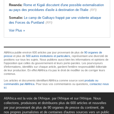
Rwanda:
Rome et Kigali discutent d'une possible externalisation
au pays des procédures d'asile à destination de l'Italie
(RFI)
Somalie:
Le camp de Galkayo frappé par une violente attaque
des Forces du Puntland
(RFI)
Voir Plus »
AllAfrica publie environ 600 articles par jour provenant de plus de
90 organes de
presse
et plus de
500 autres institutions et particuliers
, représentant une diversité de
positions sur tous les sujets. Nous publions aussi bien les informations et opinions de
l'opposition que celles du gouvernement et leurs porte-paroles. Les pourvoyeurs
d'informations, identifiés sur chaque article, gardent l'entière responsabilité éditoriale
de leur production. En effet AllAfrica n'a pas le droit de modifier ou de corriger leurs
contenus.
Les articles et documents identifiant AllAfrica comme source sont
produits ou
commandés par AllAfrica
. Pour tous vos commentaires ou questions,
contactez-nous
ici
.
AllAfrica est la voix de l'Afrique. par l'Afrique et sur l'Afrique. Nous
collectons, produisons et distribuons plus de 600 articles et nouvelles
par jour provenant de plus de 90 organes de presse du continent, de
nos propres journalistes et de centaines d'autres sources vers un public