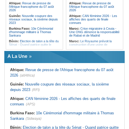
pays des procédures d'asile à
Afrique:
Revue de presse de
Afrique:
Revue de presse de
destination de l'Italie
l'Afrique francophone du 07 août
l'Afrique francophone du 07 août
2026
2026
Guinée:
Nouvelle coupure des
Afrique:
CAN féminine 2026 - Les
réseaux sociaux, la sixième depuis
affiches des quarts de finale
2023
connues
Burkina Faso:
10e Cérémonial
Maroc:
Crise migratoire à Ceuta -
d'hommage militaire à Thomas
Une ONG dénonce la responsabilité
Sankara
de Rabat et de Madrid
Bénin:
Election de talon a la tête du
Maroc:
Le Royaume prévoit la
Sénat - Quand patrice quitte le
construction d'une usine de
pouvoir sans partir !
valorisation énergétique des
déchets à Casablanca
Cameroun:
Absence prolongée de
A La Une
Biya - Le fantôme d'Etoudi de
Libye:
Des travailleurs migrants
nouveau invisible
victimes d'extorsions par des
agents de sécurité, selon des
Nigeria:
Une interview télévisée du
associations
Afrique:
Revue de presse de l'Afrique francophone du 07 août
cardinal d'Abuja provoque l'ire du
président Bola Tinubu
Afrique:
CAN féminine 2026 - Les
2026
(allAfrica)
huit nations qualifiés pour les quarts
Cote d'Ivoire:
Le retour du tambour
de finale
parleur «Djidji Ayôkwé» prend une
Guinée:
Nouvelle coupure des réseaux sociaux, la sixième
dimension politique
Afrique:
Promesse de la finale de la
depuis 2023
(RFI)
Coupe du Monde 2030 au Maroc -
Guinée:
Le président dissipe les
Infantino marquera-t-il le but de son
doutes concernant son état de
maintien ?
Afrique:
CAN féminine 2026 - Les affiches des quarts de finale
santé dans un message publié sur X
Afrique:
Partenariat Afrique-Monde
connues
(APS)
Afrique:
Etats généraux de
arabe - Des mesures adoptées pour
l'assurance pour tous - Le pacte de
relancer la coopération
rupture
Burkina Faso:
10e Cérémonial d'hommage militaire à Thomas
Maroc:
Driss Lachguar - Les défis
Sankara
(Sidwaya)
migratoires se résolvent par la
coopération internationale et le
traitement courageux des causes
Bénin:
Election de talon a la tête du Sénat - Quand patrice quitte
profondes