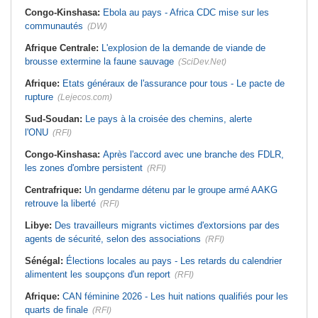
Congo-Kinshasa:
Ebola au pays - Africa CDC mise sur les
communautés
(DW)
Afrique Centrale:
L'explosion de la demande de viande de
brousse extermine la faune sauvage
(SciDev.Net)
Afrique:
Etats généraux de l'assurance pour tous - Le pacte de
rupture
(Lejecos.com)
Sud-Soudan:
Le pays à la croisée des chemins, alerte
l'ONU
(RFI)
Congo-Kinshasa:
Après l'accord avec une branche des FDLR,
les zones d'ombre persistent
(RFI)
Centrafrique:
Un gendarme détenu par le groupe armé AAKG
retrouve la liberté
(RFI)
Libye:
Des travailleurs migrants victimes d'extorsions par des
agents de sécurité, selon des associations
(RFI)
Sénégal:
Élections locales au pays - Les retards du calendrier
alimentent les soupçons d'un report
(RFI)
Afrique:
CAN féminine 2026 - Les huit nations qualifiés pour les
quarts de finale
(RFI)