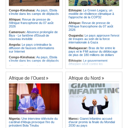
Afrique:
La LSF salue le lancement
corrige le Kabuscorp en match de
du premier ETF obligataire
préparation
souverain africain (USD) disponible
Congo-Kinshasa:
Au pays, Ebola
Ethiopie:
Le Green Legacy, un
Angola:
Des experts prélèvent des
en Europe
s'invite dans les camps de déplacés
modèle de résilience climatique à
échantillons pour identifier les
l'approche de la COP32
Afrique:
Promesse de la finale de la
victimes de l'accident de Cuanza-
Afrique:
Revue de presse de
Coupe du Monde 2030 au Maroc -
Sul
l'Afrique francophone du 07 août
Afrique:
Revue de presse de
Infantino marquera-t-il le but de son
2026
l'Afrique francophone du 07 août
maintien ?
2026
Cameroun:
Absence prolongée de
Biya - Le fantôme d'Etoudi de
Ouganda:
Le pays approuve l'envoi
nouveau invisible
de troupes au sein de la force
internationale à Gaza
Angola:
Le pays criminalise la
diffusion de fausses informations
Madagascar:
Bras de fer entre le
sur Internet
pays et le FMI autour du déblocage
de plus de 180 millions de dollars
Congo-Kinshasa:
Au pays, Ebola
s'invite dans les camps de déplacés
Ethiopie:
Le gouvernement
éthiopien sévit contre les
Congo-Kinshasa:
A l'issue d'une
fonctionnaires et les hommes
visite au pays, le chef de l'OMS
d'affaires corrompus
appelle à intensifier la riposte
Kenya:
Des associations de
Afrique de l'Ouest
Afrique du Nord
Congo-Kinshasa:
Transfert de 15
femmes marchent pour dénoncer
personnes vers l'AFC/M23
les disparitions forcées
Centrafrique:
Un réseau mondial
Afrique:
La CEA renforce les
de professionnels de la santé
capacités des parlementaires de
connectés par la télémédecine
l'Afrique de l'Est
Congo-Kinshasa:
Ebola au pays -
Congo-Kinshasa:
Après l'accord
Africa CDC mise sur les
avec une branche des FDLR, les
communautés
zones d'ombre persistent
Afrique Centrale:
L'explosion de la
Sud-Soudan:
Le pays à la croisée
demande de viande de brousse
des chemins, alerte l'ONU
Nigeria:
Une interview télévisée du
Maroc:
Gianni Infantino accusé
extermine la faune sauvage
cardinal d'Abuja provoque l'ire du
d'avoir promis la finale du Mondial
Rwanda:
Rome et Kigali discutent
président Bola Tinubu
2030 au pays
d'une possible externalisation au