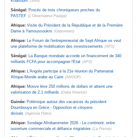
Khartoum
(SNA)
Sénégal:
Procès de trois chroniqueurs proches du
PASTEF
(L'Observateur Paalga)
Afrique:
Visite du Président de la République et de la Première
Dame à Yamoussoukro
(Gabonews)
Afrique:
Le Forum de l'entrepreneuriat de Sept Afrique se veut
une plateforme de mobilisation des investissements
(APS)
Sénégal:
La Banque mondiale accorde un financement de 340
milliards FCFA pour accompagner l'Etat
(APS)
Afrique:
L'Angola participe à la 21e réunion du Partenariat
Afrique-Monde arabe au Caire
(ANGOP)
Afrique:
Moove lève 250 millions de dollars et atteint une
valorisation de 2,1 milliards
(Daba Finance)
Guinée:
Polémique autour des vacances du président
Doumbouya en Grèce - Opposition et citoyens
divisés
(Agenzia Fides)
Afrique:
Sondage Afrobarometer 2026 - Le continent, entre
ouverture commerciale et défiance migratoire
(La Presse)