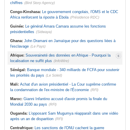
chiffres
(Bird Story Agency)
Congo-Kinshasa:
Le gouvernement congolais, l'OMS et le CDC
Africa renforcent la riposte à Ebola
(Présidence RDC)
Guinée:
Le général Amara Camara assume les fonctions
présidentielles
(Sidwaya)
Ghana:
John Dramani en Jamaïque pour des questions liées à
l'esclavage
(Le Pays)
Afrique:
Souveraineté des données en Afrique - Pourquoi la
localisation ne suffit plus
(InfoWire)
Sénégal:
Banque mondiale - 340 milliards de FCFA pour soutenir
les priorités du pays
(Le Soleil)
Mali:
Achat d'un avion présidentiel - La Cour suprême confirme
la condamnation de l'ex-ministre de l'Économie
(RFI)
Maroc:
Gianni Infantino accusé d'avoir promis la finale du
Mondial 2030 au pays
(RFI)
Ouganda:
L'opposant Sam Mugumya réapparaît dans une vidéo
après un an de disparition
(RFI)
Centrafrique:
Les sanctions de l'ONU cachent la guerre