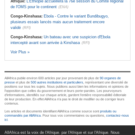
Afrique:
L'Éthiopie accueillera la 76e session du Comité régional
de l'OMS pour le continent
(ENA)
Congo-Kinshasa:
Ebola - Contre le variant Bundibugyo,
plusieurs essais lancés mais aucun traitement encore
validé
(RFI)
Congo-Kinshasa:
Un bateau avec une suspicion d'Ebola
intercepté avant son arrivée à Kinshasa
(RFI)
Voir Plus »
AllAfrica publie environ 600 articles par jour provenant de plus de
90 organes de
presse
et plus de
500 autres institutions et particuliers
, représentant une diversité de
positions sur tous les sujets. Nous publions aussi bien les informations et opinions de
l'opposition que celles du gouvernement et leurs porte-paroles. Les pourvoyeurs
d'informations, identifiés sur chaque article, gardent l'entière responsabilité éditoriale
de leur production. En effet AllAfrica n'a pas le droit de modifier ou de corriger leurs
contenus.
Les articles et documents identifiant AllAfrica comme source sont
produits ou
commandés par AllAfrica
. Pour tous vos commentaires ou questions,
contactez-nous
ici
.
AllAfrica est la voix de l'Afrique. par l'Afrique et sur l'Afrique. Nous