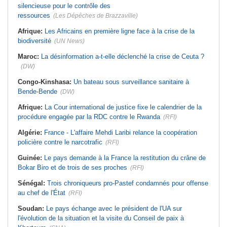
silencieuse pour le contrôle des
ressources
(Les Dépêches de Brazzaville)
Afrique:
Les Africains en première ligne face à la crise de la
biodiversité
(UN News)
Maroc:
La désinformation a-t-elle déclenché la crise de Ceuta ?
(DW)
Congo-Kinshasa:
Un bateau sous surveillance sanitaire à
Bende-Bende
(DW)
Afrique:
La Cour international de justice fixe le calendrier de la
procédure engagée par la RDC contre le Rwanda
(RFI)
Algérie:
France - L'affaire Mehdi Laribi relance la coopération
policière contre le narcotrafic
(RFI)
Guinée:
Le pays demande à la France la restitution du crâne de
Bokar Biro et de trois de ses proches
(RFI)
Sénégal:
Trois chroniqueurs pro-Pastef condamnés pour offense
au chef de l'État
(RFI)
Soudan:
Le pays échange avec le président de l'UA sur
l'évolution de la situation et la visite du Conseil de paix à