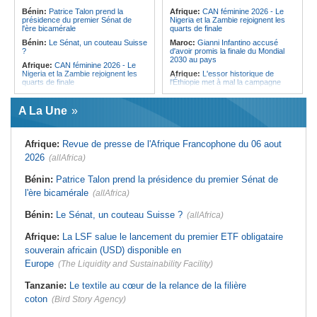
l'Égypte - Exploiter la région par tous
politique 2026
Bénin:
Patrice Talon prend la
Afrique:
CAN féminine 2026 - Le
les moyens, entraver la coopération
présidence du premier Sénat de
Nigeria et la Zambie rejoignent les
Congo-Kinshasa:
Gratien de
équitable par tous les moyens
l'ère bicamérale
quarts de finale
Saint-Nicolas Iracan - « Je ne
soutiendrai jamais un dialogue
Bénin:
Le Sénat, un couteau Suisse
Maroc:
Gianni Infantino accusé
destiné au partage du pouvoir ou à
?
d'avoir promis la finale du Mondial
la légitimation des groupes armés »
2030 au pays
Afrique:
CAN féminine 2026 - Le
Nigeria et la Zambie rejoignent les
Afrique:
L'essor historique de
quarts de finale
l'Éthiopie met à mal la campagne
d'hostilité menée par Le Caire
Afrique:
Le continent, plaque
tournante des faux ordres de
Algérie:
France - L'affaire Mehdi
A La Une
virement
Laribi relance la coopération
policière contre le narcotrafic
Mali:
Achat d'un avion présidentiel -
La Cour suprême confirme la
Tunisie:
Au pays - 6 morts et 18
Afrique:
Revue de presse de l'Afrique Francophone du 06 aout
condamnation de l'ex-ministre de
blessés dans un grave accident de
l'Économie
la route
2026
(allAfrica)
Guinée:
Le pays demande à la
Tunisie:
Une maison entièrement
France la restitution du crâne de
calcinée à Moknine après le
Bénin:
Patrice Talon prend la présidence du premier Sénat de
Bokar Biro et de trois de ses
rétablissement du courant
l'ère bicamérale
proches
(allAfrica)
Afrique:
Ligue des Champions de la
Bénin:
Le nouveau Sénat élit son
CAF - L'Espérance exemptée au
Bénin:
Le Sénat, un couteau Suisse ?
(allAfrica)
premier président
premier tour, le Club Africain hérite
du Djoliba AC
Cote d'Ivoire:
Protection de
Afrique:
La LSF salue le lancement du premier ETF obligataire
l'environnement - La Roots Wild
Tunisie:
Crise sanitaire au pays -
Foundation distinguée au Grand Prix
L'OMS alerte sur une hausse
souverain africain (USD) disponible en
Nelson Mandela
incontrôlable d'Ebola
Europe
(The Liquidity and Sustainability Facility)
Tanzanie:
Le textile au cœur de la relance de la filière
coton
(Bird Story Agency)