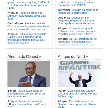
CAF - L'Espérance exemptée au
des services touristiques démarre
gouvernement congolais, l'OMS et le
modèle de résilience climatique à
premier tour, le Club Africain hérite
ce jeudi
CDC Africa renforcent la riposte à
l'approche de la COP32
du Djoliba AC
Ebola
Angola:
Jiu-jitsu - Le pays
Tanzanie:
Le textile au cœur de la
Afrique:
Un consortium européen
décroche une troisième médaille à
Afrique:
Revue de presse de
relance de la filière coton
développe un modèle de production
Abou Dabi
l'Afrique Francophone du 06 aout
Ouganda:
L'opposant Sam
novateur pour les ingrédients
2026
Mugumya réapparaît dans une
pharmaceutiques actifs, une
Centrafrique:
Les sanctions de
vidéo après un an de disparition
opportunité pour le pays
l'ONU cachent la guerre silencieuse
Afrique:
L'essor historique de
pour le contrôle des ressources
l'Éthiopie met à mal la campagne
Afrique:
La Cour international de
d'hostilité menée par Le Caire
justice fixe le calendrier de la
Afrique:
La Cour international de
procédure engagée par la RDC
justice fixe le calendrier de la
contre le Rwanda
procédure engagée par la RDC
Gabon:
Quand une tribune redonne
contre le Rwanda
espoir - Le témoignage bouleversant
Ethiopie:
Addis-Abeba - L'église
du Dr Alphonse Louma Eyougha
d'Afrique lance officiellement son
Afrique de l'Ouest
Afrique du Nord
Congo-Kinshasa:
Plan stratégique
'cheminement' vers la grande
triennal 2026-2028 - L'IGF place la
Assemblée de 2028
digitalisation au coeur des réformes
Afrique de l'Est:
Le pari du régime
!
érythréen - Pousser le Tigray vers
Congo-Kinshasa:
RDC - Félix
une zone tampon dans le cadre
Tshisekedi place le CEFOCK au
d'une nouvelle guerre par
coeur de bataille de l'appropriation
procuration
du Génocost !
Ethiopie:
Le Premier ministre Abiy
Congo-Kinshasa:
Matadi - Le
inaugure le nouveau terminal de
Kongo Central lance la campagne
l'aéroport international de Bahir Dar
Bénin:
Patrice Talon prend la
Maroc:
Gianni Infantino accusé
de sensibilisation au deuxième
Afrique:
La Croix-Rouge
présidence du premier Sénat de
d'avoir promis la finale du Mondial
Recensement général de la
éthiopienne appelle à une
l'ère bicamérale
2030 au pays
population et de l'habitat
mobilisation accrue des ressources
Afrique:
Revue de presse de
Afrique:
Revue de presse de
Congo-Kinshasa:
Le VPM Shabani
locales en Afrique
l'Afrique Francophone du 06 aout
l'Afrique Francophone du 06 aout
remet aux organisations politiques la
Afrique de l'Est:
Le vrai visage de
2026
2026
directive ministérielle de l'année