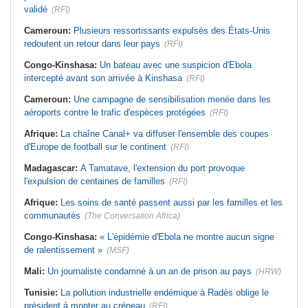
validé
(RFI)
Cameroun:
Plusieurs ressortissants expulsés des États-Unis
redoutent un retour dans leur pays
(RFI)
Congo-Kinshasa:
Un bateau avec une suspicion d'Ebola
intercepté avant son arrivée à Kinshasa
(RFI)
Cameroun:
Une campagne de sensibilisation menée dans les
aéroports contre le trafic d'espèces protégées
(RFI)
Afrique:
La chaîne Canal+ va diffuser l'ensemble des coupes
d'Europe de football sur le continent
(RFI)
Madagascar:
A Tamatave, l'extension du port provoque
l'expulsion de centaines de familles
(RFI)
Afrique:
Les soins de santé passent aussi par les familles et les
communautés
(The Conversation Africa)
Congo-Kinshasa:
« L'épidémie d'Ebola ne montre aucun signe
de ralentissement »
(MSF)
Mali:
Un journaliste condamné à un an de prison au pays
(HRW)
Tunisie:
La pollution industrielle endémique à Radès oblige le
président à monter au créneau
(RFI)