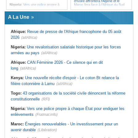
d'Ivoire affrontera l'Algérie et le
Nigeria:
Vers une police propre à
Maroc fera face à l'Afrique du Sud
chaque État pour endiguer les
en quarts
enlèvements
Afrique:
Sondage Afrobarometer
A La Une
Afrique de l'Ouest:
Souveraineté
2026 - Le continent, entre ouverture
vs préparation technique de l'ECO -
commerciale et défiance migratoire
Deux débats confondus
Tunisie:
La pollution industrielle
Afrique:
Revue de presse de l'Afrique francophone du 05 août
Afrique:
CAN féminine - La Côte
endémique à Radès oblige le
d'Ivoire affrontera l'Algérie et le
président à monter au créneau
2026
(allAfrica)
Maroc fera face à l'Afrique du Sud
Maroc:
Ceuta - Le pays assure
en quarts
avoir prévenu l'Espagne des risques
Nigeria:
Une revalorisation salariale historique pour les forces
Sénégal:
Ouverture du procès des
avant la crise migratoire
armées au pays
trois chroniqueurs proches du
(allAfrica)
Tunisie:
Vers un renforcement
Pastef pour offense au chef de l'État
stratégique du partenariat
Afrique:
CAN Féminine 2026 - Ce silence qui en dit
Mali:
La Cour suprême rejette la
économique et diplomatique
demande de libération du militant
long
(allAfrica)
Tunisie:
Marché parallèle - Plus de
Clément Dembélé
32 000 fournitures scolaires saisies
Guinée:
Polémique autour des
au premier semestre
Kenya:
Une nouvelle récolte d'espoir - Le coton Bt relance la
vacances du président Doumbouya
filière cotonnière à Lamu
en Grèce - Opposition et citoyens
(allAfrica)
divisés
Togo:
43 organisations de la société civile dénoncent la réforme
constitutionnelle
(RFI)
Nigeria:
Vers une police propre à chaque État pour endiguer les
enlèvements
(Fratmat.info)
Maroc:
Énergies renouvelables - Un investissement pour un
avenir durable
(Libération)