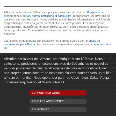
AllAfrica publie environ 600 articles par jour provenant de plus de
90 organes de
presse
et plus de
500 autres institutions et particuliers
, représentant une diversité de
positions sur tous les sujets. Nous publions aussi bien les informations et opinions de
l'opposition que celles du gouvernement et leurs porte-paroles. Les pourvoyeurs
d'informations, identifiés sur chaque article, gardent l'entière responsabilité éditoriale
de leur production. En effet AllAfrica n'a pas le droit de modifier ou de corriger leurs
contenus.
Les articles et documents identifiant AllAfrica comme source sont
produits ou
commandés par AllAfrica
. Pour tous vos commentaires ou questions,
contactez-nous
ici
.
AllAfrica est la voix de l'Afrique. par l'Afrique et sur l'Afrique. Nous
collectons, produisons et distribuons plus de 600 articles et nouvelles
par jour provenant de plus de 90 organes de presse du continent, de
nos propres journalistes et de centaines d'autres sources vers un public
africain et mondial. Nous opérons à partir de Cape Town, Dakar, Abuja,
Johannesburg, Nairobi et Washington DC.
SUPPORT OUR WORK
POUR LES ANNONCEURS
SOUSCRIVEZ