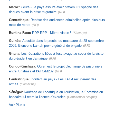
Maroc:
Ceuta - Le pays assure avoir prévenu l'Espagne des
risques avant la crise migratoire
(RFI)
Centrafrique:
Reprise des audiences criminelles après plusieurs
mois de retard
(RFI)
Burkina Faso:
RDP-RPP - Même vision !
(Sidwaya)
Guinée:
Acquitté dans le procès du massacre du 28 septembre
2009, Bienvenu Lamah promu général de brigade
(RFI)
Ghana:
Les réparations liées à l'esclavage au coeur de la visite
du président en Jamaïque
(RFI)
Congo-Kinshasa:
Où en est le projet d'échange de prisonniers
entre Kinshasa et l'AFC/M23?
(RFI)
Centrafrique:
Incident au pays - Les FACA récupèrent des
armes
(Camer.be)
Sénégal:
Naufrage de Locafrique en liquidation, la Commission
bancaire lui retire la licence d'exercice
(Confidentiel Afrique)
Voir Plus »