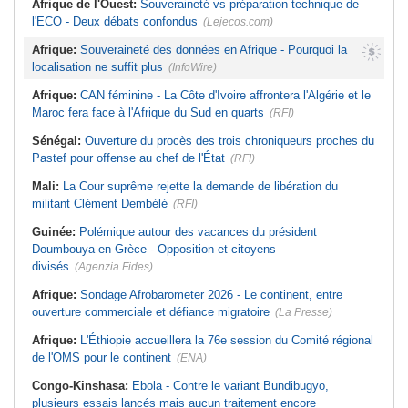
Afrique de l'Ouest:
Souveraineté vs préparation technique de
l'ECO - Deux débats confondus
(Lejecos.com)
Afrique:
Souveraineté des données en Afrique - Pourquoi la
localisation ne suffit plus
(InfoWire)
Afrique:
CAN féminine - La Côte d'Ivoire affrontera l'Algérie et le
Maroc fera face à l'Afrique du Sud en quarts
(RFI)
Sénégal:
Ouverture du procès des trois chroniqueurs proches du
Pastef pour offense au chef de l'État
(RFI)
Mali:
La Cour suprême rejette la demande de libération du
militant Clément Dembélé
(RFI)
Guinée:
Polémique autour des vacances du président
Doumbouya en Grèce - Opposition et citoyens
divisés
(Agenzia Fides)
Afrique:
Sondage Afrobarometer 2026 - Le continent, entre
ouverture commerciale et défiance migratoire
(La Presse)
Afrique:
L'Éthiopie accueillera la 76e session du Comité régional
de l'OMS pour le continent
(ENA)
Congo-Kinshasa:
Ebola - Contre le variant Bundibugyo,
plusieurs essais lancés mais aucun traitement encore