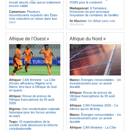
essais lancés mais aucun traitement
l'OMS pour le continent
encore validé
Madagascar:
A Tamatave,
Cameroun:
Plusieurs
l'extension du port provoque
ressortissants expulsés des États-
l'expulsion de centaines de familles
Unis redoutent un retour dans leur
Ile Maurice:
Un débat sans voix
pays
dissidente
Congo-Kinshasa:
Un bateau avec
Ile Maurice:
Révision des frais de la
une suspicion d'Ebola intercepté
FSC - La crainte d'un coup de froid
avant son arrivée à Kinshasa
sur la compétitivité
Afrique de l'Ouest
Afrique du Nord
Cameroun:
Une campagne de
Ile Maurice:
Fayzal Ally Beegun
sensibilisation menée dans les
dénonce des interpellations «sans
aéroports contre le trafic d'espèces
dignité»
protégées
Ile Maurice:
Migration - Le pays
Congo-Kinshasa:
« L'épidémie
face au défi de la main-d'oeuvre de
d'Ebola ne montre aucun signe de
demain
ralentissement »
Ile Maurice:
Plus d'émissions,
Centrafrique:
Reprise des
moins d'eau, toujours accro aux
audiences criminelles après
fossiles - Le bilan climatique dans le
plusieurs mois de retard
rouge
Afrique:
CAN féminine - La Côte
Maroc:
Énergies renouvelables - Un
Congo-Kinshasa:
Où en est le
d'Ivoire affrontera l'Algérie et le
investissement pour un avenir
Ile Maurice:
Le pays et l'Arabie
projet d'échange de prisonniers
Maroc fera face à l'Afrique du Sud
durable
saoudite renforcent leur coopération
entre Kinshasa et l'AFC/M23?
en quarts
Afrique:
Revue de presse de
Centrafrique:
Incident au pays -
Afrique:
Revue de presse de
l'Afrique francophone du 05 août
Les FACA récupèrent des armes
l'Afrique francophone du 05 août
2026
2026
Afrique:
CAN Féminine 2026 - Ce
Nigeria:
Une revalorisation salariale
silence qui en dit long
historique pour les forces armées
Maroc:
Énergies renouvelables - Un
au pays
investissement pour un avenir
Togo:
43 organisations de la
durable
société civile dénoncent la réforme
Afrique:
CAN féminine - La Côte
constitutionnelle