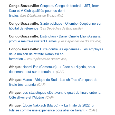
Congo-Brazzaville:
Coupe du Congo de football - JST, Inter,
Cara et V Club qualifiés pour les demi-
finales
(Les Dépêches de Brazzaville)
Congo-Brazzaville:
Santé publique - Ollombo réceptionne son
hôpital de référence
(Les Dépêches de Brazzaville)
Congo-Brazzaville:
Distinction - Darrel Ornelle Elion Assiana
promue maître-assistant Cames
(Les Dépêches de Brazzaville)
Congo-Brazzaville:
Lutte contre les épidémies - Les employés
de la maison de retraite Kambissi en
formation
(Les Dépêches de Brazzaville)
Afrique:
Naomi Eto (Cameroun) - « Face au Nigeria, nous
donnerons tout sur le terrain. »
(CAF)
Afrique:
Maroc - Afrique du Sud - Les chiffres d'un quart de
finale très attendu
(CAF)
Afrique:
Les statistiques clés avant le quart de finale entre la
Côte d'Ivoire et l'Algérie
(CAF)
Afrique:
Élodie Nakkach (Maroc) - « La finale de 2022, on
l'utilise comme une expérience pour aller de l'avant »
(CAF)