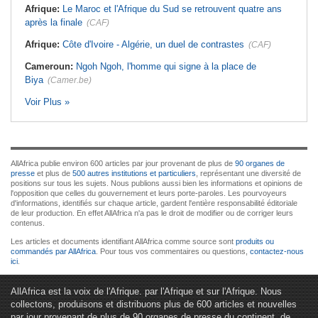
Afrique:
Le Maroc et l'Afrique du Sud se retrouvent quatre ans
après la finale
(CAF)
Afrique:
Côte d'Ivoire - Algérie, un duel de contrastes
(CAF)
Cameroun:
Ngoh Ngoh, l'homme qui signe à la place de
Biya
(Camer.be)
Voir Plus »
AllAfrica publie environ 600 articles par jour provenant de plus de
90 organes de
presse
et plus de
500 autres institutions et particuliers
, représentant une diversité de
positions sur tous les sujets. Nous publions aussi bien les informations et opinions de
l'opposition que celles du gouvernement et leurs porte-paroles. Les pourvoyeurs
d'informations, identifiés sur chaque article, gardent l'entière responsabilité éditoriale
de leur production. En effet AllAfrica n'a pas le droit de modifier ou de corriger leurs
contenus.
Les articles et documents identifiant AllAfrica comme source sont
produits ou
commandés par AllAfrica
. Pour tous vos commentaires ou questions,
contactez-nous
ici
.
AllAfrica est la voix de l'Afrique. par l'Afrique et sur l'Afrique. Nous
collectons, produisons et distribuons plus de 600 articles et nouvelles
par jour provenant de plus de 90 organes de presse du continent, de