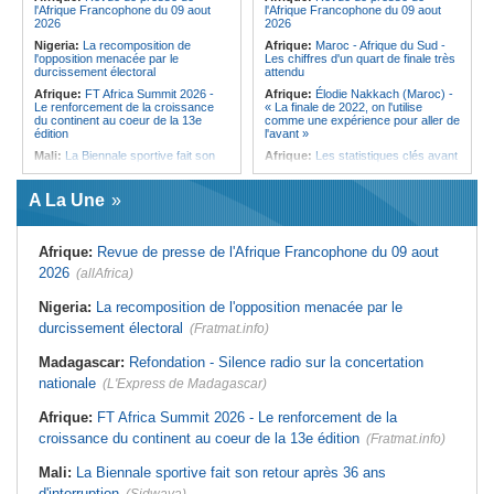
l'Afrique Francophone du 09 aout
l'Afrique Francophone du 09 aout
Ile Maurice:
Chetan Baboolall - Le
2026
2026
discret de Bel-Air face au vacarme
Nigeria:
La recomposition de
Afrique:
Maroc - Afrique du Sud -
de Port-Louis
l'opposition menacée par le
Les chiffres d'un quart de finale très
durcissement électoral
attendu
Afrique:
FT Africa Summit 2026 -
Afrique:
Élodie Nakkach (Maroc) -
Le renforcement de la croissance
« La finale de 2022, on l'utilise
du continent au coeur de la 13e
comme une expérience pour aller de
édition
l'avant »
Mali:
La Biennale sportive fait son
Afrique:
Les statistiques clés avant
retour après 36 ans d'interruption
le quart de finale entre la Côte
d'Ivoire et l'Algérie
Afrique de l'Ouest:
Marché
A La Une
financier régional - Un bon plant
Afrique:
Le Maroc et l'Afrique du
pour le secteur agricole
Sud se retrouvent quatre ans après
la finale
Afrique de l'Ouest:
Terrorisme,
Afrique:
Revue de presse de l'Afrique Francophone du 09 aout
armes légères - L'ONU tire la
Afrique:
Côte d'Ivoire - Algérie, un
sonnette d'alarme
duel de contrastes
2026
(allAfrica)
Sénégal:
FERA - La DG sortante
Afrique:
AfroBasket U18 - Le
revendique un redressement
Sénégal bat la Tunisie et prend le
Nigeria:
La recomposition de l'opposition menacée par le
financier du fonds
quart
durcissement électoral
(Fratmat.info)
Sénégal:
Affaire d'actes contre
Tunisie:
Enseignement supérieur -
nature - Le procureur du TGI de
Le pays lance son premier master
Madagascar:
Refondation - Silence radio sur la concertation
Pikine-Guédiawaye interjette appel
interconnecté « One Health »
de l'ordonnance de non-lieu partiel et
nationale
(L'Express de Madagascar)
Tunisie:
La CCI de Tunis lance le
de renvoi de plusieurs prévenus
pôle « SPEEDUP » pour propulser
Sénégal:
FERA - Priorité à
les startups à l'international
Afrique:
FT Africa Summit 2026 - Le renforcement de la
l'économie de la préservation,
croissance du continent au coeur de la 13e édition
Cheikh Dieng décline sa vision
(Fratmat.info)
Mali:
La Biennale sportive fait son retour après 36 ans
d'interruption