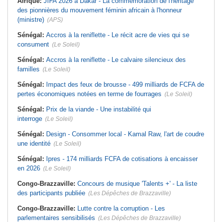
Afrique:
JIFA 2026 à Dakar - La commémoration de l'héritage
des pionnières du mouvement féminin africain à l'honneur
(ministre)
(APS)
Sénégal:
Accros à la reniflette - Le récit acre de vies qui se
consument
(Le Soleil)
Sénégal:
Accros à la reniflette - Le calvaire silencieux des
familles
(Le Soleil)
Sénégal:
Impact des feux de brousse - 499 milliards de FCFA de
pertes économiques notées en terme de fourrages
(Le Soleil)
Sénégal:
Prix de la viande - Une instabilité qui
interroge
(Le Soleil)
Sénégal:
Design - Consommer local - Kamal Raw, l'art de coudre
une identité
(Le Soleil)
Sénégal:
Ipres - 174 milliards FCFA de cotisations à encaisser
en 2026
(Le Soleil)
Congo-Brazzaville:
Concours de musique 'Talents +' - La liste
des participants publiée
(Les Dépêches de Brazzaville)
Congo-Brazzaville:
Lutte contre la corruption - Les
parlementaires sensibilisés
(Les Dépêches de Brazzaville)