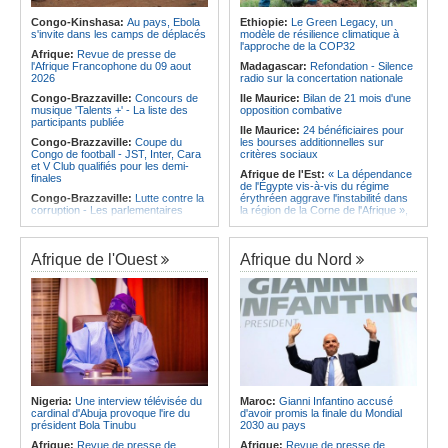
qualifie pour la finale de la Coupe de
d'Ivoire et l'Algérie
l'Amitié
Congo-Kinshasa:
Au pays, Ebola
Ethiopie:
Le Green Legacy, un
Afrique:
Le Maroc et l'Afrique du
s'invite dans les camps de déplacés
modèle de résilience climatique à
Angola:
Le MAT organise la
Sud se retrouvent quatre ans après
l'approche de la COP32
troisième édition de la Semaine du
Afrique:
Revue de presse de
la finale
développement local à Namibe
l'Afrique Francophone du 09 aout
Madagascar:
Refondation - Silence
Afrique:
Côte d'Ivoire - Algérie, un
2026
radio sur la concertation nationale
duel de contrastes
Congo-Brazzaville:
Concours de
Ile Maurice:
Bilan de 21 mois d'une
musique 'Talents +' - La liste des
opposition combative
participants publiée
Ile Maurice:
24 bénéficiaires pour
Congo-Brazzaville:
Coupe du
les bourses additionnelles sur
Congo de football - JST, Inter, Cara
critères sociaux
et V Club qualifiés pour les demi-
Afrique de l'Est:
« La dépendance
finales
de l'Égypte vis-à-vis du régime
Congo-Brazzaville:
Lutte contre la
érythréen aggrave l'instabilité dans
corruption - Les parlementaires
la région de la Corne de l'Afrique »,
sensibilisés
selon le RSADO
Congo-Brazzaville:
Santé publique
Ethiopie:
Le peuple oromo s'est
- Ollombo réceptionne son hôpital de
historiquement opposé à des
Afrique de l'Ouest
Afrique du Nord
référence
systèmes administratifs défaillants
Congo-Brazzaville:
Lutte contre
Ethiopie:
« Le renforcement des
les épidémies - Les employés de la
capacités de l'armée de l'air
maison de retraite Kambissi en
éthiopienne consolide la dissuasion
formation
nationale », déclare le commandant
en second
Congo-Brazzaville:
Distinction -
Darrel Ornelle Elion Assiana promue
Afrique de l'Est:
« Les dirigeants
maître-assistant Cames
érythréens font obstacle à la stabilité
et au développement de la région »,
Afrique:
Naomi Eto (Cameroun) - «
selon un professeur de l'université
Face au Nigeria, nous donnerons
Nigeria:
Une interview télévisée du
Maroc:
Gianni Infantino accusé
d'Uppsala
tout sur le terrain. »
cardinal d'Abuja provoque l'ire du
d'avoir promis la finale du Mondial
Ile Maurice:
Dharam Gokhool -
président Bola Tinubu
2030 au pays
Cameroun:
Ngoh Ngoh, l'homme
«Kan mo vinn prezidan mo pa okip
qui signe à la place de Biya
Afrique:
Revue de presse de
Afrique:
Revue de presse de
mo sekirite»