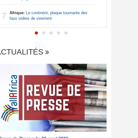
Nigeria:
7
de lever 5
Afrique:
Le continent, plaque tournante des
7
introduct
faux ordres de virement
ACTUALITÉS