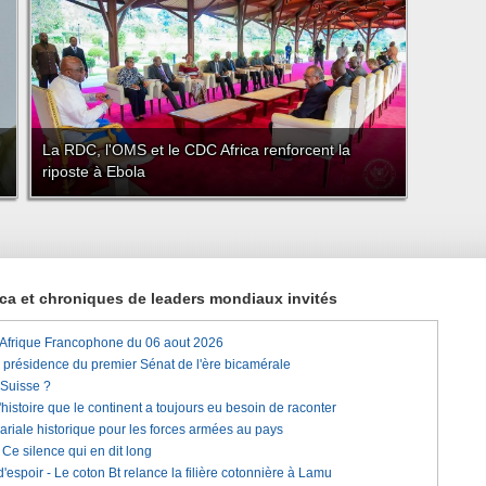
La RDC, l'OMS et le CDC Africa renforcent la
riposte à Ebola
rica et chroniques de leaders mondiaux invités
'Afrique Francophone du 06 aout 2026
a présidence du premier Sénat de l'ère bicamérale
 Suisse ?
histoire que le continent a toujours eu besoin de raconter
lariale historique pour les forces armées au pays
e silence qui en dit long
'espoir - Le coton Bt relance la filière cotonnière à Lamu