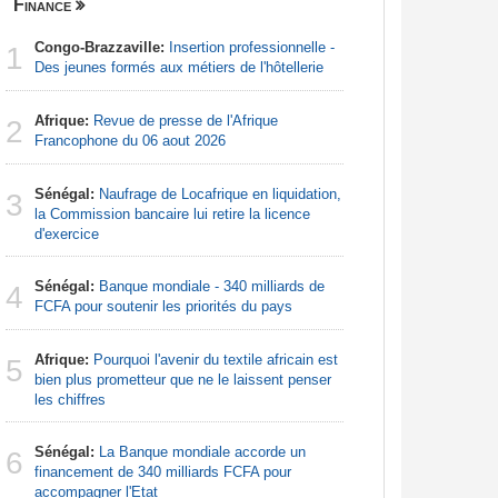
Finance
Nigeria
Congo-Brazzaville:
Insertion professionnelle -
Afrique:
1
1
Des jeunes formés aux métiers de l'hôtellerie
Francoph
Afrique:
Revue de presse de l'Afrique
Afrique:
2
2
Francophone du 06 aout 2026
Zambie rej
Sénégal:
Naufrage de Locafrique en liquidation,
Afrique:
3
3
la Commission bancaire lui retire la licence
francopho
d'exercice
Nigeria:
4
Sénégal:
Banque mondiale - 340 milliards de
augmentat
4
FCFA pour soutenir les priorités du pays
Nigeria:
5
Afrique:
Pourquoi l'avenir du textile africain est
tensions 
5
bien plus prometteur que ne le laissent penser
déclarati
les chiffres
Nigeria:
6
Sénégal:
La Banque mondiale accorde un
pour les 
6
financement de 340 milliards FCFA pour
accompagner l'Etat