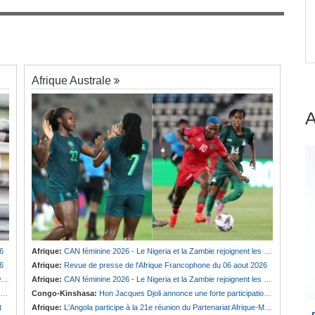
Guinée:
Polémique autour des vacances du
7
président Doumbouya en Grèce - Opposition et
 dans
citoyens divisés
Afrique Australe
6
Afrique:
CAN féminine 2026 - Le Nigeria et la Zambie rejoignent les quarts de finale
6
Afrique:
Revue de presse de l'Afrique Francophone du 06 aout 2026
e
Afrique:
CAN féminine 2026 - Le Nigeria et la Zambie rejoignent les quarts de finale
Congo-Kinshasa:
Hon Jacques Djoli annonce une forte participation du pays à la Conférence des présidents de parlements à Midrand
t
Afrique:
L'Angola participe à la 21e réunion du Partenariat Afrique-Monde arabe au Caire