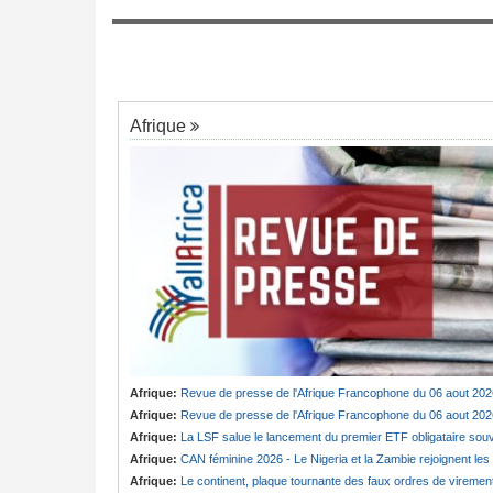
mis avec la FEC
Tunisie:
Au pays - 6 morts et 18 blessés
rs congolais
7
un grave accident de la route
Afrique
Afrique:
Revue de presse de l'Afrique Francophone du 06 aout 202
Afrique:
Revue de presse de l'Afrique Francophone du 06 aout 202
Afrique:
La LSF salue le lancement du premier ETF obligataire souverain africain (USD) disponible en Europ
Afrique:
CAN féminine 2026 - Le Nigeria et la Zambie rejoignent les quarts de finale
Afrique:
Le continent, plaque tournante des faux ordres de viremen