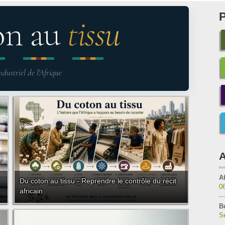
on au
tissu
ndustriel de l'Afrique
A
Af
Du coton au tissu - Reprendre le contrôle du récit
0
africain
B
Sé