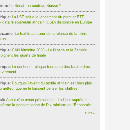
énin:
Le Sénat, un couteau Suisse ?
rique:
La LSF salue le lancement du premier ETF
ligataire souverain africain (USD) disponible en Europe
anzanie:
Le textile au cœur de la relance de la filière
oton
rique:
CAN féminine 2026 - Le Nigeria et la Zambie
joignent les quarts de finale
rique:
Le continent, plaque tournante des faux ordres
 virement
rique:
Pourquoi l'avenir du textile africain est bien plus
ometteur que ne le laissent penser les chiffres
li:
Achat d'un avion présidentiel - La Cour suprême
nfirme la condamnation de l'ex-ministre de l'Économie
suite
»