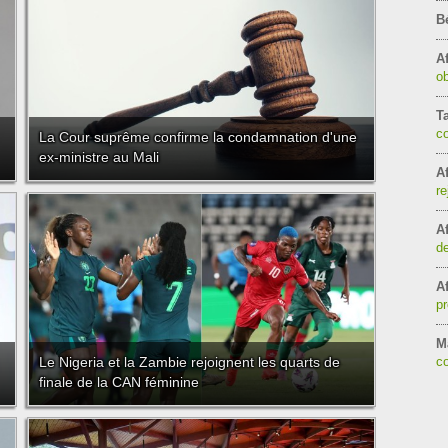
B
Af
ob
T
c
La Cour suprême confirme la condamnation d'une
ex-ministre au Mali
Af
re
Af
de
Af
pr
Ma
Le Nigeria et la Zambie rejoignent les quarts de
co
finale de la CAN féminine