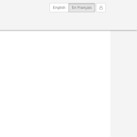
(current)
Mon Compte
English
En Français