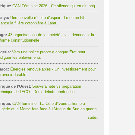
rique:
CAN Féminine 2026 - Ce silence qui en dit long
enya:
Une nouvelle récolte d'espoir - Le coton Bt
lance la filière cotonnière à Lamu
ogo:
43 organisations de la société civile dénoncent la
forme constitutionnelle
geria:
Vers une police propre à chaque État pour
diguer les enlèvements
aroc:
Énergies renouvelables - Un investissement pour
 avenir durable
rique de l'Ouest:
Souveraineté vs préparation
chnique de l'ECO - Deux débats confondus
rique:
CAN féminine - La Côte d'Ivoire affrontera
Algérie et le Maroc fera face à l'Afrique du Sud en quarts
suite
»