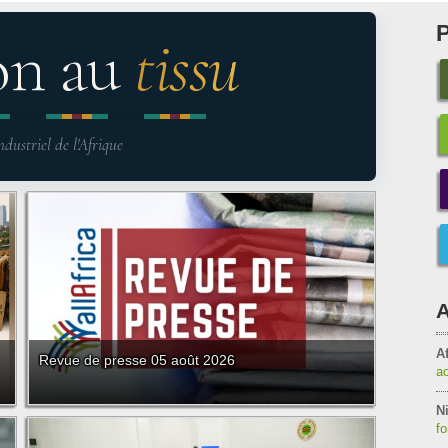
on au
tissu
ndustriel de l'Afrique
A
Af
Revue de presse 05 août 2026
a
Ni
f