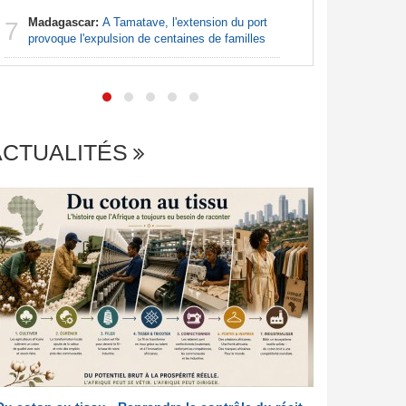
Madagascar:
A Tamatave, l'extension du port
Afrique:
7
7
provoque l'expulsion de centaines de familles
Francopho
ACTUALITÉS