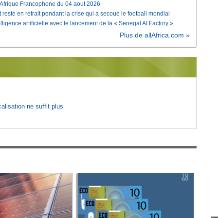
'Afrique Francophone du 04 aout 2026
 resté en retrait pendant la crise qui a secoué le football mondial
elligence artificielle avec le lancement de la « Senegal AI Factory »
Plus de allAfrica.com »
lisation ne suffit plus