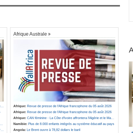
Gabon:
La dette du pays devrait atteindre 94 %
7
du PIB après l'émission d'un euro-obligataire de
e de
920 millions de dollars
Afrique Australe
u
Afrique:
Revue de presse de l'Afrique francophone du 05 août 2026
6
Afrique:
Revue de presse de l'Afrique francophone du 05 août 2026
Afrique:
CAN féminine - La Côte d'Ivoire affrontera l'Algérie et le Maroc fera face à l'Afrique du Sud en quarts
Namibie:
Plus de 8.000 enfants intégrés au système éducatif au pays
e
Angola:
Le Brent ouvre à 78,82 dollars le baril