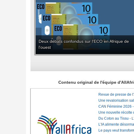
Deux débats confondus sur l'ECO en Afrique de
l'ouest
Contenu original de l'équipe d'AllAf
Revue de presse de l
Une revalorisation sa
CAN Féminine 2026 - C
Une nouvelle récolte d
Du Coton au Tissu - L'
L'IA alimente désorma
Le pays veut transfo