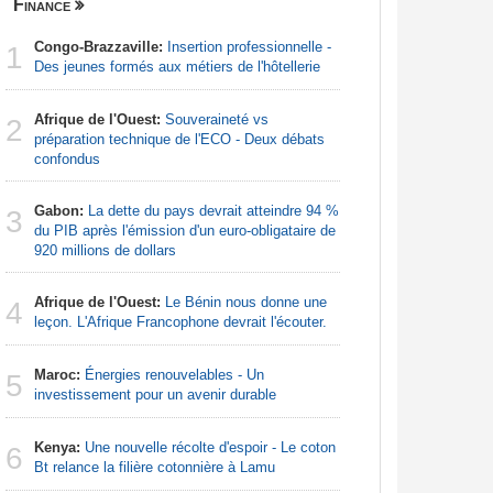
Finance
Nigeria
Congo-Brazzaville:
Insertion professionnelle -
Afrique:
1
1
Des jeunes formés aux métiers de l'hôtellerie
francopho
Afrique de l'Ouest:
Souveraineté vs
Nigeria:
2
2
préparation technique de l'ECO - Deux débats
pour endi
confondus
Nigeria:
3
Gabon:
La dette du pays devrait atteindre 94 %
pour les 
3
du PIB après l'émission d'un euro-obligataire de
920 millions de dollars
Nigeria:
4
de lever 5
Afrique de l'Ouest:
Le Bénin nous donne une
4
introduct
leçon. L'Afrique Francophone devrait l'écouter.
Nigeria:
5
Maroc:
Énergies renouvelables - Un
- Une lueu
5
investissement pour un avenir durable
communau
Kenya:
Une nouvelle récolte d'espoir - Le coton
Nigeria:
6
6
Bt relance la filière cotonnière à Lamu
grande in