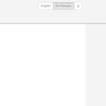
(current)
Mon Compte
English
En Français