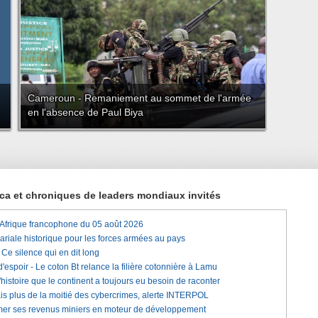
Cameroun - Remaniement au sommet de l'armée
en l'absence de Paul Biya
rica et chroniques de leaders mondiaux invités
'Afrique francophone du 05 août 2026
lariale historique pour les forces armées au pays
e silence qui en dit long
'espoir - Le coton Bt relance la filière cotonnière à Lamu
histoire que le continent a toujours eu besoin de raconter
is plus de la moitié des cybercrimes, alerte INTERPOL
rmer ses revenus miniers en moteur de développement