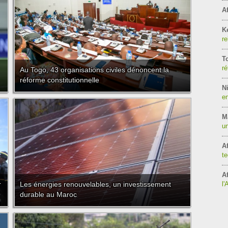
Af
K
re
T
ré
Au Togo, 43 organisations civiles dénoncent la
réforme constitutionnelle
Ni
en
M
un
Af
te
Af
r
Les énergies renouvelables, un investissement
l'
durable au Maroc