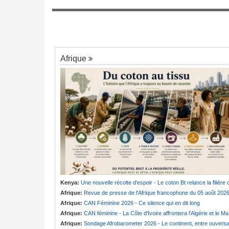
ent depuis 58 jours -
Mali:
La Cour suprême rejette la demand
préparation ?
7
libération du militant Clément Dembélé
Afrique
Kenya:
Une nouvelle récolte d'espoir - Le coton Bt relance la filière cotonnière à Lam
Afrique:
Revue de presse de l'Afrique francophone du 05 août 202
Afrique:
CAN Féminine 2026 - Ce silence qui en dit long
Afrique:
CAN féminine - La Côte d'Ivoire affrontera l'Algérie et le Maroc fera face à l'Afrique du Sud en quarts
Afrique:
Sondage Afrobarometer 2026 - Le continent, entre ouverture commerciale et défiance migratoir