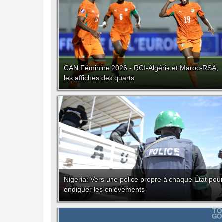
CAN Féminine 2026 - RCI-Algérie et Maroc-RSA,
les affiches des quarts
Nigeria: Vers une police propre à chaque État pou
endiguer les enlèvements