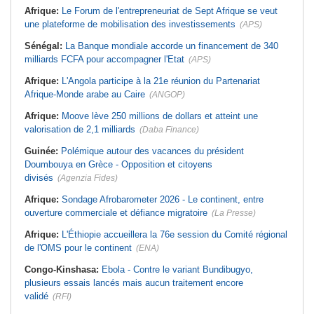
Afrique:
Le Forum de l'entrepreneuriat de Sept Afrique se veut
une plateforme de mobilisation des investissements
(APS)
Sénégal:
La Banque mondiale accorde un financement de 340
milliards FCFA pour accompagner l'Etat
(APS)
Afrique:
L'Angola participe à la 21e réunion du Partenariat
Afrique-Monde arabe au Caire
(ANGOP)
Afrique:
Moove lève 250 millions de dollars et atteint une
valorisation de 2,1 milliards
(Daba Finance)
Guinée:
Polémique autour des vacances du président
Doumbouya en Grèce - Opposition et citoyens
divisés
(Agenzia Fides)
Afrique:
Sondage Afrobarometer 2026 - Le continent, entre
ouverture commerciale et défiance migratoire
(La Presse)
Afrique:
L'Éthiopie accueillera la 76e session du Comité régional
de l'OMS pour le continent
(ENA)
Congo-Kinshasa:
Ebola - Contre le variant Bundibugyo,
plusieurs essais lancés mais aucun traitement encore
validé
(RFI)