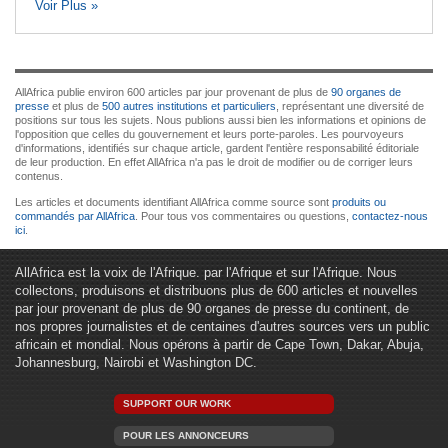
Voir Plus »
AllAfrica publie environ 600 articles par jour provenant de plus de
90 organes de
presse
et plus de
500 autres institutions et particuliers
, représentant une diversité de
positions sur tous les sujets. Nous publions aussi bien les informations et opinions de
l'opposition que celles du gouvernement et leurs porte-paroles. Les pourvoyeurs
d'informations, identifiés sur chaque article, gardent l'entière responsabilité éditoriale
de leur production. En effet AllAfrica n'a pas le droit de modifier ou de corriger leurs
contenus.
Les articles et documents identifiant AllAfrica comme source sont
produits ou
commandés par AllAfrica
. Pour tous vos commentaires ou questions,
contactez-nous
ici
.
AllAfrica est la voix de l'Afrique. par l'Afrique et sur l'Afrique. Nous
collectons, produisons et distribuons plus de 600 articles et nouvelles
par jour provenant de plus de 90 organes de presse du continent, de
nos propres journalistes et de centaines d'autres sources vers un public
africain et mondial. Nous opérons à partir de Cape Town, Dakar, Abuja,
Johannesburg, Nairobi et Washington DC.
SUPPORT OUR WORK
POUR LES ANNONCEURS