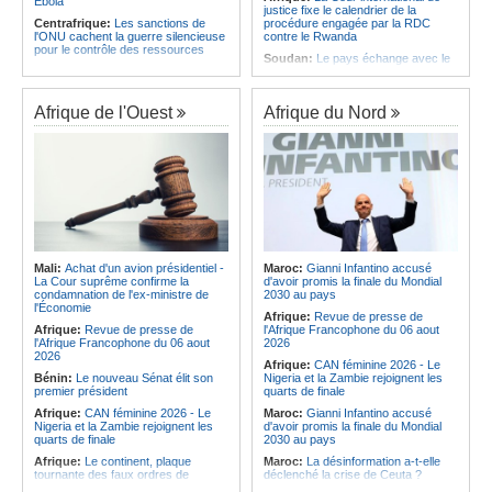
Ebola
justice fixe le calendrier de la
Centrafrique:
Les sanctions de
procédure engagée par la RDC
l'ONU cachent la guerre silencieuse
contre le Rwanda
pour le contrôle des ressources
Soudan:
Le pays échange avec le
Congo-Kinshasa:
Un bateau sous
président de l'UA sur l'évolution de la
surveillance sanitaire à Bende-
situation et la visite du Conseil de
Bende
paix à Khartoum
Afrique de l'Ouest
Afrique du Nord
Afrique:
La Cour international de
Afrique:
L'Éthiopie accueillera la
justice fixe le calendrier de la
76e session du Comité régional de
procédure engagée par la RDC
l'OMS pour le continent
contre le Rwanda
Kenya:
Une nouvelle récolte
Afrique:
Visite du Président de la
d'espoir - Le coton Bt relance la
République et de la Première Dame
filière cotonnière à Lamu
à Yamoussoukro
Ile Maurice:
Alpine Challenge - Une
Afrique:
L'Angola participe à la 21e
claque magistrale aux Racing
réunion du Partenariat Afrique-
Stewards
Monde arabe au Caire
Ile Maurice:
Pas de libération sous
Mali:
Achat d'un avion présidentiel -
Maroc:
Gianni Infantino accusé
Congo-Kinshasa:
Ebola - Contre le
caution pour Seewoo et Deoojee, la
La Cour suprême confirme la
d'avoir promis la finale du Mondial
variant Bundibugyo, plusieurs
FCC craint une interférence avec
condamnation de l'ex-ministre de
2030 au pays
essais lancés mais aucun traitement
les témoins
l'Économie
Afrique:
Revue de presse de
encore validé
Ile Maurice:
Kreol Morisien - Un
Afrique:
Revue de presse de
l'Afrique Francophone du 06 aout
Cameroun:
Plusieurs
débat sans voix dissidente
l'Afrique Francophone du 06 aout
2026
ressortissants expulsés des États-
2026
Afrique:
CAN féminine 2026 - Le
Unis redoutent un retour dans leur
Bénin:
Le nouveau Sénat élit son
Nigeria et la Zambie rejoignent les
pays
premier président
quarts de finale
Afrique:
CAN féminine 2026 - Le
Maroc:
Gianni Infantino accusé
Nigeria et la Zambie rejoignent les
d'avoir promis la finale du Mondial
quarts de finale
2030 au pays
Afrique:
Le continent, plaque
Maroc:
La désinformation a-t-elle
tournante des faux ordres de
déclenché la crise de Ceuta ?
virement