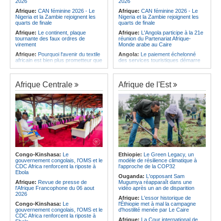
2026
2026
Afrique:
CAN féminine 2026 - Le
Afrique:
CAN féminine 2026 - Le
Nigeria et la Zambie rejoignent les
Nigeria et la Zambie rejoignent les
quarts de finale
quarts de finale
Afrique:
Le continent, plaque
Afrique:
L'Angola participe à la 21e
tournante des faux ordres de
réunion du Partenariat Afrique-
virement
Monde arabe au Caire
Afrique:
Pourquoi l'avenir du textile
Angola:
Le paiement échelonné
africain est bien plus prometteur que
des services touristiques démarre
ne le laissent penser les chiffres
ce jeudi
Afrique:
Les Africains en première
Angola:
Jiu-jitsu - Le pays
ligne face à la crise de la biodiversité
décroche une troisième médaille à
Afrique Centrale
Afrique de l'Est
Abou Dabi
Afrique:
L'essor historique de
l'Éthiopie met à mal la campagne
Afrique:
Ju-Jitsu - La délégation
d'hostilité menée par Le Caire
angolaise reçue par l'ambassadeur
d'Angola aux Émirats arabes unis
Afrique:
La Cour international de
justice fixe le calendrier de la
Angola:
Une expédition automobile
procédure engagée par la RDC
favorise le tourisme à Humpata
contre le Rwanda
Angola:
La WAS-AC souhaite
Afrique:
Visite du Président de la
collaborer avec le pays pour
République et de la Première Dame
stimuler l'aquaculture
à Yamoussoukro
Congo-Kinshasa:
Le
Ethiopie:
Le Green Legacy, un
Afrique:
Un groupe parlementaire
gouvernement congolais, l'OMS et le
modèle de résilience climatique à
Afrique:
Le Forum de
se penche sur le rôle des femmes
CDC Africa renforcent la riposte à
l'approche de la COP32
l'entrepreneuriat de Sept Afrique se
dans l'interaction avec les
Ebola
veut une plateforme de mobilisation
communautés
Ouganda:
L'opposant Sam
des investissements
Afrique:
Revue de presse de
Mugumya réapparaît dans une
l'Afrique Francophone du 06 aout
vidéo après un an de disparition
2026
Afrique:
L'essor historique de
Congo-Kinshasa:
Le
l'Éthiopie met à mal la campagne
gouvernement congolais, l'OMS et le
d'hostilité menée par Le Caire
CDC Africa renforcent la riposte à
Afrique:
La Cour international de