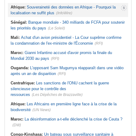
Afrique:
Souveraineté des données en Afrique - Pourquoi la
localisation ne suffit plus
(InfoWire)
Sénégal:
Banque mondiale - 340 milliards de FCFA pour soutenir
les priorités du pays
(Le Soleil)
Mali:
Achat d'un avion présidentiel - La Cour suprême confirme
la condamnation de l'ex-ministre de l'Économie
(RFI)
Maroc:
Gianni Infantino accusé d'avoir promis la finale du
Mondial 2030 au pays
(RFI)
Ouganda:
L'opposant Sam Mugumya réapparaît dans une vidéo
après un an de disparition
(RFI)
Centrafrique:
Les sanctions de l'ONU cachent la guerre
silencieuse pour le contrôle des
ressources
(Les Dépêches de Brazzaville)
Afrique:
Les Africains en première ligne face à la crise de la
biodiversité
(UN News)
Maroc:
La désinformation a-t-elle déclenché la crise de Ceuta ?
(DW)
Congo-Kinshasa:
Un bateau sous surveillance sanitaire à