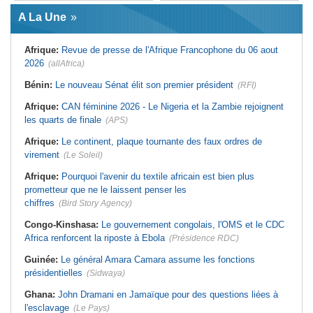
Afrique:
L'essor historique de
Guinée:
Le général Amara Camara
l'Éthiopie met à mal la campagne
A La Une
assume les fonctions présidentielles
d'hostilité menée par Le Caire
Ghana:
John Dramani en Jamaïque
Algérie:
France - L'affaire Mehdi
pour des questions liées à
Laribi relance la coopération
Afrique:
Revue de presse de l'Afrique Francophone du 06 aout
l'esclavage
policière contre le narcotrafic
2026
(allAfrica)
Sénégal:
Banque mondiale - 340
Afrique:
L'Angola participe à la 21e
milliards de FCFA pour soutenir les
réunion du Partenariat Afrique-
priorités du pays
Monde arabe au Caire
Bénin:
Le nouveau Sénat élit son premier président
(RFI)
Mali:
Achat d'un avion présidentiel -
Afrique:
Sondage Afrobarometer
La Cour suprême confirme la
2026 - Le continent, entre ouverture
Afrique:
CAN féminine 2026 - Le Nigeria et la Zambie rejoignent
condamnation de l'ex-ministre de
commerciale et défiance migratoire
les quarts de finale
(APS)
l'Économie
Afrique:
CAN Féminine 2026 - Ce
Guinée:
Le pays demande à la
silence qui en dit long
Afrique:
Le continent, plaque tournante des faux ordres de
France la restitution du crâne de
Bokar Biro et de trois de ses
virement
(Le Soleil)
proches
Afrique:
Pourquoi l'avenir du textile africain est bien plus
prometteur que ne le laissent penser les
chiffres
(Bird Story Agency)
Congo-Kinshasa:
Le gouvernement congolais, l'OMS et le CDC
Africa renforcent la riposte à Ebola
(Présidence RDC)
Guinée:
Le général Amara Camara assume les fonctions
présidentielles
(Sidwaya)
Ghana:
John Dramani en Jamaïque pour des questions liées à
l'esclavage
(Le Pays)