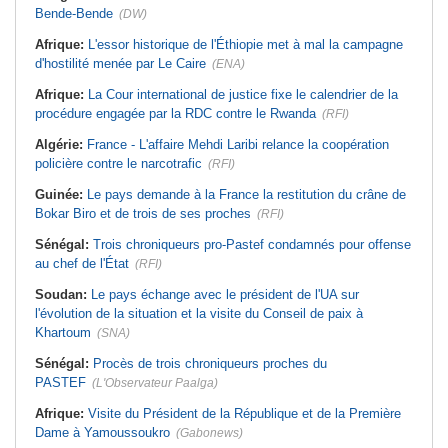
Bende-Bende
(DW)
Afrique:
L'essor historique de l'Éthiopie met à mal la campagne
d'hostilité menée par Le Caire
(ENA)
Afrique:
La Cour international de justice fixe le calendrier de la
procédure engagée par la RDC contre le Rwanda
(RFI)
Algérie:
France - L'affaire Mehdi Laribi relance la coopération
policière contre le narcotrafic
(RFI)
Guinée:
Le pays demande à la France la restitution du crâne de
Bokar Biro et de trois de ses proches
(RFI)
Sénégal:
Trois chroniqueurs pro-Pastef condamnés pour offense
au chef de l'État
(RFI)
Soudan:
Le pays échange avec le président de l'UA sur
l'évolution de la situation et la visite du Conseil de paix à
Khartoum
(SNA)
Sénégal:
Procès de trois chroniqueurs proches du
PASTEF
(L'Observateur Paalga)
Afrique:
Visite du Président de la République et de la Première
Dame à Yamoussoukro
(Gabonews)