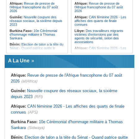
femmes pour accéder aux soins de
Afrique:
Revue de presse de
Afrique:
Revue de presse de
santé
l'Afrique francophone du 07 août
l'Afrique francophone du 07 août
2026
2026
Guinée:
Nouvelle coupure des
Afrique:
CAN féminine 2026 - Les
réseaux sociaux, la sixième depuis
affiches des quarts de finale
2023
connues
Burkina Faso:
10e Cérémonial
Libye:
Des travailleurs migrants
d'hommage militaire à Thomas
victimes d'extorsions par des
Sankara
agents de sécurité, selon des
associations
Bénin:
Election de talon a la tête du
Sénat - Quand patrice quitte le
Afrique:
CAN féminine 2026 - Les
pouvoir sans partir !
huit nations qualifiés pour les quarts
de finale
Cameroun:
Absence prolongée de
A La Une
Biya - Le fantôme d'Etoudi de
Afrique:
Promesse de la finale de la
nouveau invisible
Coupe du Monde 2030 au Maroc -
Infantino marquera-t-il le but de son
Nigeria:
Une interview télévisée du
maintien ?
Afrique:
Revue de presse de l'Afrique francophone du 07 août
cardinal d'Abuja provoque l'ire du
président Bola Tinubu
Afrique:
Partenariat Afrique-Monde
2026
(allAfrica)
arabe - Des mesures adoptées pour
Guinée:
Le président dissipe les
relancer la coopération
doutes concernant son état de
Guinée:
Nouvelle coupure des réseaux sociaux, la sixième
santé dans un message publié sur X
Tunisie:
Colisée d'El Jem - Concert
depuis 2023
(RFI)
de musique de films sous le signe
Afrique:
Etats généraux de
de Cinecittà et Hollywood
l'assurance pour tous - Le pacte de
Afrique:
CAN féminine 2026 - Les affiches des quarts de finale
rupture
Madagascar:
Afrobasket - U18 -
Les Ankoay veulent confirmer face
connues
(APS)
Sénégal:
Élections locales au pays
au Maroc
- Les retards du calendrier
alimentent les soupçons d'un report
Afrique du Nord:
Télécoms - Le
Burkina Faso:
10e Cérémonial d'hommage militaire à Thomas
Groupe Maroc Telecom annonce
Sankara
(Sidwaya)
une baisse de 40% de son résultat
net consolidé au premier semestre
2026
Bénin:
Election de talon a la tête du Sénat - Quand patrice quitte