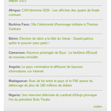
depuis 2023
Afrique:
CAN féminine 2026 - Les affiches des quarts de finale
connues
Burkina Faso:
10e Cérémonial d'hommage militaire à Thomas
Sankara
Bénin:
Election de talon a la tête du Sénat - Quand patrice
quitte le pouvoir sans partir !
Cameroun:
Absence prolongée de Biya - Le fantôme d'Etoudi
de nouveau invisible
Angola:
Le pays criminalise la diffusion de fausses
informations sur Internet
Madagascar:
Bras de fer entre le pays et le FMI autour du
déblocage de plus de 180 millions de dollars
Nigeria:
Une interview télévisée du cardinal d'Abuja provoque
l'ire du président Bola Tinubu
suite
»