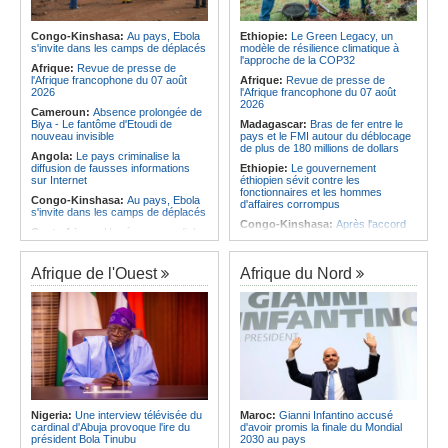
Infantino marquera-t-il le but de son
corrige le Kabuscorp en match de
maintien ?
préparation
Afrique:
Partenariat Afrique-Monde
Congo-Kinshasa:
Au pays, Ebola
Ethiopie:
Le Green Legacy, un
Angola:
Des experts prélèvent des
arabe - Des mesures adoptées pour
s'invite dans les camps de déplacés
modèle de résilience climatique à
échantillons pour identifier les
relancer la coopération
l'approche de la COP32
victimes de l'accident de Cuanza-
Afrique:
Revue de presse de
Afrique:
Enjeux sur l'eau potable en
Sul
l'Afrique francophone du 07 août
Afrique:
Revue de presse de
Afrique - Le Prof Jacques Djoli
2026
l'Afrique francophone du 07 août
préconise un changement de vision
2026
Cameroun:
Absence prolongée de
Biya - Le fantôme d'Etoudi de
Madagascar:
Bras de fer entre le
nouveau invisible
pays et le FMI autour du déblocage
de plus de 180 millions de dollars
Angola:
Le pays criminalise la
diffusion de fausses informations
Ethiopie:
Le gouvernement
sur Internet
éthiopien sévit contre les
fonctionnaires et les hommes
Congo-Kinshasa:
Au pays, Ebola
d'affaires corrompus
s'invite dans les camps de déplacés
Congo-Kinshasa:
Après l'accord
Centrafrique:
Un réseau mondial
avec une branche des FDLR, les
de professionnels de la santé
zones d'ombre persistent
connectés par la télémédecine
Sud-Soudan:
Le pays à la croisée
Afrique de l'Ouest
Afrique du Nord
Congo-Kinshasa:
Ebola au pays -
des chemins, alerte l'ONU
Africa CDC mise sur les
communautés
Rwanda:
Rome et Kigali discutent
d'une possible externalisation au
Afrique Centrale:
L'explosion de la
pays des procédures d'asile à
demande de viande de brousse
destination de l'Italie
extermine la faune sauvage
Somalie:
Le camp de Galkayo
Congo-Kinshasa:
Après l'accord
frappé par une violente attaque des
avec une branche des FDLR, les
Forces du Puntland
zones d'ombre persistent
Soudan:
La guerre contre les
Centrafrique:
Un gendarme détenu
houthistes du Yémen peut-elle
Nigeria:
Une interview télévisée du
Maroc:
Gianni Infantino accusé
par le groupe armé AAKG retrouve
détourner Riyad du pays ?
cardinal d'Abuja provoque l'ire du
d'avoir promis la finale du Mondial
la liberté
président Bola Tinubu
2030 au pays
Sud-Soudan:
Le long voyage des