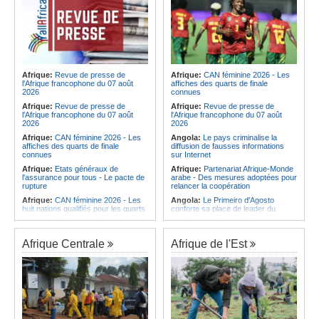
Afrique:
Revue de presse de
Afrique:
CAN féminine 2026 - Les
l'Afrique francophone du 07 août
affiches des quarts de finale
2026
connues
Afrique:
Revue de presse de
Afrique:
Revue de presse de
l'Afrique francophone du 07 août
l'Afrique francophone du 07 août
2026
2026
Afrique:
CAN féminine 2026 - Les
Angola:
Le pays criminalise la
affiches des quarts de finale
diffusion de fausses informations
connues
sur Internet
Afrique:
Etats généraux de
Afrique:
Partenariat Afrique-Monde
l'assurance pour tous - Le pacte de
arabe - Des mesures adoptées pour
rupture
relancer la coopération
Afrique:
CAN féminine 2026 - Les
Angola:
Le Primeiro d'Agosto
huit nations qualifiés pour les quarts
conforte sa place de leader du
de finale
Championnat national féminin
Afrique:
Comment mieux élever
Angola:
Le ministre des
ses enfants ? Voici les résultats d'un
Ressources minérales reconnaît
Afrique Centrale
Afrique de l'Est
projet testé dans huit pays africains
une pénurie de carburants au pays
Afrique:
La LSF salue le lancement
Angola:
Boxe - Elder Liduema se
du premier ETF obligataire
qualifie pour les quarts de finale
souverain africain (USD) disponible
Angola:
Handball - Le pays s'incline
en Europe
face à la Guinée dans les matches
Afrique:
Promesse de la finale de la
de classement
Coupe du Monde 2030 au Maroc -
Angola:
Football - L'Interclube