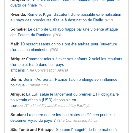
quarts de finale
(RFI)
Rwanda:
Rome et Kigali discutent d'une possible externalisation
au pays des procédures d'asile à destination de l'Italie
(RFI)
Somalie:
Le camp de Galkayo frappé par une violente attaque
des Forces du Puntland
(RFI)
Mali:
10 ressortissants chinois ont été arrêtés pour l'ouverture
d'un casino clandestin
(RFI)
Afrique:
Comment mieux élever ses enfants ? Voici les résultats
d'un projet testé dans huit pays
africains
(The Conversation Africa)
Bénin:
Bénin - Au Sénat, Patrice Talon prolonge son influence
politique
(Fratmat.info)
Afrique:
La LSF salue le lancement du premier ETF obligataire
souverain africain (USD) disponible en
Europe
(The Liquidity and Sustainability Facility)
Soudan:
La guerre contre les houthistes du Yémen peut-elle
détourner Riyad du pays ?
(The Conversation Africa)
São Tomé and Príncipe:
Soutenir l'intégrité de l'information à