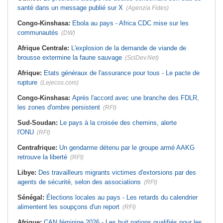
santé dans un message publié sur X
(Agenzia Fides)
Congo-Kinshasa:
Ebola au pays - Africa CDC mise sur les
communautés
(DW)
Afrique Centrale:
L'explosion de la demande de viande de
brousse extermine la faune sauvage
(SciDev.Net)
Afrique:
Etats généraux de l'assurance pour tous - Le pacte de
rupture
(Lejecos.com)
Congo-Kinshasa:
Après l'accord avec une branche des FDLR,
les zones d'ombre persistent
(RFI)
Sud-Soudan:
Le pays à la croisée des chemins, alerte
l'ONU
(RFI)
Centrafrique:
Un gendarme détenu par le groupe armé AAKG
retrouve la liberté
(RFI)
Libye:
Des travailleurs migrants victimes d'extorsions par des
agents de sécurité, selon des associations
(RFI)
Sénégal:
Élections locales au pays - Les retards du calendrier
alimentent les soupçons d'un report
(RFI)
Afrique:
CAN féminine 2026 - Les huit nations qualifiés pour les