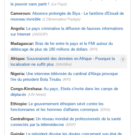
le pouvoir sans partir !
(Le Pays)
Cameroun:
Absence prolongée de Biya - Le fantôme d'Etoudi de
nouveau invisible
(L'Observateur Paalga)
Angola:
Le pays criminalise la diffusion de fausses informations
sur Internet
(ANGOP)
Madagascar:
Bras de fer entre le pays et le FMI autour du
déblocage de plus de 180 millions de dollars
(RFI)
Afrique:
Souveraineté des données en Afrique - Pourquoi la
localisation ne suffit plus
(InfoWire)
Nigeria:
Une interview télévisée du cardinal d'Abuja provoque
l'ire du président Bola Tinubu
(RFI)
Congo-Kinshasa:
Au pays, Ebola s'invite dans les camps de
déplacés
(UN News)
Ethiopie:
Le gouvernement éthiopien sévit contre les
fonctionnaires et les hommes d'affaires corrompus
(ENA)
Centrafrique:
Un réseau mondial de professionnels de la santé
connectés par la télémédecine
(MSF)
Guinée:
Le président dissipe les doutes concernant son état de