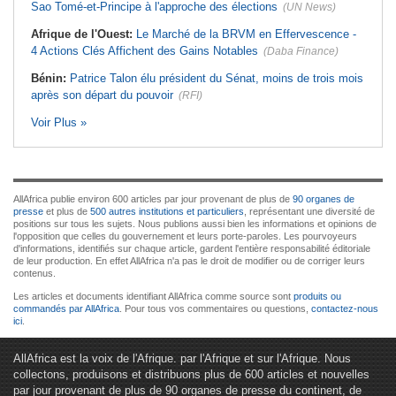
Sao Tomé-et-Principe à l'approche des élections
(UN News)
Afrique de l'Ouest:
Le Marché de la BRVM en Effervescence -
4 Actions Clés Affichent des Gains Notables
(Daba Finance)
Bénin:
Patrice Talon élu président du Sénat, moins de trois mois
après son départ du pouvoir
(RFI)
Voir Plus »
AllAfrica publie environ 600 articles par jour provenant de plus de
90 organes de
presse
et plus de
500 autres institutions et particuliers
, représentant une diversité de
positions sur tous les sujets. Nous publions aussi bien les informations et opinions de
l'opposition que celles du gouvernement et leurs porte-paroles. Les pourvoyeurs
d'informations, identifiés sur chaque article, gardent l'entière responsabilité éditoriale
de leur production. En effet AllAfrica n'a pas le droit de modifier ou de corriger leurs
contenus.
Les articles et documents identifiant AllAfrica comme source sont
produits ou
commandés par AllAfrica
. Pour tous vos commentaires ou questions,
contactez-nous
ici
.
AllAfrica est la voix de l'Afrique. par l'Afrique et sur l'Afrique. Nous
collectons, produisons et distribuons plus de 600 articles et nouvelles
par jour provenant de plus de 90 organes de presse du continent, de